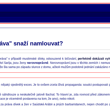
áva" snaží namlouvat?
práva" v případě muslimské dívky, odsouzené k bičování,
perfektně dokázali vy
tví šaríja, jsou ženy
nerovnoprávné
. Nerovnoprávní jsou v těchto zemích i nemus
to, že šla sama po západu slunce z domu, ačkoli mužům podobné jednání zakázáno n
á o nějaký ojedinělý exces. Je to ovšem zcela lživá propaganda: soudci postupoval
vé sáhdlouze a neskutečně jalově tlachat. To hlavní je, zda rovnost před zákonem
izace je víceméně postavena na tom, že ano), nebo nikoli.
 za práva dívek a žen v Saúdské Arábii a jiných barbaristanech, nejen chodit po 