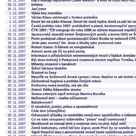
30. 11. 2007
Daj-li medajli reportérovi České televize - a mně se chce něco říct..
30. 11. 2007
Infekce
30. 11. 2007
Jací jsme
1. 12. 2007
Vláda bez mandátu
1. 12. 2007
Václav Klaus odstoupil z funkce premiéra
1. 12. 2007
Deset let od pádu Klause: Deset let stará hydra, která za pár let n
1. 12. 2007
Česká politika roku 1997: politikaření a plané, bezkoncepční spor
1. 12. 2007
ČTK 1997: "ČR vstupuje do roku 1998 se stínem doposud největší 
30. 11. 2007
Sponzorský skandál kolem Šrejberových peněz a konta ODS ve Šv
30. 11. 2007
Putin podepsal zákon pozastavující účast Ruska ve smlouvě CFE
30. 11. 2007
Jesle jako norma? Ne. Jesle a školky jako pomocná ruka
30. 11. 2007
Robert Gates: S Íránem se nevyjednává
30. 11. 2007
Advent aneb jak žít na plné pecky
30. 11. 2007
Informace o příslušnících extremistických hnutí v řadách Armád
30. 11. 2007
Být dnes kritický k Parkanové znamená obvinit nepřímo Tvrdíka, 
30. 11. 2007
Miliardy utopené v kanáloch
30. 11. 2007
Štěstí Václava Hraběte
1. 12. 2007
Šťastné to ženy
30. 11. 2007
Mejstřík ve Sněmovně dostal zprava i zleva. Nejvíce to ale bolelo 
30. 11. 2007
Záchodová hygiena a politika čistých rukou
30. 11. 2007
Knihovna nemá kolečka, má ale vílu
30. 11. 2007
Zelení: Délka štěpeného atomu
29. 11. 2007
Strana zelených tajně kritizuje Martina Bursíka
30. 11. 2007
Nešťastné deti -- realita súčasnosti
30. 11. 2007
Babybooom?
30. 11. 2007
O soudcích, justici, právu a spravedlnosti
1. 12. 2007
Citát dne (včerejšího)
30. 11. 2007
Odsouzení učitelky za medvídka nemá moc společného s isláme
30. 11. 2007
Co se nám stoupenci islámského "práva" snaží namlouvat?
30. 11. 2007
Muslimové se nemají divit a svalovat vinu na jiné, když mlčí
30. 11. 2007
Země blahobytu, země lidí bez úspor, aneb Proč by se nemělo p
30. 11. 2007
Tajné finanční dary Labouristické straně bude vyšetřovat policie