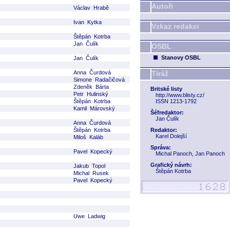
Autoři
Václav Hrabě
Ivan Kytka
Vzkaz redakci
Štěpán Kotrba
Jan Čulík
OSBL
Stanovy OSBL
Jan Čulík
Anna Čurdová
Tiráž
Simone Radačičová
Zdeněk Bárta
Britské listy
Petr Hulinský
http://www.blisty.cz/
Štěpán Kotrba
ISSN 1213-1792
Kamil Márovský
Šéfredaktor:
Jan Čulík
Anna Čurdová
Štěpán Kotrba
Redaktor:
Karel Dolejší
Miloš Kaláb
Správa:
Pavel Kopecký
Michal Panoch, Jan Panoch
Grafický návrh:
Jakub Topol
Štěpán Kotrba
Michal Rusek
Pavel Kopecký
Uwe Ladwig