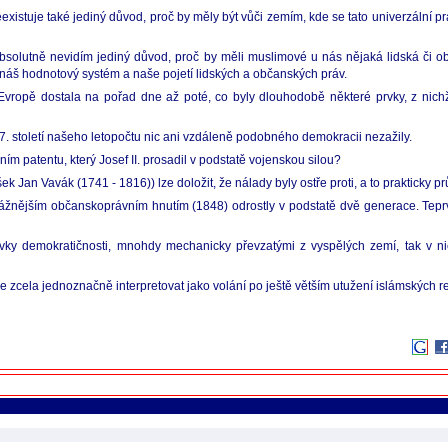
Neexistuje také jediný důvod, proč by měly být vůči zemím, kde se tato univerzální 
absolutně nevidím jediný důvod, proč by měli muslimové u nás nějaká lidská či ob
i náš hodnotový systém a naše pojetí lidských a občanských práv.
 Evropě dostala na pořad dne až poté, co byly dlouhodobě některé prvky, z nich
. století našeho letopočtu nic ani vzdáleně podobného demokracii nezažily.
ím patentu, který Josef II. prosadil v podstatě vojenskou silou?
Jan Vavák (1741 - 1816)) lze doložit, že nálady byly ostře proti, a to prakticky p
vážnějším občanskoprávním hnutím (1848) odrostly v podstatě dvě generace. Tepr
ky demokratičnosti, mnohdy mechanicky převzatými z vyspělých zemí, tak v nich
e zcela jednoznačně interpretovat jako volání po ještě větším utužení islámských r