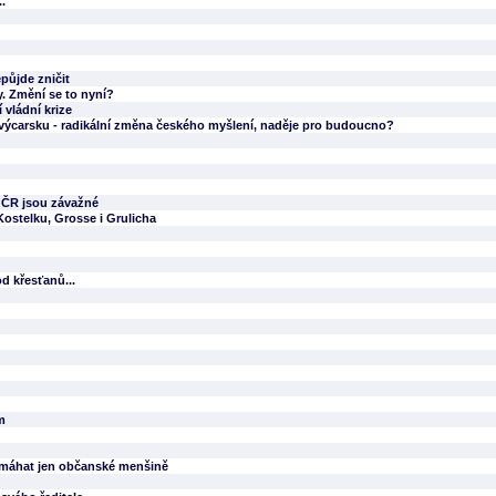
.
epůjde zničit
y. Změní se to nyní?
vládní krize
ýcarsku - radikální změna českého myšlení, naděje pro budoucno?
y ČR jsou závažné
Kostelku, Grosse i Grulicha
od křesťanů...
m
omáhat jen občanské menšině