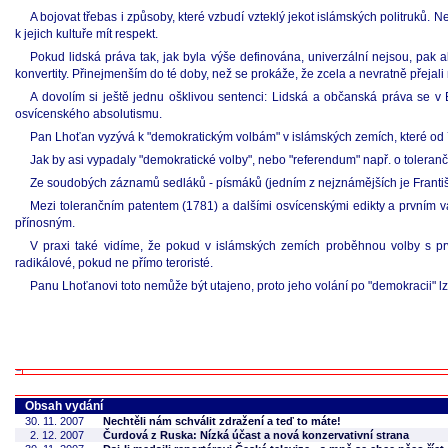
A bojovat třebas i způsoby, které vzbudí vzteklý jekot islámských politruků. 
k jejich kultuře mít respekt.
Pokud lidská práva tak, jak byla výše definována, univerzální nejsou, pak 
konvertity. Přinejmenším do té doby, než se prokáže, že zcela a nevratně přejal
A dovolím si ještě jednu ošklivou sentenci: Lidská a občanská práva se v
osvícenského absolutismu.
Pan Lhoťan vyzývá k "demokratickým volbám" v islámských zemích, které od 7
Jak by asi vypadaly "demokratické volby", nebo "referendum" např. o tolerančn
Ze soudobých záznamů sedláků - písmáků (jedním z nejznámějších je František 
Mezi tolerančním patentem (1781) a dalšími osvícenskými edikty a prvním 
přínosným.
V praxi také vidíme, že pokud v islámských zemích proběhnou volby s prv
radikálové, pokud ne přímo teroristé.
Panu Lhoťanovi toto nemůže být utajeno, proto jeho volání po "demokracii" lz
Obsah vydání
30. 11. 2007
Nechtěli nám schválit zdražení a teď to máte!
2. 12. 2007
Čurdová z Ruska: Nízká účast a nová konzervativní strana