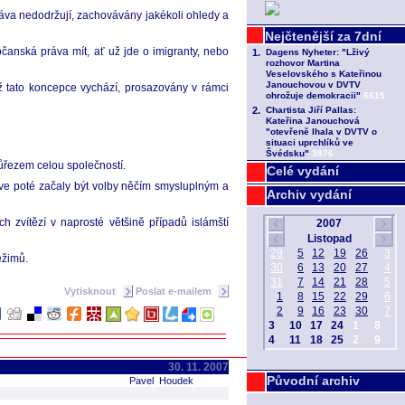
práva nedodržují, zachovávány jakékoli ohledy a
čanská práva mít, ať už jde o imigranty, nebo
ž tato koncepce vychází, prosazovány v rámci
růřezem celou společností.
Celé vydání
ve poté začaly být volby něčím smysluplným a
Archiv vydání
 zvítězí v naprosté většině případů islámští
ežimů.
Vytisknout
Poslat e-mailem
30. 11. 2007
Původní archiv
Pavel Houdek