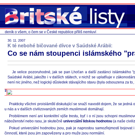
deník o všem, o čem se v České republice příliš nemluví
30. 11. 2007
K té nebohé bičované dívce v Saúdské Arábii:
Co se nám stoupenci islámského "pr
Je velice pozoruhodné, jak se pan Lhoťan a další zastánci islámského "
Saúdské Arábii, jakožto i v dalších státech, v nichž se uplatňuje v zákonodárs
není nic jiného, než logický důsledek stávajícího stavu (byla odsouzena za 
Prakticky všichni proislámští diskutující se snaží navodit dojem, že se jedn
u nás a v dalších civilizovaných zemích muslimové domáhají.
Problémem není ani konkrétní výše trestu, byť i o ní jsou schopni muslimo
náboženství nebo rasu, je skutečně
univerzální lidskou hodnotou
(a naše civil
Pokud univerzální hodnotou jsou, pak je naprostou samozřejmostí bojovat i
činností, které jsou jim zapovězeny a pro muže jsou normální.