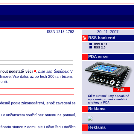
ISSN 1213-1792
30. 11. 2007
RSS backend
RSS 0.91
RSS 2.0
PDA verze
hnout podstatě věci
,
píše Jan Šimůnek
: V
limové. Vše další, až po těch 200 ran bičem,
ení).
Čtěte Britské listy speciálně
upravené pro vaše mobilní
telefony a PDA
i přesně podle zákonodárství, jehož zavedení se
Reklama
 i v občanském soužití bez ohledu na pohlaví,
Reklama
západu slunce z domu ale i dělat řadu dalších