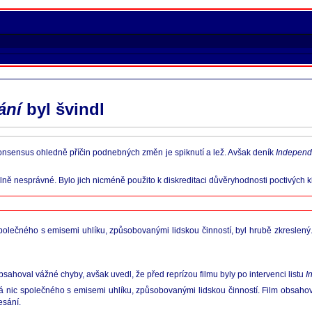
ání
byl švindl
í konsensus ohledně příčin podnebných změn je spiknutí a lež. Avšak deník
Independ
plně nesprávné. Bylo jich nicméně použito k diskreditaci důvěryhodnosti poctivých k
c společného s emisemi uhlíku, způsobovanými lidskou činností, byl hrubě zkreslený.
u obsahoval vážné chyby, avšak uvedl, že před reprízou filmu byly po intervenci listu
I
 nic společného s emisemi uhlíku, způsobovanými lidskou činností. Film obsahoval
esání.