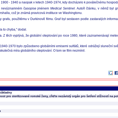
ch 1900 - 1940 a naopak v letech 1940-1974, kdy docházelo k poválečnému hospodář
98 v nevýznamném časopise jménem
Medical Sentinel
. Autoři článku, v němž byl g
halla, což je známá pravicová instituce ve Washingtonu.
grafu, použitému v Durkinově filmu. Graf byl sestaven podle zastaralých informací
la to chyba," dodal.
a. Z těch vyplývá, že globální oteplování po roce 1980, které zaznamenávají meteo
h 1940-1970 bylo způsobeno globálními emisemi sulfátů, které odrážejí sluneční svě
o skutečná míra globálního oteplování. O tom se film nezmínil.
 základny
ost pro sterilizované romské ženy, zřiďte nezávislý orgán pro šetření stížností na pol
m