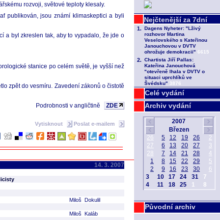
skému rozvoji, světové teploty klesaly.
raf publikován, jsou známí klimaskeptici a byli
 a byl zkreslen tak, aby to vypadalo, že jde o
rologické stanice po celém světě, je vyšší než
tlo zpět do vesmíru. Zavedení zákonů o čistotě
Celé vydání
Archiv vydání
Podrobnosti v angličtině
ZDE
Vytisknout
Poslat e-mailem
14. 3. 2007
icisty
Miloš Dokulil
Původní archiv
Miloš Kaláb