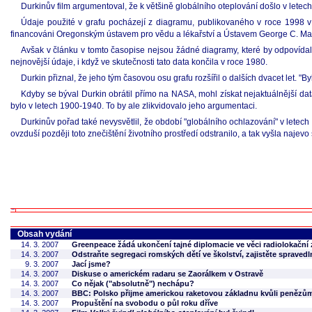
Durkinův film argumentoval, že k většině globálního oteplování došlo v lete
Údaje použité v grafu pocházejí z diagramu, publikovaného v roce 19
financováni Oregonským ústavem pro vědu a lékařství a Ústavem George C. Mars
Avšak v článku v tomto časopise nejsou žádné diagramy, které by odpovídaly 
nejnovější údaje, i když ve skutečnosti tato data končila v roce 1980.
Durkin přiznal, že jeho tým časovou osu grafu rozšířil o dalších dvacet let. "By
Kdyby se býval Durkin obrátil přímo na NASA, mohl získat nejaktuálnější dat
bylo v letech 1900-1940. To by ale zlikvidovalo jeho argumentaci.
Durkinův pořad také nevysvětlil, že období "globálního ochlazování" v letec
ovzduší později toto znečištění životního prostředí odstranilo, a tak vyšla najev
Obsah vydání
14. 3. 2007
Greenpeace žádá ukončení tajné diplomacie ve věci radiolokační
14. 3. 2007
Odstraňte segregaci romských dětí ve školství, zajistěte spravedln
9. 3. 2007
Jací jsme?
14. 3. 2007
Diskuse o americkém radaru se Zaorálkem v Ostravě
14. 3. 2007
Co nějak ("absolutně") nechápu?
14. 3. 2007
BBC: Polsko přijme americkou raketovou základnu kvůli penězů
14. 3. 2007
Propuštění na svobodu o půl roku dříve