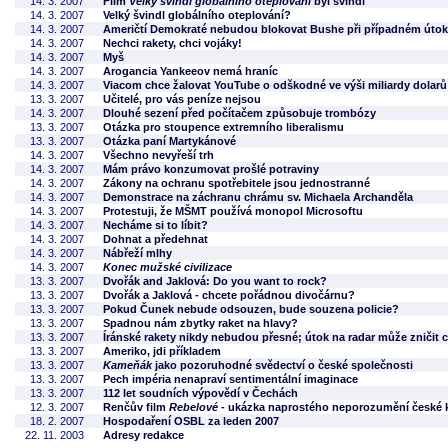
14. 3. 2007
Film
Velký švindl globálního oteplování
byl švindl
14. 3. 2007
Velký švindl globálního oteplování?
14. 3. 2007
Američtí Demokraté nebudou blokovat Bushe při případném útok
14. 3. 2007
Nechci rakety, chci vojáky!
14. 3. 2007
Myš
14. 3. 2007
Arogancia Yankeeov nemá hraníc
14. 3. 2007
Viacom chce žalovat YouTube o odškodné ve výši miliardy dolarů
13. 3. 2007
Učitelé, pro vás peníze nejsou
14. 3. 2007
Dlouhé sezení před počítačem způsobuje trombózy
13. 3. 2007
Otázka pro stoupence extremního liberalismu
13. 3. 2007
Otázka paní Martykánové
14. 3. 2007
Všechno nevyřeší trh
14. 3. 2007
Mám právo konzumovat prošlé potraviny
14. 3. 2007
Zákony na ochranu spotřebitele jsou jednostranné
14. 3. 2007
Demonstrace na záchranu chrámu sv. Michaela Archanděla
14. 3. 2007
Protestuji, že MŠMT používá monopol Microsoftu
14. 3. 2007
Necháme si to líbit?
14. 3. 2007
Dohnat a předehnat
14. 3. 2007
Nábřeží mlhy
14. 3. 2007
Konec mužské civilizace
13. 3. 2007
Dvořák and Jaklová: Do you want to rock?
13. 3. 2007
Dvořák a Jaklová - chcete pořádnou divočárnu?
13. 3. 2007
Pokud Čunek nebude odsouzen, bude souzena policie?
13. 3. 2007
Spadnou nám zbytky raket na hlavy?
13. 3. 2007
Íránské rakety nikdy nebudou přesné; útok na radar může zničit c
13. 3. 2007
Ameriko, jdi příkladem
13. 3. 2007
Kameňák
jako pozoruhodné svědectví o české společnosti
13. 3. 2007
Pech impéria nenapraví sentimentální imaginace
13. 3. 2007
112 let soudních výpovědí v Čechách
12. 3. 2007
Renčův film
Rebelové
- ukázka naprostého neporozumění české k
18. 2. 2007
Hospodaření OSBL za leden 2007
22. 11. 2003
Adresy redakce