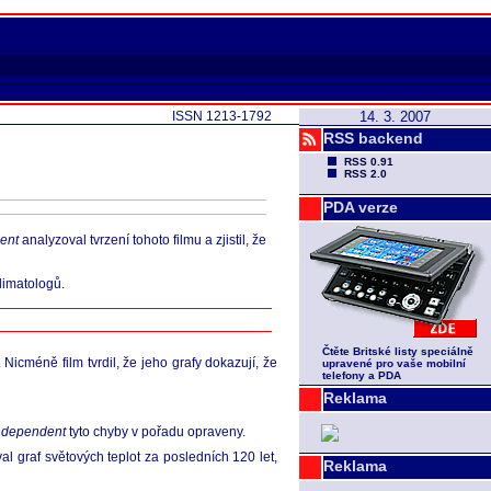
ISSN 1213-1792
14. 3. 2007
RSS backend
RSS 0.91
RSS 2.0
PDA verze
ent
analyzoval tvrzení tohoto filmu a zjistil, že
limatologů.
Čtěte Britské listy speciálně
 Nicméně film tvrdil, že jeho grafy dokazují, že
upravené pro vaše mobilní
telefony a PDA
Reklama
ndependent
tyto chyby v pořadu opraveny.
 graf světových teplot za posledních 120 let,
Reklama