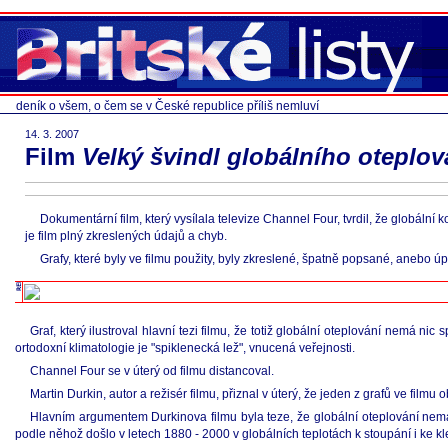
deník o všem, o čem se v České republice příliš nemluví
14. 3. 2007
Film
Velký švindl globálního oteplov
Dokumentární film, který vysílala televize Channel Four, tvrdil, že globáln
je film plný zkreslených údajů a chyb.
Grafy, které byly ve filmu použity, byly zkreslené, špatně popsané, anebo ú
Graf, který ilustroval hlavní tezi filmu, že totiž globální oteplování nemá ni
ortodoxní klimatologie je "spiklenecká lež", vnucená veřejnosti.
Channel Four se v úterý od filmu distancoval.
Martin Durkin, autor a režisér filmu, přiznal v úterý, že jeden z grafů ve film
Hlavním argumentem Durkinova filmu byla teze, že globální oteplování nemá
podle něhož došlo v letech 1880 - 2000 v globálních teplotách k stoupání i ke kl