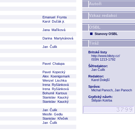
Autoři
Vzkaz redakci
Emanuel Frynta
Karol Dučák jr.
OSBL
Jana Maříková
Stanovy OSBL
Darina Martykánová
Tiráž
Jan Čulík
Britské listy
http://www.blisty.cz/
ISSN 1213-1792
Pavel Chalupa
Šéfredaktor:
Jan Čulík
Pavel Kopecký
Alex Koenigsmark
Redaktor:
Karel Dolejší
Wenzel Lischka
Irena Ryšánková
Správa:
Irena Ryšánková
Michal Panoch, Jan Panoch
Bohumil Kartous
Grafický návrh:
Stanislav Kaucký
Štěpán Kotrba
Stanislav Kaucký
Jan Čulík
Mesfin Gedlu
Stanislav Křeček
Jan Čulík