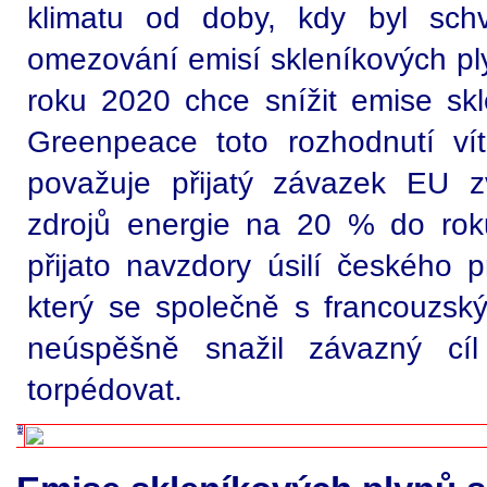
klimatu od doby, kdy byl schv
omezování emisí skleníkových ply
roku 2020 chce snížit emise sk
Greenpeace toto rozhodnutí ví
považuje přijatý závazek EU zv
zdrojů energie na 20 % do rok
přijato navzdory úsilí českého 
který se společně s francouzs
neúspěšně snažil závazný cíl
torpédovat.