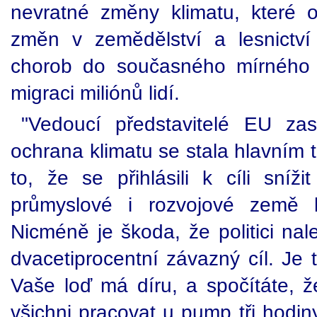
nevratné změny klimatu, které ovl
změn v zemědělství a lesnictví 
chorob do současného mírného
migraci miliónů lidí.
"Vedoucí představitelé EU zas
ochrana klimatu se stala hlavním 
to, že se přihlásili k cíli sní
průmyslové i rozvojové země 
Nicméně je škoda, že politici nal
dvacetiprocentní závazný cíl. Je 
Vaše loď má díru, a spočítáte, ž
všichni pracovat u pump tři hodi