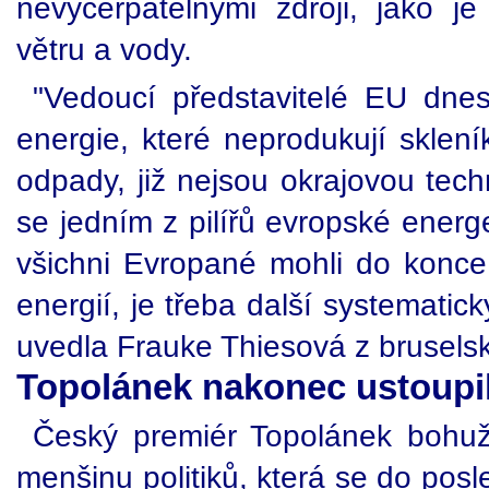
nevyčerpatelnými zdroji, jako je
větru a vody.
"Vedoucí představitelé EU dnes 
energie, které neprodukují sklení
odpady, již nejsou okrajovou techn
se jedním z pilířů evropské energ
všichni Evropané mohli do konce st
energií, je třeba další systematic
uvedla Frauke Thiesová z brusels
Topolánek nakonec ustoupi
Český premiér Topolánek bohuž
menšinu politiků, která se do posl