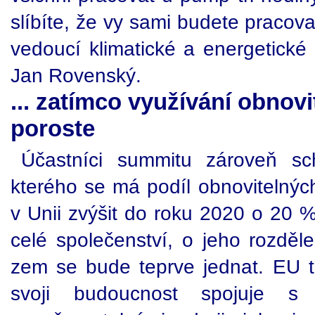
slíbíte, že vy sami budete pracov
vedoucí klimatické a energetic
Jan Rovenský.
... zatímco využívání obnov
poroste
Účastníci summitu zároveň sch
kterého se má podíl obnovitelnýc
v Unii zvýšit do roku 2020 o 20 %
celé společenství, o jeho rozděle
zem se bude teprve jednat. EU ta
svoji budoucnost spojuje s