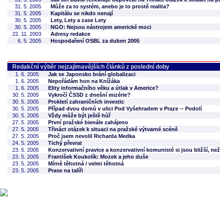
31. 5. 2005
Může za to systém, anebo je to prostě realita?
31. 5. 2005
Kapitálu se nikdo nenají
30. 5. 2005
Lety, Lety a zase Lety
30. 5. 2005
NGO: Nejsou nástrojem americké moci
22. 11. 2003
Adresy redakce
6. 5. 2005
Hospodaření OSBL za duben 2005
Redakční výběr nejzajímavějších článků z poslední doby
1. 6. 2005
Jak se Japonsko brání globalizaci
1. 6. 2005
Nepořádám hon na Knížáka
1. 6. 2005
Elity informačního věku a útlak v Americe?
30. 5. 2005
Vykročí ČSSD z dnešní mizérie?
30. 5. 2005
Prokletí zahraničních investic
30. 5. 2005
Případ dvou domů v ulici Pod Vyšehradem v Praze -- Podolí
30. 5. 2005
Vždy může být ještě hůř
27. 5. 2005
První pražské bienále zahájeno
27. 5. 2005
Třináct otázek k situaci na pražské výtvarné scéně
27. 5. 2005
Proč jsem nevolil Richarda Medka
24. 5. 2005
Tichý převrat
23. 5. 2005
Konzervativní pravice a konzervativní komunisté si jsou bližší, ne
23. 5. 2005
František Koukolík: Mozek a jeho duše
23. 5. 2005
Mírně těhotná / velmi těhotná
23. 5. 2005
Prase na talíři