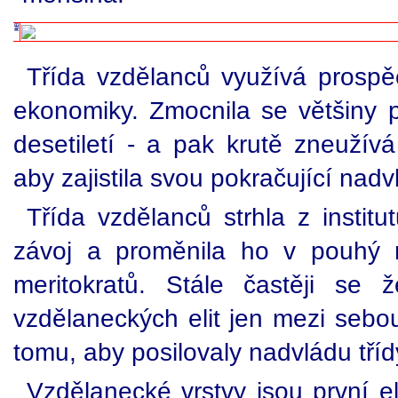
Třída vzdělanců využívá prosp
ekonomiky. Zmocnila se většiny p
desetiletí - a pak krutě zneužív
aby zajistila svou pokračující nadv
Třída vzdělanců strhla z institut
závoj a proměnila ho v pouhý 
meritokratů. Stále častěji se ž
vzdělaneckých elit jen mezi sebo
tomu, aby posilovaly nadvládu tříd
Vzdělanecké vrstvy jsou první eli