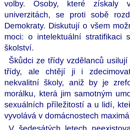
volby. Osoby, které získaly v
univerzitách, se proti sobě ro
Demokraty. Diskutují o všem možn
moci: o intelektuální stratifikaci
školství.
Škůdci ze třídy vzdělanců usilují
třídy, ale chtějí ji i zdecimova
nekvalitní školy, aniž by je zref
morálku, která jim samotným um
sexuálních příležitostí a u lidí, kte
vyvolává v domácnostech maximál
V šedesátých letech neexistoval