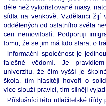
déle než vykořisťované masy, natoli
sídla na venkově. Vzdělanci žijí 
oddělených od ostatního světa ne
cen nemovitostí. Podporuji imigra
tomu, že se jim má kdo starat o tr
Informační společnost je jedinou
falešné vědomí. Je pravidle
univerzitu, že čím vyšší je školn
škola, tím hlasitěji hovoří o sol
více slouží pravici, tím silněji vyja
Příslušníci této utlačitelské tříd