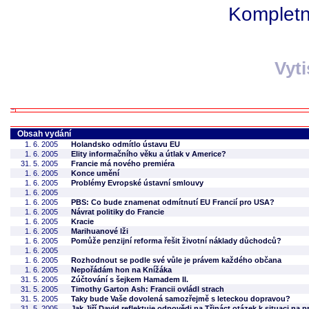
Kompletní
Vyt
Obsah vydání
1. 6. 2005
Holandsko odmítlo ústavu EU
1. 6. 2005
Elity informačního věku a útlak v Americe?
31. 5. 2005
Francie má nového premiéra
1. 6. 2005
Konce umění
1. 6. 2005
Problémy Evropské ústavní smlouvy
1. 6. 2005
1. 6. 2005
PBS: Co bude znamenat odmítnutí EU Francií pro USA?
1. 6. 2005
Návrat politiky do Francie
1. 6. 2005
Kracie
1. 6. 2005
Marihuanové lži
1. 6. 2005
Pomůže penzijní reforma řešit životní náklady důchodců?
1. 6. 2005
1. 6. 2005
Rozhodnout se podle své vůle je právem každého občana
1. 6. 2005
Nepořádám hon na Knížáka
31. 5. 2005
Zúčtování s šejkem Hamadem II.
31. 5. 2005
Timothy Garton Ash: Francii ovládl strach
31. 5. 2005
Taky bude Vaše dovolená samozřejmě s leteckou dopravou?
31. 5. 2005
Jak Jiří David reflektuje odpovědi na Třináct otázek k situaci na 