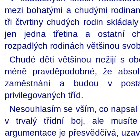
mezi bohatými a chudými rodinam
tři čtvrtiny chudých rodin skládal
jen jedna třetina a ostatní c
rozpadlých rodinách většinou svo
Chudé děti většinou nežijí s ob
méně pravděpodobné, že absolvu
zaměstnání a budou v posta
privilegovaných tříd.
Nesouhlasím se vším, co napsal 
v trvalý třídní boj, ale musít
argumentace je přesvědčívá, uzaví