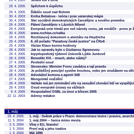
29. 4. 2005
StreetFest v Brně
29. 4. 2005
Spěchem k úspěchu
29. 4. 2005
Ďáblův soud nad Bohem
30. 4. 2003
Kniha Belialova - teória i prax satanskej mágie
30. 4. 2005
Slet sociálně demokratických čarodějnic a nového premiéra
29. 4. 2005
Pálení čarodějnic v Lázních Mšené
29. 4. 2005
Evropská unie hledá pro své národy cestu, jak neválčit - proto je 
30. 4. 2005
www.rozhlas.cz/valka
29. 4. 2005
Rozhlasový dokument o atentátu na Heydricha
29. 4. 2005
6. díl pořadu "Paradoxy české justice" na ČRo6
29. 4. 2005
Václav Klaus kontra hodnoty
28. 4. 2005
Jak to opravdu bylo s Giulianou Sgrenovou
29. 4. 2005
Inpytlopedický týdenní úslovník Lýdie Junkové
28. 4. 2005
Benedikt XVI. - strach, alebo nádej?
27. 4. 2005
Poslední soud
28. 4. 2005
Slovensko: Minister Fronc zavádza a tají pravdu
28. 4. 2005
Je průběžný penzijní systém hrozbou, nebo jen strašákem na dět
28. 4. 2005
Advokátní komora a agenti StB
27. 4. 2005
Mongolské vraždění
28. 4. 2005
Vatikán má jen minimální vliv na sexuální chování lidí ve vyspělý
28. 4. 2005
Osud evropské ústavy na vážkách
9. 4. 2005
Hospodaření OSBL za únor a březen 2005
22. 11. 2003
Adresy redakce
1. máj
29. 4. 2005
1. máj - Svátek práce v Praze: demonstrace levice i pravice, anarch
11. 5. 2004
1. máj 2004 -- ľavica mimo mesta
3. 5. 2004
Vítej v EU, Stando!
1. 5. 2004
První máj a jeho tradice
1. 5. 2004
Máj 1890