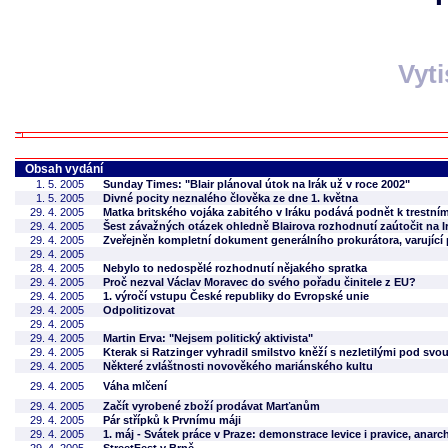
Vyt
Obsah vydání
1. 5. 2005
Sunday Times: "Blair plánoval útok na Irák už v roce 2002"
1. 5. 2005
Divné pocity neznalého člověka ze dne 1. května
29. 4. 2005
Matka britského vojáka zabitého v Iráku podává podnět k trestní
29. 4. 2005
Šest závažných otázek ohledně Blairova rozhodnutí zaútočit na I
29. 4. 2005
Zveřejněn kompletní dokument generálního prokurátora, varující 
29. 4. 2005
28. 4. 2005
Nebylo to nedospělé rozhodnutí nějakého spratka
29. 4. 2005
Proč nezval Václav Moravec do svého pořadu činitele z EU?
29. 4. 2005
1. výročí vstupu České republiky do Evropské unie
29. 4. 2005
Odpolitizovat
29. 4. 2005
29. 4. 2005
Martin Erva: "Nejsem politický aktivista"
29. 4. 2005
Kterak si Ratzinger vyhradil smilstvo kněží s nezletilými pod svou
29. 4. 2005
Některé zvláštnosti novověkého mariánského kultu
29. 4. 2005
Váha mlčení
29. 4. 2005
Začít vyrobené zboží prodávat Marťanům
29. 4. 2005
Pár střípků k Prvnímu máji
29. 4. 2005
1. máj - Svátek práce v Praze: demonstrace levice i pravice, anarc