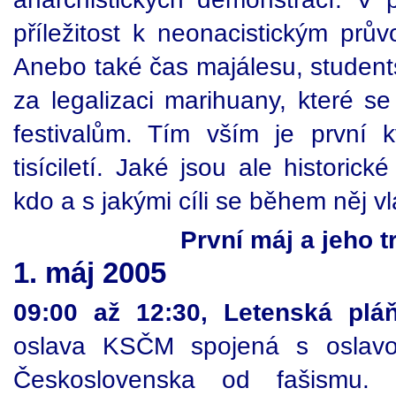
příležitost k neonacistickým prů
Anebo také čas majálesu, student
za legalizaci marihuany, které s
festivalům. Tím vším je první 
tisíciletí. Jaké jsou ale historic
kdo a s jakými cíli se během něj v
První máj a jeho 
1. máj 2005
09:00 až 12:30, Letenská plá
oslava KSČM spojená s oslavo
Československa od fašismu. 