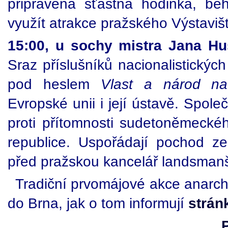
připravena šťastná hodinka, b
využít atrakce pražského Výstaviš
15:00, u sochy mistra Jana H
Sraz příslušníků nacionalistických
pod heslem
Vlast a národ n
Evropské unii i její ústavě. Spol
proti přítomnosti sudetoněmeck
republice. Uspořádají pochod z
před pražskou kancelář landsmanša
Tradiční prvomájové akce anarchi
do Brna, jak o tom informují
strán