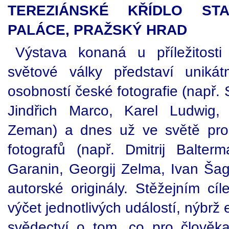
TEREZIÁNSKÉ KŘÍDLO ST
PALÁCE, PRAŽSKÝ HRAD
Výstava konaná u příležitost
světové války představí uniká
osobností české fotografie (např.
Jindřich Marco, Karel Ludwig, 
Zeman) a dnes už ve světě pros
fotografů (např. Dmitrij Balterm
Garanin, Georgij Zelma, Ivan Šag
autorské originály. Stěžejním cíl
výčet jednotlivých událostí, nýbrž 
svědectví o tom, co pro člově