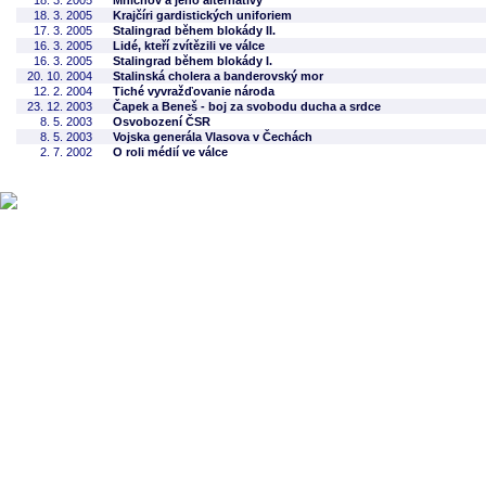
18. 3. 2005
Mníchov a jeho alternatívy
18. 3. 2005
Krajčíri gardistických uniforiem
17. 3. 2005
Stalingrad během blokády II.
16. 3. 2005
Lidé, kteří zvítězili ve válce
16. 3. 2005
Stalingrad během blokády I.
20. 10. 2004
Stalinská cholera a banderovský mor
12. 2. 2004
Tiché vyvražďovanie národa
23. 12. 2003
Čapek a Beneš - boj za svobodu ducha a srdce
8. 5. 2003
Osvobození ČSR
8. 5. 2003
Vojska generála Vlasova v Čechách
2. 7. 2002
O roli médií ve válce