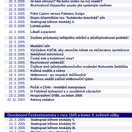
22. 3. 2005
Je kam uhnout? Na koho (nebo na co) vsadit?
22. 3. 2005
Rozhodnutí Ústavního soudu jde správným směrem
21. 3. 2005
22. 3. 2005
Fidel Castro versus Fabiano Golgo
22. 3. 2005
Dopis účastníkům tzv. "kubánsko-brazilské" pře
22. 3. 2005
Stalingrad během blokády V.
22. 3. 2005
Lidská práva
22. 3. 2005
Lékaři a pacienti
22. 3. 2005
Zrušme průzkumy veřejného mínění o důvěryhodnosti politiků!
22. 3. 2005
22. 3. 2005
Mediální stín
22. 3. 2005
Vyzýváme KSČM, aby ukončila nátlak na občanskou společnost
22. 3. 2005
Sektářství mírotvůrců
22. 3. 2005
Český tisk a kolektivní vina?
22. 3. 2005
Rozhodnutí velekněží
22. 3. 2005
Čtyřicet dnů (před)velikonočního rozjímání Bohumila Sedláčka
21. 3. 2005
Květná neděle a církve
18. 4. 2003
Velikonoce - po stopách Ježíšových
21. 3. 2005
Květnou nedělí začíná velikonoční týden
22. 3. 2005
21. 3. 2005
Požár v Chile - mediální manipulace
21. 3. 2005
O Fidelově bohatství a o sociálních zázracích
13. 2. 2005
Hospodaření OSBL za leden 2005
22. 11. 2003
Adresy redakce
Osvobození Československa v roce 1945 a konec II. světové války
22. 3. 2005
Stalingrad během blokády V.
21. 3. 2005
Stalingrad během blokády IV.
18. 3. 2005
Stalingrad během blokády III.