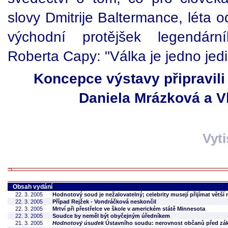
slovy Dmitrije Baltermance, léta
východní protějšek legendárn
Roberta Capy: "Válka je jedno jed
Koncepce výstavy připravili 
Daniela Mrázková a V
Vyt
Obsah vydání
22. 3. 2005
Hodnotový soud je nežalovatelný; celebrity musejí přijímat větší m
22. 3. 2005
Případ Rejžek - Vondráčková neskončil
22. 3. 2005
Mrtví při přestřelce ve škole v americkém státě Minnesota
22. 3. 2005
Soudce by neměl být obyčejným úředníkem
21. 3. 2005
Hodnotový úsudek
Ústavního soudu: nerovnost občanů před z