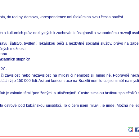
ta, do rodiny, domova, korespondence ani útokům na svou čest a pověst.
ch a kulturních práv, nezbytných k zachování důstojnosti a svobodnému rozvoji oso
otravu, šatstvo, bydlení, lékařskou péči a nezbytné sociální služby, právo na za
ečných možností
hranu
ákladních stupních.
byl.
ry" či závislosti nebo nezávislosti na milosti či nemilosti sil mimo ně. Popravdě n
ch žije 150 000 lidí. Asi ani koncentrace na Brazílii není to co jsem měl na mysli.
 Tak je vnímán těmi "poníženými a utlačenými". Castro s malou hrstkou společníků
 ostrově pod kubánskou jurisdikcí. To o čem jsem mluvil, je jinde. Možná nejlé