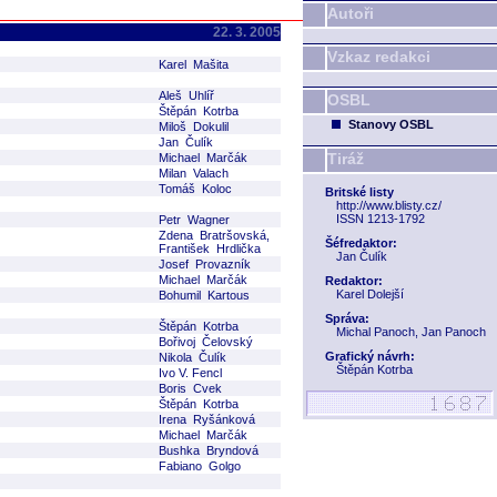
Autoři
22. 3. 2005
Vzkaz redakci
Karel Mašita
Aleš Uhlíř
OSBL
Štěpán Kotrba
Stanovy OSBL
Miloš Dokulil
Jan Čulík
Tiráž
Michael Marčák
Milan Valach
Tomáš Koloc
Britské listy
http://www.blisty.cz/
ISSN 1213-1792
Petr Wagner
Zdena Bratršovská,
Šéfredaktor:
František Hrdlička
Jan Čulík
Josef Provazník
Michael Marčák
Redaktor:
Karel Dolejší
Bohumil Kartous
Správa:
Štěpán Kotrba
Michal Panoch, Jan Panoch
Bořivoj Čelovský
Grafický návrh:
Nikola Čulík
Štěpán Kotrba
Ivo V. Fencl
Boris Cvek
Štěpán Kotrba
Irena Ryšánková
Michael Marčák
Bushka Bryndová
Fabiano Golgo