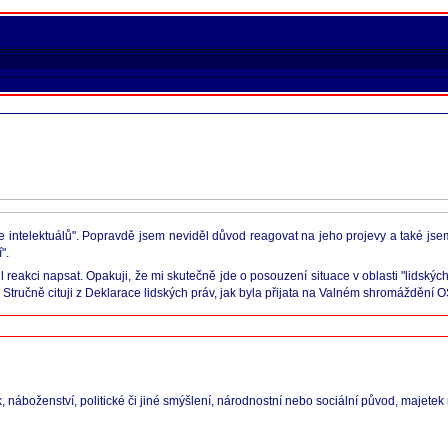
e intelektuálů". Popravdě jsem neviděl důvod reagovat na jeho projevy a také js
".
akci napsat. Opakuji, že mi skutečně jde o posouzení situace v oblasti "lidských 
 Stručně cituji z Deklarace lidských práv, jak byla přijata na Valném shromáždění
náboženství, politické či jiné smýšlení, národnostní nebo sociální původ, majetek