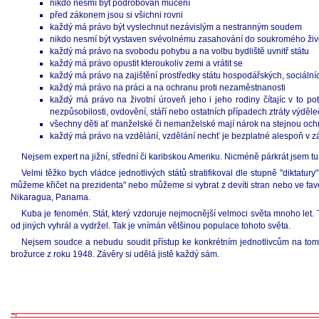
nikdo nesmí být podrobován mučení
před zákonem jsou si všichni rovni
každý má právo být vyslechnut nezávislým a nestranným soudem
nikdo nesmí být vystaven svévolnému zasahování do soukromého živo
každý má právo na svobodu pohybu a na volbu bydliště uvnitř státu
každý má právo opustit kteroukoliv zemi a vrátit se
každý má právo na zajištění prostředky státu hospodářských, sociální
každý má právo na práci a na ochranu proti nezaměstnanosti
každý má právo na životní úroveň jeho i jeho rodiny čítajíc v to p
nezpůsobilosti, ovdovění, stáří nebo ostatních případech ztráty výděl
všechny děti ať manželské či nemanželské mají nárok na stejnou oc
každý má právo na vzdělání, vzdělání nechť je bezplatné alespoň v z
Nejsem expert na jižní, střední či karibskou Ameriku. Nicméně párkrát jsem tu 
Velmi těžko bych vládce jednotlivých států stratifikoval dle stupně "diktatu
můžeme křičet na prezidenta" nebo můžeme si vybrat z devíti stran nebo ve favelá
Nikaragua, Panama.
Kuba je fenomén. Stát, který vzdoruje nejmocnější velmoci světa mnoho let.
od jiných vyhrál a vydržel. Tak je vnímán většinou populace tohoto světa.
Nejsem soudce a nebudu soudit přístup ke konkrétním jednotlivcům na tomto
brožurce z roku 1948. Závěry si udělá jistě každý sám.