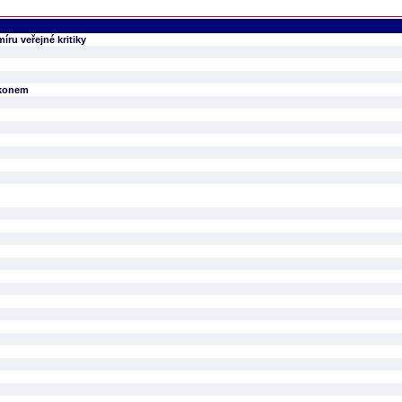
íru veřejné kritiky
ákonem