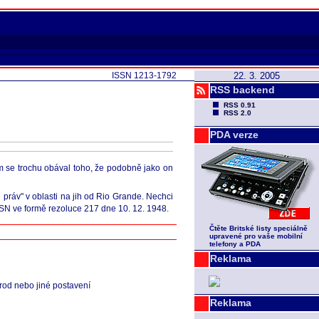
ISSN 1213-1792
22. 3. 2005
RSS backend
RSS 0.91
RSS 2.0
PDA verze
em se trochu obával toho, že podobně jako on
práv" v oblasti na jih od Rio Grande. Nechci
 OSN ve formě rezoluce 217 dne 10. 12. 1948.
Čtěte Britské listy speciálně
upravené pro vaše mobilní
telefony a PDA
Reklama
 rod nebo jiné postavení
Reklama