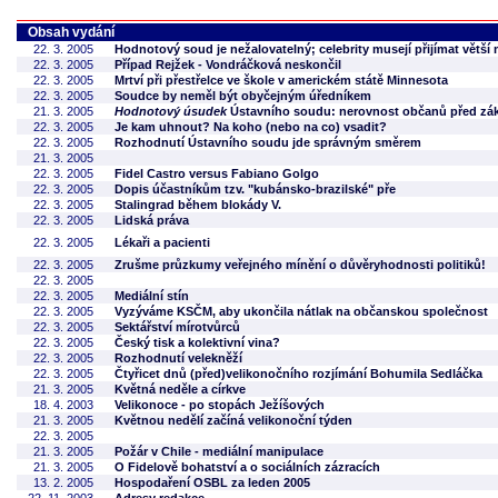
Obsah vydání
22. 3. 2005
Hodnotový soud je nežalovatelný; celebrity musejí přijímat větší m
22. 3. 2005
Případ Rejžek - Vondráčková neskončil
22. 3. 2005
Mrtví při přestřelce ve škole v americkém státě Minnesota
22. 3. 2005
Soudce by neměl být obyčejným úředníkem
21. 3. 2005
Hodnotový úsudek
Ústavního soudu: nerovnost občanů před z
22. 3. 2005
Je kam uhnout? Na koho (nebo na co) vsadit?
22. 3. 2005
Rozhodnutí Ústavního soudu jde správným směrem
21. 3. 2005
22. 3. 2005
Fidel Castro versus Fabiano Golgo
22. 3. 2005
Dopis účastníkům tzv. "kubánsko-brazilské" pře
22. 3. 2005
Stalingrad během blokády V.
22. 3. 2005
Lidská práva
22. 3. 2005
Lékaři a pacienti
22. 3. 2005
Zrušme průzkumy veřejného mínění o důvěryhodnosti politiků!
22. 3. 2005
22. 3. 2005
Mediální stín
22. 3. 2005
Vyzýváme KSČM, aby ukončila nátlak na občanskou společnost
22. 3. 2005
Sektářství mírotvůrců
22. 3. 2005
Český tisk a kolektivní vina?
22. 3. 2005
Rozhodnutí velekněží
22. 3. 2005
Čtyřicet dnů (před)velikonočního rozjímání Bohumila Sedláčka
21. 3. 2005
Květná neděle a církve
18. 4. 2003
Velikonoce - po stopách Ježíšových
21. 3. 2005
Květnou nedělí začíná velikonoční týden
22. 3. 2005
21. 3. 2005
Požár v Chile - mediální manipulace
21. 3. 2005
O Fidelově bohatství a o sociálních zázracích
13. 2. 2005
Hospodaření OSBL za leden 2005