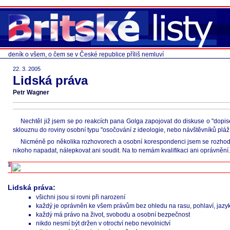
deník o všem, o čem se v České republice příliš nemluví
22. 3. 2005
Lidská práva
Petr Wagner
Nechtěl již jsem se po reakcích pana Golga zapojovat do diskuse o "dopis
sklouznu do roviny osobní typu "osočování z ideologie, nebo návštěvníků pláží
Nicméně po několika rozhovorech a osobní korespondenci jsem se rozhodl re
nikoho napadat, nálepkovat ani soudit. Na to nemám kvalifikaci ani oprávnění.
Lidská práva:
všichni jsou si rovni při narození
každý je oprávněn ke všem právům bez ohledu na rasu, pohlaví, jazyk, 
každý má právo na život, svobodu a osobní bezpečnost
nikdo nesmí být držen v otroctví nebo nevolnictví