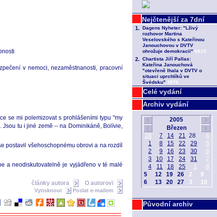
bnosti
bezpečení v nemoci, nezaměstnanosti, pracovní
Celé vydání
Archiv vydání
echce se mi polemizovat s prohlášeními typu "my
 Jsou tu i jiné země -- na Dominikáně, Bolívie,
 se postavil všehoschopnému obrovi a na rozdíl
pe a neodiskutovatelně je vyjádřeno v té malé
články autora
O autorovi
Vytisknout
Poslat e-mailem
Původní archiv