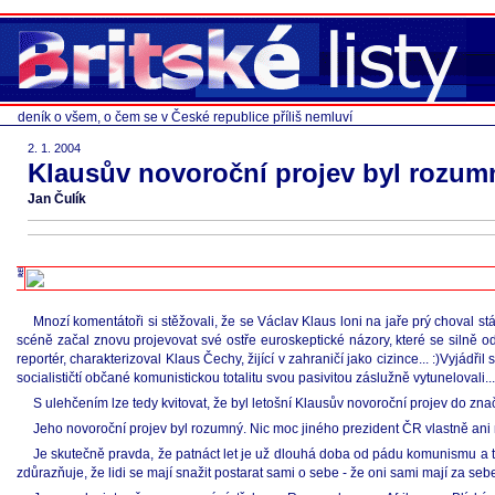
deník o všem, o čem se v České republice příliš nemluví
2. 1. 2004
Klausův novoroční projev byl rozum
Jan Čulík
Mnozí komentátoři si stěžovali, že se Václav Klaus loni na jaře prý choval s
scéně začal znovu projevovat své ostře euroskeptické názory, které se silně odl
reportér, charakterizoval Klaus Čechy, žijící v zahraničí jako cizince... :)Vyjá
socialističtí občané komunistickou totalitu svou pasivitou záslužně vytunelovali...
S ulehčením lze tedy kvitovat, že byl letošní Klausův novoroční projev do zn
Jeho novoroční projev byl rozumný. Nic moc jiného prezident ČR vlastně ani 
Je skutečně pravda, že patnáct let je už dlouhá doba od pádu komunismu a tě
zdůrazňuje, že lidi se mají snažit postarat sami o sebe - že oni sami mají za se