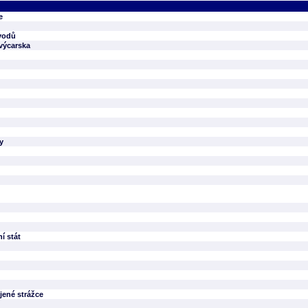
e
ůvodů
Švýcarska
y
í stát
jené strážce