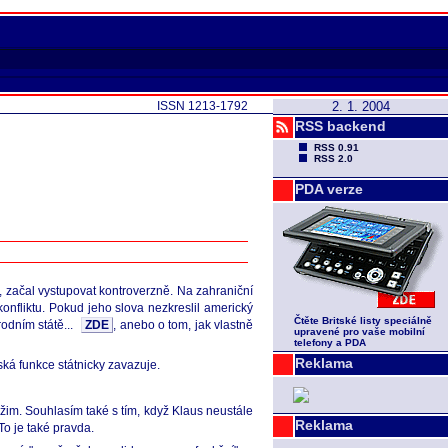
ISSN 1213-1792
2. 1. 2004
RSS backend
RSS 0.91
RSS 2.0
PDA verze
e, začal vystupovat kontroverzně. Na zahraniční
konfliktu. Pokud jeho slova nezkreslil americký
Čtěte Britské listy speciálně
rodním státě...
ZDE
, anebo o tom, jak vlastně
upravené pro vaše mobilní
telefony a PDA
Reklama
ská funkce státnicky zavazuje.
žim. Souhlasím také s tím, když Klaus neustále
Reklama
To je také pravda.