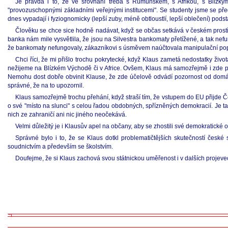
Je pravda i to, že ve srovnání třeba s Rumunskem, s Afrikou, s Blíz
"provozuschopnými základními veřejnými institucemi". Se studenty jsme se př
dnes vypadají i fyziognomicky (lepší zuby, méně obtloustlí, lepší oblečení) podst
Člověku se chce sice hodně nadávat, když se občas setkává v českém prostřed
banka nám mile vysvětlila, že jsou na Silvestra bankomaty přetížené, a tak nefu
že bankomaty nefungovaly, zákazníkovi s úsměvem naúčtovala manipulační poplat
Chci říci, že mi přišlo trochu pokrytecké, když Klaus zametá nedostatky živ
nežijeme na Blízkém Východě či v Africe. Ovšem, Klaus má samozřejmě i zde prav
Nemohu dost dobře obvinit Klause, že zde účelově odvádí pozornost od domácí
správné, že na to upozornil.
Klaus samozřejmě trochu přehání, když straší tím, že vstupem do EU přijde Č
o své "místo na slunci" s celou řadou obdobných, spřízněných demokracií. Je t
nich ze zahraničí ani nic jiného neočekává.
Velmi důležitý je i Klausův apel na občany, aby se zhostili své demokratické o
Správné bylo i to, že se Klaus dotkl problematičtějších skutečností české s
soudnictvím a především se školstvím.
Doufejme, že si Klaus zachová svou státnickou uměřenost i v dalších projev