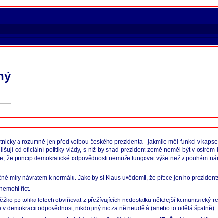
ný
tátnicky a rozumně jen před volbou českého prezidenta - jakmile měl funkci v kaps
išují od oficiální politiky vlády, s níž by snad prezident země neměl být v ostrém 
dřil se, že princip demokratické odpovědnosti nemůže fungovat výše než v pouhém ná
ačné míry návratem k normálu. Jako by si Klaus uvědomil, že přece jen ho prezident
nemohl říct.
žko po tolika letech obviňovat z přežívajících nedostatků někdejší komunistický re
be v demokracii odpovědnost, nikdo jiný nic za ně neudělá (anebo to udělá špatně). 