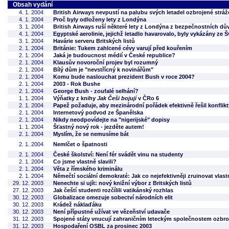
Obsah vydání
4. 1. 2004
British Airways nevpustí na palubu svých letadel ozbrojené stráž
4. 1. 2004
Proč byly odloženy lety z Londýna
3. 1. 2004
British Airways ruší některé lety z Londýna z bezpečnostních d
4. 1. 2004
Egyptské aerolinie, jejichž letadlo havarovalo, byly vykázány ze 
3. 1. 2004
Havárie serveru Britských listů
2. 1. 2004
Británie: Tukem zahlcené cévy varují před kouřením
2. 1. 2004
Jaká je budoucnost médií v České republice?
2. 1. 2004
Klausův novoroční projev byl rozumný
2. 1. 2004
Bílý dům je "nevstřícný k novinářům"
2. 1. 2004
Komu bude naslouchat prezident Bush v roce 2004?
2. 1. 2004
2003 - Rok Bushe
2. 1. 2004
George Bush - zoufalé selhání?
1. 1. 2004
Výňatky z knihy
Jak Češi bojují
v ČRo 6
2. 1. 2004
Papež požaduje, aby mezinárodní pořádek efektivně řešil konflikt
2. 1. 2004
Internetový podvod ze Španělska
2. 1. 2004
Nikdy neodpovídejte na "nigerijské" dopisy
1. 1. 2004
Šťastný nový rok - jezděte autem!
2. 1. 2004
Myslím, že se nemusíme bát
2. 1. 2004
Nemlčet o špatnosti
2. 1. 2004
České školství: Není fér svádět vinu na studenty
2. 1. 2004
Co jsme vlastně slavili?
2. 1. 2004
Věta z římského kriminálu
2. 1. 2004
Němečtí sociální demokraté: Jak co nejefektivněji zruinovat vlastn
29. 12. 2003
Nenechte si ujít: nový knižní výbor z Britských listů
27. 12. 2003
Jak čeští studenti rozčílili vatikánský rozhlas
30. 12. 2003
Globalizace omezuje sobectví národních elit
30. 12. 2003
Krádež náklaďáku
30. 12. 2003
Není přípustné užívat ve vězeňství udavače
31. 12. 2003
Spojené státy vnucují zahraničním leteckým společnostem ozbro
31. 12. 2003
Hospodaření OSBL za prosinec 2003