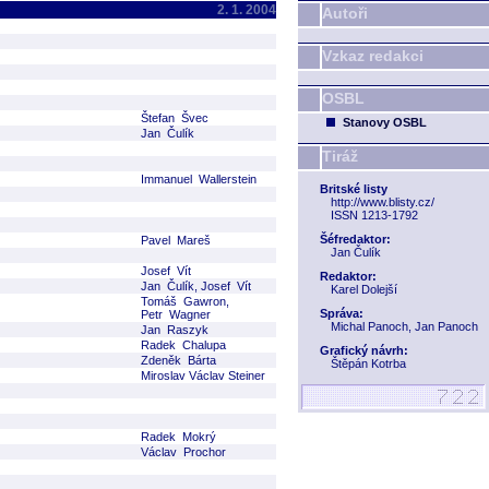
2. 1. 2004
Autoři
Vzkaz redakci
OSBL
Štefan Švec
Stanovy OSBL
Jan Čulík
Tiráž
Immanuel Wallerstein
Britské listy
http://www.blisty.cz/
ISSN 1213-1792
Šéfredaktor:
Pavel Mareš
Jan Čulík
Josef Vít
Redaktor:
Jan Čulík, Josef Vít
Karel Dolejší
Tomáš Gawron,
Správa:
Petr Wagner
Michal Panoch, Jan Panoch
Jan Raszyk
Radek Chalupa
Grafický návrh:
Zdeněk Bárta
Štěpán Kotrba
Miroslav Václav Steiner
Radek Mokrý
Václav Prochor