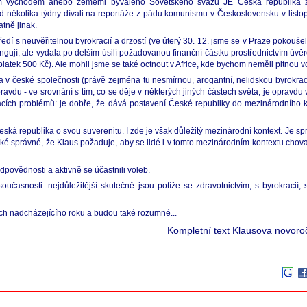
kým východem anebo zeměmi bývalého Sovětského svazu JE Česká republika z
ed několika týdny dívali na reportáže z pádu komunismu v Československu v list
atně jinak.
í s neuvěřitelnou byrokracií a drzostí (ve úterý 30. 12. jsme se v Praze pokoušeli
ngují, ale vydala po delším úsilí požadovanou finanční částku prostřednictvím úvě
ek 500 Kč). Ale mohli jsme se také octnout v Africe, kde bychom neměli pitnou vo
ota v české společnosti (právě zejména tu nesmírnou, arogantní, nelidskou byrokrac
du - ve srovnání s tím, co se děje v některých jiných částech světa, je opravdu v
ch problémů: je dobře, že dává postavení České republiky do mezinárodního kont
eská republika o svou suverenitu. I zde je však důležitý mezinárodní kontext. Je s
aké správné, že Klaus požaduje, aby se lidé i v tomto mezinárodním kontextu chova
dpovědnosti a aktivně se účastnili voleb.
oučasnosti: nejdůležitější skutečně jsou potíže se zdravotnictvím, s byrokracií, s
ech nadcházejícího roku a budou také rozumné...
Kompletní text Klausova novoro