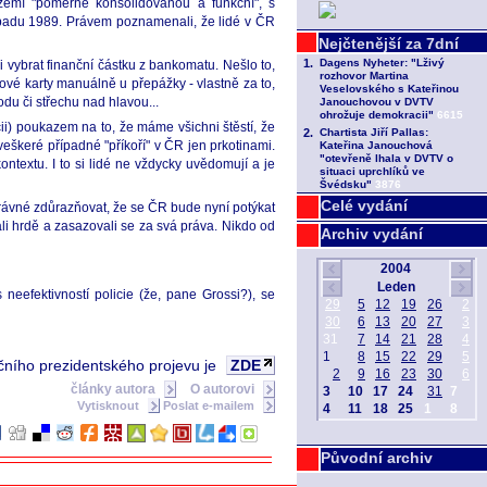
emí "poměrně konsolidovanou a funkční", s
opadu 1989. Právem poznamenali, že lidé v ČR
 vybrat finanční částku z bankomatu. Nešlo to,
rové karty manuálně u přepážky - vlastně za to,
du či střechu nad hlavou...
ii) poukazem na to, že máme všichni štěstí, že
eškeré případné "příkoří" v ČR jen prkotinami.
extu. I to si lidé ne vždycky uvědomují a je
Celé vydání
právné zdůrazňovat, že se ČR bude nyní potýkat
li hrdě a zasazovali se za svá práva. Nikdo od
Archiv vydání
 neefektivností policie (že, pane Grossi?), se
čního prezidentského projevu je
ZDE
články autora
O autorovi
Vytisknout
Poslat e-mailem
Původní archiv