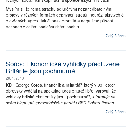
různých sociálních skupinách a společenských vrstvách.
Myslím si, že téma strachu se určitými nezanedbatelnými
projevy v různých formách deprivací, stresů, neuróz, skrytých či
otevřených agresí tak či onak promítá a negativně působí
nakonec v celém společenském spektru.
Celý článek
Soros: Ekonomické vyhlídky předlužené
Británie jsou pochmurné
28. 1. 2010
KD│
George Soros, finančník a miliardář, který v 90. letech
obrovsky vydělal na spekulaci proti britské libře, varoval, že
vyhlídky britské ekonomiky jsou "pochmurné",
informuje na
svém blogu při zpravodajském portálu BBC Robert Peston
.
Celý článek