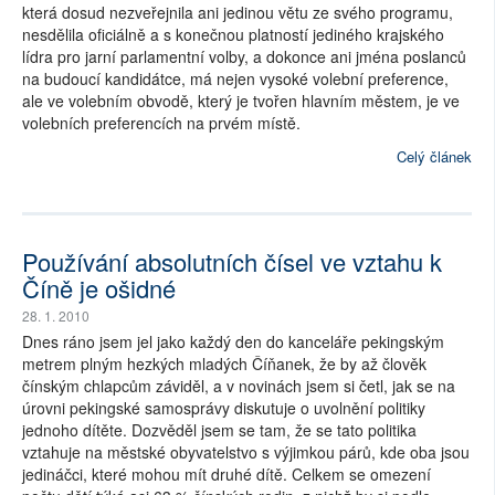
která dosud nezveřejnila ani jedinou větu ze svého programu,
nesdělila oficiálně a s konečnou platností jediného krajského
lídra pro jarní parlamentní volby, a dokonce ani jména poslanců
na budoucí kandidátce, má nejen vysoké volební preference,
ale ve volebním obvodě, který je tvořen hlavním městem, je ve
volebních preferencích na prvém místě.
Celý článek
Používání absolutních čísel ve vztahu k
Číně je ošidné
28. 1. 2010
Dnes ráno jsem jel jako každý den do kanceláře pekingským
metrem plným hezkých mladých Číňanek, že by až člověk
čínským chlapcům záviděl, a v novinách jsem si četl, jak se na
úrovni pekingské samosprávy diskutuje o uvolnění politiky
jednoho dítěte. Dozvěděl jsem se tam, že se tato politika
vztahuje na městské obyvatelstvo s výjimkou párů, kde oba jsou
jedináčci, které mohou mít druhé dítě. Celkem se omezení