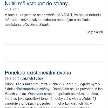
Nutili mě vstoupit do strany
28. 1. 2010
V roce 1975 jsem se se dozvěděl na VŠCHT, že pokud nebudu
mít rudou knížku, tak kandidaturu neobhájím a na škole
nezůstanu,
píše Josef Šimek
Celý článek
Poněkud existenciální úvaha
28. 1. 2010 /
Jindřich Bešťák
Připojuji se k názorům Petra Tučka v BL z 27. 1., vyjádřeným v
článku
"Polistopadové změny"
. Domnívám se, že původně Milan
Valach v textu
"Obnovení strachu"
správně poukázal na téma,
které se jako specifický fenomén doby stále více a zřetelněji
vynořuje v příbězích a osudech mnoha konkrétních lidí, v