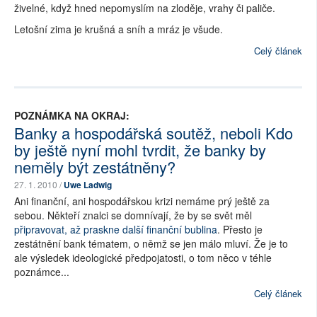
živelné, když hned nepomyslím na zloděje, vrahy či paliče.
Letošní zima je krušná a sníh a mráz je všude.
Celý článek
POZNÁMKA NA OKRAJ:
Banky a hospodářská soutěž, neboli Kdo
by ještě nyní mohl tvrdit, že banky by
neměly být zestátněny?
27. 1. 2010 /
Uwe Ladwig
Ani finanční, ani hospodářskou krizi nemáme prý ještě za
sebou. Někteří znalci se domnívají, že by se svět měl
připravovat, až praskne další finanční bublina
. Přesto je
zestátnění bank tématem, o němž se jen málo mluví. Že je to
ale výsledek ideologické předpojatosti, o tom něco v téhle
poznámce...
Celý článek