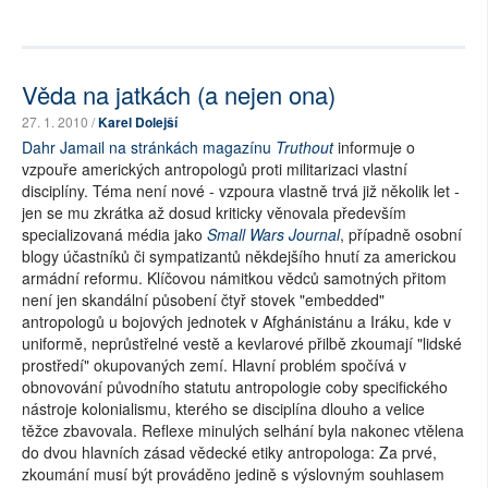
Věda na jatkách (a nejen ona)
27. 1. 2010 /
Karel Dolejší
Dahr Jamail na stránkách magazínu
Truthout
informuje o
vzpouře amerických antropologů proti militarizaci vlastní
disciplíny. Téma není nové - vzpoura vlastně trvá již několik let -
jen se mu zkrátka až dosud kriticky věnovala především
specializovaná média jako
Small Wars Journal
, případně osobní
blogy účastníků či sympatizantů někdejšího hnutí za americkou
armádní reformu. Klíčovou námitkou vědců samotných přitom
není jen skandální působení čtyř stovek "embedded"
antropologů u bojových jednotek v Afghánistánu a Iráku, kde v
uniformě, neprůstřelné vestě a kevlarové přilbě zkoumají "lidské
prostředí" okupovaných zemí. Hlavní problém spočívá v
obnovování původního statutu antropologie coby specifického
nástroje kolonialismu, kterého se disciplína dlouho a velice
těžce zbavovala. Reflexe minulých selhání byla nakonec vtělena
do dvou hlavních zásad vědecké etiky antropologa: Za prvé,
zkoumání musí být prováděno jedině s výslovným souhlasem