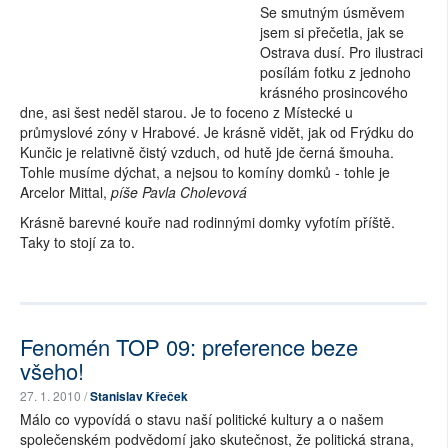
Se smutným úsměvem
jsem si přečetla, jak se
Ostrava dusí. Pro ilustraci
posílám fotku z jednoho
krásného prosincového
dne, asi šest neděl starou. Je to foceno z Místecké u
průmyslové zóny v Hrabové. Je krásně vidět, jak od Frýdku do
Kunčic je relativně čistý vzduch, od hutě jde černá šmouha.
Tohle musíme dýchat, a nejsou to komíny domků - tohle je
Arcelor Mittal,
píše Pavla Cholevová
Krásně barevné kouře nad rodinnými domky vyfotím příště.
Taky to stojí za to.
Fenomén TOP 09: preference beze
všeho!
27. 1. 2010 /
Stanislav Křeček
Málo co vypovídá o stavu naší politické kultury a o našem
společenském podvědomí jako skutečnost, že politická strana,