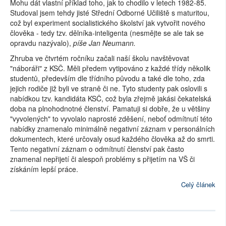
Mohu dát vlastní příklad toho, jak to chodilo v letech 1982-85.
Studoval jsem tehdy jisté Střední Odborné Učiliště s maturitou,
což byl experiment socialistického školství jak vytvořit nového
člověka - tedy tzv. dělníka-inteligenta (nesmějte se ale tak se
opravdu nazývalo),
píše Jan Neumann.
Zhruba ve čtvrtém ročníku začali naší školu navštěvovat
"náboráři" z KSČ. Měli předem vytipováno z každé třídy několik
studentů, především dle třídního původu a také dle toho, zda
jejich rodiče již byli ve straně či ne. Tyto studenty pak oslovili s
nabídkou tzv. kandidáta KSČ, což byla zřejmě jakási čekatelská
doba na plnohodnotné členství. Pamatuji si dobře, že u většiny
"vyvolených" to vyvolalo naprosté zděšení, neboť odmítnutí této
nabídky znamenalo minimálně negativní záznam v personálních
dokumentech, které určovaly osud každého člověka až do smrti.
Tento negativní záznam o odmítnutí členství pak často
znamenal nepřijetí či alespoň problémy s přijetím na VŠ či
získáním lepší práce.
Celý článek