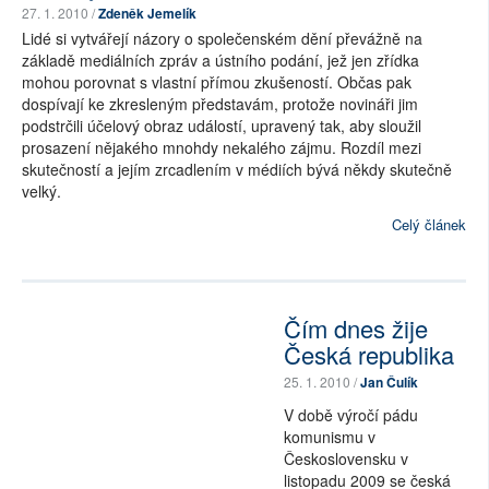
27. 1. 2010 /
Zdeněk Jemelík
Lidé si vytvářejí názory o společenském dění převážně na
základě mediálních zpráv a ústního podání, jež jen zřídka
mohou porovnat s vlastní přímou zkušeností. Občas pak
dospívají ke zkresleným představám, protože novináři jim
podstrčili účelový obraz událostí, upravený tak, aby sloužil
prosazení nějakého mnohdy nekalého zájmu. Rozdíl mezi
skutečností a jejím zrcadlením v médiích bývá někdy skutečně
velký.
Celý článek
Čím dnes žije
Česká republika
25. 1. 2010 /
Jan Čulík
V době výročí pádu
komunismu v
Československu v
listopadu 2009 se česká