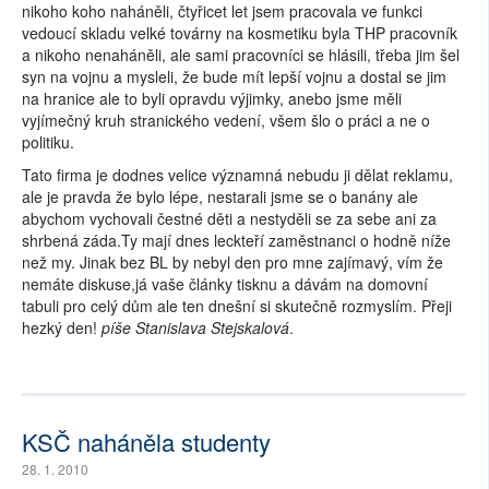
nikoho koho naháněli, čtyřicet let jsem pracovala ve funkci
vedoucí skladu velké továrny na kosmetiku byla THP pracovník
a nikoho nenaháněli, ale sami pracovníci se hlásili, třeba jim šel
syn na vojnu a mysleli, že bude mít lepší vojnu a dostal se jim
na hranice ale to byli opravdu výjimky, anebo jsme měli
vyjímečný kruh stranického vedení, všem šlo o práci a ne o
politiku.
Tato firma je dodnes velice významná nebudu ji dělat reklamu,
ale je pravda že bylo lépe, nestarali jsme se o banány ale
abychom vychovali čestné děti a nestyděli se za sebe ani za
shrbená záda.Ty mají dnes leckteří zaměstnanci o hodně níže
než my. Jinak bez BL by nebyl den pro mne zajímavý, vím že
nemáte diskuse,já vaše články tisknu a dávám na domovní
tabuli pro celý dům ale ten dnešní si skutečně rozmyslím. Přeji
hezký den!
píše Stanislava Stejskalová
.
KSČ naháněla studenty
28. 1. 2010