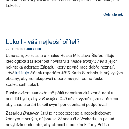
Lukoilu."
Celý článek
Lukoil - váš nejlepší přítel?
27. 1. 2010 /
Jan Čulík
Uznávám, že rusistu a znalce Ruska Miloslava Štěrbu irituje
ideologická zaslepenost novinářů z
Mladé fronty Dnes
a jejich
nekritická adorace Západu, který zjevně moc dobře neznají,
když
kritizuje
článek reportéra
MFD
Karla Škrabala, který vyzývá
občany, aby nenakupovali u benzínových pump ruské
společnosti Lukoil.
Rusko ovšem samozřejmě příliš demokratická země není a
nechtěl bych, aby z
Britských listů
nějak vyznělo, že si přejeme,
aby snad čtenáři Lukoil svými peněženkami podporovali.
Zásadou
Britských listů
je nepodbízet se a nepochlebovat
žádným mocným, ať jsou ze Západu či z Východu,. a pokud
nevybízíme čtenáře, aby utráceli u benzínek firmy British