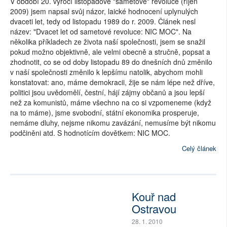
V období 20. výročí listopadové "sametové" revoluce (říjen
2009) jsem napsal svůj názor, laické hodnocení uplynulých
dvaceti let, tedy od listopadu 1989 do r. 2009. Článek nesl
název: "Dvacet let od sametové revoluce: NIC MOC". Na
několika příkladech ze života naší společnosti, jsem se snažil
pokud možno objektivně, ale velmi obecně a stručně, popsat a
zhodnotit, co se od doby listopadu 89 do dnešních dnů změnilo
v naší společnosti změnilo k lepšímu natolik, abychom mohli
konstatovat: ano, máme demokracii, žije se nám lépe než dříve,
politici jsou uvědomělí, čestní, hájí zájmy občanů a jsou lepší
než za komunistů, máme všechno na co si vzpomeneme (když
na to máme), jsme svobodní, státní ekonomika prosperuje,
nemáme dluhy, nejsme nikomu zavázání, nemusíme být nikomu
podčiněni atd. S hodnotícím dovětkem: NIC MOC.
Celý článek
Kouř nad
Ostravou
28. 1. 2010