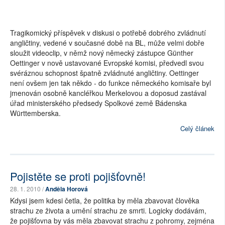
Tragikomický příspěvek v diskusi o potřebě dobrého zvládnutí
angličtiny, vedené v současné době na BL, může velmi dobře
sloužit videoclip, v němž nový německý zástupce Günther
Oettinger v nově ustavované Evropské komisi, předvedl svou
svéráznou schopnost špatně zvládnuté angličtiny. Oettinger
není ovšem jen tak někdo - do funkce německého komisaře byl
jmenován osobně kancléřkou Merkelovou a doposud zastával
úřad ministerského předsedy Spolkové země Bádenska
Württemberska.
Celý článek
Pojistěte se proti pojišťovně!
28. 1. 2010 /
Anděla Horová
Kdysi jsem kdesi četla, že politika by měla zbavovat člověka
strachu ze života a umění strachu ze smrti. Logicky dodávám,
že pojišťovna by vás měla zbavovat strachu z pohromy, zejména