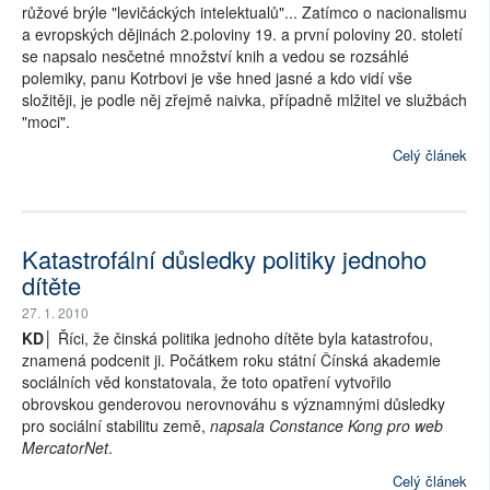
růžové brýle "levičáckých intelektualů"... Zatímco o nacionalismu
a evropských dějinách 2.poloviny 19. a první poloviny 20. století
se napsalo nesčetné množství knih a vedou se rozsáhlé
polemiky, panu Kotrbovi je vše hned jasné a kdo vidí vše
složitěji, je podle něj zřejmě naivka, případně mlžitel ve službách
"moci".
Celý článek
Katastrofální důsledky politiky jednoho
dítěte
27. 1. 2010
KD│
Říci, že činská politika jednoho dítěte byla katastrofou,
znamená podcenit ji. Počátkem roku státní Čínská akademie
sociálních věd konstatovala, že toto opatření vytvořilo
obrovskou genderovou nerovnováhu s významnými důsledky
pro sociální stabilitu země,
napsala Constance Kong pro web
MercatorNet
.
Celý článek