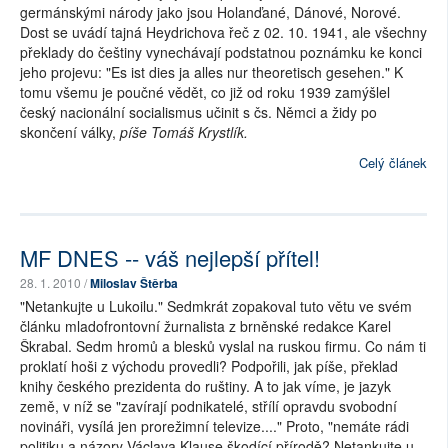
germánskými národy jako jsou Holanďané, Dánové, Norové.
Dost se uvádí tajná Heydrichova řeč z 02. 10. 1941, ale všechny
překlady do češtiny vynechávají podstatnou poznámku ke konci
jeho projevu: "Es ist dies ja alles nur theoretisch gesehen." K
tomu všemu je poučné vědět, co již od roku 1939 zamýšlel
český nacionální socialismus učinit s čs. Němci a židy po
skončení války,
píše Tomáš Krystlík.
Celý článek
MF DNES -- váš nejlepší přítel!
28. 1. 2010 /
Miloslav Štěrba
"Netankujte u Lukoilu." Sedmkrát zopakoval tuto větu ve svém
článku mladofrontovní žurnalista z brněnské redakce Karel
Škrabal. Sedm hromů a blesků vyslal na ruskou firmu. Co nám ti
proklatí hoši z východu provedli? Podpořili, jak píše, překlad
knihy českého prezidenta do ruštiny. A to jak víme, je jazyk
země, v níž se "zavírají podnikatelé, střílí opravdu svobodní
novináři, vysílá jen prorežimní televize...." Proto, "nemáte rádi
politiku a názory Václava Klause škodící přírodě? Netankujte u