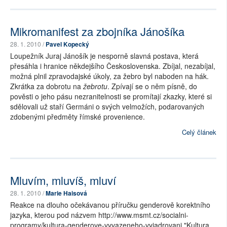
Mikromanifest za zbojníka Jánošíka
28. 1. 2010 /
Pavel Kopecký
Loupežník Juraj Jánošík je nesporně slavná postava, která
přesáhla i hranice někdejšího Československa. Zbíjal, nezabíjal,
možná plnil zpravodajské úkoly, za žebro byl naboden na hák.
Zkrátka za dobrotu na
žebrotu
. Zpívají se o něm písně, do
pověsti o jeho pásu nezranitelnosti se promítají zkazky, které si
sdělovali už staří Germáni o svých velmožích, podarovaných
zdobenými předměty římské provenience.
Celý článek
Mluvím, mluvíš, mluví
28. 1. 2010 /
Marie Haisová
Reakce na dlouho očekávanou příručku genderově korektního
jazyka, kterou pod názvem http://www.msmt.cz/socialni-
programy/kultura-genderove-vyvazeneho-vyjadrovani "Kultura