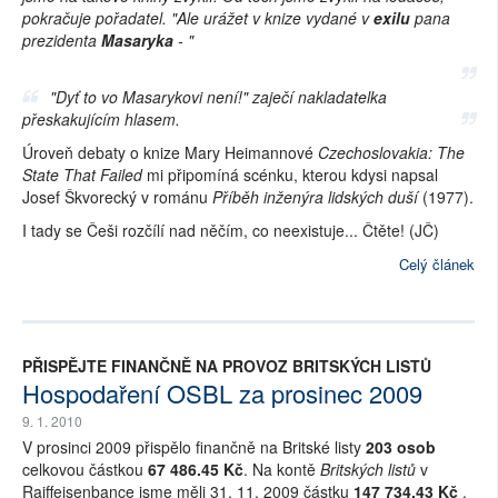
pokračuje pořadatel. "Ale urážet v knize vydané v
exilu
pana
prezidenta
Masaryka
- "
"Dyť to vo Masarykovi není!" zaječí nakladatelka
přeskakujícím hlasem.
Úroveň debaty o knize Mary Heimannové
Czechoslovakia: The
State That Failed
mi připomíná scénku, kterou kdysi napsal
Josef Škvorecký v románu
Příběh inženýra lidských duší
(1977).
I tady se Češi rozčílí nad něčím, co neexistuje... Čtěte! (JČ)
Celý článek
PŘISPĚJTE FINANČNĚ NA PROVOZ BRITSKÝCH LISTŮ
Hospodaření OSBL za prosinec 2009
9. 1. 2010
V prosinci 2009 přispělo finančně na Britské listy
203 osob
celkovou částkou
67 486.45 Kč
. Na kontě
Britských listů
v
Raiffeisenbance jsme měli 31. 11. 2009 částku
147 734.43 Kč
.