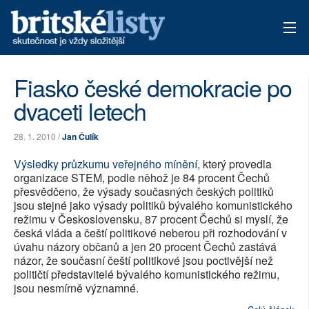
AKTUÁLNÍ VYDÁNÍ
Fiasko české demokracie po
dvaceti letech
ARCHIV
TÉMATA
28. 1. 2010 /
Jan Čulík
Výsledky průzkumu veřejného mínění
, který provedla
AUTOŘI
organizace STEM, podle něhož je 84 procent Čechů
přesvědčeno, že výsady současných českých politiků
PŘÍSPĚVKY NA PROVOZ
jsou stejné jako výsady politiků bývalého komunistického
režimu v Československu, 87 procent Čechů si myslí, že
česká vláda a čeští politikové neberou při rozhodování v
úvahu názory občanů a jen 20 procent Čechů zastává
názor, že současní čeští politikové jsou poctivější než
političtí představitelé bývalého komunistického režimu,
jsou nesmírně významné.