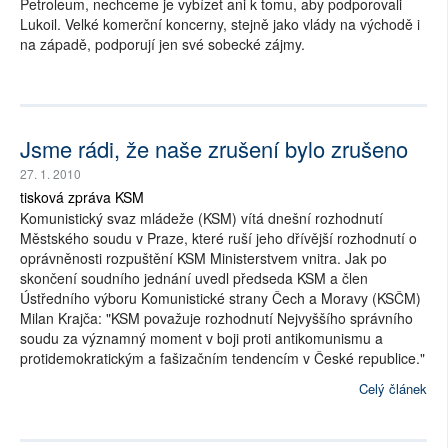
Petroleum, nechceme je vybízet ani k tomu, aby podporovali
Lukoil. Velké komerční koncerny, stejně jako vlády na východě i
na západě, podporují jen své sobecké zájmy.
Jsme rádi, že naše zrušení bylo zrušeno
27. 1. 2010
tisková zpráva KSM
Komunistický svaz mládeže (KSM) vítá dnešní rozhodnutí
Městského soudu v Praze, které ruší jeho dřívější rozhodnutí o
oprávněnosti rozpuštění KSM Ministerstvem vnitra. Jak po
skončení soudního jednání uvedl předseda KSM a člen
Ústředního výboru Komunistické strany Čech a Moravy (KSČM)
Milan Krajča: "KSM považuje rozhodnutí Nejvyššího správního
soudu za významný moment v boji proti antikomunismu a
protidemokratickým a fašizačním tendencím v České republice."
Celý článek