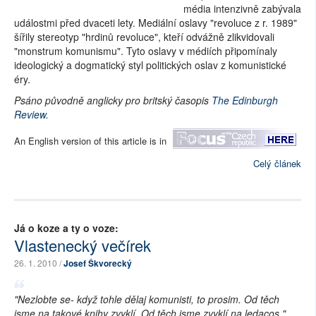
média intenzivně zabývala
událostmi před dvaceti lety. Mediální oslavy "revoluce z r. 1989"
šířily stereotyp "hrdinů revoluce", kteří odvážně zlikvidovali
"monstrum komunismu". Tyto oslavy v médiích připomínaly
ideologický a dogmatický styl politických oslav z komunistické
éry.
Psáno původně anglicky pro britský časopis
The Edinburgh
Review
.
An English version of this article is in
Celý článek
Já o koze a ty o voze:
Vlastenecký večírek
26. 1. 2010 /
Josef Škvorecký
"Nezlobte se- když tohle dělaj komunisti, to prosim. Od těch
jsme na takové knihy zvyklí. Od těch jsme zvyklí na ledacos,"