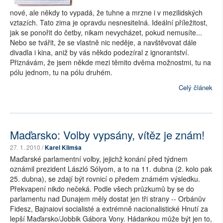
nové, ale někdy to vypadá, že tuhne a mrzne i v mezilidských
vztazích. Tato zima je opravdu nesnesitelná. Ideální příležitost,
jak se ponořit do četby, nikam nevycházet, pokud nemusíte...
Nebo se tvářit, že se vlastně nic neděje, a navštěvovat dále
divadla i kina, aniž by vás někdo podezíral z ignorantství.
Přiznávám, že jsem někde mezi těmito dvěma možnostmi, tu na
pólu jednom, tu na pólu druhém.
Celý článek
Maďarsko: Volby vypsány, vítěz je znám!
27. 1. 2010 /
Karel Klimša
Maďarské parlamentní volby, jejichž konání před týdnem
oznámil prezident László Sólyom, a to na 11. dubna (2. kolo pak
25. dubna), se zdají být rovnicí o předem známém výsledku.
Překvapení nikdo nečeká. Podle všech průzkumů by se do
parlamentu nad Dunajem měly dostat jen tři strany -- Orbánův
Fidesz, Bajnaiovi socialisté a extrémně nacionalistické Hnutí za
lepší Maďarsko/Jobbik Gábora Vony. Hádankou může být jen to,