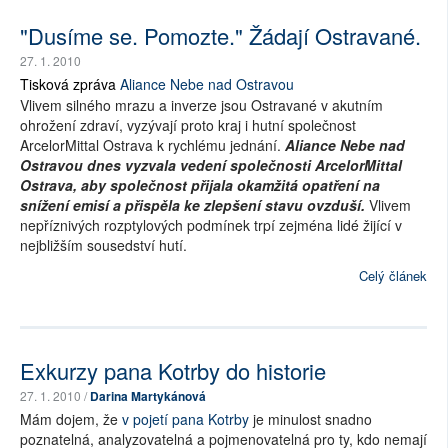
"Dusíme se. Pomozte." Žádají Ostravané.
27. 1. 2010
Tisková zpráva
Aliance Nebe nad Ostravou
Vlivem silného mrazu a inverze jsou Ostravané v akutním
ohrožení zdraví, vyzývají proto kraj i hutní společnost
ArcelorMittal Ostrava k rychlému jednání.
Aliance Nebe nad
Ostravou dnes vyzvala vedení společnosti ArcelorMittal
Ostrava, aby společnost přijala okamžitá opatření na
snížení emisí a přispěla ke zlepšení stavu ovzduší.
Vlivem
nepříznivých rozptylových podmínek trpí zejména lidé žijící v
nejbližším sousedství hutí.
Celý článek
Exkurzy pana Kotrby do historie
27. 1. 2010 /
Darina Martykánová
Mám dojem, že
v pojetí pana Kotrby
je minulost snadno
poznatelná, analyzovatelná a pojmenovatelná pro ty, kdo nemají