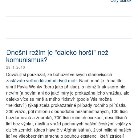
Celý článek
Dnešní režim je "daleko horší" než
komunismus?
28. 1. 2010
Dovoluji si poukázat, že bohužel ve svých stanoviscích
zastáváte velice důsledně dvojí metr
. Např. mně je třeba líto
smrti Pavla Wonky (beru jako příklad), o němž jinak skoro nic
nevím (a nevím ani do jaké míry je prokázána jeho vražda), ale
daleko více se mně a mého "lidství" (podle Vás možná
"nelidství") týkají zcela prokazatelné případy ročního přírůstku
200 vražd, půl millionu dlouhodobě nezaměstnaných, 100 tisíc
bezdomovců a žebráků, 700 tisíc ročních exekucí, desetitisíců
lidí bez výplat, násilí a vražd páchaných našimi českými vojáky v
cizích zemích (dnes hlavně v Afghánistánu), život milionů našich
lidí ve všeobecném strachu o pouhou existenci, kteří ztrácejí