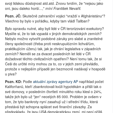
svoji lidskou důstojnost atd.atd. Znovu tvrdím, že "nejsou jako
oni, jsou daleko horší...,"
míní František Nevařil.
Pozn. JČ:
Skutečně zahraniční vojáci "vraždí v Afghánistánu"?
Všechno by bylo v pořádku, kdyby tam vládl Taliban?
Bylo opravdu nutné, aby byli lidé v ČR terorizováni exekutory?
Myslíte si, že to tak vypadá v jiných demokratických zemích?
Nebylo možno vytvořit podobné záruky pro slabé a zranitelné
členy společnosti (třeba proti neskrupulózním lichvářům,
praktikujícím úžeru) tak, jak je chrání legislativa v západních
zemích? Neměli se za dvacet posledních let lidé v ČR
dožadovat těchto civilizačních opatření? Není tomu tak, že si
Češi do určité míry mohou za to, co v jejich zemi převládlo,
protože v nejlepším případě jen bezmocně nadávají v hospodě
u piva?
Pozn. KD:
Podle
aktuální zprávy agentury AP
například počet
Kaliforňanů, kteří zbankrotovali kvůli hypotékám a přišli tak o
své domovy, v posledním čtvrtletí minulého roku klesl o 24%,
takže jich bylo už "jen" necelých 85 000. Problém je ovšem v
tom, že tyto bankroty nyní zasahují už i střední třídu, která
přestává být schopna splácet své finanční závazky. Za
předpokladu, že jsou USA demokratickou zemí, mi není příliš