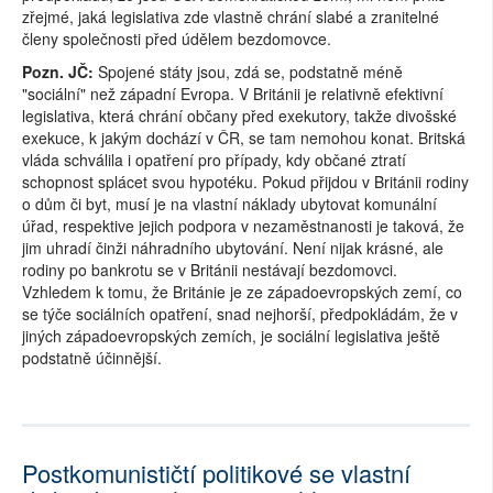
zřejmé, jaká legislativa zde vlastně chrání slabé a zranitelné
členy společnosti před údělem bezdomovce.
Pozn. JČ:
Spojené státy jsou, zdá se, podstatně méně
"sociální" než západní Evropa. V Británii je relativně efektivní
legislativa, která chrání občany před exekutory, takže divošské
exekuce, k jakým dochází v ČR, se tam nemohou konat. Britská
vláda schválila i opatření pro případy, kdy občané ztratí
schopnost splácet svou hypotéku. Pokud přijdou v Británii rodiny
o dům či byt, musí je na vlastní náklady ubytovat komunální
úřad, respektive jejich podpora v nezaměstnanosti je taková, že
jim uhradí činži náhradního ubytování. Není nijak krásné, ale
rodiny po bankrotu se v Británii nestávají bezdomovci.
Vzhledem k tomu, že Británie je ze západoevropských zemí, co
se týče sociálních opatření, snad nejhorší, předpokládám, že v
jiných západoevropských zemích, je sociální legislativa ještě
podstatně účinnější.
Postkomunističtí politikové se vlastní