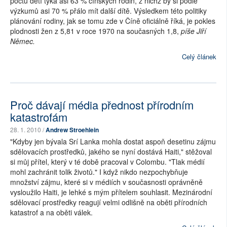
počtu dětí týká asi 63 % čínských rodin, z nichž by si podle
výzkumů asi 70 % přálo mít další dítě. Výsledkem této politiky
plánování rodiny, jak se tomu zde v Číně oficiálně říká, je pokles
plodnosti žen z 5,81 v roce 1970 na současných 1,8,
píše Jiří
Němec.
Celý článek
Proč dávají média přednost přírodním
katastrofám
28. 1. 2010 /
Andrew Stroehlein
"Kdyby jen bývala Srí Lanka mohla dostat aspoň desetinu zájmu
sdělovacích prostředků, jakého se nyní dostává Haiti," stěžoval
si můj přítel, který v té době pracoval v Colombu. "Tlak médií
mohl zachránit tolik životů." I když nikdo nezpochybňuje
množství zájmu, které si v médiích v současnosti oprávněně
vysloužilo Haiti, je lehké s mým přítelem souhlasit. Mezinárodní
sdělovací prostředky reagují velmi odlišně na oběti přírodních
katastrof a na oběti válek.