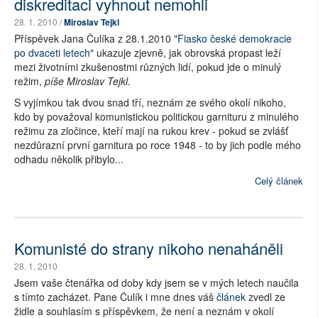
diskreditaci vyhnout nemohli
28. 1. 2010 /
Miroslav Tejkl
Příspěvek Jana Čulíka z 28.1.2010
"Fiasko české demokracie
po dvaceti letech"
ukazuje zjevně, jak obrovská propast leží
mezi životními zkušenostmi různých lidí, pokud jde o minulý
režim,
píše Miroslav Tejkl.
S vyjímkou tak dvou snad tří, neznám ze svého okolí nikoho,
kdo by považoval komunistickou politickou garnituru z minulého
režimu za zločince, kteří mají na rukou krev - pokud se zvlášť
nezdůrazní první garnitura po roce 1948 - to by jich podle mého
odhadu několik přibylo...
Celý článek
Komunisté do strany nikoho nenaháněli
28. 1. 2010
Jsem vaše čtenářka od doby kdy jsem se v mých letech naučila
s tímto zacházet. Pane Čulík i mne dnes váš
článek
zvedl ze
židle a souhlasím s příspěvkem, že není a neznám v okolí