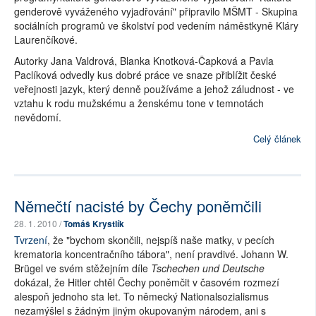
genderově vyváženého vyjadřování" připravilo MŠMT - Skupina
sociálních programů ve školství pod vedením náměstkyně Kláry
Laurenčíkové.
Autorky Jana Valdrová, Blanka Knotková-Čapková a Pavla
Paclíková odvedly kus dobré práce ve snaze přiblížit české
veřejnosti jazyk, který denně používáme a jehož záludnost - ve
vztahu k rodu mužskému a ženskému tone v temnotách
nevědomí.
Celý článek
Němečtí nacisté by Čechy poněmčili
28. 1. 2010 /
Tomáš Krystlík
Tvrzení
, že "bychom skončili, nejspíš naše matky, v pecích
krematoria koncentračního tábora", není pravdivé. Johann W.
Brügel ve svém stěžejním díle
Tschechen und Deutsche
dokázal, že Hitler chtěl Čechy poněmčit v časovém rozmezí
alespoň jednoho sta let. To německý Nationalsozialismus
nezamýšlel s žádným jiným okupovaným národem, ani s