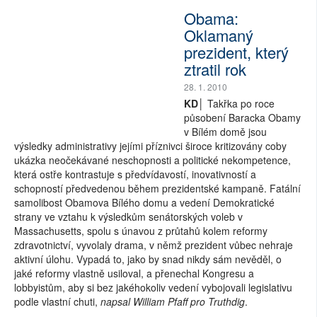
Obama:
Oklamaný
prezident, který
ztratil rok
28. 1. 2010
KD│
Takřka po roce
působení Baracka Obamy
v Bílém domě jsou
výsledky administrativy jejími příznivci široce kritizovány coby
ukázka neočekávané neschopnosti a politické nekompetence,
která ostře kontrastuje s předvídavostí, inovativností a
schopností předvedenou během prezidentské kampaně. Fatální
samolibost Obamova Bílého domu a vedení Demokratické
strany ve vztahu k výsledkům senátorských voleb v
Massachusetts, spolu s únavou z průtahů kolem reformy
zdravotnictví, vyvolaly drama, v němž prezident vůbec nehraje
aktivní úlohu. Vypadá to, jako by snad nikdy sám nevěděl, o
jaké reformy vlastně usiloval, a přenechal Kongresu a
lobbyistům, aby si bez jakéhokoliv vedení vybojovali legislativu
podle vlastní chuti,
napsal William Pfaff pro Truthdig
.