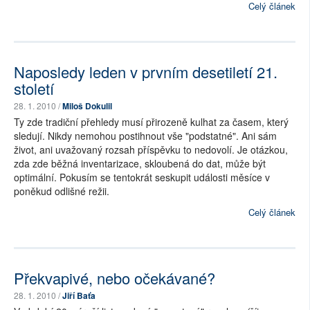
Celý článek
Naposledy leden v prvním desetiletí 21.
století
28. 1. 2010 /
Miloš Dokulil
Ty zde tradiční přehledy musí přirozeně kulhat za časem, který
sledují. Nikdy nemohou postihnout vše "podstatné". Ani sám
život, ani uvažovaný rozsah příspěvku to nedovolí. Je otázkou,
zda zde běžná inventarizace, skloubená do dat, může být
optimální. Pokusím se tentokrát seskupit události měsíce v
poněkud odlišné režii.
Celý článek
Překvapivé, nebo očekávané?
28. 1. 2010 /
Jiří Baťa