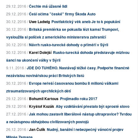
29.12. 2016 /
Čechie má úžasné lidi
29.12. 2016 /
Češi očima "české" firmy Škoda Auto
30.12. 2016 /
Uwe Ladwig
Postfaktický věk aneb Je to k popukání
30.12. 2016 /
Britská premiérka se pokusila lézt kamsi Trumpovi,
vysloužila si políček z amerického ministerstva zahraničí
30.12. 2016 /
Návrh rusko-turecké dohody o příměří v Sýrii
30.12. 2016 /
Karel Dolejší
Rusko-turecká dohoda představuje mizivou
šanci na ukončení války v Sýrii
9.11. 2016 /
JDE DO TUHÉHO. Nastávají těžké časy. Podpořte finančně
nezávislou novinářskou práci Britských listů
30.12. 2016 /
Evropa neřeší časovanou bombu 8 milionů válkami
ztraumatizovaných uprchlických dětí
29.12. 2016 /
Bohumil Kartous
Projímadlo roku 2017
29.12. 2016 /
Kryštof Kozák
Aby vzdělávání přestalo být sprosté slovo
27.12. 2016 /
Jak mohou zastavit liberálové nástup ultrapravice? Tvrdou
a neústupnou obhajobou civilizovaných postojů
26.12. 2016 /
Jan Čulík
Nudný, banální i nebezpečný vánoční projev
Miloše Zemana