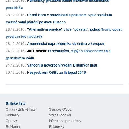
28.12. 2016 /
Rumunský prezident odmítl jmenovat muslimskou
premiérku
28.12. 2016 /
Černá Hora v souvislosti s pokusem o puč vyhlásila
mezinárodní pátrání po dvou Rusech
28.12. 2016 /
"Alternativní pravice" chce "povstat", pokud Trump opustí
program bílé nadvlády
28.12. 2016 /
Argentinská exprezidentka obviněna z korupce
24.12. 2016 /
Jiří Drašnar
O revolucích, tajných společnostech a
genetickém kódu
24.12. 2016 /
Vánoční a novoroční vydání Britských listů
30.12. 2016 /
Hospodaření OSBL za listopad 2016
Britské listy
O nás - Britské listy
Stanovy OSBL
Kontakty
Vzkaz redakci
Opravy
Informace pro autory
Reklama
Příspěvky