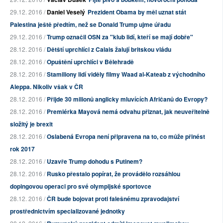
29.12. 2016 /
Daniel Veselý
Prezident Obama by měl uznat stát
Palestina ještě předtím, než se Donald Trump ujme úřadu
29.12. 2016 /
Trump označil OSN za "klub lidí, kteří se mají dobře"
28.12. 2016 /
Dětští uprchlíci z Calais žalují britskou vládu
28.12. 2016 /
Opuštění uprchlíci v Bělehradě
28.12. 2016 /
Stamiliony lidí viděly filmy Waad al-Kateab z východního
Aleppa. Nikoliv však v ČR
28.12. 2016 /
Přijde 30 milionů anglicky mluvících Afričanů do Evropy?
28.12. 2016 /
Premiérka Mayová nemá odvahu přiznat, jak neuveřitelně
složitý je brexit
28.12. 2016 /
Oslabená Evropa není připravena na to, co může přinést
rok 2017
28.12. 2016 /
Uzavře Trump dohodu s Putinem?
28.12. 2016 /
Rusko přestalo popírat, že provádělo rozsáhlou
dopingovou operaci pro své olympijské sportovce
28.12. 2016 /
ČR bude bojovat proti falešnému zpravodajství
prostřednictvím specializované jednotky