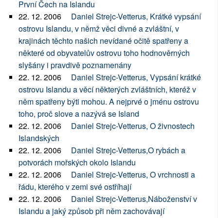
První Čech na Islandu
22. 12. 2006
Daniel Strejc-Vetterus, Krátké vypsání
ostrovu Islandu, v němž věci divné a zvláštní, v
krajinách těchto našich nevídané očitě spatřeny a
některé od obyvatelův ostrovu toho hodnověrných
slyšány i pravdivě poznamenány
22. 12. 2006
Daniel Strejc-Vetterus, Vypsání krátké
ostrovu Islandu a věcí některých zvláštních, kteréž v
něm spatřeny býti mohou. A nejprvé o jménu ostrovu
toho, proč slove a nazývá se Island
22. 12. 2006
Daniel Strejc-Vetterus, O živnostech
Islandských
22. 12. 2006
Daniel Strejc-Vetterus,O rybách a
potvorách mořských okolo Islandu
22. 12. 2006
Daniel Strejc-Vetterus, O vrchnosti a
řádu, kterého v zemi své ostříhají
22. 12. 2006
Daniel Strejc-Vetterus,Náboženství v
Islandu a jaký způsob při něm zachovávají