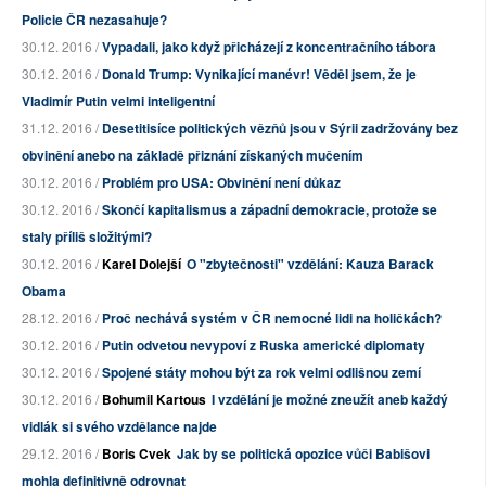
Policie ČR nezasahuje?
30.12. 2016 /
Vypadali, jako když přicházejí z koncentračního tábora
30.12. 2016 /
Donald Trump: Vynikající manévr! Věděl jsem, že je
Vladimír Putin velmi inteligentní
31.12. 2016 /
Desetitisíce politických vězňů jsou v Sýrii zadržovány bez
obvinění anebo na základě přiznání získaných mučením
30.12. 2016 /
Problém pro USA: Obvinění není důkaz
30.12. 2016 /
Skončí kapitalismus a západní demokracie, protože se
staly příliš složitými?
30.12. 2016 /
Karel Dolejší
O "zbytečnosti" vzdělání: Kauza Barack
Obama
28.12. 2016 /
Proč nechává systém v ČR nemocné lidi na holičkách?
30.12. 2016 /
Putin odvetou nevypoví z Ruska americké diplomaty
30.12. 2016 /
Spojené státy mohou být za rok velmi odlišnou zemí
30.12. 2016 /
Bohumil Kartous
I vzdělání je možné zneužít aneb každý
vidlák si svého vzdělance najde
29.12. 2016 /
Boris Cvek
Jak by se politická opozice vůči Babišovi
mohla definitivně odrovnat