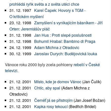
prohlédá ryňk světa a z světa utéci chce
31. 12. 1997
Karel Čapek: Hovory s TGM -
O kritickém myšlení
23. 12. 1998
Zamyšlení s vynikajícím básníkem - Jiří
Orten: Jeremiášův pláč
31. 12. 1998
Jan Hus : Proti slepé poslušnosti
31. 12. 1998
Bohumil Hrabal: Bambino di Praga
24. 12. 1999
Adam Michna z Otradovic
30. 12. 1999
Jaroslav Durych: Budějovická louka
Vánoce roku 2000 byly zcela pohlceny
rebelií v České
televizi
.
21. 12. 2001
Místo, kde je domov Vánoc
(Jan Čulík)
21. 12. 2001
Chtíc, aby spal
(Adam Michna z
Otradovic)
21. 12. 2001
Černěť já se přistrojím
(Jan Josef Božan)
21. 12. 2001
Kapka rosy tekoucí
(Bedřich Bridel)