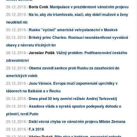
26.12. 2016 /
Boris Cvek
Manipulace v prezidentově vánočním projevu
26.12. 2016 /
Na to, aby zlo triumfovalo, stačí, aby dobří mužové a ženy
neudělali nic
30.12. 2016 /
Rusko "vyčistí" americké velvyslanectví v Moskvě
22.12. 2016 /
Britský princ Charles: Rostoucí nesnášenlivost vyvolává
obavy z návratu třicátých let
28.12. 2016 /
Jaroslav Polák
Vážný problém: Podfinancování českého
zdravotnictví
29.12. 2016 /
Obama zavedl sankce proti Rusku za zasahování do
amerických voleb
23.12. 2016 /
Jsou Vánoce. Evropa mučí zapomenuté uprchlíky v
táborech na Balkáně a v Řecku
29.12. 2016 /
Dnes před 30 lety zemřel režisér Andrej Tarkovskij
29.12. 2016 /
Asadova vláda a syrská opozice podepsaly dohodu o
příměří, tvrdí Putin
29.12. 2016 /
Další věcná chyba ve vánočním projevu Miloše Zemana
29.12. 2016 /
F..k 2016
29.12. 2016 /
Václav Dušek
Pijte pivo s bobkem, novoroční pohoda