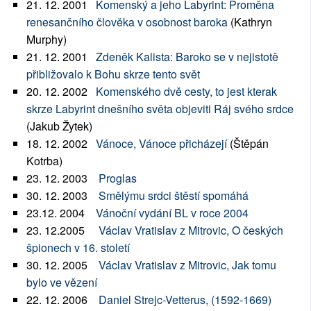
21. 12. 2001
Komenský a jeho Labyrint: Proměna
renesančního člověka v osobnost baroka
(Kathryn
Murphy)
21. 12. 2001
Zdeněk Kalista: Baroko se v nejistotě
přibližovalo k Bohu skrze tento svět
20. 12. 2002
Komenského dvě cesty, to jest kterak
skrze Labyrint dnešního světa objeviti Ráj svého srdce
(Jakub Žytek)
18. 12. 2002
Vánoce, Vánoce přicházejí
(Štěpán
Kotrba)
23. 12. 2003
Proglas
30. 12. 2003
Smělýmu srdci štěstí spomáhá
23.12. 2004
Vánoční vydání BL v roce 2004
23. 12.2005
Václav Vratislav z Mitrovic, O českých
špionech v 16. století
30. 12. 2005
Václav Vratislav z Mitrovic, Jak tomu
bylo ve vězení
22. 12. 2006
Daniel Strejc-Vetterus, (1592-1669)