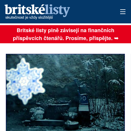
Britské listy plně závisejí na finančních
AKTUÁLNÍ VYDÁNÍ
příspěvcích čtenářů. Prosíme, přispějte. ➥
ARCHIV
TÉMATA
AUTOŘI
PŘÍSPĚVKY NA PROVOZ
SOCIÁLNÍ SÍTĚ
PLNÁ VERZE STRÁNEK