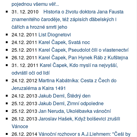
pojednou všemu věř...
31. 12. 2010
Historia o životu doktora Jana Fausta
znamenitého čaroděje, též zápisích ďábelských i
čářích a hrozné smrti jeho
24.12. 2011
List Diognetovi
24.12. 2011
Karel Čapek, Svatá noc
25.12. 2011
Karel Čapek, Pseudolot čili o vlastenectví
26.12. 2011
Karel Čapek, Pan Hynek Ráb z Kufštejna
31. 12. 2011
Karel Čapek, Kdo myslí na nejvyšší,
odvrátil oči od lidí
24.12. 2012
Martina Kabátníka: Cesta z Čech do
Jeruzaléma a Kaira 1491
24.12. 2013
Jakub Deml, Štědrý den
25.12. 2013
Jakub Deml, Zimní odpoledne
25.12. 2013
Jan Neruda, Ukolébavka vánoční
26.12. 2013
Jaroslav Hašek, Když bolševici zrušili
Vánoce
26.12. 2014
Vánoční rozhovor s A.J.Liehmem: "Češi by