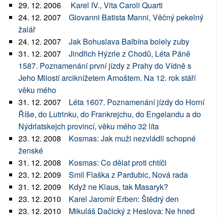
29. 12. 2006
Karel IV., Vita Caroli Quarti
24. 12. 2007
Giovanni Batista Manni, Věčný pekelný
žalář
24. 12. 2007
Jak Bohuslava Balbína bolely zuby
31. 12. 2007
Jindřich Hýzrle z Chodů, Léta Páně
1587. Poznamenání první jízdy z Prahy do Vídně s
Jeho Milostí arciknížetem Arnoštem. Na 12. rok stáří
věku mého
31. 12. 2007
Léta 1607. Poznamenání jízdy do Horní
Říše, do Lutrinku, do Frankrejchu, do Engelandu a do
Nýdrlatskejch provincí, věku mého 32 líta
23. 12. 2008
Kosmas: Jak muži nezvládli schopné
ženské
31. 12. 2008
Kosmas: Co dělat proti chtíči
23. 12. 2009
Smil Flaška z Pardubic, Nová rada
31. 12. 2009
Když ne Klaus, tak Masaryk?
23. 12. 2010
Karel Jaromír Erben: Štědrý den
23. 12. 2010
Mikuláš Dačický z Heslova: Ne hned