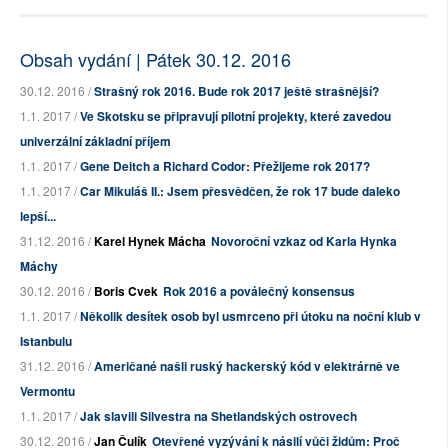
Obsah vydání | Pátek 30.12. 2016
30.12. 2016 /
Strašný rok 2016. Bude rok 2017 ještě strašnější?
1.1. 2017 /
Ve Skotsku se připravují pilotní projekty, které zavedou
univerzální základní příjem
1.1. 2017 /
Gene Deitch a Richard Codor: Přežijeme rok 2017?
1.1. 2017 /
Car Mikuláš II.: Jsem přesvědčen, že rok 17 bude daleko
lepší...
31.12. 2016 /
Karel Hynek Mácha
Novoroční vzkaz od Karla Hynka
Máchy
30.12. 2016 /
Boris Cvek
Rok 2016 a poválečný konsensus
1.1. 2017 /
Několik desítek osob byl usmrceno při útoku na noční klub v
Istanbulu
31.12. 2016 /
Američané našli ruský hackerský kód v elektrárně ve
Vermontu
1.1. 2017 /
Jak slavili Silvestra na Shetlandských ostrovech
30.12. 2016 /
Jan Čulík
Otevřené vyzývání k násilí vůči židům: Proč