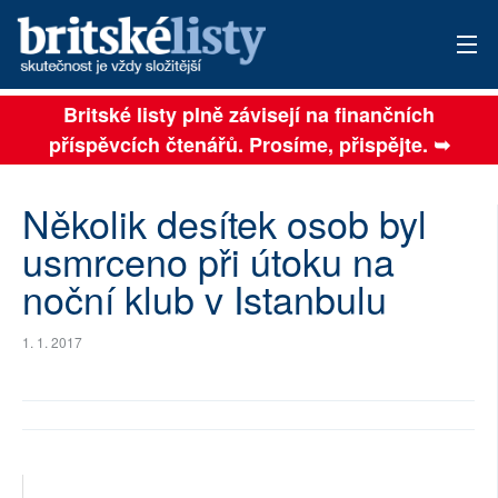
Britské listy plně závisejí na finančních
AKTUÁLNÍ VYDÁNÍ
příspěvcích čtenářů. Prosíme, přispějte. ➥
ARCHIV
Několik desítek osob byl
TÉMATA
usmrceno při útoku na
AUTOŘI
noční klub v Istanbulu
PŘÍSPĚVKY NA PROVOZ
1. 1. 2017
SOCIÁLNÍ SÍTĚ
PLNÁ VERZE STRÁNEK