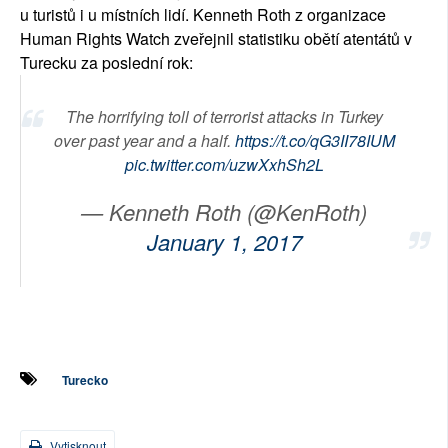
u turistů i u místních lidí. Kenneth Roth z organizace
Human Rights Watch zveřejnil statistiku obětí atentátů v
Turecku za poslední rok:
The horrifying toll of terrorist attacks in Turkey
over past year and a half.
https://t.co/qG3II78IUM
pic.twitter.com/uzwXxhSh2L
— Kenneth Roth (@KenRoth)
January 1, 2017
Turecko
Vytisknout