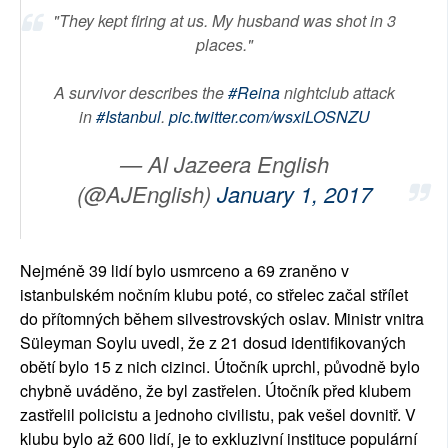
"They kept firing at us. My husband was shot in 3
places."
A survivor describes the
#Reina
nightclub attack
in
#Istanbul
.
pic.twitter.com/wsxiLOSNZU
— Al Jazeera English
(@AJEnglish)
January 1, 2017
Nejméně 39 lidí bylo usmrceno a 69 zraněno v
istanbulském nočním klubu poté, co střelec začal střílet
do přítomných během silvestrovských oslav. Ministr vnitra
Süleyman Soylu uvedl, že z 21 dosud identifikovaných
obětí bylo 15 z nich cizinci. Útočník uprchl, původně bylo
chybně uváděno, že byl zastřelen. Útočník před klubem
zastřelil policistu a jednoho civilistu, pak vešel dovnitř. V
klubu bylo až 600 lidí, je to exkluzivní instituce populární