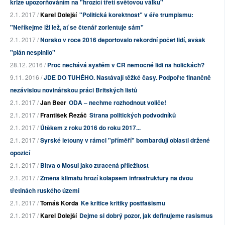
krize upozorňováním na "hrozící třetí světovou válku"
2.1. 2017 /
Karel Dolejší
"Politická korektnost" v éře trumpismu:
"Neříkejme lži lež, ať se čtenář zorientuje sám"
2.1. 2017 /
Norsko v roce 2016 deportovalo rekordní počet lidí, avšak
"plán nesplnilo"
28.12. 2016 /
Proč nechává systém v ČR nemocné lidi na holičkách?
9.11. 2016 /
JDE DO TUHÉHO. Nastávají těžké časy. Podpořte finančně
nezávislou novinářskou práci Britských listů
2.1. 2017 /
Jan Beer
ODA – nechme rozhodnout voliče!
2.1. 2017 /
František Řezáč
Strana politických podvodníků
2.1. 2017 /
Útěkem z roku 2016 do roku 2017...
2.1. 2017 /
Syrské letouny v rámci "příměří" bombardují oblasti držené
opozicí
2.1. 2017 /
Bitva o Mosul jako ztracená příležitost
2.1. 2017 /
Změna klimatu hrozí kolapsem infrastruktury na dvou
třetinách ruského území
2.1. 2017 /
Tomáš Korda
Ke kritice kritiky postfašismu
2.1. 2017 /
Karel Dolejší
Dejme si dobrý pozor, jak definujeme rasismus