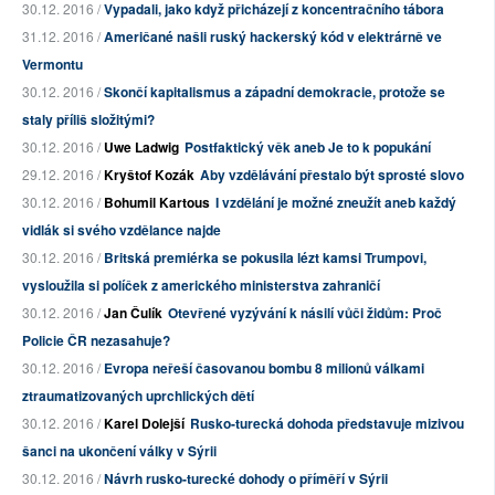
30.12. 2016 /
Vypadali, jako když přicházejí z koncentračního tábora
31.12. 2016 /
Američané našli ruský hackerský kód v elektrárně ve
Vermontu
30.12. 2016 /
Skončí kapitalismus a západní demokracie, protože se
staly příliš složitými?
30.12. 2016 /
Uwe Ladwig
Postfaktický věk aneb Je to k popukání
29.12. 2016 /
Kryštof Kozák
Aby vzdělávání přestalo být sprosté slovo
30.12. 2016 /
Bohumil Kartous
I vzdělání je možné zneužít aneb každý
vidlák si svého vzdělance najde
30.12. 2016 /
Britská premiérka se pokusila lézt kamsi Trumpovi,
vysloužila si políček z amerického ministerstva zahraničí
30.12. 2016 /
Jan Čulík
Otevřené vyzývání k násilí vůči židům: Proč
Policie ČR nezasahuje?
30.12. 2016 /
Evropa neřeší časovanou bombu 8 milionů válkami
ztraumatizovaných uprchlických dětí
30.12. 2016 /
Karel Dolejší
Rusko-turecká dohoda představuje mizivou
šanci na ukončení války v Sýrii
30.12. 2016 /
Návrh rusko-turecké dohody o příměří v Sýrii