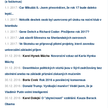
(a fašismus)
1.1. 2017 /
Car Mikuláš II.: Jsem přesvědčen, že rok 17 bude daleko
lepší...
1.1. 2017 /
Několik desítek osob byl usmrceno při útoku na noční klub v
Istanbulu
1.1. 2017 /
Gene Deitch a Richard Codor: Přežijeme rok 2017?
1.1. 2017 /
Jak slavili Silvestra na Shetlandských ostrovech
1.1. 2017 /
Ve Skotsku se připravují pilotní projekty, které zavedou
univerzální základní příjem
31.12. 2016 /
Karel Hynek Mácha
Novoroční vzkaz od Karla Hynka
Máchy
31.12. 2016 /
Desetitisíce politických vězňů jsou v Sýrii zadržovány bez
obvinění anebo na základě přiznání získaných mučením
30.12. 2016 /
Boris Cvek
Rok 2016 a poválečný konsensus
30.12. 2016 /
Donald Trump: Vynikající manévr! Věděl jsem, že je
Vladimír Putin velmi inteligentní
30.12. 2016 /
Karel Dolejší
O "zbytečnosti" vzdělání: Kauza Barack
Obama