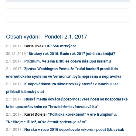
Obsah vydání | Pondělí 2.1. 2017
2.1. 2017 /
Boris Cvek
ČR: 556 mrtvých!
30.12. 2016 /
Strašný rok 2016. Bude rok 2017 ještě strašnější?
2.1. 2017 /
Průzkum: Většina Britů se obává nástupu fašismu
2.1. 2017 /
Zpráva Washington Postu, že "ruští hackeři pronikli do
energetického systému ve Vermontu", byla nepřesná a nepravdivá
2.1. 2017 /
K odpovědnosti za silvestrovský atentát v Istanbulu se
přihlásil Islámský stát
2.1. 2017 /
Ruská média odvádějí pozornost veřejnosti od hospodářské
krize upozorňováním na "hrozící třetí světovou válku"
2.1. 2017 /
Karel Dolejší
"Politická korektnost" v éře trumpismu:
"Neříkejme lži lež, ať se čtenář zorientuje sám"
2.1. 2017 /
Norsko v roce 2016 deportovalo rekordní počet lidí, avšak