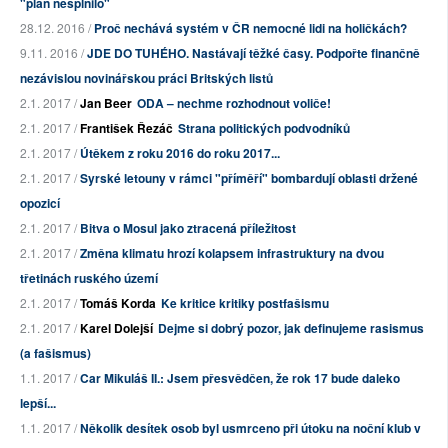
"plán nesplnilo"
28.12. 2016 /
Proč nechává systém v ČR nemocné lidi na holičkách?
9.11. 2016 /
JDE DO TUHÉHO. Nastávají těžké časy. Podpořte finančně
nezávislou novinářskou práci Britských listů
2.1. 2017 /
Jan Beer
ODA – nechme rozhodnout voliče!
2.1. 2017 /
František Řezáč
Strana politických podvodníků
2.1. 2017 /
Útěkem z roku 2016 do roku 2017...
2.1. 2017 /
Syrské letouny v rámci "příměří" bombardují oblasti držené
opozicí
2.1. 2017 /
Bitva o Mosul jako ztracená příležitost
2.1. 2017 /
Změna klimatu hrozí kolapsem infrastruktury na dvou
třetinách ruského území
2.1. 2017 /
Tomáš Korda
Ke kritice kritiky postfašismu
2.1. 2017 /
Karel Dolejší
Dejme si dobrý pozor, jak definujeme rasismus
(a fašismus)
1.1. 2017 /
Car Mikuláš II.: Jsem přesvědčen, že rok 17 bude daleko
lepší...
1.1. 2017 /
Několik desítek osob byl usmrceno při útoku na noční klub v