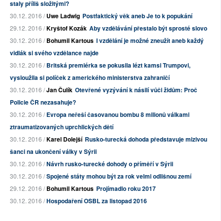
staly příliš složitými?
30.12. 2016 /
Uwe Ladwig
Postfaktický věk aneb Je to k popukání
29.12. 2016 /
Kryštof Kozák
Aby vzdělávání přestalo být sprosté slovo
30.12. 2016 /
Bohumil Kartous
I vzdělání je možné zneužít aneb každý
vidlák si svého vzdělance najde
30.12. 2016 /
Britská premiérka se pokusila lézt kamsi Trumpovi,
vysloužila si políček z amerického ministerstva zahraničí
30.12. 2016 /
Jan Čulík
Otevřené vyzývání k násilí vůči židům: Proč
Policie ČR nezasahuje?
30.12. 2016 /
Evropa neřeší časovanou bombu 8 milionů válkami
ztraumatizovaných uprchlických dětí
30.12. 2016 /
Karel Dolejší
Rusko-turecká dohoda představuje mizivou
šanci na ukončení války v Sýrii
30.12. 2016 /
Návrh rusko-turecké dohody o příměří v Sýrii
30.12. 2016 /
Spojené státy mohou být za rok velmi odlišnou zemí
29.12. 2016 /
Bohumil Kartous
Projímadlo roku 2017
30.12. 2016 /
Hospodaření OSBL za listopad 2016