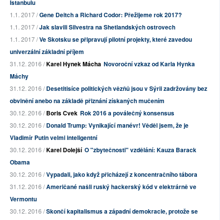
Istanbulu
1.1. 2017 /
Gene Deitch a Richard Codor: Přežijeme rok 2017?
1.1. 2017 /
Jak slavili Silvestra na Shetlandských ostrovech
1.1. 2017 /
Ve Skotsku se připravují pilotní projekty, které zavedou
univerzální základní příjem
31.12. 2016 /
Karel Hynek Mácha
Novoroční vzkaz od Karla Hynka
Máchy
31.12. 2016 /
Desetitisíce politických vězňů jsou v Sýrii zadržovány bez
obvinění anebo na základě přiznání získaných mučením
30.12. 2016 /
Boris Cvek
Rok 2016 a poválečný konsensus
30.12. 2016 /
Donald Trump: Vynikající manévr! Věděl jsem, že je
Vladimír Putin velmi inteligentní
30.12. 2016 /
Karel Dolejší
O "zbytečnosti" vzdělání: Kauza Barack
Obama
30.12. 2016 /
Vypadali, jako když přicházejí z koncentračního tábora
31.12. 2016 /
Američané našli ruský hackerský kód v elektrárně ve
Vermontu
30.12. 2016 /
Skončí kapitalismus a západní demokracie, protože se