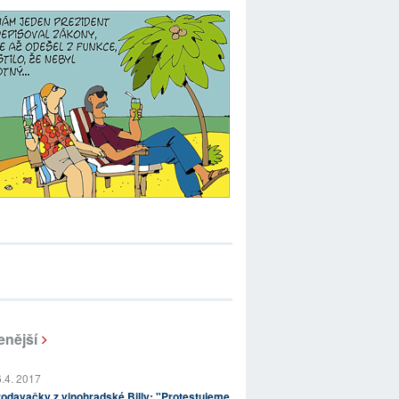
enější
.4. 2017
odavačky z vinohradské Billy: "Protestujeme,