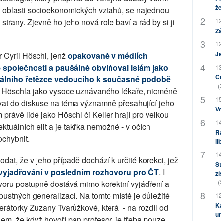
že
 oblasti socioekonomických vztahů, se najednou
 strany. Zjevně ho jeho nová role baví a rád by si ji
12
Zá
12
J
 Cyril Höschl, jenž
opakovaně v médiích
e společnosti a paušálně obviňoval islám jako
13
Če
auzálního řetězce vedoucího k současné podobě
(
a Höschla jako vysoce uznávaného lékaře, nicméně
15
at do diskuse na téma významně přesahující jeho
Ve
m právě lidé jako Höschl či Keller hrají pro velkou
14
lektuálních elit a je takřka nemožné - v očích
Ra
pochybnit.
li
14
dat, že v jeho případě dochází k určité korekci, jež
St
 vyjadřování v posledním rozhovoru pro ČT
. I
zí
(
voru postupně dostává mimo korektní vyjádření a
pustných generalizací. Na tomto místě je důležité
12
Ka
rátorky Zuzany Tvarůžkové, která - na rozdíl od
u
em, že když hovoří pan profesor, je třeba pouze