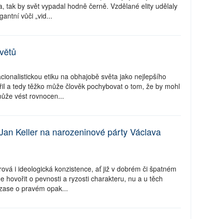
 tak by svět vypadal hodně černě. Vzdělané elity udělaly
antní vůči „vid...
větů
acionalistickou etiku na obhajobě světa jako nejlepšího
il a tedy těžko může člověk pochybovat o tom, že by mohl
může vést rovnocen...
Jan Keller na narozeninové párty Václava
ová i ideologická konzistence, ať již v dobrém či špatném
 hovořit o pevnosti a ryzosti charakteru, nu a u těch
 zase o pravém opak...