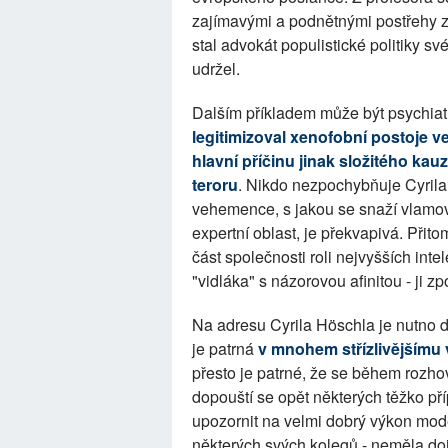
zajímavými a podnětnými postřehy z
stal advokát populistické politiky své
udržel.
Dalším příkladem může být psychiatr
legitimizoval xenofobní postoje v
hlavní příčinu jinak složitého k
teroru
. Nikdo nezpochybňuje Cyril
vehemence, s jakou se snaží vlamov
expertní oblast, je překvapivá. Přito
část společnosti roli nejvyšších inte
"vidláka" s názorovou afinitou - ji z
Na adresu Cyrila Höschla je nutno do
je patrná
v mnohem střízlivějšímu
přesto je patrné, že se během rozho
dopouští se opět některých těžko pří
upozornit na velmi dobrý výkon mode
některých svých kolegů - neměla doj