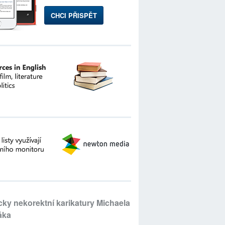
CHCI PŘISPĚT
icky nekorektní karikatury Michaela
áka