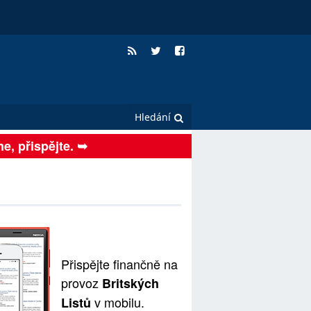
me, přispějte. ➥
Přispějte finančně na
provoz
Britských
v mobilu.
Listů