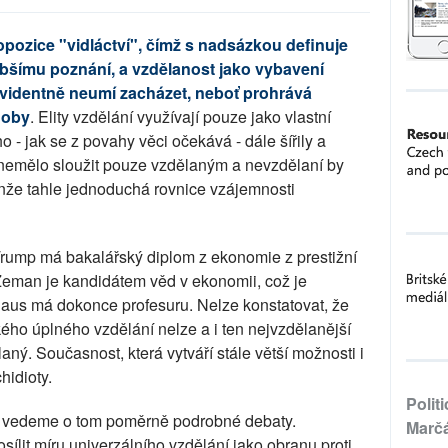
pozice "vidláctví", čímž s nadsázkou definuje
ubšímu poznání, a vzdělanost jako vybavení
 evidentně neumí zacházet, neboť prohrává
doby
. Elity vzdělání využívají pouze jako vlastní
ho - jak se z povahy věci očekává - dále šířily a
y nemělo sloužit pouze vzdělaným a nevzdělaní by
Jenže tahle jednoduchá rovnice vzájemnosti
 Trump má bakalářský diplom z ekonomie z prestižní
Zeman je kandidátem věd v ekonomii, což je
laus má dokonce profesuru. Nelze konstatovat, že
ého úplného vzdělání nelze a i ten nejvzdělanější
ný. Současnost, která vytváří stále větší možnosti i
hidioty.
Polit
í, vedeme o tom poměrně podrobné debaty.
Marč
ílit míru univerzálního vzdělání jako obranu proti