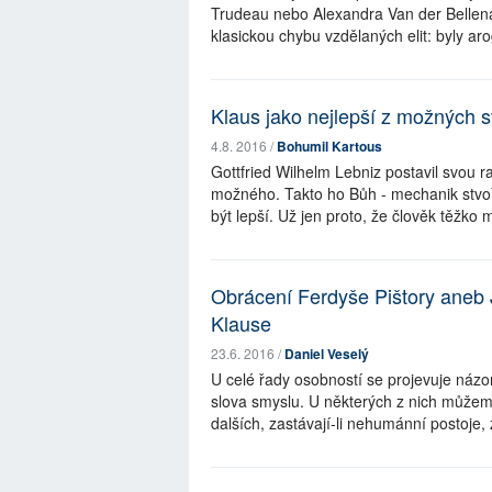
Trudeau nebo Alexandra Van der Bellena,
klasickou chybu vzdělaných elit: byly arog
Klaus jako nejlepší z možných s
4.8. 2016 /
Bohumil Kartous
Gottfried Wilhelm Lebniz postavil svou r
možného. Takto ho Bůh - mechanik stvoř
být lepší. Už jen proto, že člověk těžko 
Obrácení Ferdyše Pištory aneb 
Klause
23.6. 2016 /
Daniel Veselý
U celé řady osobností se projevuje názor
slova smyslu. U některých z nich můžeme
dalších, zastávají-li nehumánní postoje,