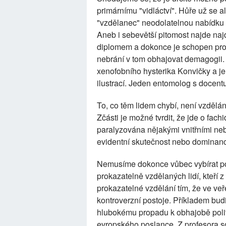
primárnímu "vidláctví". Hůře už se a
"vzdělanec" neodolatelnou nabídku
Aneb i sebevětší pitomost najde na
diplomem a dokonce je schopen prok
nebrání v tom obhajovat demagogii.
xenofobního hysterika Konvičky a 
ilustrací. Jeden entomolog s docent
To, co těm lidem chybí, není vzdělá
Zčásti je možné tvrdit, že jde o fachi
paralyzována nějakými vnitřními neb
evidentní skutečnost nebo dominanc
Nemusíme dokonce vůbec vybírat po
prokazatelně vzdělaných lidí, kteří
prokazatelné vzdělání tím, že ve veř
kontroverzní postoje. Příkladem budi
hlubokému propadu k obhajobě polit
evropského poslance. Z profesora soc