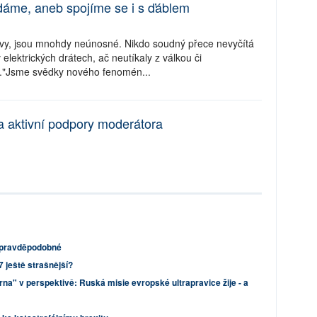
edáme, aneb spojíme se i s ďáblem
domovy, jsou mnohdy neúnosné. Nikdo soudný přece nevyčítá
elektrických drátech, ač neutíkaly z válkou či
ě."Jsme svědky nového fenomén...
za aktivní podpory moderátora
o pravděpodobné
 ještě strašnější?
na" v perspektivě: Ruská misie evropské ultrapravice žije - a