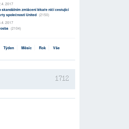
.4. 2017
 skandálním zmlácení lékaře ničí cestující
rty společnosti United
(2150)
.4. 2017
rosba
(2104)
Týden
Měsíc
Rok
Vše
1712