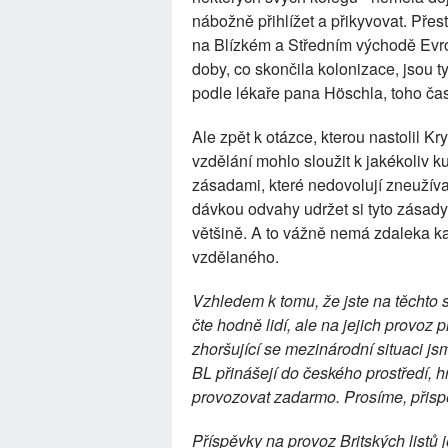
nábožně přihlížet a přikyvovat. Přes
na Blízkém a Středním východě Evr
doby, co skončila kolonizace, jsou
podle lékaře pana Höschla, toho čas
Ale zpět k otázce, kterou nastolil Kr
vzdělání mohlo sloužit k jakékoliv k
zásadami, které nedovolují zneužívat
dávkou odvahy udržet si tyto zásady 
většině. A to vážně nemá zdaleka 
vzdělaného.
Vzhledem k tomu, že jste na těchto 
čte hodně lidí, ale na jejich provoz 
zhoršující se mezinárodní situaci j
BL přinášejí do českého prostředí, h
provozovat zadarmo. Prosíme, přispě
Příspěvky na provoz Britských listů