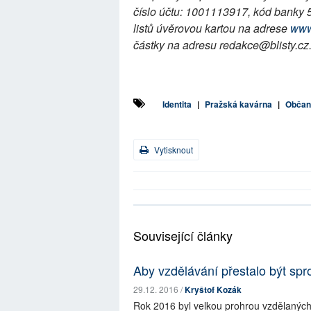
číslo účtu: 1001113917, kód banky 
listů úvěrovou kartou na adrese
www
částky na adresu redakce@blisty.cz
Identita
|
Pražská kavárna
|
Občan
Vytisknout
Související články
Aby vzdělávání přestalo být spr
29.12. 2016 /
Kryštof Kozák
Rok 2016 byl velkou prohrou vzdělaných 