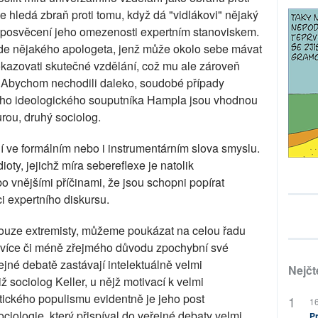
le hledá zbraň proti tomu, když dá "vidlákovi" nějaký
 posvěcení jeho omezenosti expertním stanoviskem.
jde nějakého apologeta, jenž může okolo sebe mávat
azovati skutečné vzdělání, což mu ale zároveň
 Abychom nechodili daleko, soudobé případy
jeho ideologického souputníka Hampla jsou vhodnou
urou, druhý sociolog.
ní ve formálním nebo i instrumentárním slova smyslu.
dioty, jejichž míra sebereflexe je natolik
o vnějšími příčinami, že jsou schopni popírat
i expertního diskursu.
uze extremisty, můžeme poukázat na celou řadu
 z více či méně zřejmého důvodu zpochybní své
ejné debatě zastávají intelektuálně velmi
Nejčt
ž sociolog Keller, u nějž motivací k velmi
ického populismu evidentně je jeho post
16
iologie, který přispíval do veřejné debaty velmi
Pr