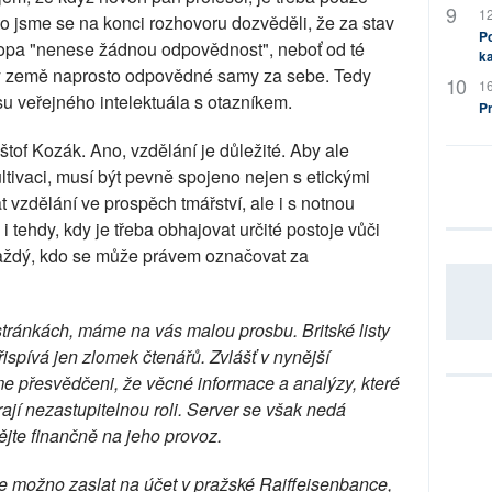
12
to jsme se na konci rozhovoru dozvěděli, že za stav
Po
opa "nenese žádnou odpovědnost", neboť od té
ka
 ty země naprosto odpovědné samy za sebe. Tedy
16
u veřejného intelektuála s otazníkem.
P
yštof Kozák. Ano, vzdělání je důležité. Aby ale
ultivaci, musí být pevně spojeno nejen s etickými
 vzdělání ve prospěch tmářství, ale i s notnou
i tehdy, kdy je třeba obhajovat určité postoje vůči
každý, kdo se může právem označovat za
stránkách, máme na vás malou prosbu. Britské listy
přispívá jen zlomek čtenářů. Zvlášť v nynější
sme přesvědčeni, že věcné informace a analýzy, které
rají nezastupitelnou roli. Server se však nedá
jte finančně na jeho provoz.
 je možno zaslat na účet v pražské Raiffeisenbance,