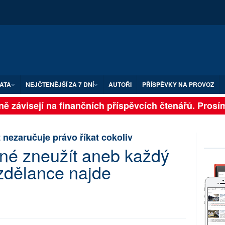
ATA
NEJČTENĚJŠÍ ZA 7 DNÍ
AUTOŘI
PŘÍSPĚVKY NA PROVOZ
lně závisejí na finančních příspěvcích čtenářů. Prosí
 nezaručuje právo říkat cokoliv
žné zneužít aneb každý
vzdělance najde