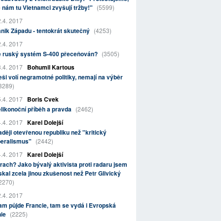
 nám tu Vietnamci zvyšují tržby!"
(5599)
.4. 2017
nik Západu - tentokrát skutečný
(4253)
.4. 2017
e ruský systém S-400 přeceňován?
(3505)
.4. 2017
Bohumil Kartous
ši volí negramotné politiky, nemají na výběr
3289)
.4. 2017
Boris Cvek
likonoční příběh a pravda
(2462)
.4. 2017
Karel Dolejší
ději otevřenou republiku než "kritický
beralismus"
(2442)
.4. 2017
Karel Dolejší
rach? Jako bývalý aktivista proti radaru jsem
skal zcela jinou zkušenost než Petr Glivický
2270)
.4. 2017
m půjde Francie, tam se vydá i Evropská
nie
(2225)