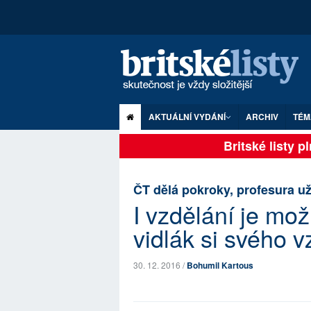
AKTUÁLNÍ VYDÁNÍ
ARCHIV
TÉM
Britské listy p
ČT dělá pokroky, profesura už
I vzdělání je mo
vidlák si svého 
30. 12. 2016 /
Bohumil Kartous