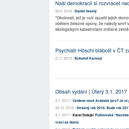
Naši demokracii si rozvracet n
26.5. 2016 /
Daniel Veselý
"Okolnosti, jež je nutí opustit jejich 
obětem železné opony, že nalezly smrt v 
ekologickými katastrofami zničené zem
Psychiatr Höschl blábolil v ČT 
2.11. 2015 /
Bohumil Kartous
Obsah vydání | Úterý 3.1. 2017
3.1. 2017 /
Vznikne nové Arabské jaro? Je t
30.12. 2016 /
Strašný rok 2016. Bude rok 2017
3.1. 2017 /
Karel Dolejší
Putinovská "Nacinter
vrací se domů