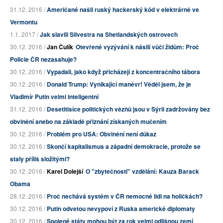
31.12. 2016 /
Američané našli ruský hackerský kód v elektrárně ve
Vermontu
1.1. 2017 /
Jak slavili Silvestra na Shetlandských ostrovech
30.12. 2016 /
Jan Čulík
Otevřené vyzývání k násilí vůči židům: Proč
Policie ČR nezasahuje?
30.12. 2016 /
Vypadali, jako když přicházejí z koncentračního tábora
30.12. 2016 /
Donald Trump: Vynikající manévr! Věděl jsem, že je
Vladimír Putin velmi inteligentní
31.12. 2016 /
Desetitisíce politických vězňů jsou v Sýrii zadržovány bez
obvinění anebo na základě přiznání získaných mučením
30.12. 2016 /
Problém pro USA: Obvinění není důkaz
30.12. 2016 /
Skončí kapitalismus a západní demokracie, protože se
staly příliš složitými?
30.12. 2016 /
Karel Dolejší
O "zbytečnosti" vzdělání: Kauza Barack
Obama
28.12. 2016 /
Proč nechává systém v ČR nemocné lidi na holičkách?
30.12. 2016 /
Putin odvetou nevypoví z Ruska americké diplomaty
30.12. 2016 /
Spojené státy mohou být za rok velmi odlišnou zemí