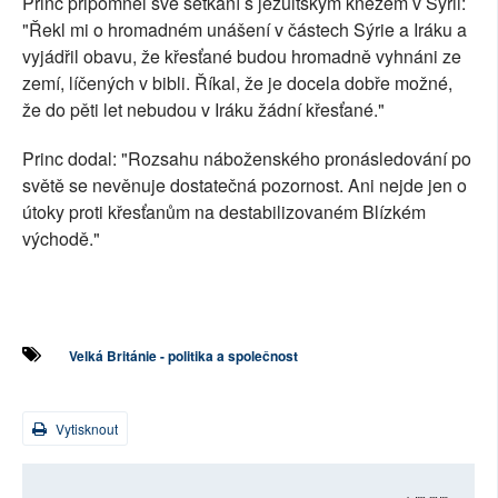
Princ připomněl své setkání s jezuitským knězem v Sýrii:
"Řekl mi o hromadném unášení v částech Sýrie a Iráku a
vyjádřil obavu, že křesťané budou hromadně vyhnáni ze
zemí, líčených v bibli. Říkal, že je docela dobře možné,
že do pěti let nebudou v Iráku žádní křesťané."
Princ dodal: "Rozsahu náboženského pronásledování po
světě se nevěnuje dostatečná pozornost. Ani nejde jen o
útoky proti křesťanům na destabilizovaném Blízkém
východě."
Velká Británie - politika a společnost
Vytisknout