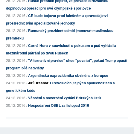
28.12. 2016 /
Rusko přestalo popírat, že provádělo rozsáhlou
dopingovou operaci pro své olympijské sportovce
28.12. 2016 /
ČR bude bojovat proti falešnému zpravodajství
prostřednictvím specializované jednotky
28.12. 2016 /
Rumunský prezident odmítl jmenovat muslimskou
premiérku
28.12. 2016 /
Černá Hora v souvislosti s pokusem o puč vyhlásila
mezinárodní pátrání po dvou Rusech
28.12. 2016 /
"Alternativní pravice" chce "povstat", pokud Trump opustí
program bílé nadvlády
28.12. 2016 /
Argentinská exprezidentka obviněna z korupce
24.12. 2016 /
Jiří Drašnar
O revolucích, tajných společnostech a
genetickém kódu
24.12. 2016 /
Vánoční a novoroční vydání Britských listů
30.12. 2016 /
Hospodaření OSBL za listopad 2016