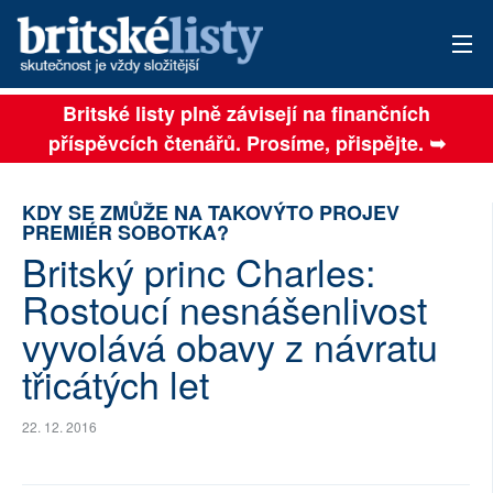
Britské listy plně závisejí na finančních
AKTUÁLNÍ VYDÁNÍ
příspěvcích čtenářů. Prosíme, přispějte. ➥
ARCHIV
KDY SE ZMŮŽE NA TAKOVÝTO PROJEV
TÉMATA
PREMIÉR SOBOTKA?
Britský princ Charles:
AUTOŘI
Rostoucí nesnášenlivost
PŘÍSPĚVKY NA PROVOZ
vyvolává obavy z návratu
SOCIÁLNÍ SÍTĚ
třicátých let
PLNÁ VERZE STRÁNEK
22. 12. 2016