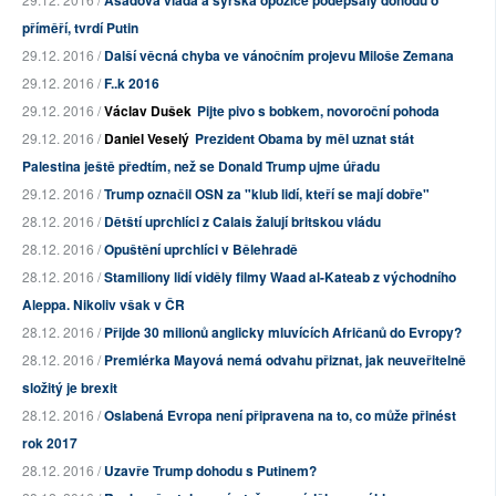
Asadova vláda a syrská opozice podepsaly dohodu o
příměří, tvrdí Putin
29.12. 2016 /
Další věcná chyba ve vánočním projevu Miloše Zemana
29.12. 2016 /
F..k 2016
29.12. 2016 /
Václav Dušek
Pijte pivo s bobkem, novoroční pohoda
29.12. 2016 /
Daniel Veselý
Prezident Obama by měl uznat stát
Palestina ještě předtím, než se Donald Trump ujme úřadu
29.12. 2016 /
Trump označil OSN za "klub lidí, kteří se mají dobře"
28.12. 2016 /
Dětští uprchlíci z Calais žalují britskou vládu
28.12. 2016 /
Opuštění uprchlíci v Bělehradě
28.12. 2016 /
Stamiliony lidí viděly filmy Waad al-Kateab z východního
Aleppa. Nikoliv však v ČR
28.12. 2016 /
Přijde 30 milionů anglicky mluvících Afričanů do Evropy?
28.12. 2016 /
Premiérka Mayová nemá odvahu přiznat, jak neuveřitelně
složitý je brexit
28.12. 2016 /
Oslabená Evropa není připravena na to, co může přinést
rok 2017
28.12. 2016 /
Uzavře Trump dohodu s Putinem?