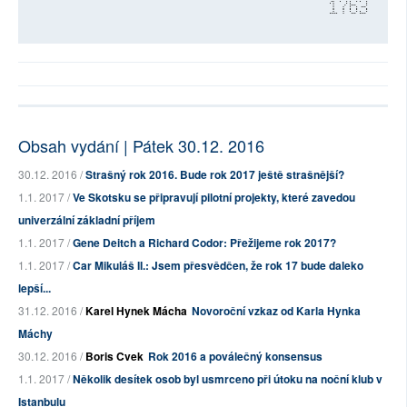
1763
Obsah vydání | Pátek 30.12. 2016
30.12. 2016 /
Strašný rok 2016. Bude rok 2017 ještě strašnější?
1.1. 2017 /
Ve Skotsku se připravují pilotní projekty, které zavedou
univerzální základní příjem
1.1. 2017 /
Gene Deitch a Richard Codor: Přežijeme rok 2017?
1.1. 2017 /
Car Mikuláš II.: Jsem přesvědčen, že rok 17 bude daleko
lepší...
31.12. 2016 /
Karel Hynek Mácha
Novoroční vzkaz od Karla Hynka
Máchy
30.12. 2016 /
Boris Cvek
Rok 2016 a poválečný konsensus
1.1. 2017 /
Několik desítek osob byl usmrceno při útoku na noční klub v
Istanbulu