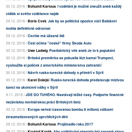
30.12. 2016 /
Bohumil Kartous
I vzdělání je možné zneužít aneb každý
vidlák si svého vzdělance najde
29.12. 2016 /
Boris Cvek
Jak by se politická opozice vůči Babišovi
mohla definitivně odrovnat
29.12. 2016 /
Čechie má úžasné lidi
29.12. 2016 /
Češi očima "české" firmy Škoda Auto
30.12. 2016 /
Uwe Ladwig
Postfaktický věk aneb Je to k popukání
30.12. 2016 /
Britská premiérka se pokusila lézt kamsi Trumpovi,
vysloužila si políček z amerického ministerstva zahraničí
30.12. 2016 /
Návrh rusko-turecké dohody o příměří v Sýrii
30.12. 2016 /
Karel Dolejší
Rusko-turecká dohoda představuje mizivou
šanci na ukončení války v Sýrii
9.11. 2016 /
JDE DO TUHÉHO. Nastávají těžké časy. Podpořte finančně
nezávislou novinářskou práci Britských listů
30.12. 2016 /
Evropa neřeší časovanou bombu 8 milionů válkami
ztraumatizovaných uprchlických dětí
29.12. 2016 /
Bohumil Kartous
Projímadlo roku 2017
29.12. 2016 /
Kryštof Kozák
Aby vzdělávání přestalo být sprosté slovo