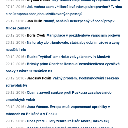
27.12. 2016 /
Jak mohou zastavit liberálové nástup ultrapravice? Tvrdou
a neústupnou obhajobou civilizovaných postojů
26.12. 2016 /
Jan Čulík
Nudný, banální i nebezpečný vánoční projev
Miloše Zemana
26.12. 2016 /
Boris Cvek
Manipulace v prezidentově vánočním projevu
26.12. 2016 /
Na to, aby zlo triumfovalo, stačí, aby dobří mužové a ženy
neudělali nic
30.12. 2016 /
Rusko "vyčistí" americké velvyslanectví v Moskvě
22.12. 2016 /
Britský princ Charles: Rostoucí nesnášenlivost vyvolává
obavy z návratu třicátých let
28.12. 2016 /
Jaroslav Polák
Vážný problém: Podfinancování českého
zdravotnictví
29.12. 2016 /
Obama zavedl sankce proti Rusku za zasahování do
amerických voleb
23.12. 2016 /
Jsou Vánoce. Evropa mučí zapomenuté uprchlíky v
táborech na Balkáně a v Řecku
29.12. 2016 /
Dnes před 30 lety zemřel režisér Andrej Tarkovskij
29.12. 2016 /