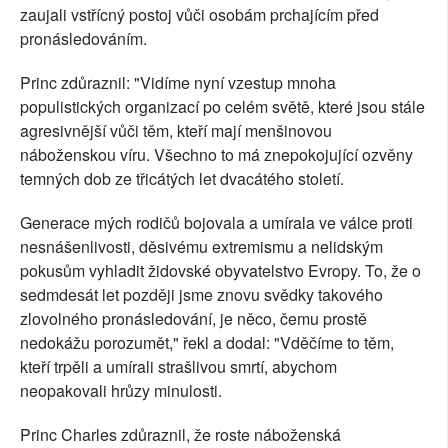
zaujali vstřícný postoj vůči osobám prchajícím před
pronásledováním.
Princ zdůraznil: "Vidíme nyní vzestup mnoha
populistických organizací po celém světě, které jsou stále
agresivnější vůči těm, kteří mají menšinovou
náboženskou víru. Všechno to má znepokojující ozvěny
temných dob ze třicátých let dvacátého století.
Generace mých rodičů bojovala a umírala ve válce proti
nesnášenlivosti, děsivému extremismu a nelidským
pokusům vyhladit židovské obyvatelstvo Evropy. To, že o
sedmdesát let později jsme znovu svědky takového
zlovolného pronásledování, je něco, čemu prostě
nedokážu porozumět," řekl a dodal: "Vděčíme to těm,
kteří trpěli a umírali strašlivou smrtí, abychom
neopakovali hrůzy minulosti.
Princ Charles zdůraznil, že roste náboženská