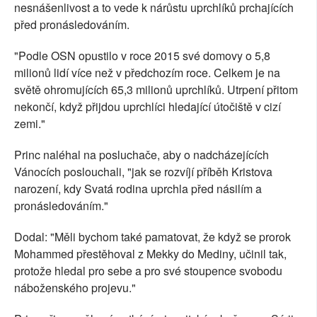
nesnášenlivost a to vede k nárůstu uprchlíků prchajících
před pronásledováním.
"Podle OSN opustilo v roce 2015 své domovy o 5,8
milionů lidí více než v předchozím roce. Celkem je na
světě ohromujících 65,3 milionů uprchlíků. Utrpení přitom
nekončí, když přijdou uprchlíci hledající útočiště v cizí
zemi."
Princ naléhal na posluchače, aby o nadcházejících
Vánocích poslouchali, "jak se rozvíjí příběh Kristova
narození, kdy Svatá rodina uprchla před násilím a
pronásledováním."
Dodal: "Měli bychom také pamatovat, že když se prorok
Mohammed přestěhoval z Mekky do Mediny, učinil tak,
protože hledal pro sebe a pro své stoupence svobodu
náboženského projevu."