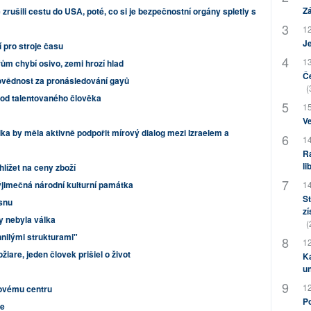
Zá
é zrušili cestu do USA, poté, co si je bezpečnostní orgány spletly s
12
J
 pro stroje času
13
m chybí osivo, zemi hrozí hlad
Če
ovědnost za pronásledování gayů
(
od talentovaného člověka
15
Ve
ka by měla aktivně podpořit mírový dialog mezi Izraelem a
14
Ra
li
lížet na ceny zboží
výjimečná národní kulturní památka
14
St
snu
zí
y nebyla válka
(
hnilými strukturami"
12
iare, jeden človek prišiel o život
Ka
u
12
tovému centru
Po
se