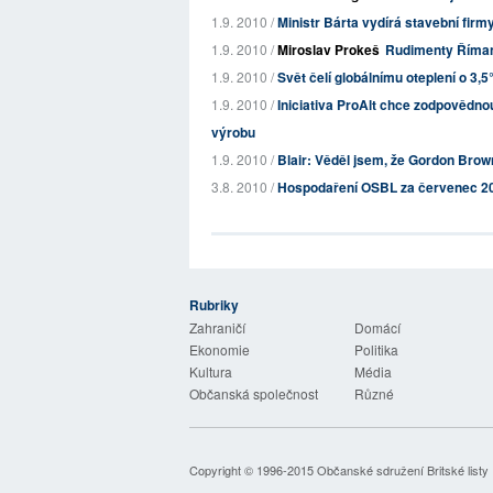
1.9. 2010 /
Ministr Bárta vydírá stavební firm
1.9. 2010 /
Miroslav Prokeš
Rudimenty Říman
1.9. 2010 /
Svět čelí globálnímu oteplení o 3,5
1.9. 2010 /
Iniciativa ProAlt chce zodpovědnou
výrobu
1.9. 2010 /
Blair: Věděl jsem, že Gordon Brow
3.8. 2010 /
Hospodaření OSBL za červenec 2
Rubriky
 Listy
Zahraničí
Domácí
Ekonomie
Politika
Kultura
Média
Občanská společnost
Různé
Copyright © 1996-2015
Občanské sdružení Britské listy