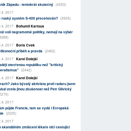
nik Západu - tentokrát skutečný
(4253)
.4. 2017
e ruský systém S-400 přeceňován?
(3505)
.4. 2017
Bohumil Kartous
ši volí negramotné politiky, nemají na výběr
3289)
.4. 2017
Boris Cvek
likonoční příběh a pravda
(2462)
.4. 2017
Karel Dolejší
ději otevřenou republiku než "kritický
beralismus"
(2442)
.4. 2017
Karel Dolejší
rach? Jako bývalý aktivista proti radaru jsem
skal zcela jinou zkušenost než Petr Glivický
2270)
.4. 2017
m půjde Francie, tam se vydá i Evropská
nie
(2225)
.4. 2017
 skandálním zmlácení lékaře ničí cestující