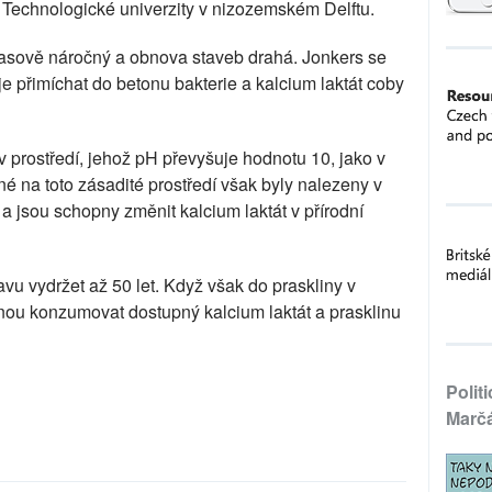
z Technologické univerzity v nizozemském Delftu.
 časově náročný a obnova staveb drahá. Jonkers se
 přimíchat do betonu bakterie a kalcium laktát coby
 prostředí, jehož pH převyšuje hodnotu 10, jako v
é na toto zásadité prostředí však byly nalezeny v
 jsou schopny změnit kalcium laktát v přírodní
vu vydržet až 50 let. Když však do praskliny v
ačnou konzumovat dostupný kalcium laktát a prasklinu
Polit
Marč