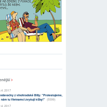
enější
.4. 2017
odavačky z vinohradské Billy: "Protestujeme,
 nám tu Vietnamci zvyšují tržby!"
(5599)
.4. 2017