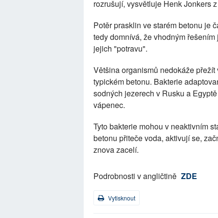
rozrušují, vysvětluje Henk Jonkers 
Potěr prasklin ve starém betonu je
tedy domnívá, že vhodným řešením je
jejich "potravu".
Většina organismů nedokáže přežít v
typickém betonu. Bakterie adaptovan
sodných jezerech v Rusku a Egyptě a
vápenec.
Tyto bakterie mohou v neaktivním sta
betonu přiteče voda, aktivují se, z
znova zacelí.
Podrobnosti v angličtině
ZDE
Vytisknout