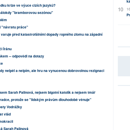
ka
ledku krize ve výuce cizích jazyků?
16
málokdy "bramborovou sezónou"
P
blém
i "návratu práce"
varuje před katastrofálními dopady ropného zlomu na západní
i Íránu
ákem -- odpovědi na dotazy
ce
dy nelpěl a nelpím, ale hru na vynucenou dobrovolnou rezignaci
sem Sarah Palinová, nejsem bigotní katolík a nejsem tmář
oradce, protože se "lidským právům dlouhodobě věnuje"
osty Vodrážky
st vlád
mokracii
ká Sarah Palinová