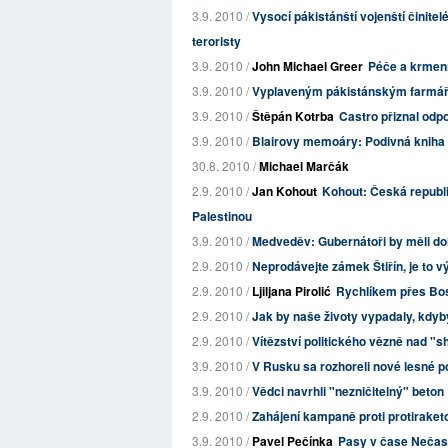
3.9. 2010 /
Vysocí pákistánští vojenští činitel
teroristy
3.9. 2010 /
John Michael Greer
Péče a krmení
3.9. 2010 /
Vyplaveným pákistánským farmářů
3.9. 2010 /
Štěpán Kotrba
Castro přiznal odp
3.9. 2010 /
Blairovy memoáry: Podivná kniha 
30.8. 2010 /
Michael Marčák
2.9. 2010 /
Jan Kohout
Kohout: Česká republi
Palestinou
3.9. 2010 /
Medveděv: Gubernátoři by měli doh
2.9. 2010 /
Neprodávejte zámek Štiřín, je to 
2.9. 2010 /
Ljiljana Pirolić
Rychlíkem přes Bo
2.9. 2010 /
Jak by naše životy vypadaly, kdyb
2.9. 2010 /
Vítězství politického vězně nad "s
3.9. 2010 /
V Rusku sa rozhoreli nové lesné pož
3.9. 2010 /
Vědci navrhli "nezničitelný" beton
2.9. 2010 /
Zahájení kampaně proti protirake
3.9. 2010 /
Pavel Pečínka
Pasy v čase Neča