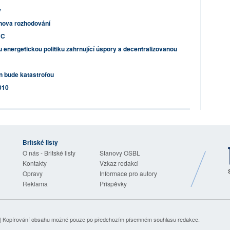
y
ova rozhodování
°C
 energetickou politiku zahrnující úspory a decentralizovanou
n bude katastrofou
010
Britské listy
O nás - Britské listy
Stanovy OSBL
Kontakty
Vzkaz redakci
Opravy
Informace pro autory
Reklama
Příspěvky
| Kopírování obsahu možné pouze po předchozím písemném souhlasu redakce.