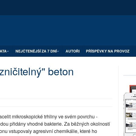
ATA
NEJČTENĚJŠÍ ZA 7 DNÍ
AUTOŘI
PŘÍSPĚVKY NA PROVOZ
zničitelný" beton
elit mikroskopické trhliny ve svém povrchu -
udou přidány vhodné bakterie. Za běžných okolností
onu vstupovaly agresivní chemikálie, které ho