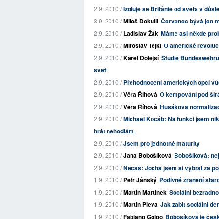
2.9. 2010 /
Izoluje se Británie od světa v důs
3.9. 2010 /
Miloš Dokulil
Červenec bývá jen 
2.9. 2010 /
Ladislav Žák
Máme asi někde pro
2.9. 2010 /
Miroslav Tejkl
O americké revoluc
2.9. 2010 /
Karel Dolejší
Studie Bundeswehru 
svět
2.9. 2010 /
Přehodnocení amerických opcí vůč
2.9. 2010 /
Věra Říhová
O kempování pod šir
2.9. 2010 /
Věra Říhová
Husákova normaliza
2.9. 2010 /
Michael Kocáb: Na funkci jsem nik
hrát nehodlám
2.9. 2010 /
Jsem pro jednotné maturity
2.9. 2010 /
Jana Bobošíková
Bobošíková: nej
2.9. 2010 /
Nečas: Jocha jsem si vybral za p
1.9. 2010 /
Petr Jánský
Podivné zranění star
1.9. 2010 /
Martin Martínek
Sociální bezradno
1.9. 2010 /
Martin Pleva
Jak zabít sociální de
1.9. 2010 /
Fabiano Golgo
Bobošíková je čes