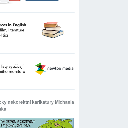
icky nekorektní karikatury Michaela
áka