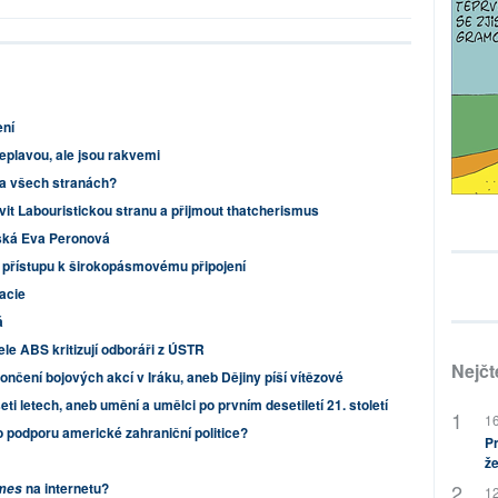
ení
eplavou, ale jsou rakvemi
a všech stranách?
tvit Labouristickou stranu a přijmout thatcherismus
ská Eva Peronová
v přístupu k širokopásmovému připojení
acie
á
ele ABS kritizují odboráři z ÚSTR
Nejčt
nčení bojových akcí v Iráku, aneb Dějiny píší vítězové
eti letech, aneb umění a umělci po prvním desetiletí 21. století
16
 podporu americké zahraniční politice?
Pr
že
na internetu?
imes
12