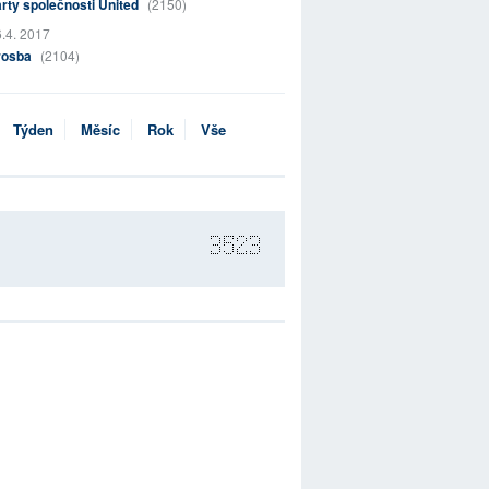
rty společnosti United
(2150)
.4. 2017
rosba
(2104)
Týden
Měsíc
Rok
Vše
3523