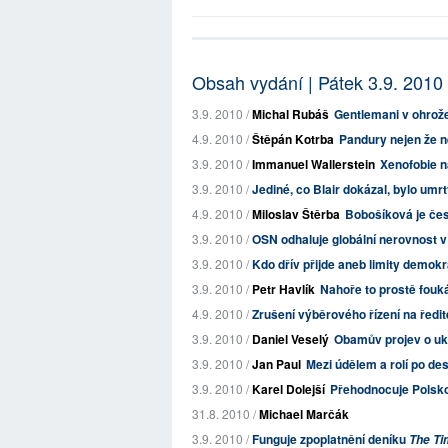
Obsah vydání | Pátek 3.9. 2010
3.9. 2010 /
Michal Rubáš
Gentlemani v ohrož
4.9. 2010 /
Štěpán Kotrba
Pandury nejen že n
3.9. 2010 /
Immanuel Wallerstein
Xenofobie n
3.9. 2010 /
Jediné, co Blair dokázal, bylo umr
4.9. 2010 /
Miloslav Štěrba
Bobošíková je če
3.9. 2010 /
OSN odhaluje globální nerovnost 
3.9. 2010 /
Kdo dřív přijde aneb limity demokr
3.9. 2010 /
Petr Havlík
Nahoře to prostě fouk
4.9. 2010 /
Zrušení výběrového řízení na ředit
3.9. 2010 /
Daniel Veselý
Obamův projev o uko
3.9. 2010 /
Jan Paul
Mezi údělem a rolí po des
3.9. 2010 /
Karel Dolejší
Přehodnocuje Polsko
31.8. 2010 /
Michael Marčák
3.9. 2010 /
Funguje zpoplatnění deníku
The T