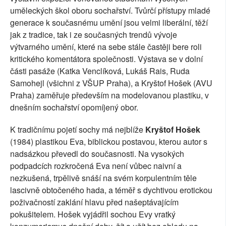
uměleckých škol oboru sochařství. Tvůrčí přístupy mladé
generace k současnému umění jsou velmi liberální, těží
jak z tradice, tak i ze současných trendů vývoje
výtvarného umění, které na sebe stále častěji bere roli
kritického komentátora společnosti. Výstava se v dolní
části pasáže (Katka Venclíková, Lukáš Rais, Ruda
Samohejl (všichni z VŠUP Praha), a Kryštof Hošek (AVU
Praha) zaměřuje především na modelovanou plastiku, v
dnešním sochařství opomíjený obor.
K tradičnímu pojetí sochy má nejblíže
Kryštof Hošek
(1984) plastikou Eva, biblickou postavou, kterou autor s
nadsázkou převedl do současnosti. Na vysokých
podpadcích rozkročená Eva není vůbec naivní a
nezkušená, trpělivě snáší na svém korpulentním těle
lascivně obtočeného hada, a téměř s dychtivou erotickou
poživačností zaklání hlavu před našeptávajícím
pokušitelem. Hošek vyjádřil sochou Evy vratký