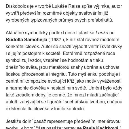
Diskobolos je v tvorbě Lukáše Raise spíše výjimka, autor
vytváří především rozměrné objekty svařováním již
vyrobených typizovaných průmyslových prefabrikátů.
Aktuálně symbolický podtext nese i plastika
Lenka
od
Rudolfa Samohejla
( 1987 ), k níž stál rovněž modelem
konkrétní člověk. Autor se snažil vyjádřit vnitřní svět dívky
i s jejím postojem k societě. Extrémně rozpažené ruce
symbolizují vzdor, vzepření se hodnotám a tlaku
dnešního světa, jsou metaforou snahy ubránit a uchovat
lidskou přirozenost a integritu. Tuto myšlenku podtrhuje i
centrální kompozice evokující kříž jako motiv vyváženosti
a harmonie člověka v nestabilním světě. Umění bylo vždy
také zrcadlem doby, je cenné, že mnozí mladí začínající
autoři, zabývající se figurální sochařskou tvorbou, chápou
existencialitu člověka v tomto kontextu.
Jestliže dolní pasáž representuje především interiérovou
tvorbu, v horní části pasáže vystavuje
Pavla Kačírková
(