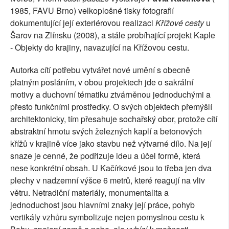
1985, FAVU Brno) velkoplošné tisky fotografií
dokumentující její exteriérovou realizaci
Křížové cesty
u
Šarov na Zlínsku (2008), a stále probíhající projekt Kaple
- Objekty do krajiny, navazující na Křížovou cestu.
Autorka cítí potřebu vytvářet nové umění s obecně
platným posláním, v obou projektech jde o sakrální
motivy a duchovní tématiku ztvárněnou jednoduchými a
přesto funkčními prostředky. O svých objektech přemýšlí
architektonicky, tím přesahuje sochařský obor, protože cítí
abstraktní hmotu svých železných kaplí a betonových
křížů v krajině více jako stavbu než výtvarné dílo. Na její
snaze je cenné, že podřizuje ideu a účel formě, která
nese konkrétní obsah. U Kačírkové jsou to třeba jen dva
plechy v nadzemní výšce 6 metrů, které reagují na vliv
větru. Netradiční materiály, monumentalita a
jednoduchost jsou hlavními znaky její práce, pohyb
vertikály vzhůru symbolizuje nejen pomyslnou cestu k