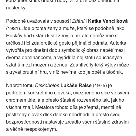
konzumerismus dnešní doby, žít a užít bez ohledu na
následky.
Podobně uvažovala v sousoší
Zdání
i
Katka Venclíková
(1981). Jde o torsa ženy a muže, který se podobně jako
Hoškův had sklání k šíji ženy, o níž ale nemůžeme s
určitostí říci zda erotické gesto přijímá či odmítá. Autorka
vytvořila pro dnešní dobu symbolický obraz napětí mezi
dvěma dominancemi, a vyjádřila nejistotu současných
vztahů mezi mužem a ženou. Zdánlivě lyrický výjev může
skrývat brutální hru, v níž nevíme kdo je oběť a útočník.
Naproti tomu
Diskobolos
Lukáše Raise
(1975) je
portrétem konkrétního člověka, uvězněného sice ve svém
chromém těle, ale přesto šťastně rozverného tak, jak ho
všichni znají. Metafora tohoto díla je zřejmá, mentálně
postižený člověk disk daleko neodhodí, a přesto svou
bezprostředností nastavuje zrcadlo všem šťastně zdravím
a věčně nespokojeným.