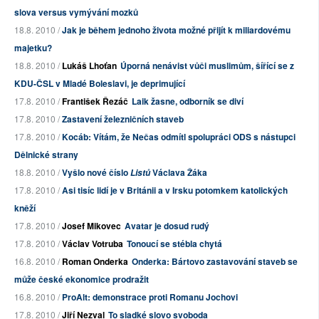
slova versus vymývání mozků
18.8. 2010 /
Jak je během jednoho života možné přijít k miliardovému
majetku?
18.8. 2010 /
Lukáš Lhoťan
Úporná nenávist vůči muslimům, šířící se z
KDU-ČSL v Mladé Boleslavi, je deprimující
17.8. 2010 /
František Řezáč
Laik žasne, odborník se diví
17.8. 2010 /
Zastavení železničních staveb
17.8. 2010 /
Kocáb: Vítám, že Nečas odmítl spolupráci ODS s nástupci
Dělnické strany
18.8. 2010 /
Vyšlo nové číslo
Václava Žáka
Listů
17.8. 2010 /
Asi tisíc lidí je v Británii a v Irsku potomkem katolických
kněží
17.8. 2010 /
Josef Mikovec
Avatar je dosud rudý
17.8. 2010 /
Václav Votruba
Tonoucí se stébla chytá
16.8. 2010 /
Roman Onderka
Onderka: Bártovo zastavování staveb se
může české ekonomice prodražit
16.8. 2010 /
ProAlt: demonstrace proti Romanu Jochovi
17.8. 2010 /
Jiří Nezval
To sladké slovo svoboda