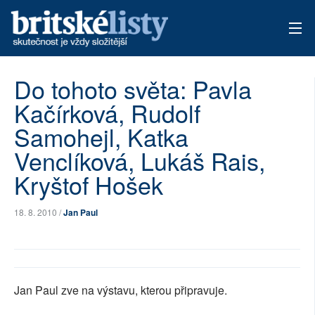
AKTUÁLNÍ VYDÁNÍ
Do tohoto světa: Pavla
Kačírková, Rudolf
ARCHIV
Samohejl, Katka
TÉMATA
Venclíková, Lukáš Rais,
AUTOŘI
Kryštof Hošek
PŘÍSPĚVKY NA PROVOZ
18. 8. 2010 /
Jan Paul
Jan Paul zve na výstavu, kterou připravuje.