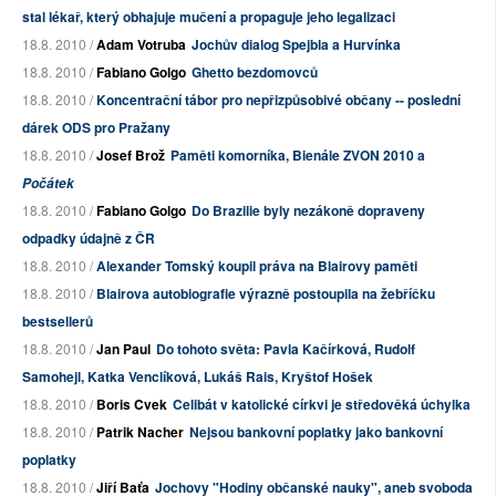
stal lékař, který obhajuje mučení a propaguje jeho legalizaci
18.8. 2010 /
Adam Votruba
Jochův dialog Spejbla a Hurvínka
18.8. 2010 /
Fabiano Golgo
Ghetto bezdomovců
18.8. 2010 /
Koncentrační tábor pro nepřizpůsobivé občany -- poslední
dárek ODS pro Pražany
18.8. 2010 /
Josef Brož
Paměti komorníka, Bienále ZVON 2010 a
Počátek
18.8. 2010 /
Fabiano Golgo
Do Brazilie byly nezákoně dopraveny
odpadky údajně z ČR
18.8. 2010 /
Alexander Tomský koupil práva na Blairovy paměti
18.8. 2010 /
Blairova autobiografie výrazně postoupila na žebříčku
bestsellerů
18.8. 2010 /
Jan Paul
Do tohoto světa: Pavla Kačírková, Rudolf
Samohejl, Katka Venclíková, Lukáš Rais, Kryštof Hošek
18.8. 2010 /
Boris Cvek
Celibát v katolické církvi je středověká úchylka
18.8. 2010 /
Patrik Nacher
Nejsou bankovní poplatky jako bankovní
poplatky
18.8. 2010 /
Jiří Baťa
Jochovy "Hodiny občanské nauky", aneb svoboda