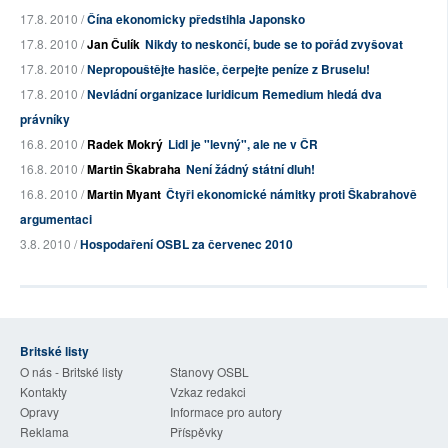
17.8. 2010 /
Čína ekonomicky předstihla Japonsko
17.8. 2010 /
Jan Čulík
Nikdy to neskončí, bude se to pořád zvyšovat
17.8. 2010 /
Nepropouštějte hasiče, čerpejte peníze z Bruselu!
17.8. 2010 /
Nevládní organizace Iuridicum Remedium hledá dva
právníky
16.8. 2010 /
Radek Mokrý
Lidl je "levný", ale ne v ČR
16.8. 2010 /
Martin Škabraha
Není žádný státní dluh!
16.8. 2010 /
Martin Myant
Čtyři ekonomické námitky proti Škabrahově
argumentaci
3.8. 2010 /
Hospodaření OSBL za červenec 2010
Britské listy
O nás - Britské listy
Stanovy OSBL
Kontakty
Vzkaz redakci
Opravy
Informace pro autory
Reklama
Příspěvky