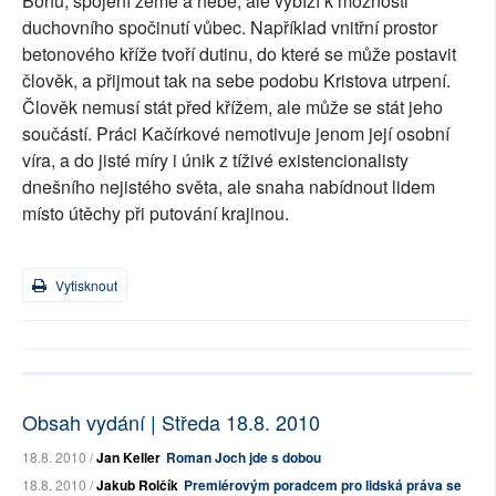
Bohu, spojení země a nebe, ale vybízí k možnosti
duchovního spočinutí vůbec. Například vnitřní prostor
betonového kříže tvoří dutinu, do které se může postavit
člověk, a přijmout tak na sebe podobu Kristova utrpení.
Člověk nemusí stát před křížem, ale může se stát jeho
součástí. Práci Kačírkové nemotivuje jenom její osobní
víra, a do jisté míry i únik z tíživé existencionalisty
dnešního nejistého světa, ale snaha nabídnout lidem
místo útěchy při putování krajinou.
Vytisknout
Obsah vydání | Středa 18.8. 2010
18.8. 2010 /
Jan Keller
Roman Joch jde s dobou
18.8. 2010 /
Jakub Rolčík
Premiérovým poradcem pro lidská práva se