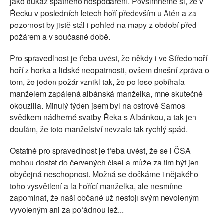
jako důkaz špatného hospodaření. Povšimněme si, že v
Řecku v posledních letech hoří především u Atén a za
pozornost by jistě stál i pohled na mapy z období před
požárem a v současné době.
Pro spravedlnost je třeba uvést, že někdy i ve Středomoří
hoří z horka a lidské neopatrnosti, ovšem dnešní zpráva o
tom, že jeden požár vznikl tak, že po lese pobíhala
manželem zapálená albánská manželka, mne skutečně
okouzlila. Minulý týden jsem byl na ostrově Samos
svědkem nádherné svatby Řeka s Albánkou, a tak jen
doufám, že toto manželství nevzalo tak rychlý spád.
Ostatně pro spravedlnost je třeba uvést, že se i ČSA
mohou dostat do červených čísel a může za tím být jen
obyčejná neschopnost. Možná se dočkáme i nějakého
toho vysvětlení a la hořící manželka, ale nesmíme
zapomínat, že naši občané už nestojí svým nevoleným
vyvoleným ani za pořádnou lež...