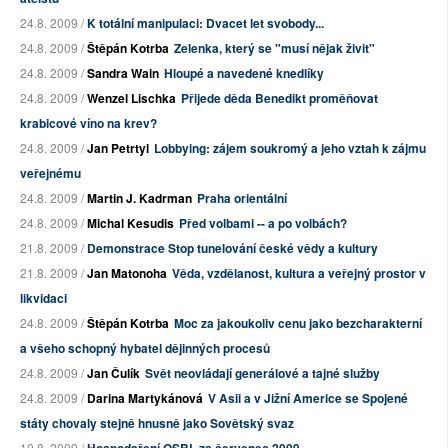
24.8. 2009 /
K totální manipulaci: Dvacet let svobody...
24.8. 2009 /
Štěpán Kotrba
Zelenka, který se "musí nějak živit"
24.8. 2009 /
Sandra Wain
Hloupé a navedené knedlíky
24.8. 2009 /
Wenzel Lischka
Přijede děda Benedikt proměňovat
krabicové víno na krev?
24.8. 2009 /
Jan Petrtyl
Lobbying: zájem soukromý a jeho vztah k zájmu
veřejnému
24.8. 2009 /
Martin J. Kadrman
Praha orientální
24.8. 2009 /
Michal Kesudis
Před volbami -- a po volbách?
21.8. 2009 /
Demonstrace Stop tunelování české vědy a kultury
21.8. 2009 /
Jan Matonoha
Věda, vzdělanost, kultura a veřejný prostor v
likvidaci
24.8. 2009 /
Štěpán Kotrba
Moc za jakoukoliv cenu jako bezcharakterní
a všeho schopný hybatel dějinných procesů
24.8. 2009 /
Jan Čulík
Svět neovládají generálové a tajné služby
24.8. 2009 /
Darina Martykánová
V Asii a v Jižní Americe se Spojené
státy chovaly stejně hnusně jako Sovětský svaz
10.8. 2009 /