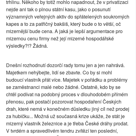
trhlinu. Někoho by totiž mohlo napadnout, že v privatizaci
nejde ani tak o plnou státní kasu, jako o posunutí
významných veřejných aktiv do spřátelených soukromých
kapes a to za patřičný bakšiš, který bude o to větší, oč
mizernější bude cena. A jaká je lepší argumentace pro
mizernou cenu firmy než její mizerné hospodářské
výsledky?!? Žádná.
Dnešní rozhodnutí dozorčí rady tomu jen a jen nahrává.
Majetkem nehýbejte, lidí se zbavte. Co by si mohl
budoucí vlastník přát více. Majetek v pořádku a problémy
se zaměstnanci malé nebo žádné. Ostatně, kdo by se
chtěl podívat na podobný proces v dlouhodobém přímém
přenosu, pak postačí pozorovat hospodaření Českých
drah, které nemá v konečném důsledku jiný cíl než prodej
za hubičku... Možná už současná krize ukáže, že stát je
mizerný vlastník železnice a je třeba České dráhy prodat.
V tvrdém a spravedlivém tendru zvítězí ten poslední,