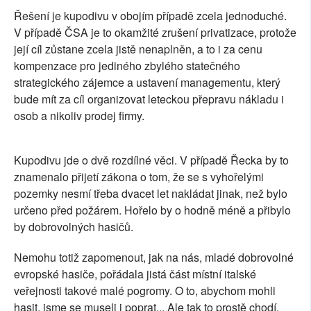
Řešení je kupodivu v obojím případě zcela jednoduché.
V případě ČSA je to okamžité zrušení privatizace, protože
její cíl zůstane zcela jistě nenaplněn, a to i za cenu
kompenzace pro jediného zbylého statečného
strategického zájemce a ustavení managementu, který
bude mít za cíl organizovat leteckou přepravu nákladu i
osob a nikoliv prodej firmy.
Kupodivu jde o dvě rozdílné věci. V případě Řecka by to
znamenalo přijetí zákona o tom, že se s vyhořelými
pozemky nesmí třeba dvacet let nakládat jinak, než bylo
určeno před požárem. Hořelo by o hodně méně a přibylo
by dobrovolných hasičů.
Nemohu totiž zapomenout, jak na nás, mladé dobrovolné
evropské hasiče, pořádala jistá část místní italské
veřejnosti takové malé pogromy. O to, abychom mohli
hasit, jsme se museli i poprat... Ale tak to prostě chodí,