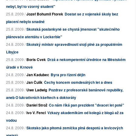
nebyl, byl to vzorný student"
25.8. 2009 /
Jozef Bohumil Ftorek
Dostat se z vojenské školy bez
placení nebylo snadné
25.8. 2009 /
Skotská poslankyně se chystá jmenovat "skutečného
plánovače atentátu v Lockerbie"
24.8. 2009 /
Skotský ministr spravedlnosti stojí plně za propuštěním
Libyjce
25.8. 2009 /
Boris Cvek
Drzá a nekompetentní úřednice na Městském
úřadě v Krnově
24.8. 2009 /
Jan Kadubec
Byra pro řízení dějin
25.8. 2009 /
Jan Čulík
Čechy koncem osmdesátých let a dnes
25.8. 2009 /
Uwe Ladwig
Pozdrav z profesorské banánové republiky,
aneb O lukrativních kšeftech s doktoráty
24.8. 2009 /
Daniel Strož
Co nám říká pan prezident "dvacet let poté"
24.8. 2009 /
Ivo V. Fencl
Vzkazy akademikům od kolegů z blogů až za
vodou
24.8. 2009 /
Skotsko jako pitomá zemička plná despotů a levicových
ateistů