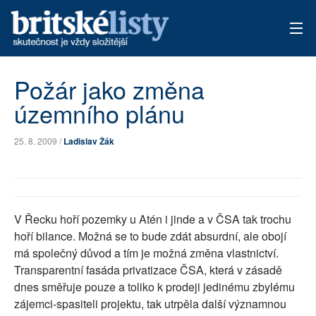
AKTUÁLNÍ VYDÁNÍ
Požár jako změna
územního plánu
ARCHIV
TÉMATA
25. 8. 2009 /
Ladislav Žák
AUTOŘI
PŘÍSPĚVKY NA PROVOZ
V Řecku hoří pozemky u Atén i jinde a v ČSA tak trochu
hoří bilance. Možná se to bude zdát absurdní, ale obojí
má společný důvod a tím je možná změna vlastnictví.
Transparentní fasáda privatizace ČSA, která v zásadě
dnes směřuje pouze a toliko k prodeji jedinému zbylému
zájemci-spasiteli projektu, tak utrpěla další významnou