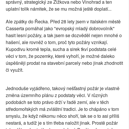
správný, strategický ze Žižkova nebo Vinohrad a ten
uplatní tolik námitek, že se mu možná ještě doplatí...
Ale zpátky do Řecka. Před 28 lety jsem v italském městě
Casserta pomáhal jako "evropský mladý dobrovolník"
hasit lesní požáry, a tak jsem se dozvěděl nejen mnohé o
hašení, ale rovněž o tom, proč tyto požáry vznikají.
Kupodivu kromě tepla, sucha a sirek tkví podstata celé
věci v tom, že pozemky, které vyhoří, je možné daleko
úspěšněji prodat na stavební parcely nebo jinak zhodnotit
či využít.
Jednoduše vyjádřeno, takový nešťastný požár je vlastně
změna územního plánu z podstaty věci. V různých
podobách se toto právo drží v řadě zemí, ale v těch
středomořských má zvláštní tradici. Je to chápáno v tom
smyslu, že když někomu něco shoří, tak se o to asi příliš
nestará, a tudíž je s tím třeba naložit jinak. Prostě požár