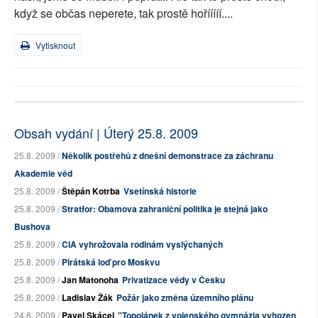
když se občas neperete, tak prostě hořííííí....
Vytisknout
Obsah vydání | Úterý 25.8. 2009
25.8. 2009 /
Několik postřehů z dnešní demonstrace za záchranu
Akademie věd
25.8. 2009 /
Štěpán Kotrba
Vsetínská historie
25.8. 2009 /
Stratfor: Obamova zahraniční politika je stejná jako
Bushova
25.8. 2009 /
CIA vyhrožovala rodinám vyslýchaných
25.8. 2009 /
Pirátská loď pro Moskvu
25.8. 2009 /
Jan Matonoha
Privatizace vědy v Česku
25.8. 2009 /
Ladislav Žák
Požár jako změna územního plánu
24.8. 2009 /
Pavel Skácel
"Topolánek z vojenského gymnázia vyhozen