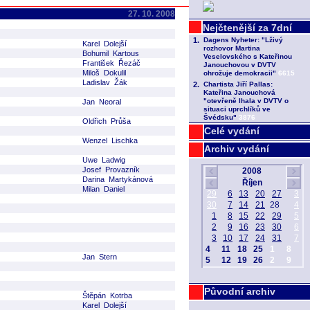
27. 10. 2008
Karel Dolejší
Bohumil Kartous
František Řezáč
Miloš Dokulil
Ladislav Žák
Jan Neoral
Oldřich Průša
Celé vydání
Wenzel Lischka
Archiv vydání
Uwe Ladwig
Josef Provazník
Darina Martykánová
Milan Daniel
Jan Stern
Původní archiv
Štěpán Kotrba
Karel Dolejší