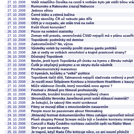
27. 10. 2008
Vidět mladšího člověka na cestě k volbám bylo jak vidět bílou vr
27. 10. 2008
Rumunsko a Rakousko zrazují Nabucco
27. 10. 2008
Jednou větou
27. 10. 2008
Černé bláto a zelená bažina
26. 10. 2008
Volby skončily. ČR už nebude jako dřív
27. 10. 2008
ODS je v rozpadu, ale stále trvá na svém
27. 10. 2008
Kvůli třiceti korunám?
26. 10. 2008
Pozor na volební statistiky
27. 10. 2008
Zeman měl pravdu, severočeská ČSSD nejspíš má v plánu uzavřít 
27. 10. 2008
Topolánek: podmínky mé demise
26. 10. 2008
Zadostiučinění? Ne, výzva
26. 10. 2008
Výsledky voleb by neměly posílit starou gardu politiků
26. 10. 2008
Jak si vedly ve volbách xenofobní a krajně pravicové strany?
26. 10. 2008
Důstojný Topolánek
26. 10. 2008
Nevím, jestli bych Topolánka při útoku na hyenu z
Blesku
nehájil
27. 10. 2008
Čulík je obyčejný pokrytec a ve skrytu duše násilník
27. 10. 2008
Postkomunistický marasmus
27. 10. 2008
O hyenách, kočárku a "velké" politice
26. 10. 2008
Topolánek tlačil dítě, Talmanová nejspíš slaďovala rodinný a prof
26. 10. 2008
Je rozdíl mezi Štěpánem Kotrbou a historikem Hradilkem z kauz
27. 10. 2008
Může vládnout člověk, který neovládá svou agresi ?
27. 10. 2008
Festival v Jihlavě pro filmové profesionály
26. 10. 2008
Alkoholik, brutální krutost a nepromyšlený chaos
26. 10. 2008
Shromáždila Veronika Janečková proti sobě důkazní materiál?
26. 10. 2008
Je šokující, že takový film mohl vzniknout
25. 10. 2008
Filmy se musejí dělat s emocionálním nasazením
25. 10. 2008
People must be passionate about filmmaking
24. 10. 2008
Jihlavský festival dokumentárního filmu zahájen uprostřed mír
26. 10. 2008
Píseň skupiny Primal Scream může být v českém kontextu interpr
24. 10. 2008
Cenzoři z Rady Českého rozhlasu zaútočili opět na Rádio Wave
25. 10. 2008
She's got swastika eyes
25. 10. 2008
Je trapné, když Rada ČRo kritizuje něco, co ani neumí přeložit