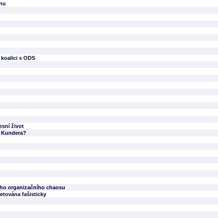
ánu
koalici s ODS
esní život
y Kundera?
ného organizačního chaosu
etována fašisticky