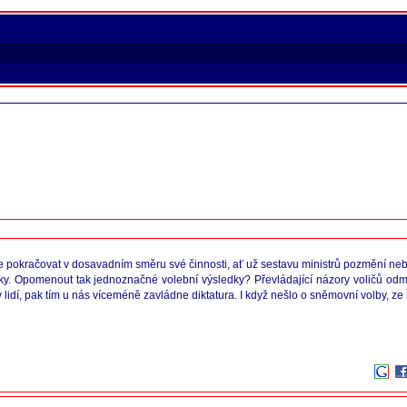
de pokračovat v dosavadním směru své činnosti, ať už sestavu ministrů pozmění neb
ky. Opomenout tak jednoznačné volební výsledky? Převládající názory voličů odmí
dí, pak tím u nás víceméně zavládne diktatura. I když nešlo o sněmovní volby, ze 