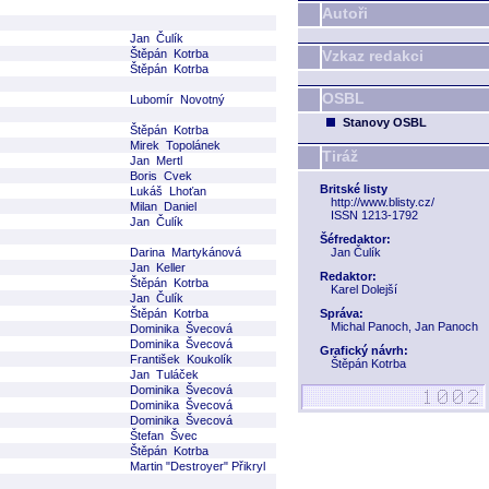
Autoři
Jan Čulík
Štěpán Kotrba
Vzkaz redakci
Štěpán Kotrba
OSBL
Lubomír Novotný
Stanovy OSBL
Štěpán Kotrba
Mirek Topolánek
Tiráž
Jan Mertl
Boris Cvek
Britské listy
Lukáš Lhoťan
http://www.blisty.cz/
Milan Daniel
ISSN 1213-1792
Jan Čulík
Šéfredaktor:
Darina Martykánová
Jan Čulík
Jan Keller
Redaktor:
Štěpán Kotrba
Karel Dolejší
Jan Čulík
Štěpán Kotrba
Správa:
Michal Panoch, Jan Panoch
Dominika Švecová
Dominika Švecová
Grafický návrh:
František Koukolík
Štěpán Kotrba
Jan Tuláček
Dominika Švecová
Dominika Švecová
Dominika Švecová
Štefan Švec
Štěpán Kotrba
Martin "Destroyer" Přikryl