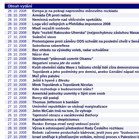
Obsah vydání
28. 10. 2008
Evropa je na pokraji naprostého měnového rozkladu
28. 10. 2008
Armáda ČR proti radaru
28. 10. 2008
Nemístná euforie nad vítězstvím spektáklu
28. 10. 2008
Loga věcí veřejných a Přehlídka impotence 2008
28. 10. 2008
Mladí nezažili svobodu
27. 10. 2008
Bylo "rozbití Rakousko-Uherska" (ne)pochybnou zásluhou Mas
27. 10. 2008
Sváteční slovo
28. 10. 2008
Protestujeme proti záměru ODS schválit na poslední chvíli v Sen
27. 10. 2008
Sobotkova sebereflexe
27. 10. 2008
Bez ohledu na výsledky voleb, radar schválíme
28. 10. 2008
Názor dne
27. 10. 2008
Skinheadi "plánovali usmrtit Obamu"
27. 10. 2008
Negativní strana jde do voleb
27. 10. 2008
Kvůli obvinění rádia Wave z fašismu chtějí lidé zítra demonstrova
27. 10. 2008
Topolánek a jeho podmínky pro demisi, anebo Geniální nápad ni
27. 10. 2008
Muž přes palubu
27. 10. 2008
Ještě k hyeně z
Blesku
27. 10. 2008
Mirek Topolánek a Topolánek Nicolas
27. 10. 2008
Kdo rozhoduje o budoucnosti státu?
27. 10. 2008
Americké jednotky usmrtily v Sýrii osm osob
27. 10. 2008
Burzy dál padají
27. 10. 2008
Thomas Jefferson k bankám
27. 10. 2008
Umírnění republikáni se obávají marginalizace
27. 10. 2008
John McCain trvá na tom, že vyhraje
26. 10. 2008
Tajemství obrazu a vacátkovská
Bathory
27. 10. 2008
Kapitalismus a skepticismus
27. 10. 2008
Rusko: Evropa ztratí svoji vedoucí pozici
28. 10. 2008
Výzva k odstoupení předsedovi Rady Českého rozhlasu
28. 10. 2008
Bobek: začneme posluchače kádrovat, jestli jsou pro "budoucno
27. 10. 2008
Izrael směřuje k předčasným volbám, mírový proces s Palestinci