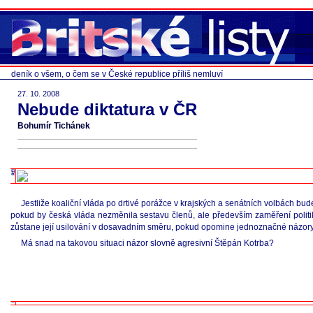
deník o všem, o čem se v České republice příliš nemluví
27. 10. 2008
Nebude diktatura v ČR
Bohumír Tichánek
Jestliže koaliční vláda po drtivé porážce v krajských a senátních volbách bu
pokud by česká vláda nezměnila sestavu členů, ale především zaměření politi
zůstane její usilování v dosavadním směru, pokud opomine jednoznačné názory li
Má snad na takovou situaci názor slovně agresivní Štěpán Kotrba?