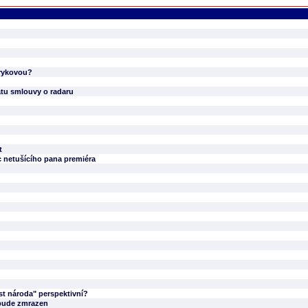
arykovou?
átu smlouvy o radaru
t
c netušícího pana premiéra
st národa" perspektivní?
 bude zmrazen