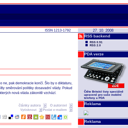
ISSN 1213-1792
27. 10. 2008
RSS backend
RSS 0.91
RSS 2.0
PDA verze
o ne, pak demokracie končí. Šlo by o diktaturu,
tly směrování politiky dosavadní vlády. Pokud
Čtěte Britské listy speciálně
kterých nová vláda zákonitě vzchází.
upravené pro vaše mobilní
telefony a PDA
Reklama
články autora
O autorovi
Vytisknout
Poslat e-mailem
Reklama