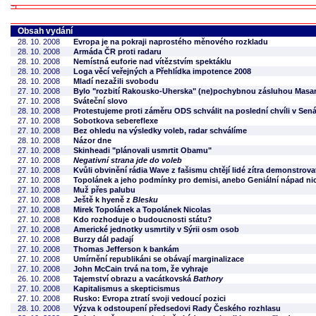
Obsah vydání
28. 10. 2008
Evropa je na pokraji naprostého měnového rozkladu
28. 10. 2008
Armáda ČR proti radaru
28. 10. 2008
Nemístná euforie nad vítězstvím spektáklu
28. 10. 2008
Loga věcí veřejných a Přehlídka impotence 2008
28. 10. 2008
Mladí nezažili svobodu
27. 10. 2008
Bylo "rozbití Rakousko-Uherska" (ne)pochybnou zásluhou Mas
27. 10. 2008
Sváteční slovo
28. 10. 2008
Protestujeme proti záměru ODS schválit na poslední chvíli v Sen
27. 10. 2008
Sobotkova sebereflexe
27. 10. 2008
Bez ohledu na výsledky voleb, radar schválíme
28. 10. 2008
Názor dne
27. 10. 2008
Skinheadi "plánovali usmrtit Obamu"
27. 10. 2008
Negativní strana jde do voleb
27. 10. 2008
Kvůli obvinění rádia Wave z fašismu chtějí lidé zítra demonstrova
27. 10. 2008
Topolánek a jeho podmínky pro demisi, anebo Geniální nápad ni
27. 10. 2008
Muž přes palubu
27. 10. 2008
Ještě k hyeně z
Blesku
27. 10. 2008
Mirek Topolánek a Topolánek Nicolas
27. 10. 2008
Kdo rozhoduje o budoucnosti státu?
27. 10. 2008
Americké jednotky usmrtily v Sýrii osm osob
27. 10. 2008
Burzy dál padají
27. 10. 2008
Thomas Jefferson k bankám
27. 10. 2008
Umírnění republikáni se obávají marginalizace
27. 10. 2008
John McCain trvá na tom, že vyhraje
26. 10. 2008
Tajemství obrazu a vacátkovská
Bathory
27. 10. 2008
Kapitalismus a skepticismus
27. 10. 2008
Rusko: Evropa ztratí svoji vedoucí pozici
28. 10. 2008
Výzva k odstoupení předsedovi Rady Českého rozhlasu