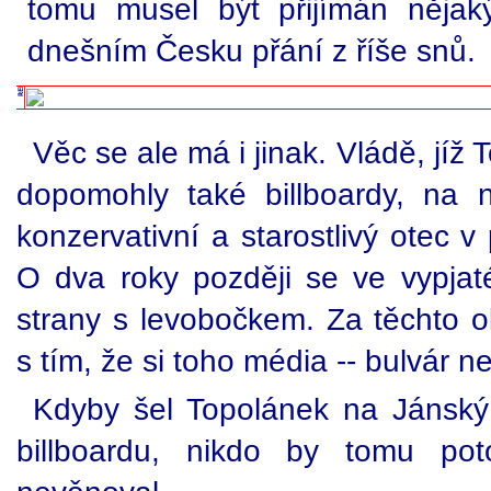
tomu musel být přijímán něja
dnešním Česku přání z říše snů.
Věc se ale má i jinak. Vládě, jíž
dopomohly také billboardy, na 
konzervativní a starostlivý otec v
O dva roky později se ve vypjaté
strany s levobočkem. Za těchto o
s tím, že si toho média -- bulvár n
Kdyby šel Topolánek na Jánsk
billboardu, nikdo by tomu pot