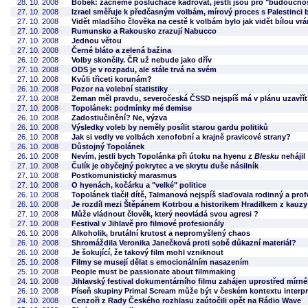
28. 10. 2008
Bobek: začneme posluchače kádrovat, jestli jsou pro "budoucno
27. 10. 2008
Izrael směřuje k předčasným volbám, mírový proces s Palestinci
27. 10. 2008
Vidět mladšího člověka na cestě k volbám bylo jak vidět bílou vr
27. 10. 2008
Rumunsko a Rakousko zrazují Nabucco
27. 10. 2008
Jednou větou
27. 10. 2008
Černé bláto a zelená bažina
26. 10. 2008
Volby skončily. ČR už nebude jako dřív
27. 10. 2008
ODS je v rozpadu, ale stále trvá na svém
27. 10. 2008
Kvůli třiceti korunám?
26. 10. 2008
Pozor na volební statistiky
27. 10. 2008
Zeman měl pravdu, severočeská ČSSD nejspíš má v plánu uzavřít 
27. 10. 2008
Topolánek: podmínky mé demise
26. 10. 2008
Zadostiučinění? Ne, výzva
26. 10. 2008
Výsledky voleb by neměly posílit starou gardu politiků
26. 10. 2008
Jak si vedly ve volbách xenofobní a krajně pravicové strany?
26. 10. 2008
Důstojný Topolánek
26. 10. 2008
Nevím, jestli bych Topolánka při útoku na hyenu z
Blesku
nehájil
27. 10. 2008
Čulík je obyčejný pokrytec a ve skrytu duše násilník
27. 10. 2008
Postkomunistický marasmus
27. 10. 2008
O hyenách, kočárku a "velké" politice
26. 10. 2008
Topolánek tlačil dítě, Talmanová nejspíš slaďovala rodinný a prof
26. 10. 2008
Je rozdíl mezi Štěpánem Kotrbou a historikem Hradilkem z kauz
27. 10. 2008
Může vládnout člověk, který neovládá svou agresi ?
27. 10. 2008
Festival v Jihlavě pro filmové profesionály
26. 10. 2008
Alkoholik, brutální krutost a nepromyšlený chaos
26. 10. 2008
Shromáždila Veronika Janečková proti sobě důkazní materiál?
26. 10. 2008
Je šokující, že takový film mohl vzniknout
25. 10. 2008
Filmy se musejí dělat s emocionálním nasazením
25. 10. 2008
People must be passionate about filmmaking
24. 10. 2008
Jihlavský festival dokumentárního filmu zahájen uprostřed mír
26. 10. 2008
Píseň skupiny Primal Scream může být v českém kontextu interpr
24. 10. 2008
Cenzoři z Rady Českého rozhlasu zaútočili opět na Rádio Wave