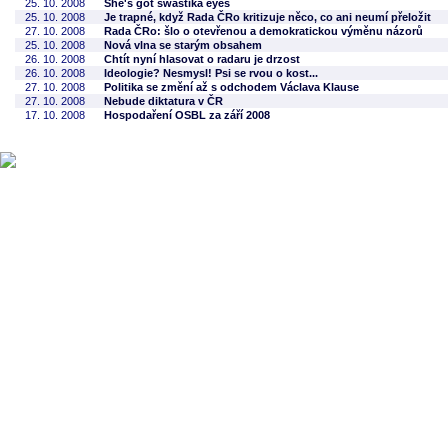
25. 10. 2008
She's got swastika eyes
25. 10. 2008
Je trapné, když Rada ČRo kritizuje něco, co ani neumí přeložit
27. 10. 2008
Rada ČRo: šlo o otevřenou a demokratickou výměnu názorů
25. 10. 2008
Nová vlna se starým obsahem
26. 10. 2008
Chtít nyní hlasovat o radaru je drzost
26. 10. 2008
Ideologie? Nesmysl! Psi se rvou o kost...
27. 10. 2008
Politika se změní až s odchodem Václava Klause
27. 10. 2008
Nebude diktatura v ČR
17. 10. 2008
Hospodaření OSBL za září 2008