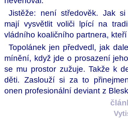
nevěnoval.
Jistěže: není středověk. Jak s
mají vysvětlit voliči lpící na tra
vládního koaličního partnera, kteří
Topolánek jen předvedl, jak dal
mínění, když jde o prosazení jeho
se mu prostor zužuje. Takže k de
děti. Zaslouží si za to přinejme
onen profesionální deviant z Blesk
člán
Vyt