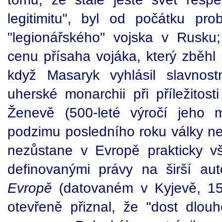
legitimitu", byl od počátku pr
"legionářského" vojska v Rusku
cenu přísaha vojáka, který zběhl 
když Masaryk vyhlásil slavnost
uherské monarchii při příležitos
Ženevě (500-leté výročí jeho 
podzimu posledního roku války neb
nezůstane v Evropě prakticky v
definovanými právy na širší a
Evropě
(datovaném v Kyjevě, 15
otevřeně přiznal, že "dost dlou