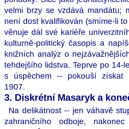
velmi brzy se vzdává mandátu; ma
není dost kvalifikován (smíme-li 
věnuje dál své kariéře univerzitní
kulturně-politický časopis a napí
knižních analýz o nejzávažnějšíc
tehdejšího lidstva. Teprve po 14-l
s úspěchem -- pokouší získat 
1907.
3. Diskrétní Masaryk a kon
Na delikátnost -- jen váhavě st
zahraničního odboje, nakonec