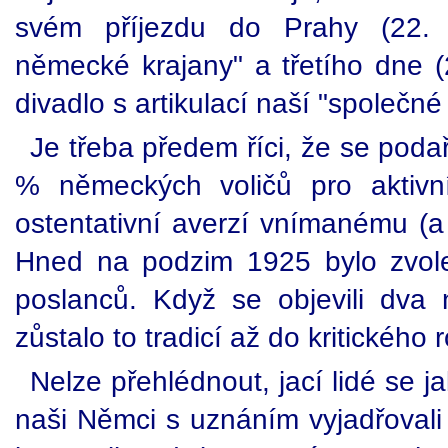
svém příjezdu do Prahy (22. 
německé krajany" a třetího dne (
divadlo s artikulací naší "společné 
Je třeba předem říci, že se poda
% německých voličů pro aktivn
ostentativní averzí vnímanému (a 
Hned na podzim 1925 bylo zvol
poslanců. Když se objevili dva n
zůstalo to tradicí až do kritického
Nelze přehlédnout, jací lidé se j
naši Němci s uznáním vyjadřoval