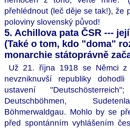
přehlédnout (leč děje se tak!), že
poloviny slovenský původ!
5. Achillova pata ČSR --- je
(Také o tom, kdo "doma" ro
monarchie státoprávně zača
Už 21. října 1918 se Němci z
nevzniknuvší republiky dohodl
ustavení "Deutschösterreic
Deutschböhmen, Sudetenl
Böhmerwaldgau. Mohlo by se pře
před spontánním vyhlášením čes