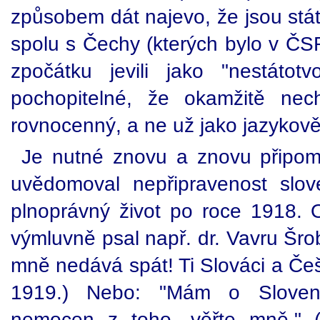
způsobem dát najevo, že jsou stát
spolu s Čechy (kterých bylo v ČS
zpočátku jevili jako "nestáto
pochopitelné, že okamžitě nech
rovnocenný, a ne už jako jazykov
Je nutné znovu a znovu připom
uvědomoval nepřipravenost slo
plnoprávný život po roce 1918. 
výmluvně psal např. dr. Vavru Šro
mně nedává spát! Ti Slováci a Češi 
1919.) Nebo: "Mám o Sloven
nemocen z toho, věřte mně." (