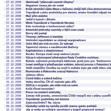
27. 10. 2008
Skinheadi "plánovali usmrtit Obamu"
27. 10. 2008
Negativní strana jde do voleb
27. 10. 2008
Kvůli obvinění rádia Wave z fašismu chtějí lidé zítra demonstrova
27. 10. 2008
Topolánek a jeho podmínky pro demisi, anebo Geniální nápad ni
27. 10. 2008
Muž přes palubu
27. 10. 2008
Ještě k hyeně z
Blesku
27. 10. 2008
Mirek Topolánek a Topolánek Nicolas
27. 10. 2008
Kdo rozhoduje o budoucnosti státu?
27. 10. 2008
Americké jednotky usmrtily v Sýrii osm osob
27. 10. 2008
Burzy dál padají
27. 10. 2008
Thomas Jefferson k bankám
27. 10. 2008
Umírnění republikáni se obávají marginalizace
27. 10. 2008
John McCain trvá na tom, že vyhraje
26. 10. 2008
Tajemství obrazu a vacátkovská
Bathory
27. 10. 2008
Kapitalismus a skepticismus
27. 10. 2008
Rusko: Evropa ztratí svoji vedoucí pozici
28. 10. 2008
Výzva k odstoupení předsedovi Rady Českého rozhlasu
28. 10. 2008
Bobek: začneme posluchače kádrovat, jestli jsou pro "budoucno
27. 10. 2008
Izrael směřuje k předčasným volbám, mírový proces s Palestinci
27. 10. 2008
Vidět mladšího člověka na cestě k volbám bylo jak vidět bílou vr
27. 10. 2008
Rumunsko a Rakousko zrazují Nabucco
27. 10. 2008
Jednou větou
27. 10. 2008
Černé bláto a zelená bažina
26. 10. 2008
Volby skončily. ČR už nebude jako dřív
27. 10. 2008
ODS je v rozpadu, ale stále trvá na svém
27. 10. 2008
Kvůli třiceti korunám?
26. 10. 2008
Pozor na volební statistiky
27. 10. 2008
Zeman měl pravdu, severočeská ČSSD nejspíš má v plánu uzavřít 
27. 10. 2008
Topolánek: podmínky mé demise
26. 10. 2008
Zadostiučinění? Ne, výzva
26. 10. 2008
Výsledky voleb by neměly posílit starou gardu politiků
26. 10. 2008
Jak si vedly ve volbách xenofobní a krajně pravicové strany?