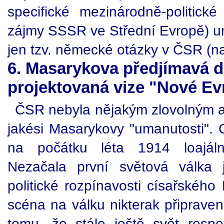
specifické mezinárodně-politick
zájmy SSSR ve Střední Evropě) um
jen tzv. německé otázky v ČSR (na 
6. Masarykova předjímavá 
projektovaná vize "Nové Ev
ČSR nebyla nějakým zlovolným a
jakési Masarykovy "umanutosti". 
na počátku léta 1914 loajál
Nezačala první světová válka 
politické rozpínavosti císařskéh
scéna na válku nikterak připraven
tomu, že stále ještě svět respe