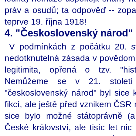
práv a osudů; ta odpověď -- zopa
teprve 19. října 1918!
4. "Československý národ" -
V podmínkách z počátku 20. sto
nedotknutelná zásada v povědom
legitimita, opřená o tzv. "his
Nemůžeme se v 21. století n
"československý národ" byl sice 
fikcí, ale ještě před vznikem ČSR
sice bylo možné státoprávně (a
České království, ale tisíc let n