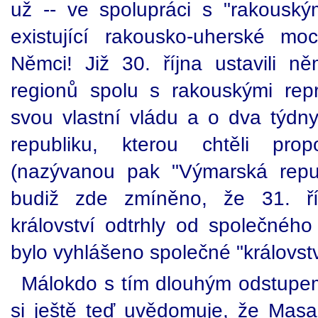
už -- ve spolupráci s "rakouskými
existující rakousko-uherské mo
Němci! Již 30. října ustavili n
regionů spolu s rakouskými repr
svou vlastní vládu a o dva týdny 
republiku, kterou chtěli prop
(nazývanou pak "Výmarská repu
budiž zde zmíněno, že 31. ří
království odtrhly od společného
bylo vyhlášeno společné "královstv
Málokdo s tím dlouhým odstupem
si ještě teď uvědomuje, že Mas