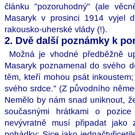
článku "pozoruhodný" (ale věcn
Masaryk v prosinci 1914 vyjel 
rakousko-uherské vlády (!).
2. Dvě další poznámky k po
Možná je vhodné předběžně upo
Masaryk poznamenal do svého de
těm, kteří mohou psát inkoustem; j
svého srdce." (Z původního němec
Nemělo by nám snad uniknout, že 
současnými hrátkami o pozice 
nevývratně musí připadat jako 
pohádky: Sice jako jednačtyřicetile