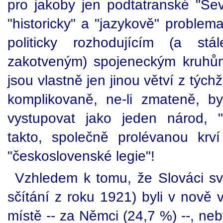
pro jakoby jen podtatranské "Sev
"historicky" a "jazykově" problem
politicky rozhodujícím (a stále
zakotveným) spojeneckým kruhům
jsou vlastně jen jinou větví z týc
komplikovaně, ne-li zmateně, b
vystupovat jako jeden národ, "
takto, společně prolévanou krví
"československé legie"!
Vzhledem k tomu, že Slováci s
sčítání z roku 1921) byli v nově 
místě -- za Němci (24,7 %) --, ne