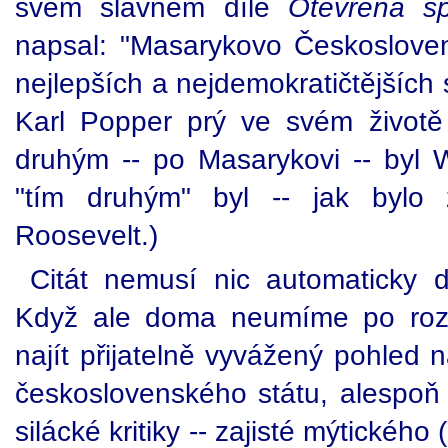
svém slavném díle
Otevřená sp
napsal: "Masarykovo Českoslove
nejlepších a nejdemokratičtějších s
Karl Popper prý ve svém životě
druhým -- po Masarykovi -- byl W
"tím druhým" byl -- jak bylo
Roosevelt.)
Citát nemusí nic automaticky d
Když ale doma neumíme po roz
najít přijatelně vyvážený pohled
československého státu, alespoň 
silácké kritiky -- zajisté mýtickéh