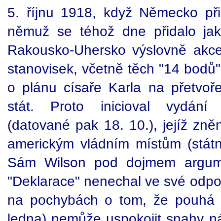
5. říjnu 1918, když Německo při
němuž se téhož dne přidalo jak
Rakousko-Uhersko výslovně akce
stanovisek, včetně těch "14 bodů
o plánu císaře Karla na přetvo
stát. Proto inicioval vydání 
(datované pak 18. 10.), jejíž zně
americkým vládním místům (státní
Sám Wilson pod dojmem argum
"Deklarace" nenechal ve své odpo
na pochybách o tom, že pouhá 
ledna) nemůže uspokojit snahy ná