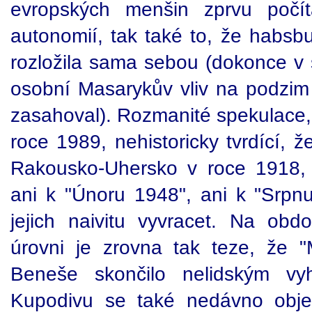
evropských menšin zprvu počít
autonomií, tak také to, že habsb
rozložila sama sebou (dokonce 
osobní Masarykův vliv na podzim
zasahoval). Rozmanité spekulace, k
roce 1989, nehistoricky tvrdící, 
Rakousko-Uhersko v roce 1918, 
ani k "Únoru 1948", ani k "Srpn
jejich naivitu vyvracet. Na obdob
úrovni je zrovna tak teze, že 
Beneše skončilo nelidským 
Kupodivu se také nedávno obje