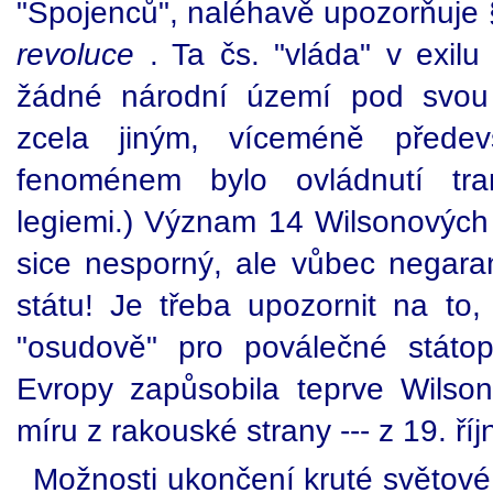
"Spojenců", naléhavě upozorňuje
revoluce
. Ta čs. "vláda" v exilu
žádné národní území pod svou
zcela jiným, víceméně přede
fenoménem bylo ovládnutí tran
legiemi.) Význam 14 Wilsonových 
sice nesporný, ale vůbec negara
státu! Je třeba upozornit na to
"osudově" pro poválečné státop
Evropy zapůsobila teprve Wils
míru z rakouské strany --- z 19. ří
Možnosti ukončení kruté světové 