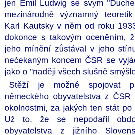
jen Emil Ludwig se svým "Duche
mezinárodně významný teoretik
Karl Kautsky v něm od roku 1933 
dokonce s takovým oceněním, že
jeho mínění zůstával v jeho stín
nečekaným koncem ČSR se vyjád
jako o "naději všech slušně smýšlej
Stěží je možné spojovat po
německého obyvatelstva z ČSR 
okolnostmi, za jakých ten stát po 
Už to, že se nepodařil obd
obyvatelstva z jižního Sloven