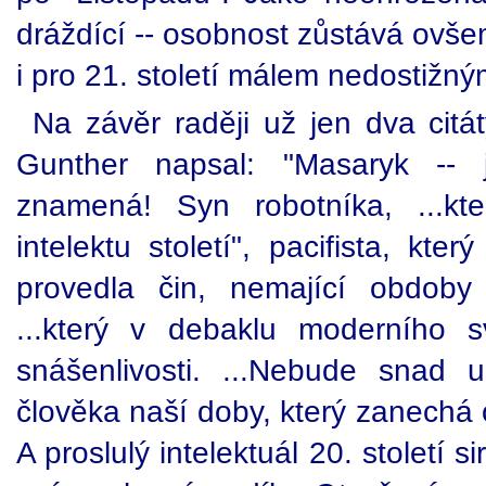
dráždící -- osobnost zůstává ovšem
i pro 21. století málem nedostižn
Na závěr raději už jen dva citá
Gunther napsal: "Masaryk -- 
znamená! Syn robotníka, ...kte
intelektu století", pacifista, kte
provedla čin, nemající obdoby
...který v debaklu moderního s
snášenlivosti. ...Nebude snad 
člověka naší doby, který zanechá 
A proslulý intelektuál 20. století 