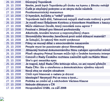
26. 10. 2008
Důstojný Topolánek
26. 10. 2008
Nevím, jestli bych Topolánka při útoku na hyenu z
Blesku
nehájil
27. 10. 2008
Čulík je obyčejný pokrytec a ve skrytu duše násilník
27. 10. 2008
Postkomunistický marasmus
27. 10. 2008
O hyenách, kočárku a "velké" politice
26. 10. 2008
Topolánek tlačil dítě, Talmanová nejspíš slaďovala rodinný a prof
26. 10. 2008
Je rozdíl mezi Štěpánem Kotrbou a historikem Hradilkem z kauz
27. 10. 2008
Může vládnout člověk, který neovládá svou agresi ?
27. 10. 2008
Festival v Jihlavě pro filmové profesionály
26. 10. 2008
Alkoholik, brutální krutost a nepromyšlený chaos
26. 10. 2008
Shromáždila Veronika Janečková proti sobě důkazní materiál?
26. 10. 2008
Je šokující, že takový film mohl vzniknout
25. 10. 2008
Filmy se musejí dělat s emocionálním nasazením
25. 10. 2008
People must be passionate about filmmaking
24. 10. 2008
Jihlavský festival dokumentárního filmu zahájen uprostřed mír
26. 10. 2008
Píseň skupiny Primal Scream může být v českém kontextu interpr
24. 10. 2008
Cenzoři z Rady Českého rozhlasu zaútočili opět na Rádio Wave
25. 10. 2008
She's got swastika eyes
25. 10. 2008
Je trapné, když Rada ČRo kritizuje něco, co ani neumí přeložit
27. 10. 2008
Rada ČRo: šlo o otevřenou a demokratickou výměnu názorů
25. 10. 2008
Nová vlna se starým obsahem
26. 10. 2008
Chtít nyní hlasovat o radaru je drzost
26. 10. 2008
Ideologie? Nesmysl! Psi se rvou o kost...
27. 10. 2008
Politika se změní až s odchodem Václava Klause
27. 10. 2008
Nebude diktatura v ČR
17. 10. 2008
Hospodaření OSBL za září 2008