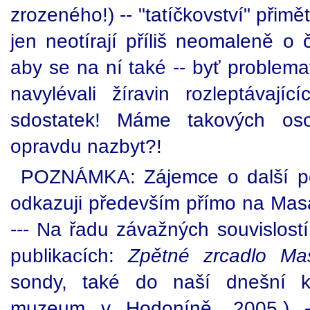
zrozeného!) -- "tatíčkovství" přim
jen neotírají příliš neomaleně o
aby se na ní také -- byť problemat
navylévali žíravin rozleptávajíc
sdostatek! Máme takových oso
opravdu nazbyt?!
POZNÁMKA: Zájemce o další pod
odkazuji především přímo na Masa
--- Na řadu závažných souvislost
publikacích:
Zpětné zrcadlo M
sondy, také do naší dnešní k
muzeum v Hodoníně, 2005.) 