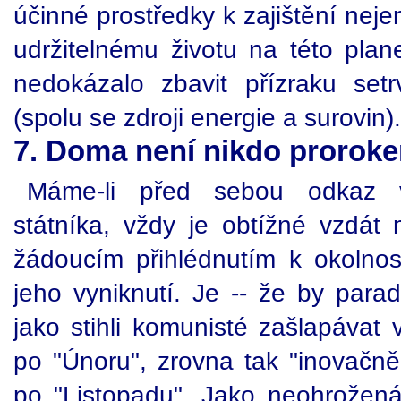
účinné prostředky k zajištění neje
udržitelnému životu na této plan
nedokázalo zbavit přízraku set
(spolu se zdroji energie a surovin).
7. Doma není nikdo prorok
Máme-li před sebou odkaz v
státníka, vždy je obtížné vzdá
žádoucím přihlédnutím k okolno
jeho vyniknutí. Je -- že by para
jako stihli komunisté zašlapáv
po "Únoru", zrovna tak "inovačně"
po "Listopadu". Jako neohrožená 