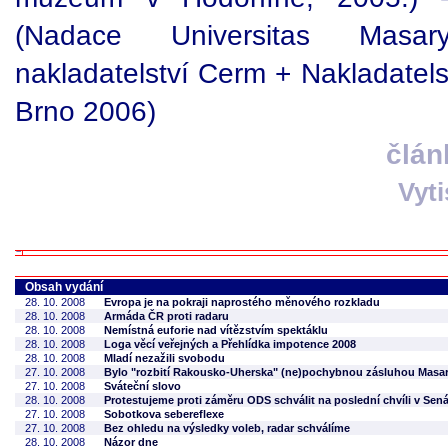
(Nadace Universitas Masa
nakladatelství Cerm + Nakladatels
Brno 2006)
člán
Vyt
Obsah vydání
28. 10. 2008
Evropa je na pokraji naprostého měnového rozkladu
28. 10. 2008
Armáda ČR proti radaru
28. 10. 2008
Nemístná euforie nad vítězstvím spektáklu
28. 10. 2008
Loga věcí veřejných a Přehlídka impotence 2008
28. 10. 2008
Mladí nezažili svobodu
27. 10. 2008
Bylo "rozbití Rakousko-Uherska" (ne)pochybnou zásluhou Mas
27. 10. 2008
Sváteční slovo
28. 10. 2008
Protestujeme proti záměru ODS schválit na poslední chvíli v Sen
27. 10. 2008
Sobotkova sebereflexe
27. 10. 2008
Bez ohledu na výsledky voleb, radar schválíme
28. 10. 2008
Názor dne