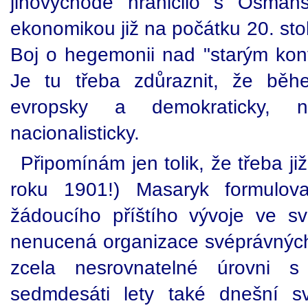
jihovýchodě hraničilo s Osmán
ekonomikou již na počátku 20. stole
Boj o hegemonii nad "starým kont
Je tu třeba zdůraznit, že běh
evropsky a demokraticky, ni
nacionalisticky.
Připomínám jen tolik, že třeba ji
roku 1901!) Masaryk formulov
žádoucího příštího vývoje ve s
nenucená organizace svéprávných 
zcela nesrovnatelné úrovni
sedmdesáti lety také dnešní s