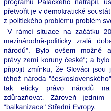
programu Palackého natrápil, u
přetvořit je v demokratické soustá
z politického problému problém s
V rámci situace na začátku 20
mezinárodně-politicky zralá do
národů". Bylo ovšem možné arg
právy zemí koruny české"; a bylo
připojit zmínku, že Slováci jsou 
téhož národa "československého".
tak eticky právo národů na
zdůrazňovat. Zároveň jedním
"balkanizace" Střední Evropy.