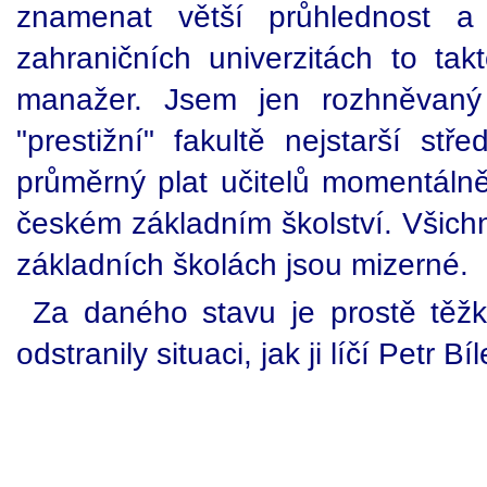
znamenat větší průhlednost 
zahraničních univerzitách to t
manažer. Jsem jen rozhněvaný 
"prestižní" fakultě nejstarší st
průměrný plat učitelů momentáln
českém základním školství. Všichn
základních školách jsou mizerné.
Za daného stavu je prostě těžké
odstranily situaci, jak ji líčí Petr Bíl