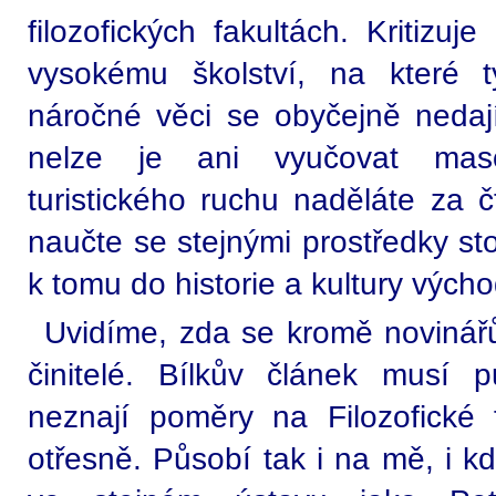
filozofických fakultách. Kritizuj
vysokému školství, na které ty
náročné věci se obyčejně nedají
nelze je ani vyučovat mas
turistického ruchu naděláte za čt
naučte se stejnými prostředky sto
k tomu do historie a kultury východ
Uvidíme, zda se kromě novinářů o
činitelé. Bílkův článek musí p
neznají poměry na Filozofické 
otřesně. Působí tak i na mě, i k