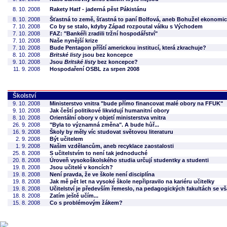
8. 10. 2008
Rakety Hatf - jaderná pěst Pákistánu
8. 10. 2008
Šťastná to země, šťastná to paní Bolfová, aneb Bohužel ekonomick
7. 10. 2008
Co by se stalo, kdyby Západ rozpoutal válku s Východem
7. 10. 2008
FAZ: "Bankéři zradili tržní hospodářství"
7. 10. 2008
Naše nynější krize
7. 10. 2008
Bude Pentagon příští americkou institucí, která zkrachuje?
8. 10. 2008
Britské listy
jsou bez koncepce
9. 10. 2008
Jsou
Britské listy
bez koncepce?
11. 9. 2008
Hospodaření OSBL za srpen 2008
Školství
9. 10. 2008
Ministerstvo vnitra "bude přímo financovat malé obory na FFUK"
9. 10. 2008
Jak čeští politikové likvidují humanitní obory
8. 10. 2008
Orientální obory v objetí ministerstva vnitra
26. 9. 2008
"Byla to významná změna". A bude hůř...
16. 9. 2008
Školy by měly víc studovat světovou literaturu
2. 9. 2008
Být učitelem
1. 9. 2008
Našim vzdělancům, aneb recyklace zaostalosti
25. 8. 2008
S učitelstvím to není tak jednoduché
20. 8. 2008
Úroveň vysokoškolského studia určují studentky a studenti
19. 8. 2008
Jsou učitelé v koncích?
19. 8. 2008
Není pravda, že ve škole není disciplína
19. 8. 2008
Jak mě pět let na vysoké škole nepřipravilo na kariéru učitelky
19. 8. 2008
Učitelství je především řemeslo, na pedagogických fakultách se v
18. 8. 2008
Zatím ještě učím...
15. 8. 2008
Co s problémovým žákem?