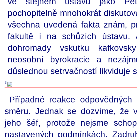
ve stejném ústavu jako Pe
pochopitelně mnohokrát diskutoval
všechna uvedená fakta znám, pr
fakultě i na schůzích ústavu. 
dohromady vskutku kafkovsky
neosobní byrokracie a nezájm
důslednou setrvačností likviduje
Případné reakce odpovědných č
směru. Jednak se dozvíme, že v
jeho šéf, protože nejsme schop
nastavených podmínkách. Zadru