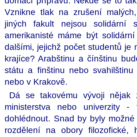
domácí přípravu. Někde se to tak 
Vznikne tlak na zrušení malých
jiných fakult nejsou solidární
amerikanisté máme být solidární 
dalšími, jejichž počet studentů je
krajíce? Arabštinu a čínštinu bu
státu a finštinu nebo svahilštin
nebo v Krakově.
Dá se takovému vývoji nějak z
ministerstva nebo univerzity 
dohlédnout. Snad by byly možné ně
rozdělení na obory filozofické, 