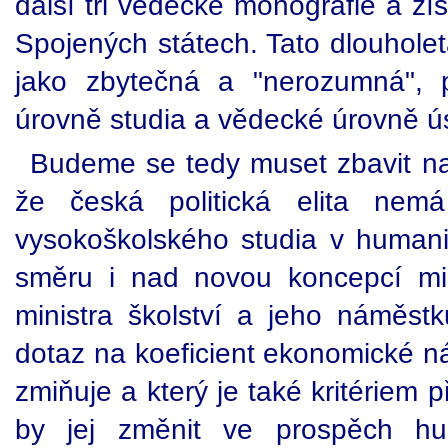
další tři vědecké monografie a z
Spojených státech. Tato dlouholetá
jako zbytečná a "nerozumná", 
úrovně studia a vědecké úrovně ú
Budeme se tedy muset zbavit nai
že česká politická elita nem
vysokoškolského studia v humani
směru i nad novou koncepcí min
ministra školství a jeho náměstk
dotaz na koeficient ekonomické ná
zmiňuje a který je také kritériem p
by jej změnit ve prospěch hu