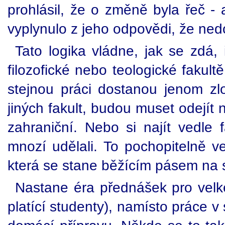
prohlásil, že o změně byla řeč -
vyplynulo z jeho odpovědi, že ne
Tato logika vládne, jak se zdá, 
filozofické nebo teologické fakult
stejnou práci dostanou jenom z
jiných fakult, budou muset odejít n
zahraniční. Nebo si najít vedle 
mnozí udělali. To pochopitelně v
která se stane běžícím pásem na 
Nastane éra přednášek pro velké
platící studenty), namísto práce v