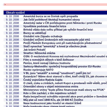
Obsah vydání
9. 10. 2008
Americká burza se ve čtvrtek opět propadla
9. 10. 2008
Jak čeští politikové likvidují humanitní obory
9. 10. 2008
Americký radar v ČR potřebujeme proti Německu i proti Rusku
9. 10. 2008
Vysvětlete podstatu finanční krize
9. 10. 2008
Britská vláda dala světu příklad jak vyřešit finanční krizi
9. 10. 2008
Burzy se uklidňují
9. 10. 2008
Globální role Západu ochabuje
9. 10. 2008
Globální snížení úrokových měr nezastavilo pád trhů
8. 10. 2008
Potěš Pánbůh Evropskou unii při nadcházejícím předsednictví
9. 10. 2008
Stačí vynechat "americký" a hned je všechno jinak
9. 10. 2008
Jak bránit Pobaltí
8. 10. 2008
Stratfor: Německá otázka
9. 10. 2008
OSN: O nezávislosti Kosova má rozhodnout Mezinárodní soudní 
9. 10. 2008
Film o romských dětech v kině
Světozor
9. 10. 2008
Peníze, které nemají žádnou hodnotu
9. 10. 2008
Sarkozy-Medveděv: společný hospodářský prostor EU-Rusko
9. 10. 2008
Rusko vyzbrojuje NATO
9. 10. 2008
V BL jsou "amatéři" a nemají "soudnost"; patří jim to!
9. 10. 2008
Eutanázie? Máme dost starostí s těmi, kteří chtějí žít, jak chceme r
9. 10. 2008
Český vojevůdce Radola Gajda
9. 10. 2008
O zlatě, zisku a ztrátách, neboli Kupci a prodavači měli vědět, proč
8. 10. 2008
Orientální obory v objetí ministerstva vnitra
9. 10. 2008
Ministerstvo vnitra "bude přímo financovat malé obory na FFUK"
9. 10. 2008
Kdo s čím zachází, s tím nejednou schází!
9. 10. 2008
Rada bezpečnosti schválila vojenské akce proti pirátům v Somáls
9. 10. 2008
Můj plat už není 1840 Kčs, ale 19 600 Kč čistého
9. 10. 2008
Nase budoucnost jako hovězí ve vlastní šťávě
9. 10. 2008
Naše bankovky dnes zlatem kryté nejsou