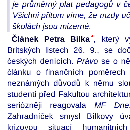
je průměrný plat pedagogů v č
Všichni přitom víme, že mzdy uč
školách jsou mizerné.
Článek Petra Bílka
, který 
Britských listech 26. 9., se do
českých denících.
Právo
se o ně
článku o finančních poměrech n
neznámých důvodů k němu slou
studenti před Fakultou architekt
seriózněji reagovala
MF Dne
Zahradníček smysl Bílkovy úv
krizovou situací humanitníc