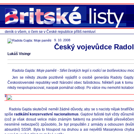
deník o všem, o čem se v České republice příliš nemluví
9. 10. 2008
Český vojevůdce Radol
Lukáš Visingr
Radola Gajda: Moje paměti - Střet českých legií s rodící se bolševickou
Jen se někdy zkuste pozitivně vyjádřit o osobě generála Radoly Gajdy.
Československé republiky vedl Národní obec fašistickou. Někteří pak k tomu i
nikdy nespolupracoval, naopak pomáhal odboji. Po válce mu nemohli kolabor
Radola Gajda skutečně neměl žádné důvody, aby se s nacisty nějak bratříčko
spíše
radikální konzervativní nacionalismus
. Gajdovi fašisté byli vždy důraz
(což je však dosud velice málo známým faktem) na prvním místě přesvědčený
nesmírné nebezpečí) způsobilo, že byl propuštěn z armády a odsouzen (kvůli
absurdní) SSSR. Byla to hloupost na druhou a asi největší Masarykova chyba