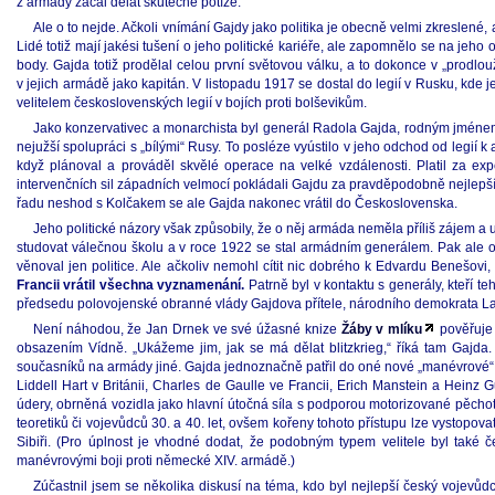
z armády začal dělat skutečné potíže.
Ale o to nejde. Ačkoli vnímání Gajdy jako politika je obecně velmi zkreslené,
Lidé totiž mají jakési tušení o jeho politické kariéře, ale zapomnělo se na je
body. Gajda totiž prodělal celou první světovou válku, a to dokonce v „prodl
v jejich armádě jako kapitán. V listopadu 1917 se dostal do legií v Rusku, kde
velitelem československých legií v bojích proti bolševikům.
Jako konzervativec a monarchista byl generál Radola Gajda, rodným jménem
nejužší spolupráci s „bílými“ Rusy. To posléze vyústilo v jeho odchod od legií k
když plánoval a prováděl skvělé operace na velké vzdálenosti. Platil za expe
intervenčních sil západních velmocí pokládali Gajdu za pravděpodobně nejlepšího
řadu neshod s Kolčakem se ale Gajda nakonec vrátil do Československa.
Jeho politické názory však způsobily, že o něj armáda neměla příliš zájem a 
studovat válečnou školu a v roce 1922 se stal armádním generálem. Pak ale o
věnoval jen politice. Ale ačkoliv nemohl cítit nic dobrého k Edvardu Benešov
Francii vrátil všechna vyznamenání.
Patrně byl v kontaktu s generály, kteří 
předsedu polovojenské obranné vlády Gajdova přítele, národního demokrata La
Není náhodou, že Jan Drnek ve své úžasné knize
Žáby v mlíku
pověřuje 
obsazením Vídně. „Ukážeme jim, jak se má dělat blitzkrieg,“ říká tam Gajd
současníků na armády jiné. Gajda jednoznačně patřil do oné nové „manévrové“ škol
Liddell Hart v Británii, Charles de Gaulle ve Francii, Erich Manstein a Heinz
údery, obrněná vozidla jako hlavní útočná síla s podporou motorizované pěchoty
teoretiků či vojevůdců 30. a 40. let, ovšem kořeny tohoto přístupu lze vystopo
Sibiři. (Pro úplnost je vhodné dodat, že podobným typem velitele byl také č
manévrovými boji proti německé XIV. armádě.)
Zúčastnil jsem se několika diskusí na téma, kdo byl nejlepší český vojevůdce