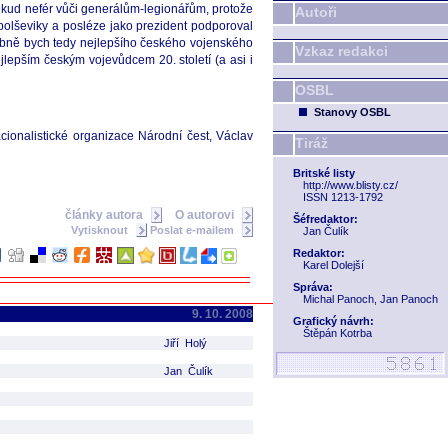
někud nefér vůči generálům-legionářům, protože
Autoři
olševiky a posléze jako prezident podporoval
obně bych tedy nejlepšího českého vojenského
Vzkaz redakci
jlepším českým vojevůdcem 20. století (a asi i
OSBL
Stanovy OSBL
nacionalistické organizace Národní čest, Václav
Tiráž
Britské listy
http://www.blisty.cz/
ISSN 1213-1792
články autora
O autorovi
Šéfredaktor:
Vytisknout
Poslat e-mailem
Jan Čulík
Redaktor:
Karel Dolejší
Správa:
Michal Panoch, Jan Panoch
9. 10. 2008
Grafický návrh:
Štěpán Kotrba
Jiří Holý
Jan Čulík