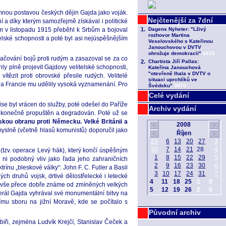
namnou postavou českých dějin Gajda jako voják.
 a díky kterým samozřejmě získával i politické
em v listopadu 1915 přeběhl k Srbům a bojoval
elské schopnosti a poté byl asi nejúspěšnějším
ačování bojů proti rudým a zasazoval se za co
ly plně projevit Gajdovy velitelské schopnosti,
tězit proti obrovské přesile rudých. Velitelé
ie a Francie mu udělily vysoká vyznamenání. Pro
Celé vydání
ise byl vrácen do služby, poté odešel do Paříže
Archiv vydání
26 konečně propuštěn a degradován. Poté už se
skou obranu proti Německu. Velké Británii a
myslně (včetně hlasů komunistů) doporučil jako
(tzv. operace Levý hák), který končí úspěšným
 ni podobný vliv jako řada jeho zahraničních
ínu „bleskové války“: John F. C. Fuller a Basil
ch druhů vojsk, drtivé dělostřelecké i letecké
 To vše přece dobře známe od zmíněných velkých
nerál Gajda vyhrával své monumentální bitvy na
nímu sboru na jižní Moravě, kde se počítalo s
Původní archiv
ibiři, zejména Ludvík Krejčí, Stanislav Čeček a