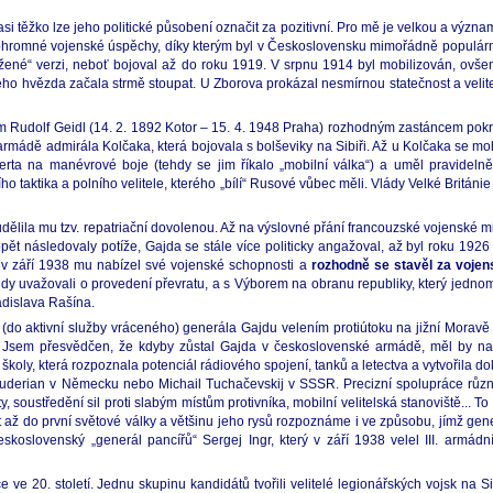
 asi těžko lze jeho politické působení označit za pozitivní. Pro mě je velkou a výz
ho ohromné vojenské úspěchy, díky kterým byl v Československu mimořádně populární
oužené“ verzi, neboť bojoval až do roku 1919. V srpnu 1914 byl mobilizován, ovš
 jeho hvězda začala strmě stoupat. U Zborova prokázal nesmírnou statečnost a velit
 Rudolf Geidl (14. 2. 1892 Kotor – 15. 4. 1948 Praha) rozhodným zastáncem pokr
 armádě admirála Kolčaka, která bojovala s bolševiky na Sibiři. Až u Kolčaka se moh
rta na manévrové boje (tehdy se jim říkalo „mobilní válka“) a uměl pravidelně ví
 taktika a polního velitele, kterého „bílí“ Rusové vůbec měli. Vlády Velké Britán
udělila mu tzv. repatriační dovolenou. Až na výslovné přání francouzské vojenské m
pět následovaly potíže, Gajda se stále více politicky angažoval, až byl roku 19
i, v září 1938 mu nabízel své vojenské schopnosti a
rozhodně se stavěl za vojen
tehdy uvažovali o provedení převratu, a s Výborem na obranu republiky, který jedno
dislava Rašína.
(do aktivní služby vráceného) generála Gajdu velením protiútoku na jižní Moravě 
a. Jsem přesvědčen, že kdyby zůstal Gajda v československé armádě, měl by na
y, která rozpoznala potenciál rádiového spojení, tanků a letectva a vytvořila doktr
 Guderian v Německu nebo Michail Tuchačevskij v SSSR. Precizní spolupráce různý
, soustředění sil proti slabým místům protivníka, mobilní velitelská stanoviště...
vat až do první světové války a většinu jeho rysů rozpoznáme i ve způsobu, jímž ge
eskoslovenský „generál pancířů“ Sergej Ingr, který v září 1938 velel III. armád
 ve 20. století. Jednu skupinu kandidátů tvořili velitelé legionářských vojsk na S