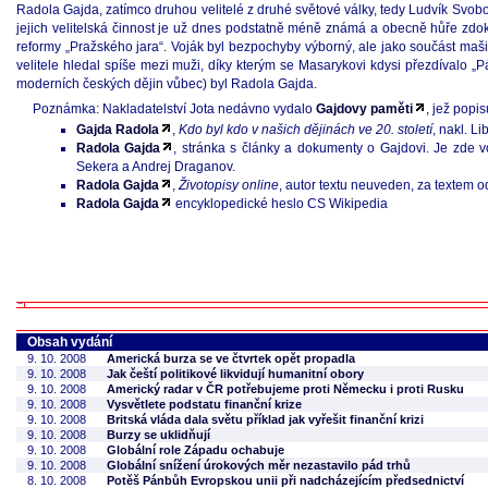
Radola Gajda, zatímco druhou velitelé z druhé světové války, tedy Ludvík Svob
jejich velitelská činnost je už dnes podstatně méně známá a obecně hůře zdo
reformy „Pražského jara“. Voják byl bezpochyby výborný, ale jako součást m
velitele hledal spíše mezi muži, díky kterým se Masarykovi kdysi přezdívalo „P
moderních českých dějin vůbec) byl Radola Gajda.
Poznámka: Nakladatelství Jota nedávno vydalo
Gajdovy paměti
, jež popi
Gajda Radola
,
Kdo byl kdo v našich dějinách ve 20. století
, nakl. Li
Radola Gajda
, stránka s články a dokumenty o Gajdovi. Je zde v
Sekera a Andrej Draganov.
Radola Gajda
,
Životopisy online
, autor textu neuveden, za textem 
Radola Gajda
encyklopedické heslo CS Wikipedia
Obsah vydání
9. 10. 2008
Americká burza se ve čtvrtek opět propadla
9. 10. 2008
Jak čeští politikové likvidují humanitní obory
9. 10. 2008
Americký radar v ČR potřebujeme proti Německu i proti Rusku
9. 10. 2008
Vysvětlete podstatu finanční krize
9. 10. 2008
Britská vláda dala světu příklad jak vyřešit finanční krizi
9. 10. 2008
Burzy se uklidňují
9. 10. 2008
Globální role Západu ochabuje
9. 10. 2008
Globální snížení úrokových měr nezastavilo pád trhů
8. 10. 2008
Potěš Pánbůh Evropskou unii při nadcházejícím předsednictví