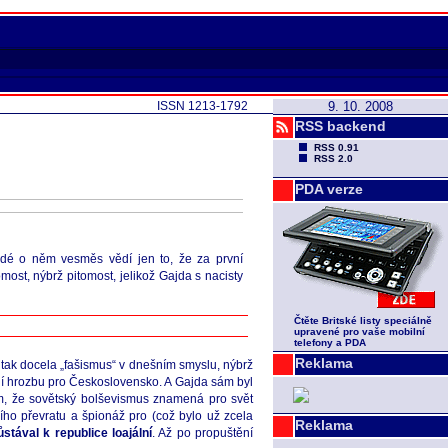
ISSN 1213-1792
9. 10. 2008
RSS backend
RSS 0.91
RSS 2.0
PDA verze
lidé o něm vesměs vědí jen to, že za první
most, nýbrž pitomost, jelikož Gajda s nacisty
Čtěte Britské listy speciálně
upravené pro vaše mobilní
telefony a PDA
Reklama
 tak docela „fašismus“ v dnešním smyslu, nýbrž
ční hrozbu pro Československo. A Gajda sám byl
m, že sovětský bolševismus znamená pro svět
ho převratu a špionáž pro (což bylo už zcela
Reklama
ůstával k republice loajální
. Až po propuštění