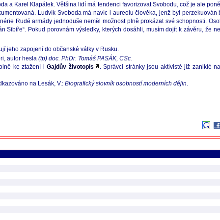
oda a Karel Klapálek. Většina lidí má tendenci favorizovat Svobodu, což je ale po
kumentovaná. Ludvík Svoboda má navíc i aureolu člověka, jenž byl perzekuován b
ašinérie Rudé armády jednoduše neměl možnost plně prokázat své schopnosti. Os
án Sibiře“. Pokud porovnám výsledky, kterých dosáhli, musím dojít k závěru, že ne
sují jeho zapojení do občanské války v Rusku.
bri, autor hesla
(tp) doc. PhDr. Tomáš PASÁK, CSc.
olně ke ztažení i
Gajdův životopis
. Správci stránky jsou aktivisté již zaniklé 
odkazováno na Lesák, V.:
Biografický slovník osobností moderních dějin
.