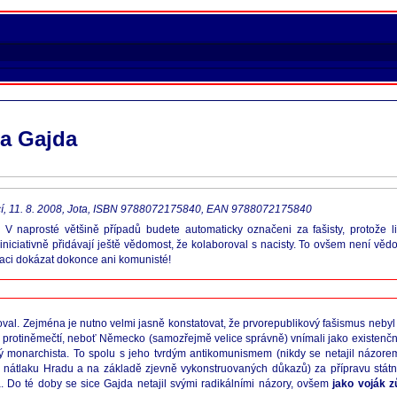
a Gajda
 mocí, 11. 8. 2008, Jota, ISBN 9788072175840, EAN 9788072175840
 V naprosté většině případů budete automaticky označeni za fašisty, protože 
niciativně přidávají ještě vědomost, že kolaboroval s nacisty. To ovšem není vědo
aci dokázat dokonce ani komunisté!
val. Zejména je nutno velmi jasně konstatovat, že prvorepublikový fašismus nebyl
ně protiněmečtí, neboť Německo (samozřejmě velice správně) vnímali jako existen
 monarchista. To spolu s jeho tvrdým antikomunismem (nikdy se netajil názore
 nátlaku Hradu a na základě zjevně vykonstruovaných důkazů) za přípravu státní
. Do té doby se sice Gajda netajil svými radikálními názory, ovšem
jako voják z