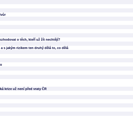
dvůr
ozhodovat o těch, kteří už žít nechtějí?
 a s jakým rizikem ten druhý dělá to, co dělá
ku
á krize už není před vraty ČR