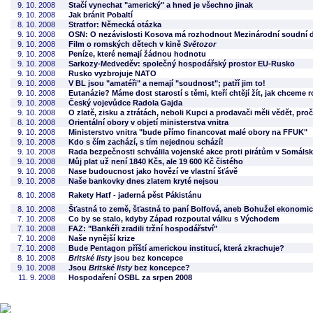
9. 10. 2008
Stačí vynechat "americký" a hned je všechno jinak
9. 10. 2008
Jak bránit Pobaltí
8. 10. 2008
Stratfor: Německá otázka
9. 10. 2008
OSN: O nezávislosti Kosova má rozhodnout Mezinárodní soudní 
9. 10. 2008
Film o romských dětech v kině
Světozor
9. 10. 2008
Peníze, které nemají žádnou hodnotu
9. 10. 2008
Sarkozy-Medveděv: společný hospodářský prostor EU-Rusko
9. 10. 2008
Rusko vyzbrojuje NATO
9. 10. 2008
V BL jsou "amatéři" a nemají "soudnost"; patří jim to!
9. 10. 2008
Eutanázie? Máme dost starostí s těmi, kteří chtějí žít, jak chceme r
9. 10. 2008
Český vojevůdce Radola Gajda
9. 10. 2008
O zlatě, zisku a ztrátách, neboli Kupci a prodavači měli vědět, proč
8. 10. 2008
Orientální obory v objetí ministerstva vnitra
9. 10. 2008
Ministerstvo vnitra "bude přímo financovat malé obory na FFUK"
9. 10. 2008
Kdo s čím zachází, s tím nejednou schází!
9. 10. 2008
Rada bezpečnosti schválila vojenské akce proti pirátům v Somáls
9. 10. 2008
Můj plat už není 1840 Kčs, ale 19 600 Kč čistého
9. 10. 2008
Nase budoucnost jako hovězí ve vlastní šťávě
9. 10. 2008
Naše bankovky dnes zlatem kryté nejsou
8. 10. 2008
Rakety Hatf - jaderná pěst Pákistánu
8. 10. 2008
Šťastná to země, šťastná to paní Bolfová, aneb Bohužel ekonomick
7. 10. 2008
Co by se stalo, kdyby Západ rozpoutal válku s Východem
7. 10. 2008
FAZ: "Bankéři zradili tržní hospodářství"
7. 10. 2008
Naše nynější krize
7. 10. 2008
Bude Pentagon příští americkou institucí, která zkrachuje?
8. 10. 2008
Britské listy
jsou bez koncepce
9. 10. 2008
Jsou
Britské listy
bez koncepce?
11. 9. 2008
Hospodaření OSBL za srpen 2008