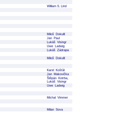
William S. Lind
Miloš Dokulil
Jan Paul
Lukáš Visingr
Uwe Ladwig
Lukáš Zádrapa
Miloš Dokulil
Karel Košťál
Jan Makovička
Štěpán Kotrba,
Lukáš Visingr
Uwe Ladwig
Michal Vimmer
Milan Sova