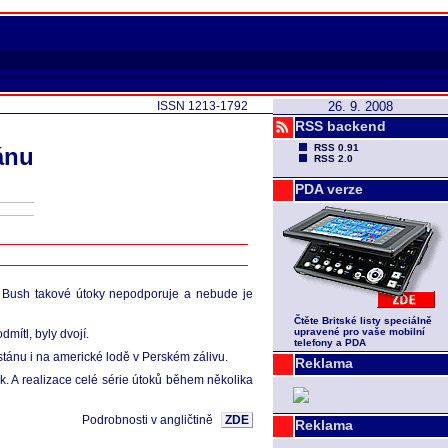
ISSN 1213-1792
26. 9. 2008
RSS backend
RSS 0.91
ánu
RSS 2.0
PDA verze
 že Bush takové útoky nepodporuje a nebude je
Čtěte Britské listy speciálně
upravené pro vaše mobilní
mítl, byly dvojí.
telefony a PDA
stánu i na americké lodě v Perském zálivu.
Reklama
ek. A realizace celé série útoků během několika
Podrobnosti v angličtině
ZDE
Reklama