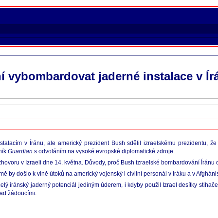
ní vybombardovat jaderné instalace v Ír
instalacím v Íránu, ale americký prezident Bush sdělil izraelskému prezidentu,
ník
Guardian
s odvoláním na vysoké evropské diplomatické zdroje.
hovoru v Izraeli dne 14. května. Důvody, proč Bush izraelské bombardování Íránu od
y došlo k vlně útoků na americký vojenský i civilní personál v Iráku a v Afgháni
elý íránský jaderný potenciál jediným úderem, i kdyby použil Izrael desítky stihač
nad žádoucími.