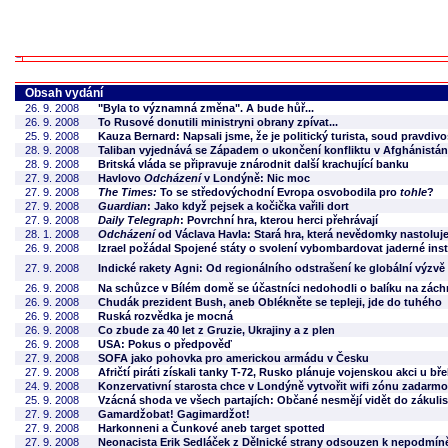
Obsah vydání
26. 9. 2008
"Byla to významná změna". A bude hůř...
26. 9. 2008
To Rusové donutili ministryni obrany zpívat...
25. 9. 2008
Kauza Bernard: Napsali jsme, že je politický turista, soud pravdi
28. 9. 2008
Taliban vyjednává se Západem o ukončení konfliktu v Afghánistá
28. 9. 2008
Britská vláda se připravuje znárodnit další krachující banku
27. 9. 2008
Havlovo
Odcházení
v Londýně: Nic moc
27. 9. 2008
The Times:
To se středovýchodní Evropa osvobodila pro
tohle
?
27. 9. 2008
Guardian
: Jako když pejsek a kočička vařili dort
27. 9. 2008
Daily Telegraph
: Povrchní hra, kterou herci přehrávají
28. 1. 2008
Odcházení
od Václava Havla: Stará hra, která nevědomky nastoluj
26. 9. 2008
Izrael požádal Spojené státy o svolení vybombardovat jaderné inst
27. 9. 2008
Indické rakety Agni: Od regionálního odstrašení ke globální výzvě
26. 9. 2008
Na schůzce v Bílém domě se účastníci nedohodli o balíku na zác
26. 9. 2008
Chudák prezident Bush, aneb Oblékněte se tepleji, jde do tuhého
26. 9. 2008
Ruská rozvědka je mocná
26. 9. 2008
Co zbude za 40 let z Gruzie, Ukrajiny a z plen
26. 9. 2008
USA: Pokus o předpověď
27. 9. 2008
SOFA jako pohovka pro americkou armádu v Česku
27. 9. 2008
Afričtí piráti získali tanky T-72, Rusko plánuje vojenskou akci u bř
24. 9. 2008
Konzervativní starosta chce v Londýně vytvořit wifi zónu zadarm
25. 9. 2008
Vzácná shoda ve všech partajích: Občané nesmějí vidět do zákulisí
27. 9. 2008
Gamardžobat! Gagimardžot!
27. 9. 2008
Harkonneni a Čunkové aneb target spotted
27. 9. 2008
Neonacista Erik Sedláček z Dělnické strany odsouzen k nepodmín