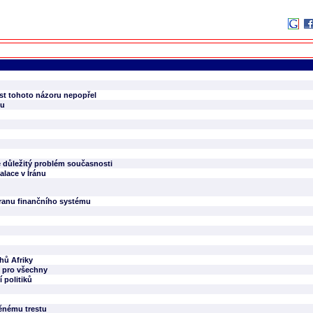
vost tohoto názoru nepopřel
nu
e důležitý problém současnosti
alace v Íránu
hranu finančního systému
ehů Afriky
o pro všechny
 politiků
ěnému trestu