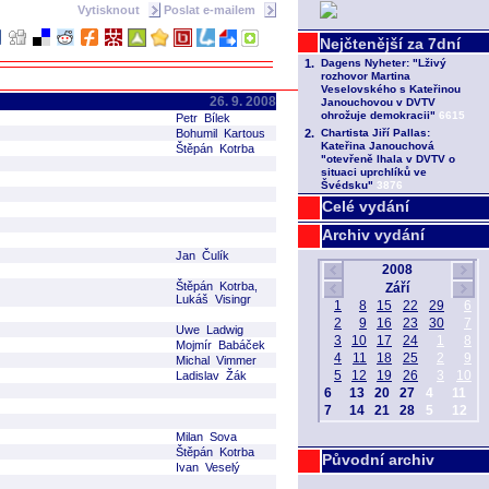
Vytisknout
Poslat e-mailem
26. 9. 2008
Petr Bílek
Bohumil Kartous
Štěpán Kotrba
Celé vydání
Archiv vydání
Jan Čulík
Štěpán Kotrba,
Lukáš Visingr
Uwe Ladwig
Mojmír Babáček
Michal Vimmer
Ladislav Žák
Milan Sova
Štěpán Kotrba
Původní archiv
Ivan Veselý