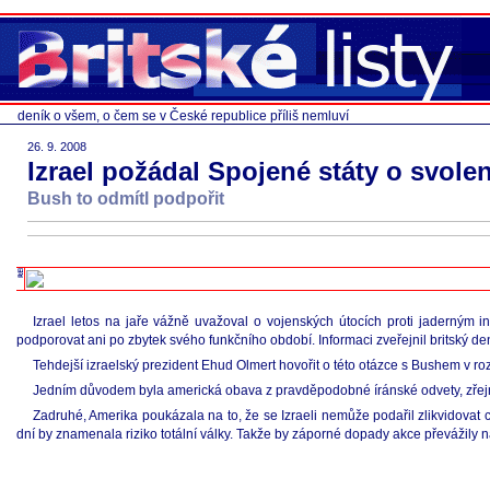
deník o všem, o čem se v České republice příliš nemluví
26. 9. 2008
Izrael požádal Spojené státy o svole
Bush to odmítl podpořit
Izrael letos na jaře vážně uvažoval o vojenských útocích proti jaderným 
podporovat ani po zbytek svého funkčního období. Informaci zveřejnil britský de
Tehdejší izraelský prezident Ehud Olmert hovořit o této otázce s Bushem v roz
Jedním důvodem byla americká obava z pravděpodobné íránské odvety, zřejmě b
Zadruhé, Amerika poukázala na to, že se Izraeli nemůže podařil zlikvidovat c
dní by znamenala riziko totální války. Takže by záporné dopady akce převážily 