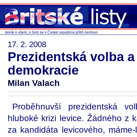
deník o všem, o čem se v České republice příliš nemluví
17. 2. 2008
Prezidentská volba a
demokracie
Milan Valach
Proběhnuvší prezidentská vo
hluboké krizi levice. Žádného z 
za kandidáta levicového, máme-li