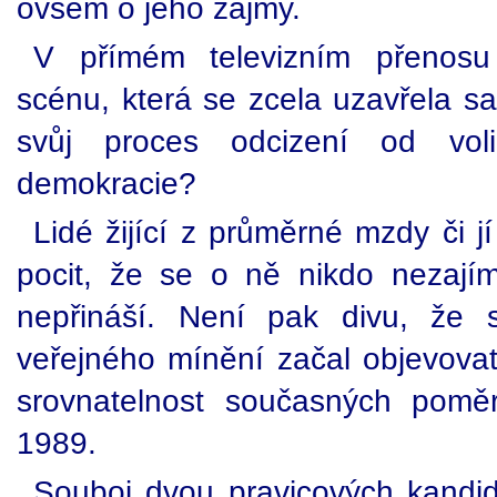
ovšem o jeho zájmy.
V přímém televizním přenosu 
scénu, která se zcela uzavřela s
svůj proces odcizení od vol
demokracie?
Lidé žijící z průměrné mzdy či jí
pocit, že se o ně nikdo nezají
nepřináší. Není pak divu, že
veřejného mínění začal objevovat 
srovnatelnost současných pom
1989.
Souboj dvou pravicových kandidá