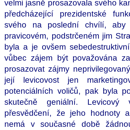
velmi jasně prosazovala svého ka
předcházející prezidentské fu
svého na poslední chvílí, aby
pravicovém, podstrčeném jim Stra
byla a je ovšem sebedestrukti
vůbec zájem být považována za 
prosazovat zájmy neprivilegovan
její levicovost jen marketin
potenciálních voličů, pak byla 
skutečně geniální. Levicový 
přesvědčení, že jeho hodnoty a j
nemá v současné době žádnou