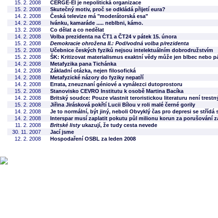
15. 2. 2008
CERGE-EI je nepolitická organizace
15. 2. 2008
Skutečný motiv, proč se odkládá přijetí eura?
14. 2. 2008
Česká televize má "moderátorská esa"
14. 2. 2008
Ivánku, kamaráde ..... neblbni, kámo.
13. 2. 2008
Co dělat a co nedělat
14. 2. 2008
Volba prezidenta na ČT1 a ČT24 v pátek 15. února
15. 2. 2008
Demokracie ohrožena II.: Pod/vodná volba p/rezidenta
15. 2. 2008
Učebnice českých fyziků nejsou intelektuálním dobrodružstvím
15. 2. 2008
ŠK: Kritizovat materialismus exaktní vědy může jen blbec nebo p
14. 2. 2008
Metafyzika pana Tichánka
14. 2. 2008
Základní otázka, nejen filosofická
14. 2. 2008
Metafyzické názory do fyziky nepatří
14. 2. 2008
Errata, zneuznaní géniové a vynálezci dutoprostoru
15. 2. 2008
Stanovisko CEVRO Institutu k osobě Martina Bacíka
14. 2. 2008
Britský soudce: Pouze vlastnit teroristickou literaturu není trestn
15. 2. 2008
Jiřina Jirásková pokřtí Lucii Bílou v roli malé černé gorily
14. 2. 2008
Je to normální, být jiný, neboli Obvyklý čas pro depresi se stříd
14. 2. 2008
Interspar musí zaplatit pokutu půl milionu korun za porušování 
11. 2. 2008
Britské listy
ukazují, že tudy cesta nevede
30. 11. 2007
Jací jsme
12. 2. 2008
Hospodaření OSBL za leden 2008