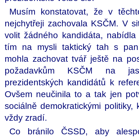
Musím konstatovat, že v těcht
nejchytřeji zachovala KSČM. V sit
volit žádného kandidáta, nabíd
tím na mysli taktický tah s pa
mohla zachovat tvář ještě na posl
požadavkům KSČM na jasno
prezidentských kandidátů k refe
Ovšem neučinila to a tak jen pot
sociálně demokratickými politiky, 
vždy zradí.
Co bránilo ČSSD, aby alesp