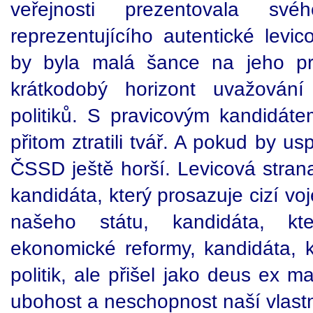
veřejnosti prezentovala své
reprezentujícího autentické levi
by byla malá šance na jeho pr
krátkodobý horizont uvažování
politiků. S pravicovým kandidáte
přitom ztratili tvář. A pokud by us
ČSSD ještě horší. Levicová stran
kandidáta, který prosazuje cizí v
našeho státu, kandidáta, kte
ekonomické reformy, kandidáta, k
politik, ale přišel jako deus ex m
ubohost a neschopnost naší vlastn