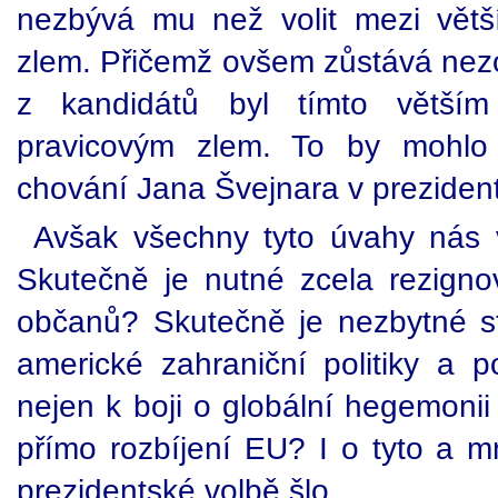
nezbývá mu než volit mezi vět
zlem. Přičemž ovšem zůstává nez
z kandidátů byl tímto větší
pravicovým zlem. To by mohlo
chování Jana Švejnara v prezident
Avšak všechny tyto úvahy nás 
Skutečně je nutné zcela rezign
občanů? Skutečně je nezbytné st
americké zahraniční politiky a po
nejen k boji o globální hegemonii
přímo rozbíjení EU? I o tyto a m
prezidentské volbě šlo.