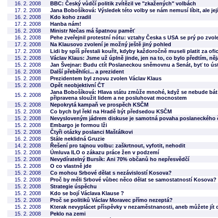
16. 2. 2008
BBC: Český vůdčí politik zvítězil ve "zkažených" volbách
17. 2. 2008
Jana Bobošíková: Výsledek této volby se nám nemusí líbit, ale je
16. 2. 2008
Kdo koho zradil
17. 2. 2008
Hanba nám!
16. 2. 2008
Ministr Nečas má špatnou paměť
16. 2. 2008
Pehe zveřejnil protestní nótu: vztahy Česka s USA se prý po zvol
17. 2. 2008
Na Klausovo zvolení je možný ještě jiný pohled
17. 2. 2008
Lidi by spíš přestali kouřit, kdyby každoročně museli platit za ofi
15. 2. 2008
Václav Klaus: Jsme už úplně jinde, jen na to, co bylo předtím, ně
15. 2. 2008
Jan Švejnar: Budu ctít Poslaneckou sněmovnu a Senát, byť to ús
16. 2. 2008
Další přeběhlíci... a prezident
15. 2. 2008
Prezidentem byl znovu zvolen Václav Klaus
15. 2. 2008
Opět neobjektivní ČT
Jana Bobošíková: Hlava státu zmůže mnohé, když se nebude bát hl
15. 2. 2008
připravena sloužit lidem a ne posluhovat mocnostem
15. 2. 2008
Nepokrytá kampaň ve prospěch KSČM
15. 2. 2008
Co bych byl řekl na Hradě být předsedou KSČM
15. 2. 2008
Nevysloveným jádrem diskuse je samotná povaha poslaneckého 
15. 2. 2008
Embargo je formou lži
15. 2. 2008
Čtyři otázky poslanci Maštálkovi
16. 2. 2008
Stále neklidná Gruzie
14. 2. 2008
Řešení pro tajnou volbu: zaškrtnout, vyfotit, nehodit
15. 2. 2008
Úmluva ILO o zákazu práce žen v podzemí
15. 2. 2008
Nevydíratelný Bursík: Ani 70% občanů ho nepřesvědčí
15. 2. 2008
O co vlastně jde
15. 2. 2008
Co mohou Srbové dělat s nezávislostí Kosova?
15. 2. 2008
Proč by měli Srbové vůbec něco dělat se samostatností Kosova?
15. 2. 2008
Strategie úspěchu
15. 2. 2008
Kdo se bojí Václava Klause ?
15. 2. 2008
Proč se politiků Václav Moravec přímo nezeptá?
15. 2. 2008
Kterak nevyplácet příspěvky v nezaměstnanosti, aneb můžete jít 
15. 2. 2008
Peklo na zemi