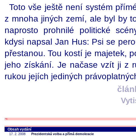
Toto vše ještě není systém přím
z mnoha jiných zemí, ale byl by t
naprosto prohnilé politické scé
kdysi napsal Jan Hus: Psi se perou
přestanou. Tou kostí je majetek, p
jeho získání. Je načase vzít ji z r
rukou jejích jediných právoplatných
člán
Vyt
Obsah vydání
17. 2. 2008
Prezidentská volba a přímá demokracie