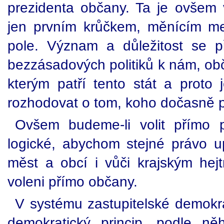
prezidenta občany. Ta je ovšem
jen prvním krůčkem, měnícím m
pole. Význam a důležitost se 
bezzásadových politiků k nám, ob
kterým patří tento stát a prot
rozhodovat o tom, koho dočasně 
Ovšem budeme-li volit přímo p
logické, abychom stejné právo up
měst a obcí i vůči krajským hej
voleni přímo občany.
V systému zastupitelské demokrac
demokratický princip, podle něh