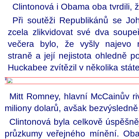
Clintonová i Obama oba tvrdili, že
Při soutěži Republikánů se Jo
zcela zlikvidovat své dva soupe
večera bylo, že vyšly najevo 
straně a její nejistota ohledně 
Huckabee zvítězil v několika stát
Mitt Romney, hlavní McCainův ri
miliony dolarů, avšak bezvýsledně
Clintonová byla celkově úspěšněj
průzkumy veřejného mínění. Oba