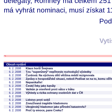
delegáty, Romney má celkem 251
má vyhrát nominaci, musí získat 1
Pod
Vyt
Obsah vydání
6. 2. 2008
Klaus horší Švejnara
6. 2. 2008
Tzv. "superúterý" nepřineslo rozhodující výsledky
6. 2. 2008
Čurdová: Na výchovu dětí většina médií rezignovala
6. 2. 2008
Zprávy o hospodářské situaci, neboli Podívat se na to, komu věřit
6. 2. 2008
Nepanikařte!
6. 2. 2008
České řeky jako kanály
6. 2. 2008
Vatikán je otevřeně proti válce v Iráku
6. 2. 2008
Výhledy a rizika ochrany osobních dat v ČR
6. 2. 2008
6. 2. 2008
Lidstvo proti sobě
6. 2. 2008
Zneužívaná tragédie hladomoru
6. 2. 2008
Ukrajinský hladomor jako přírodní katastrofa?
6. 2. 2008
Proč ty emoce, pane Cveku?