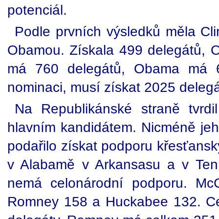
potenciál.
Podle prvních výsledků měla Cl
Obamou. Získala 499 delegátů, 
má 760 delegátů, Obama má 6
nominaci, musí získat 2025 delegá
Na Republikánské straně tvrd
hlavním kandidátem. Nicméně je
podařilo získat podporu křesťansk
v Alabamě v Arkansasu a v Te
nemá celonárodní podporu. McC
Romney 158 a Huckabee 132. Ce