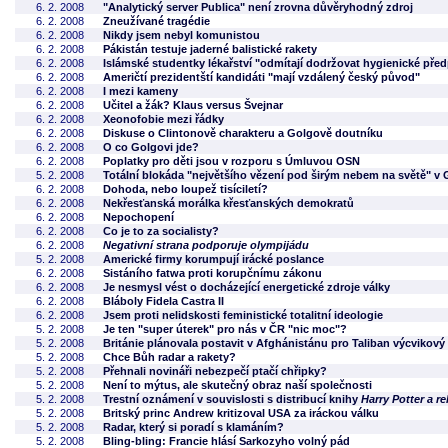
6. 2. 2008
"Analytický server Publica" není zrovna důvěryhodný zdroj
6. 2. 2008
Zneužívané tragédie
6. 2. 2008
Nikdy jsem nebyl komunistou
6. 2. 2008
Pákistán testuje jaderné balistické rakety
6. 2. 2008
Islámské studentky lékařství "odmítají dodržovat hygienické před
6. 2. 2008
Američtí prezidentští kandidáti "mají vzdálený český původ"
6. 2. 2008
I mezi kameny
6. 2. 2008
Učitel a žák? Klaus versus Švejnar
6. 2. 2008
Xeonofobie mezi řádky
6. 2. 2008
Diskuse o Clintonově charakteru a Golgově doutníku
6. 2. 2008
O co Golgovi jde?
6. 2. 2008
Poplatky pro děti jsou v rozporu s Úmluvou OSN
5. 2. 2008
Totální blokáda "největšího vězení pod širým nebem na světě" v 
6. 2. 2008
Dohoda, nebo loupež tisíciletí?
6. 2. 2008
Nekřesťanská morálka křesťanských demokratů
6. 2. 2008
Nepochopení
6. 2. 2008
Co je to za socialisty?
6. 2. 2008
Negativní strana podporuje olympijádu
5. 2. 2008
Americké firmy korumpují irácké poslance
6. 2. 2008
Sistáního fatwa proti korupčnímu zákonu
6. 2. 2008
Je nesmysl vést o docházející energetické zdroje války
6. 2. 2008
Bláboly Fidela Castra II
6. 2. 2008
Jsem proti nelidskosti feministické totalitní ideologie
5. 2. 2008
Je ten "super úterek" pro nás v ČR "nic moc"?
5. 2. 2008
Británie plánovala postavit v Afghánistánu pro Taliban výcvikový
5. 2. 2008
Chce Bůh radar a rakety?
5. 2. 2008
Přehnali novináři nebezpečí ptačí chřipky?
5. 2. 2008
Není to mýtus, ale skutečný obraz naší společnosti
5. 2. 2008
Trestní oznámení v souvislosti s distribucí knihy
Harry Potter a re
5. 2. 2008
Britský princ Andrew kritizoval USA za iráckou válku
5. 2. 2008
Radar, který si poradí s klamáním?
5. 2. 2008
Bling-bling: Francie hlásí Sarkozyho volný pád