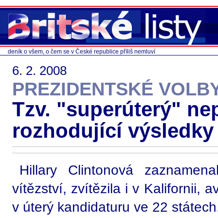
deník o všem, o čem se v České republice příliš nemluví
6. 2. 2008
PREZIDENTSKÉ VOLBY
Tzv. "superúterý" ne
rozhodující výsledky
Hillary Clintonová zaznamena
vítězství, zvítězila i v Kaliforni
v úterý kandidaturu ve 22 státech