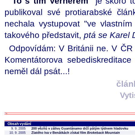
"
To s tím Vernerem
je skoro to
publikoval své protiarabské člá
nechala vystupovat "ve vlastním
takového představit,
ptá se Karel 
Odpovídám: V Británii ne. V ČR
Komentátorova sebediskreditac
neměl dál psát...!
člán
Vyt
Obsah vydání
9. 9. 2005
200 vězňů v zálivu Guantánamo drží pátým týdnem hladovku
10. 9. 2005
Zlatého lva v Benátkách získal film
Brokeback Mountain