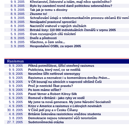
9. 9. 2005
Křesťanství, židovství a islám, mají něco společného?
8. 9. 2005
Bylo by zavedení rovné daně politickou sebevraždou?
9. 9. 2005
Tak jak je tomu s dioxiny
8. 9. 2005
Zkusme to!
8. 9. 2005
Schraňování údajů o telekomunikačním provozu občanů EU není 
8. 9. 2005
Nenápadní pravicoví sprosťáci
8. 9. 2005
Nacističtí vrahové v tajných službách
7. 9. 2005
Britské listy: 110 000 individuálních čtenářů v srpnu 2005
5. 9. 2005
Osm rozvojových cílů tisíciletí
8. 9. 2005
Dveře a přednosti
8. 9. 2005
Všechno, o čem sníte...
3. 9. 2005
Hospodaření OSBL za srpen 2005
Rasismus
9. 9. 2005
Pěkná potměšilost, šířící otevřený rasismus
9. 9. 2005
Publicista, který neví, co se nedělá
9. 9. 2005
Nesmíme šířit neférové stereotypy
9. 9. 2005
Rasismus a neznalost i u komentátora deníku
Právo
...
9. 9. 2005
V ČR bourají na silnicích v naprosté většině Češi
9. 9. 2005
Proč je neetické říkat pravdu?
9. 9. 2005
Po kom máme střílet?
9. 9. 2005
Pavel Verner a Robert Kilroy-Silk
6. 9. 2005
Romové v Británii - jako ryby ve vodě
5. 9. 2005
My jsme ta nová generace. My jsme Národní Socialisté!
4. 9. 2005
Krize v Americe a rasismus v
Lidových novinách
30. 8. 2005
V Číně jedí psy a v Česku Číňany
4. 8. 2005
Británie šokována rasistickou vraždou studenta
3. 8. 2005
Demokracie nejsou tolerantní vůči teroristům
27. 7. 2005
Sudetoněmecká otázka