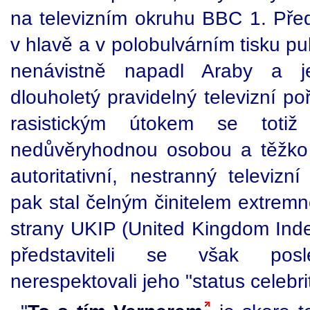
na televizním okruhu BBC 1. Př
v hlavě a v polobulvárním tisku pu
nenávistně napadl Araby a je
dlouholetý pravidelný televizní p
rasistickým útokem se totiž 
nedůvěryhodnou osobou a těžko 
autoritativní, nestranný televizní
pak stal čelným činitelem extremn
strany UKIP (United Kingdom Inde
představiteli se však pos
nerespektovali jeho "status celebrit