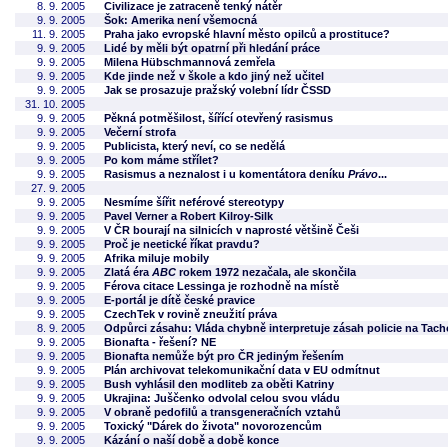
8. 9. 2005
Civilizace je zatraceně tenký nátěr
9. 9. 2005
Šok: Amerika není všemocná
11. 9. 2005
Praha jako evropské hlavní město opilců a prostituce?
9. 9. 2005
Lidé by měli být opatrní při hledání práce
9. 9. 2005
Milena Hübschmannová zemřela
9. 9. 2005
Kde jinde než v škole a kdo jiný než učitel
9. 9. 2005
Jak se prosazuje pražský volební lídr ČSSD
31. 10. 2005
9. 9. 2005
Pěkná potměšilost, šířící otevřený rasismus
9. 9. 2005
Večerní strofa
9. 9. 2005
Publicista, který neví, co se nedělá
9. 9. 2005
Po kom máme střílet?
9. 9. 2005
Rasismus a neznalost i u komentátora deníku
Právo
...
27. 9. 2005
9. 9. 2005
Nesmíme šířit neférové stereotypy
9. 9. 2005
Pavel Verner a Robert Kilroy-Silk
9. 9. 2005
V ČR bourají na silnicích v naprosté většině Češi
9. 9. 2005
Proč je neetické říkat pravdu?
9. 9. 2005
Afrika miluje mobily
9. 9. 2005
Zlatá éra
ABC
rokem 1972 nezačala, ale skončila
9. 9. 2005
Férova citace Lessinga je rozhodně na místě
9. 9. 2005
E-portál je dítě české pravice
9. 9. 2005
CzechTek v rovině zneužití práva
8. 9. 2005
Odpůrci zásahu: Vláda chybně interpretuje zásah policie na Tac
9. 9. 2005
Bionafta - řešení? NE
9. 9. 2005
Bionafta nemůže být pro ČR jediným řešením
9. 9. 2005
Plán archivovat telekomunikační data v EU odmítnut
9. 9. 2005
Bush vyhlásil den modliteb za oběti Katriny
9. 9. 2005
Ukrajina: Juščenko odvolal celou svou vládu
9. 9. 2005
V obraně pedofilů a transgeneračních vztahů
9. 9. 2005
Toxický "Dárek do života" novorozencům
9. 9. 2005
Kázání o naší době a době konce