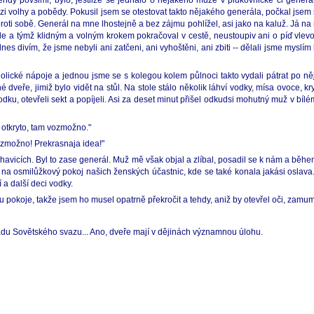
 tehdy povšiml, bylo, jestliže se jednalo o nějakého muže v plukovnické či gene
i volhy a pobědy. Pokusil jsem se otestovat takto nějakého generála, počkal jsem si
 proti sobě. Generál na mne lhostejně a bez zájmu pohlížel, asi jako na kaluž. Já n
le a týmž klidným a volným krokem pokračoval v cestě, neustoupiv ani o píď vlevo 
 divím, že jsme nebyli ani zatčeni, ani vyhoštěni, ani zbiti -- dělali jsme myslím 
lické nápoje a jednou jsme se s kolegou kolem půlnoci takto vydali pátrat po něj
dveře, jimiž bylo vidět na stůl. Na stole stálo několik láhví vodky, mísa ovoce, kr
i vodku, otevřeli sekt a popíjeli. Asi za deset minut přišel odkudsi mohutný muž v bíl
 otkryto, tam vozmožno."
ozmožno! Prekrasnaja idea!"
vicích. Byl to zase generál. Muž mě však objal a zlíbal, posadil se k nám a běhe
 na osmilůžkový pokoj našich ženských účastnic, kde se také konala jakási oslava
 a další deci vodky.
 pokoje, takže jsem ho musel opatrně překročit a tehdy, aniž by otevřel oči, zamum
padu Sovětského svazu... Ano, dveře mají v dějinách významnou úlohu.