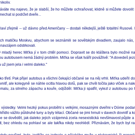
ikoliv.
váte mu najevo, že je slabší, že ho můžete ochraňovat, klidně si můžete dovolit 
nechat si podržet dveře...
ví zřejmě -- už dávno před Američany -- dostali někdejší, ještě totalitní Rusové. 
etech matičku Moskvu, abychom se seznámili se sovětským divadlem, zaujalo nás,
 navzájem odstrkovali.
ý mladý herec Miťka jí v tom chtěl pomoci. Dopravit se do kláštera bylo možné 
dou autobusem nemá žádný problém. Miťka se však tvářil povážlivě: "A dovedeš jezd
už jsem jela i velmi daleko."
ako třetí. Pak přijel autobus a všichni čekající občané se na něj vrhli. Miťka udeřil
itř, ale kolegyně se náhle ocitla hlavou dolů, pak se chvíli točila jako vlček a na
omalu, za silného zápachu a kouře, odjížděl. Miťka ji spatřil, vylezl z autobusu po
ými výsledky. Velmi hezký pokus proběhl s velkými, mosaznými dveřmi v Dóme pod
křídlo vážilo půldruhé tuny a byly létací. Občané se jimi hrnuli v davech dovnitř a kd
sme se dovědět, jak daleko jejich vzájemná zcela nesexistická nevšímavost půjde a
, bez ohledu na pohlaví se ale takřka nikdy neohlédl. Přiznávám, že bych byl ra