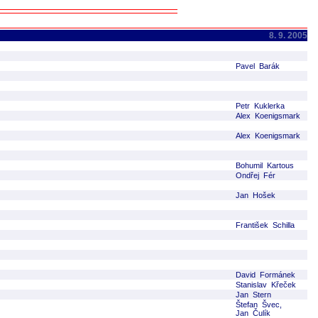
8. 9. 2005
Pavel Barák
Petr Kuklerka
Alex Koenigsmark
Alex Koenigsmark
Bohumil Kartous
Ondřej Fér
Jan Hošek
František Schilla
David Formánek
Stanislav Křeček
Jan Stern
Štefan Švec,
Jan Čulík