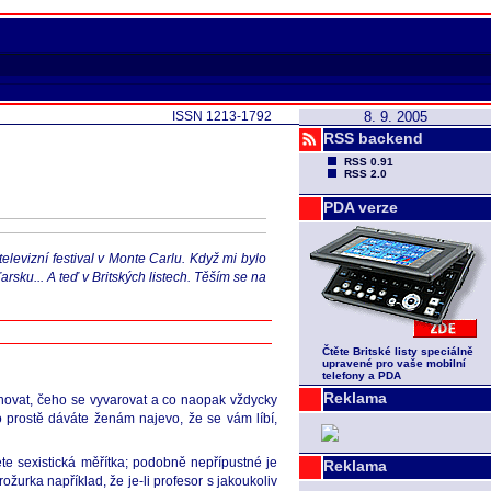
ISSN 1213-1792
8. 9. 2005
RSS backend
RSS 0.91
RSS 2.0
PDA verze
televizní festival v Monte Carlu. Když mi bylo
sku... A teď v Britských listech. Těším se na
Čtěte Britské listy speciálně
upravené pro vaše mobilní
telefony a PDA
Reklama
hovat, čeho se vyvarovat a co naopak vždycky
 prostě dáváte ženám najevo, že se vám líbí,
jete sexistická měřítka; podobně nepřípustné je
Reklama
urka například, že je-li profesor s jakoukoliv