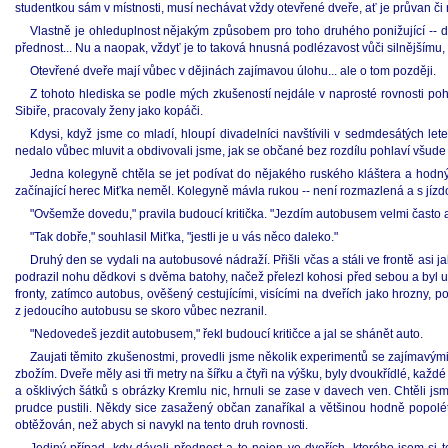
studentkou sám v místnosti, musí nechávat vždy otevřené dveře, ať je průvan či n
Vlastně je ohleduplnost nějakým způsobem pro toho druhého ponižující -- dá
přednost... Nu a naopak, vždyť je to taková hnusná podlézavost vůči silnějšímu, 
Otevřené dveře mají vůbec v dějinách zajímavou úlohu... ale o tom později.
Z tohoto hlediska se podle mých zkušeností nejdále v naprosté rovnosti pohla
Sibiře, pracovaly ženy jako kopáči.
Kdysi, když jsme co mladí, hloupí divadelníci navštívili v sedmdesátých l
nedalo vůbec mluvit a obdivovali jsme, jak se občané bez rozdílu pohlaví všude
Jedna kolegyně chtěla se jet podívat do nějakého ruského kláštera a hodn
začínající herec Miťka neměl. Kolegyně mávla rukou -- není rozmazlená a s jíz
"Ovšemže dovedu," pravila budoucí kritička. "Jezdím autobusem velmi často a 
"Tak dobře," souhlasil Miťka, "jestli je u vás něco daleko."
Druhý den se vydali na autobusové nádraží. Přišli včas a stáli ve frontě asi j
podrazil nohu dědkovi s dvěma batohy, načež přelezl kohosi před sebou a byl uvn
fronty, zatímco autobus, ověšený cestujícími, visícími na dveřích jako hrozny, p
z jedoucího autobusu se skoro vůbec nezranil.
"Nedovedeš jezdit autobusem," řekl budoucí kritičce a jal se shánět auto.
Zaujati těmito zkušenostmi, provedli jsme několik experimentů se zajímav
zbožím. Dveře měly asi tři metry na šířku a čtyři na výšku, byly dvoukřídlé, každé 
a ošklivých šátků s obrázky Kremlu nic, hrnuli se zase v davech ven. Chtěli j
prudce pustili. Někdy sice zasažený občan zanaříkal a většinou hodně popolétl
obtěžován, než abych si navykl na tento druh rovnosti.