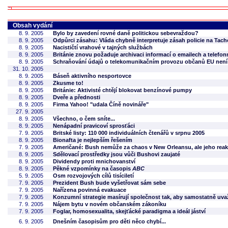
Obsah vydání
8. 9. 2005
Bylo by zavedení rovné daně politickou sebevraždou?
8. 9. 2005
Odpůrci zásahu: Vláda chybně interpretuje zásah policie na Tac
8. 9. 2005
Nacističtí vrahové v tajných službách
8. 9. 2005
Británie znovu požaduje archivaci informací o emailech a telefo
8. 9. 2005
Schraňování údajů o telekomunikačním provozu občanů EU není 
31. 10. 2005
8. 9. 2005
Báseň aktivního nesportovce
8. 9. 2005
Zkusme to!
8. 9. 2005
Británie: Aktivisté chtějí blokovat benzínové pumpy
8. 9. 2005
Dveře a přednosti
8. 9. 2005
Firma Yahoo! "udala Číně novináře"
27. 9. 2005
8. 9. 2005
Všechno, o čem sníte...
8. 9. 2005
Nenápadní pravicoví sprosťáci
7. 9. 2005
Britské listy: 110 000 individuálních čtenářů v srpnu 2005
8. 9. 2005
Bionafta je nejlepším řešením
7. 9. 2005
Američané: Bush nemůže za chaos v New Orleansu, ale jeho reak
8. 9. 2005
Sdělovací prostředky jsou vůči Bushovi zaujaté
8. 9. 2005
Dividendy proti mnichovanství
8. 9. 2005
Pěkné vzpomínky na časopis
ABC
5. 9. 2005
Osm rozvojových cílů tisíciletí
7. 9. 2005
Prezident Bush bude vyšetřovat sám sebe
7. 9. 2005
Nařízena povinná evakuace
7. 9. 2005
Konzumní strategie masírují společnost tak, aby samostatně uv
7. 9. 2005
Nájem bytu v novém občanském zákoníku
7. 9. 2005
Foglar, homosexualita, skejťácké paradigma a ideál jáství
6. 9. 2005
Dnešním časopisům pro děti něco chybí...