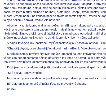
Jediný případ, kdy dávali přednost a to nejen ve dveřích, kterého jsem si
zdvořile i na chodníku, občas dokonce před nimi uskakovali i do jízdní dráhy mez
proti němu tak dlouho, dokud jsme se nepřiblížili na krok. Zůstali jsme oba stát
došlo, že jsem hloupý cizinec a neuhnu, proto mne uchopil, zvedl, postavil ved
Junost. Vzpomínám-li na způsob našeho života na tomto zájezdu, trochu se dodnes
to bylo někomu opravdu vadilo. Ale nevadilo.
Abychom vydrželi, prodávali jsme dežurným džínsy a nakupovali za to alkoho
Když jsme procházeli cizím patrem hotelu, nalezli jsme v jednom pokoji otevřené 
nikde nikdo. Nu, vot, řekli jsme si fatalisticky a s mladistvou oprsklostí, nalili s
známky nespokojenosti. Abych ho uklidnil, promluvil jsem k němu asi takto:
"Znáješ, továryšč, my inostránci, my Čechoslováky a u nás takoj obyčaj -- kde
"Charošij obyčaj, očeň charošij," opakoval muž nadšeně. "Kdě otkryto, tam v
S hrůzou jsem si povšiml širokých rudých lampasů na jeho tmavomodrých noha
vědět, zda sebou nemáme nějaké děvušky a tak jsme ho odvedli o tři patra výš
realizovat prvotní sexual harrassment a ony odpovídaly tím, že mu nalévaly další
Když jsem odcházel, večírek ještě zdaleka nekončil, ale generál spal na prahu
"Kdě atkryto, tam vazmóžno..."
Možná tam právě začala nová politika otevřených dveří, jež pak vedla k roz
Být autorem té americké příručky, třesu se preventivně strachy.
(2004)