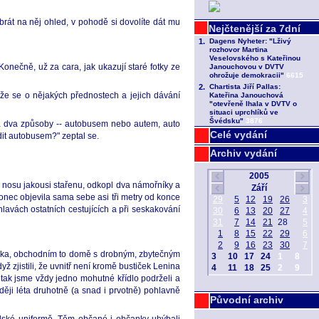
brát na něj ohled, v pohodě si dovolíte dát mu
Konečně, už za cara, jak ukazují staré fotky ze
 že se o nějakých přednostech a jejich dávání
na dva způsoby -- autobusem nebo autem, auto
Celé vydání
it autobusem?" zeptal se.
Archiv vydání
 do nosu jakousi stařenu, odkopl dva námořníky a
konec objevila sama sebe asi tři metry od konce
 hlavách ostatních cestujících a při seskakování
arka, obchodním to domě s drobným, zbytečným
yž zjistili, že uvnitř není kromě bustiček Lenina
 tak jsme vždy jedno mohutné křídlo podrželi a
ději léta druhotně (a snad i prvotně) pohlavně
Původní archiv