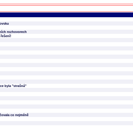
hovsku
nních rozhovorech
řešení!
ce byla "strašná"
ažovala co nejméně