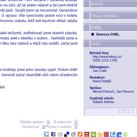
rálské uniformě. Těm občané i občanky uhýbali
Autoři
 na ulici, až se jeden objevil a šel jsem klidně
a něj také. Snažil jsem se neusmívat. Generálovi
Vzkaz redakci
či vpravo. Vše vyvrcholilo jedné noci v hotelu
hroznou ostudu, totiž byli bychom dělali, kdyby
OSBL
aké dežurné, potřebovali jsme doplnit zásoby.
Stanovy OSBL
ymský sekt v kbelíku s ledem... Nahlédli jsme a
ém tílku bez rukávů a když nás uviděl, začal jevit
Tiráž
Britské listy
http://www.blisty.cz/
ISSN 1213-1792
Šéfredaktor:
m hodinky jsme jeho zásobu vypili. Potom chtěl
Jan Čulík
. Generál začal okamžitě vůči všem účastnicím
Redaktor:
Karel Dolejší
lal:
Správa:
Michal Panoch, Jan Panoch
Grafický návrh:
Štěpán Kotrba
články autora
O autorovi
Vytisknout
Poslat e-mailem