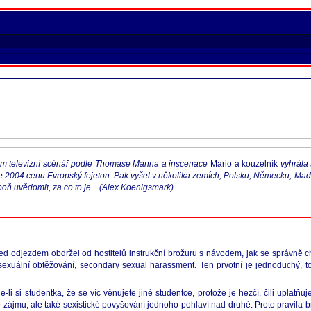
l jsem televizní scénář podle Thomase Manna a inscenace
Mario a kouzelník
vyhrála 
e 2004 cenu Evropský fejeton. Pak vyšel v několika zemích, Polsku, Německu, Maďar
poň uvědomit, za co to je... (Alex Koenigsmark)
d odjezdem obdržel od hostitelů instrukční brožuru s návodem, jak se správně c
exuální obtěžování, secondary sexual harassment. Ten prvotní je jednoduchý, to
-li si studentka, že se víc věnujete jiné studentce, protože je hezčí, čili uplatňu
ájmu, ale také sexistické povyšování jednoho pohlaví nad druhé. Proto pravila brož