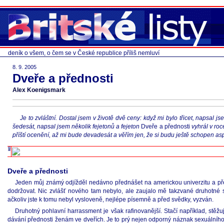
deník o všem, o čem se v České republice příliš nemluví
8. 9. 2005
Dveře a přednosti
Alex Koenigsmark
Je to zvláštní. Dostal jsem v životě dvě ceny: když mi bylo třicet, napsa
šedesát, napsal jsem několik fejetonů a fejeton
Dveře a přednosti
vyhrál v roc
příští ocenění, až mi bude devadesát a věřím jen, že si budu ještě schopen as
Dveře a přednosti
Jeden můj známý odjížděl nedávno přednášet na americkou univerzitu a pře
dodržovat. Nic zvlášť nového tam nebylo, ale zaujalo mě takzvané druhotné s
ačkoliv jste k tomu nebyl vysloveně, nejlépe písemně a před svědky, vyzván.
Druhotný pohlavní harrassment je však rafinovanější. Stačí například, stěžuje
dávání přednosti ženám ve dveřích. Je to prý nejen odporný náznak sexuálního z