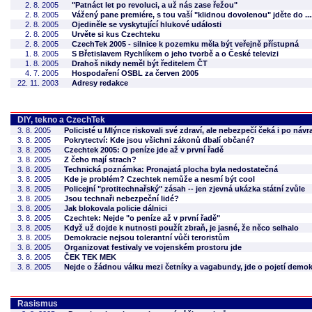
2. 8. 2005
"Patnáct let po revoluci, a už nás zase řežou"
2. 8. 2005
Vážený pane premiére, s tou vaší "klidnou dovolenou" jděte do ....
2. 8. 2005
Ojediněle se vyskytující hlukové události
2. 8. 2005
Urvěte si kus Czechteku
2. 8. 2005
CzechTek 2005 - silnice k pozemku měla být veřejně přístupná
1. 8. 2005
S Břetislavem Rychlíkem o jeho tvorbě a o České televizi
1. 8. 2005
Drahoš nikdy neměl být ředitelem ČT
4. 7. 2005
Hospodaření OSBL za červen 2005
22. 11. 2003
Adresy redakce
DIY, tekno a CzechTek
3. 8. 2005
Policisté u Mlýnce riskovali své zdraví, ale nebezpečí čeká i po náv
3. 8. 2005
Pokrytectví: Kde jsou všichni zákonů dbalí občané?
3. 8. 2005
Czechtek 2005: O peníze jde až v první řadě
3. 8. 2005
Z čeho mají strach?
3. 8. 2005
Technická poznámka: Pronajatá plocha byla nedostatečná
3. 8. 2005
Kde je problém? Czechtek nemůže a nesmí být cool
3. 8. 2005
Policejní "protitechnařský" zásah -- jen zjevná ukázka státní zvůle
3. 8. 2005
Jsou technaři nebezpeční lidé?
3. 8. 2005
Jak blokovala policie dálnici
3. 8. 2005
Czechtek: Nejde "o peníze až v první řadě"
3. 8. 2005
Když už dojde k nutnosti použít zbraň, je jasné, že něco selhalo
3. 8. 2005
Demokracie nejsou tolerantní vůči teroristům
3. 8. 2005
Organizovat festivaly ve vojenském prostoru jde
3. 8. 2005
ČEK TEK MEK
3. 8. 2005
Nejde o žádnou válku mezi četníky a vagabundy, jde o pojetí demok
Rasismus