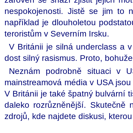
nespokojenosti. Jistě se jim to 
například je dlouholetou podstatou
teroristům v Severním Irsku.
V Británii je silná underclass a 
dost silný rasismus. Proto, bohužel
Neznám podrobně situaci v U
mainstreamová média v USA jsou da
V Británii je také špatný bulvární t
daleko rozrůzněnější. Skutečně 
zdrojů, kde najdete diskusi, ktero