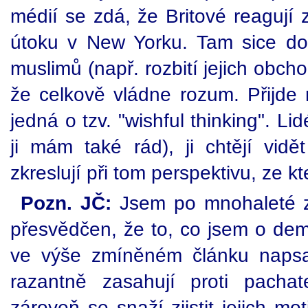
médií se zdá, že Britové reagují 
útoku v New Yorku. Tam sice do
muslimů (např. rozbití jejich obcho
že celkově vládne rozum. Přijde
jedná o tzv. "wishful thinking". Lidé
ji mám také rád), ji chtějí vidě
zkreslují při tom perspektivu, ze kt
Pozn. JČ:
Jsem po mnohaleté zku
přesvědčen, že to, co jsem o dem
ve výše zmíněném článku napsal
razantně zasahují proti pachat
zároveň se snaží zjistit jejich mo