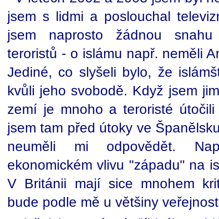
jsem s lidmi a poslouchal televi
jsem naprosto žádnou snahu
teroristů - o islámu např. neměli
Jediné, co slyšeli bylo, že islámš
kvůli jeho svobodě. Když jsem ji
zemí je mnoho a teroristé útočili
jsem tam před útoky ve Španělsku)
neuměli mi odpovědět. Nap
ekonomickém vlivu "západu" na is
V Británii mají sice mnohem krit
bude podle mě u většiny veřejnos