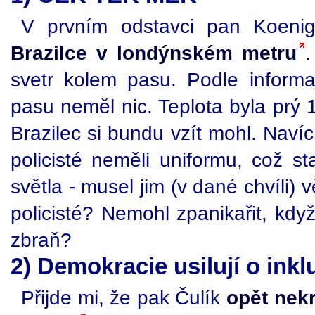
V prvním odstavci pan Koen
Brazilce v londýnském metru
.
svetr kolem pasu. Podle inform
pasu neměl nic. Teplota byla prý 
Brazilec si bundu vzít mohl. Naví
policisté neměli uniformu, což st
světla - musel jim (v dané chvíli) vě
policisté? Nemohl zpanikařit, když
zbraň?
2) Demokracie usilují o inkl
Přijde mi, že pak Čulík
opět nekr