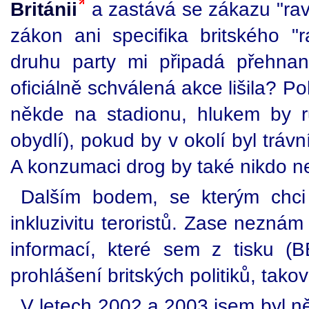
Británii
a zastává se zákazu "rav
zákon ani specifika britského "
druhu party mi připadá přehna
oficiálně schválená akce lišila? 
někde na stadionu, hlukem by ruš
obydlí), pokud by v okolí byl trávn
A konzumaci drog by také nikdo ne
Dalším bodem, se kterým chci
inkluzivitu teroristů. Zase neznám 
informací, které sem z tisku 
prohlášení britských politiků, tak
V letech 2002 a 2003 jsem byl ně