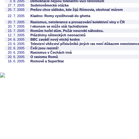
3. 8. 2005
Demokracie nejsou tolerantní vůči teroristům
27. 7. 2005
Sudetoněmecká otázka
25. 7. 2005
Prešov chce sídlisko, kde žijú Rómovia, obohnať múrom
22. 7. 2005
Kladno: Romy vystěhovali do ghetta
20. 7. 2005
Rasismus, netolerance a prosazování kolektivní viny v ČR
20. 7. 2005
I ekonom se může stát fachidiotem
15. 7. 2005
Romům hořel dům. Požár nevznikl náhodou.
12. 7. 2005
Prázdniny německých neonacistů
24. 6. 2005
BBC zavádí nový etický kodex
23. 6. 2005
Televizní vítězství příslušníků jiných ras není důkazem neexistenc
22. 6. 2005
Češi jsou rasisté!
20. 6. 2005
Rasismus v Čechách trvá
20. 6. 2005
O rasismu Romů
16. 6. 2005
Romové a SuperStar