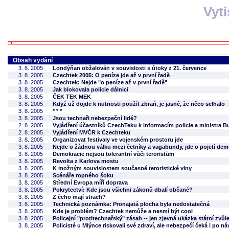
Vyt
Obsah vydání
3. 8. 2005
Londýňan obžalován v souvislosti s útoky z 21. července
3. 8. 2005
Czechtek 2005: O peníze jde až v první řadě
3. 8. 2005
Czechtek: Nejde "o peníze až v první řadě"
3. 8. 2005
Jak blokovala policie dálnici
3. 8. 2005
ČEK TEK MEK
3. 8. 2005
Když už dojde k nutnosti použít zbraň, je jasné, že něco selhalo
3. 8. 2005
* * *
3. 8. 2005
Jsou technaři nebezpeční lidé?
2. 8. 2005
Vyjádření účastníků CzechTeku k informacím policie a ministra B
2. 8. 2005
Vyjádření MVČR k Czechteku
3. 8. 2005
Organizovat festivaly ve vojenském prostoru jde
3. 8. 2005
Nejde o žádnou válku mezi četníky a vagabundy, jde o pojetí dem
3. 8. 2005
Demokracie nejsou tolerantní vůči teroristům
3. 8. 2005
Revolta z Karlova mostu
3. 8. 2005
K možným souvislostem současné teroristické vlny
3. 8. 2005
Scénáře ropného šoku
3. 8. 2005
Střední Evropa míří doprava
3. 8. 2005
Pokrytectví: Kde jsou všichni zákonů dbalí občané?
3. 8. 2005
Z čeho mají strach?
3. 8. 2005
Technická poznámka: Pronajatá plocha byla nedostatečná
3. 8. 2005
Kde je problém? Czechtek nemůže a nesmí být cool
3. 8. 2005
Policejní "protitechnařský" zásah -- jen zjevná ukázka státní zvůl
3. 8. 2005
Policisté u Mlýnce riskovali své zdraví, ale nebezpečí čeká i po 