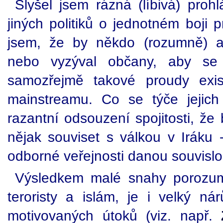
Slyšel jsem rázná (líbivá) prohl
jiných politiků o jednotném boji p
jsem, že by někdo (rozumně) an
nebo vyzýval občany, aby se 
samozřejmě takové proudy exist
mainstreamu. Co se týče jejich
razantní odsouzení spojitosti, že 
nějak souviset s válkou v Iráku 
odborné veřejnosti danou souvislos
Výsledkem malé snahy porozumě
teroristy a islám, je i velký n
motivovaných útoků (viz. např.