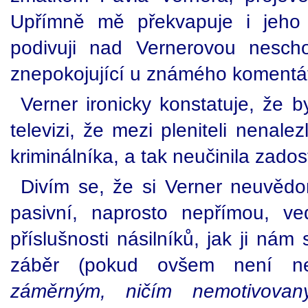
Upřímně mě překvapuje i jeho 
podivuji nad Vernerovou nescho
znepokojující u známého komentá
Verner ironicky konstatuje, že by
televizi, že mezi pleniteli nenal
kriminálníka, a tak neučinila zadost
Divím se, že si Verner neuvěd
pasivní, naprosto nepřímou, ve
příslušnosti násilníků, jak ji nám 
záběr (pokud ovšem není ne
záměrným, ničím nemotivova