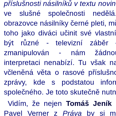
příslušnosti násilníků v textu nov
ve slušné společnosti nedělá.
obrazovce násilníky černé pleti,
toho jako diváci učinit své vlast
být různé - televizní záběr 
zmanipulován - nám žádnou 
interpretaci nenabízí. Tu však 
včleněná věta o rasové příslušno
zprávy, kde s podstatou inf
společného. Je toto skutečně nutn
Vidím, že nejen
Tomáš Jeník
Pavel Verner z
Práva
by si měl