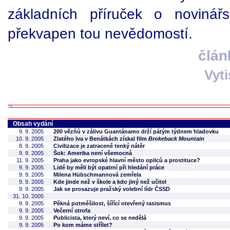
základních příruček o novinář
překvapen tou nevědomostí.
člán
Vyt
Obsah vydání
9. 9. 2005
200 vězňů v zálivu Guantánamo drží pátým týdnem hladovku
10. 9. 2005
Zlatého lva v Benátkách získal film
Brokeback Mountain
8. 9. 2005
Civilizace je zatraceně tenký nátěr
9. 9. 2005
Šok: Amerika není všemocná
11. 9. 2005
Praha jako evropské hlavní město opilců a prostituce?
9. 9. 2005
Lidé by měli být opatrní při hledání práce
9. 9. 2005
Milena Hübschmannová zemřela
9. 9. 2005
Kde jinde než v škole a kdo jiný než učitel
9. 9. 2005
Jak se prosazuje pražský volební lídr ČSSD
31. 10. 2005
9. 9. 2005
Pěkná potměšilost, šířící otevřený rasismus
9. 9. 2005
Večerní strofa
9. 9. 2005
Publicista, který neví, co se nedělá
9. 9. 2005
Po kom máme střílet?