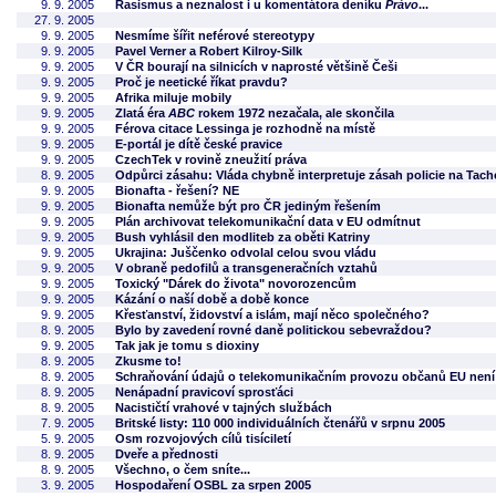
9. 9. 2005
Rasismus a neznalost i u komentátora deníku
Právo
...
27. 9. 2005
9. 9. 2005
Nesmíme šířit neférové stereotypy
9. 9. 2005
Pavel Verner a Robert Kilroy-Silk
9. 9. 2005
V ČR bourají na silnicích v naprosté většině Češi
9. 9. 2005
Proč je neetické říkat pravdu?
9. 9. 2005
Afrika miluje mobily
9. 9. 2005
Zlatá éra
ABC
rokem 1972 nezačala, ale skončila
9. 9. 2005
Férova citace Lessinga je rozhodně na místě
9. 9. 2005
E-portál je dítě české pravice
9. 9. 2005
CzechTek v rovině zneužití práva
8. 9. 2005
Odpůrci zásahu: Vláda chybně interpretuje zásah policie na Tac
9. 9. 2005
Bionafta - řešení? NE
9. 9. 2005
Bionafta nemůže být pro ČR jediným řešením
9. 9. 2005
Plán archivovat telekomunikační data v EU odmítnut
9. 9. 2005
Bush vyhlásil den modliteb za oběti Katriny
9. 9. 2005
Ukrajina: Juščenko odvolal celou svou vládu
9. 9. 2005
V obraně pedofilů a transgeneračních vztahů
9. 9. 2005
Toxický "Dárek do života" novorozencům
9. 9. 2005
Kázání o naší době a době konce
9. 9. 2005
Křesťanství, židovství a islám, mají něco společného?
8. 9. 2005
Bylo by zavedení rovné daně politickou sebevraždou?
9. 9. 2005
Tak jak je tomu s dioxiny
8. 9. 2005
Zkusme to!
8. 9. 2005
Schraňování údajů o telekomunikačním provozu občanů EU není 
8. 9. 2005
Nenápadní pravicoví sprosťáci
8. 9. 2005
Nacističtí vrahové v tajných službách
7. 9. 2005
Britské listy: 110 000 individuálních čtenářů v srpnu 2005
5. 9. 2005
Osm rozvojových cílů tisíciletí
8. 9. 2005
Dveře a přednosti
8. 9. 2005
Všechno, o čem sníte...
3. 9. 2005
Hospodaření OSBL za srpen 2005