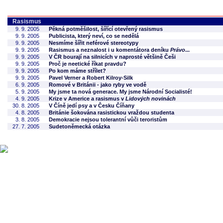
Rasismus
9. 9. 2005
Pěkná potměšilost, šířící otevřený rasismus
9. 9. 2005
Publicista, který neví, co se nedělá
9. 9. 2005
Nesmíme šířit neférové stereotypy
9. 9. 2005
Rasismus a neznalost i u komentátora deníku
Právo
...
9. 9. 2005
V ČR bourají na silnicích v naprosté většině Češi
9. 9. 2005
Proč je neetické říkat pravdu?
9. 9. 2005
Po kom máme střílet?
9. 9. 2005
Pavel Verner a Robert Kilroy-Silk
6. 9. 2005
Romové v Británii - jako ryby ve vodě
5. 9. 2005
My jsme ta nová generace. My jsme Národní Socialisté!
4. 9. 2005
Krize v Americe a rasismus v
Lidových novinách
30. 8. 2005
V Číně jedí psy a v Česku Číňany
4. 8. 2005
Británie šokována rasistickou vraždou studenta
3. 8. 2005
Demokracie nejsou tolerantní vůči teroristům
27. 7. 2005
Sudetoněmecká otázka