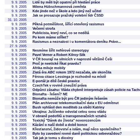
9. 9. 2005
Lidé by měli být opatrní při hledání práce
9. 9. 2005
Milena Hübschmannová zemřela
9. 9. 2005
Kde jinde než v škole a kdo jiný než učitel
9. 9. 2005
Jak se prosazuje pražský volební lídr ČSSD
31. 10. 2005
9. 9. 2005
Pěkná potměšilost, šířící otevřený rasismus
9. 9. 2005
Večerní strofa
9. 9. 2005
Publicista, který neví, co se nedělá
9. 9. 2005
Po kom máme střílet?
9. 9. 2005
Rasismus a neznalost i u komentátora deníku
Právo
...
27. 9. 2005
9. 9. 2005
Nesmíme šířit neférové stereotypy
9. 9. 2005
Pavel Verner a Robert Kilroy-Silk
9. 9. 2005
V ČR bourají na silnicích v naprosté většině Češi
9. 9. 2005
Proč je neetické říkat pravdu?
9. 9. 2005
Afrika miluje mobily
9. 9. 2005
Zlatá éra
ABC
rokem 1972 nezačala, ale skončila
9. 9. 2005
Férova citace Lessinga je rozhodně na místě
9. 9. 2005
E-portál je dítě české pravice
9. 9. 2005
CzechTek v rovině zneužití práva
8. 9. 2005
Odpůrci zásahu: Vláda chybně interpretuje zásah policie na Tac
9. 9. 2005
Bionafta - řešení? NE
9. 9. 2005
Bionafta nemůže být pro ČR jediným řešením
9. 9. 2005
Plán archivovat telekomunikační data v EU odmítnut
9. 9. 2005
Bush vyhlásil den modliteb za oběti Katriny
9. 9. 2005
Ukrajina: Juščenko odvolal celou svou vládu
9. 9. 2005
V obraně pedofilů a transgeneračních vztahů
9. 9. 2005
Toxický "Dárek do života" novorozencům
9. 9. 2005
Kázání o naší době a době konce
9. 9. 2005
Křesťanství, židovství a islám, mají něco společného?
8. 9. 2005
Bylo by zavedení rovné daně politickou sebevraždou?
9. 9. 2005
Tak jak je tomu s dioxiny