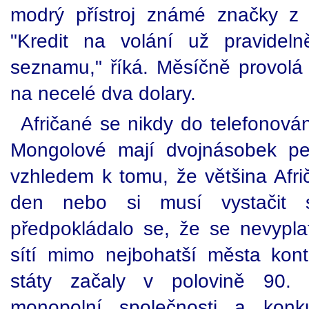
modrý přístroj známé značky z 
"Kredit na volání už pravidel
seznamu," říká. Měsíčně provolá a
na necelé dva dolary.
Afričané se nikdy do telefonování
Mongolové mají dvojnásobek pe
vzhledem k tomu, že většina Afri
den nebo si musí vystačit 
předpokládalo se, že se nevyplat
sítí mimo nejbohatší města kont
státy začaly v polovině 90. le
monopolní společnosti a konkur