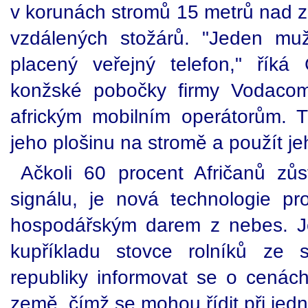
v korunách stromů 15 metrů nad ze
vzdálených stožárů. "Jeden mu
placený veřejný telefon," říká G
konžské pobočky firmy Vodacom,
africkým mobilním operátorům. Ti,
jeho plošinu na stromě a použít jeh
Ačkoli 60 procent Afričanů z
signálu, je nová technologie 
hospodářským darem z nebes. J
kupříkladu stovce rolníků ze s
republiky informovat se o cenách
země, čímž se mohou řídit při jedn