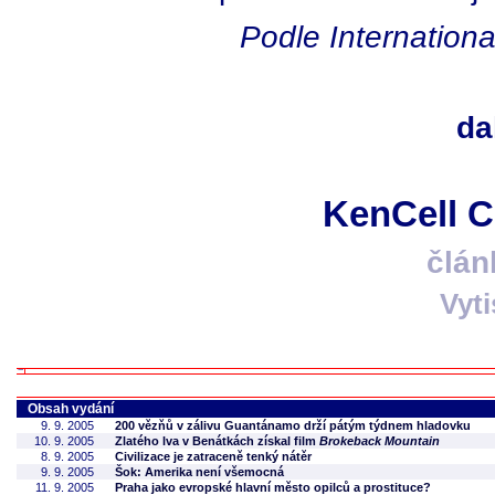
Podle Internation
da
KenCell 
člán
Vyt
Obsah vydání
9. 9. 2005
200 vězňů v zálivu Guantánamo drží pátým týdnem hladovku
10. 9. 2005
Zlatého lva v Benátkách získal film
Brokeback Mountain
8. 9. 2005
Civilizace je zatraceně tenký nátěr
9. 9. 2005
Šok: Amerika není všemocná
11. 9. 2005
Praha jako evropské hlavní město opilců a prostituce?