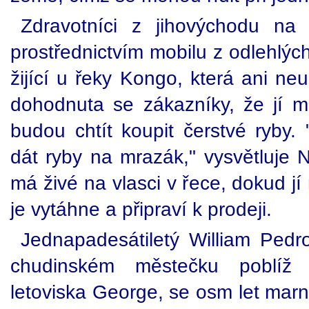
Zdravotníci z jihovýchodu na 
prostřednictvím mobilu z odlehlých
žijící u řeky Kongo, která ani ne
dohodnuta se zákazníky, že jí ma
budou chtít koupit čerstvé ryby.
dát ryby na mrazák," vysvětluje 
má živé na vlasci v řece, dokud j
je vytáhne a připraví k prodeji.
Jednapadesátiletý William Pedro
chudinském městečku poblíž j
letoviska George, se osm let marně