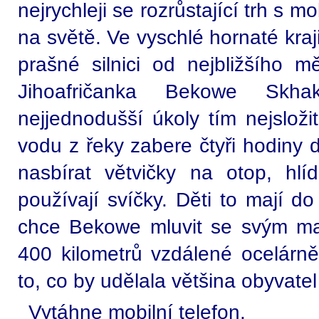
nejrychleji se rozrůstající trh s mo
na světě. Ve vyschlé hornaté kraj
prašné silnici od nejbližšího mě
Jihoafričanka Bekowe Skh
nejjednodušší úkoly tím nejslož
vodu z řeky zabere čtyři hodiny d
nasbírat větvičky na otop, hl
používají svíčky. Děti to mají do
chce Bekowe mluvit se svým ma
400 kilometrů vzdálené ocelárn
to, co by udělala většina obyvate
Vytáhne mobilní telefon.