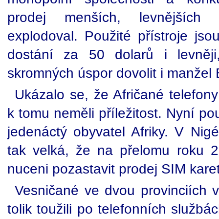
prodej menších, levnějších j
explodoval. Použité přístroje jso
dostání za 50 dolarů i levněj
skromných úspor dovolit i manžel
Ukázalo se, že Afričané telefony 
k tomu neměli příležitost. Nyní po
jedenáctý obyvatel Afriky. V Nig
tak velká, že na přelomu roku 2
nuceni pozastavit prodej SIM karet, 
Vesničané ve dvou provinciích 
tolik toužili po telefonních službác