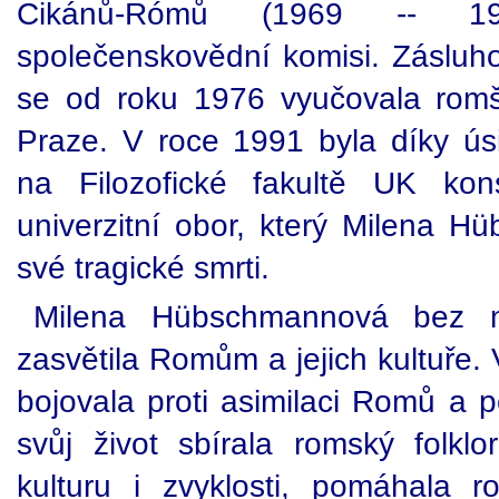
Cikánů-Rómů (1969 -- 19
společenskovědní komisi. Záslu
se od roku 1976 vyučovala romš
Praze. V roce 1991 byla díky ú
na Filozofické fakultě UK kons
univerzitní obor, který Milena 
své tragické smrti.
Milena Hübschmannová bez na
zasvětila Romům a jejich kultuře
bojovala proti asimilaci Romů a p
svůj život sbírala romský folk
kulturu i zvyklosti, pomáhala 