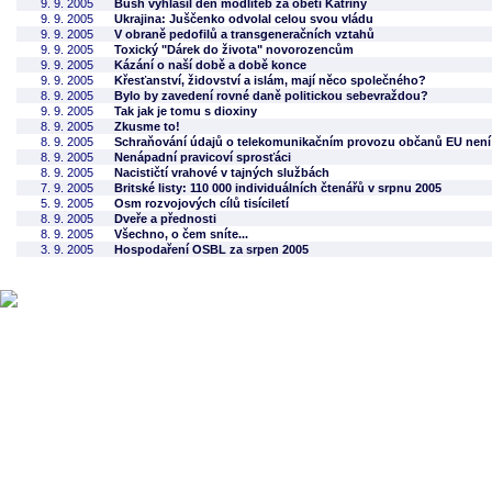
9. 9. 2005
Bush vyhlásil den modliteb za oběti Katriny
9. 9. 2005
Ukrajina: Juščenko odvolal celou svou vládu
9. 9. 2005
V obraně pedofilů a transgeneračních vztahů
9. 9. 2005
Toxický "Dárek do života" novorozencům
9. 9. 2005
Kázání o naší době a době konce
9. 9. 2005
Křesťanství, židovství a islám, mají něco společného?
8. 9. 2005
Bylo by zavedení rovné daně politickou sebevraždou?
9. 9. 2005
Tak jak je tomu s dioxiny
8. 9. 2005
Zkusme to!
8. 9. 2005
Schraňování údajů o telekomunikačním provozu občanů EU není 
8. 9. 2005
Nenápadní pravicoví sprosťáci
8. 9. 2005
Nacističtí vrahové v tajných službách
7. 9. 2005
Britské listy: 110 000 individuálních čtenářů v srpnu 2005
5. 9. 2005
Osm rozvojových cílů tisíciletí
8. 9. 2005
Dveře a přednosti
8. 9. 2005
Všechno, o čem sníte...
3. 9. 2005
Hospodaření OSBL za srpen 2005