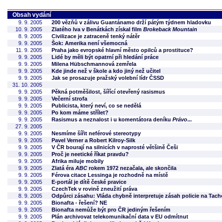
Obsah vydání
9. 9. 2005
200 vězňů v zálivu Guantánamo drží pátým týdnem hladovku
10. 9. 2005
Zlatého lva v Benátkách získal film
Brokeback Mountain
8. 9. 2005
Civilizace je zatraceně tenký nátěr
9. 9. 2005
Šok: Amerika není všemocná
11. 9. 2005
Praha jako evropské hlavní město opilců a prostituce?
9. 9. 2005
Lidé by měli být opatrní při hledání práce
9. 9. 2005
Milena Hübschmannová zemřela
9. 9. 2005
Kde jinde než v škole a kdo jiný než učitel
9. 9. 2005
Jak se prosazuje pražský volební lídr ČSSD
31. 10. 2005
9. 9. 2005
Pěkná potměšilost, šířící otevřený rasismus
9. 9. 2005
Večerní strofa
9. 9. 2005
Publicista, který neví, co se nedělá
9. 9. 2005
Po kom máme střílet?
9. 9. 2005
Rasismus a neznalost i u komentátora deníku
Právo
...
27. 9. 2005
9. 9. 2005
Nesmíme šířit neférové stereotypy
9. 9. 2005
Pavel Verner a Robert Kilroy-Silk
9. 9. 2005
V ČR bourají na silnicích v naprosté většině Češi
9. 9. 2005
Proč je neetické říkat pravdu?
9. 9. 2005
Afrika miluje mobily
9. 9. 2005
Zlatá éra
ABC
rokem 1972 nezačala, ale skončila
9. 9. 2005
Férova citace Lessinga je rozhodně na místě
9. 9. 2005
E-portál je dítě české pravice
9. 9. 2005
CzechTek v rovině zneužití práva
8. 9. 2005
Odpůrci zásahu: Vláda chybně interpretuje zásah policie na Tac
9. 9. 2005
Bionafta - řešení? NE
9. 9. 2005
Bionafta nemůže být pro ČR jediným řešením
9. 9. 2005
Plán archivovat telekomunikační data v EU odmítnut