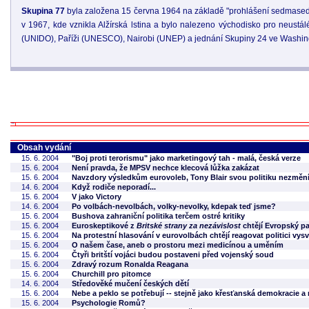
Skupina 77
byla založena 15 června 1964 na základě "prohlášení sedmasedm
v 1967, kde vznikla Alžírská lstina a bylo nalezeno východisko pro neustálé i
(UNIDO), Paříži (UNESCO), Nairobi (UNEP) a jednání Skupiny 24 ve Washin
Obsah vydání
15. 6. 2004
"Boj proti terorismu" jako marketingový tah - malá, česká verze
15. 6. 2004
Není pravda, že MPSV nechce klecová lůžka zakázat
15. 6. 2004
Navzdory výsledkům eurovoleb, Tony Blair svou politiku nezměn
14. 6. 2004
Když rodiče neporadí...
15. 6. 2004
V jako Victory
14. 6. 2004
Po volbách-nevolbách, volky-nevolky, kdepak teď jsme?
15. 6. 2004
Bushova zahraniční politika terčem ostré kritiky
15. 6. 2004
Euroskeptikové z
Britské strany za nezávislost
chtějí Evropský pa
15. 6. 2004
Na protestní hlasování v eurovolbách chtějí reagovat politici vys
15. 6. 2004
O našem čase, aneb o prostoru mezi medicínou a uměním
15. 6. 2004
Čtyři britští vojáci budou postaveni před vojenský soud
15. 6. 2004
Zdravý rozum Ronalda Reagana
15. 6. 2004
Churchill pro pitomce
14. 6. 2004
Středověké mučení českých dětí
15. 6. 2004
Nebe a peklo se potřebují -- stejně jako křesťanská demokracie a
15. 6. 2004
Psychologie Romů?