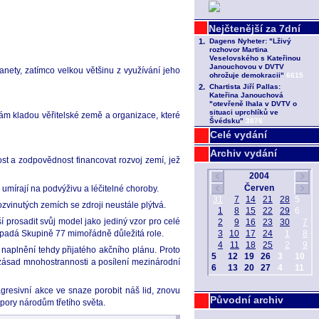
nety, zatímco velkou většinu z využívání jeho
ám kladou věřitelské země a organizace, které
Celé vydání
Archiv vydání
t a zodpovědnost financovat rozvoj zemí, jež
umírají na podvýživu a léčitelné choroby.
ozvinutých zemích se zdroji neustále plýtvá.
prosadit svůj model jako jediný vzor pro celé
řipadá Skupině 77 mimořádně důležitá role.
naplnění tehdy přijatého akčního plánu. Proto
zásad mnohostrannosti a posílení mezinárodní
agresivní akce ve snaze porobit náš lid, znovu
Původní archiv
dpory národům třetího světa.