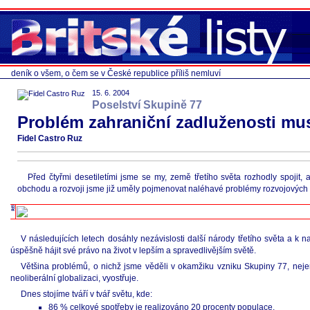
deník o všem, o čem se v České republice příliš nemluví
15. 6. 2004
Poselství Skupině 77
Problém zahraniční zadluženosti mu
Fidel Castro Ruz
Před čtyřmi desetiletími jsme se my, země třetího světa rozhodly spoj
obchodu a rozvoji jsme již uměly pojmenovat naléhavé problémy rozvojových z
V následujících letech dosáhly nezávislosti další národy třetího světa a k
úspěšně hájit své právo na život v lepším a spravedlivějším světě.
Většina problémů, o nichž jsme věděli v okamžiku vzniku Skupiny 77, neje
neoliberální globalizaci, vyostřuje.
Dnes stojíme tváří v tvář světu, kde:
86 % celkové spotřeby je realizováno 20 procenty populace.