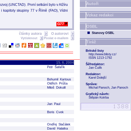
Autoři
voj (UNCTAD). První setkání bylo v Alžíru
y i kapitoly skupiny 77 v Římě (FAO), Vídni
Vzkaz redakci
G77
OSBL
Stanovy OSBL
články autora
O autorovi
Vytisknout
Poslat e-mailem
Tiráž
Britské listy
http://www.blisty.cz/
ISSN 1213-1792
15. 6. 2004
Šéfredaktor:
Petr Šafařík
Jan Čulík
Redaktor:
Karel Dolejší
Bohumil Kartous
Oldřich Průša
Správa:
Miloš Dokulil
Michal Panoch, Jan Panoch
Grafický návrh:
Štěpán Kotrba
Jan Paul
Boris Cvek
Ondřej Slačálek
David Halatka