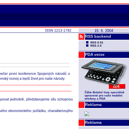
ISSN 1213-1792
15. 6. 2004
RSS backend
RSS 0.91
RSS 2.0
PDA verze
dvečer první konference Spojených národů o
ský rozvoj a lepší život pro naše národy.
Čtěte Britské listy speciálně
upravené pro vaše mobilní
telefony a PDA
tupovat jednotně, představujeme sílu schopnou
Reklama
ového ekonomického pořádku, charakterizujího
Reklama