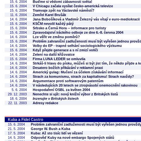
15. 6. 2004
Buďme si vědomi zábavnosti světa!
15. 6. 2004
V Chicagu začala vysílat česko-americká televize
15. 6. 2004
Tramvaje zpět na Václavské náměstí?
11. 6. 2004
Zemřel Karel Brušák
14. 6. 2004
Jana Bobošíková a Vladimír Železný vás vítají v euro-mediokracii
15. 6. 2004
KSČM nevolil každý pátý
15. 6. 2004
Srbsko a Černá Hora -- informace pro turisty
15. 6. 2004
Zpravodajství iráckého odboje ze dne 6.-8. června 2004
14. 6. 2004
Lze věřit ve změnu poměrů?
15. 6. 2004
Problém zahraniční zadluženosti musí být vyřešen jednou provž
14. 6. 2004
Volby do EP - trapné selhání sociologického výzkumu
15. 6. 2004
Když přejde generace a s ní zmizí voliči
14. 6. 2004
Zelení na další křižovatce
15. 6. 2004
Firma LUNA LEDER se omluvila
14. 6. 2004
Strkáš-li hlavu do písku, můžeš si být jist tím, že někdo přijde a
14. 6. 2004
Desatero božích přikázání v reklamní praxi
14. 6. 2004
Americký gulag: Mučení za účelem získávání informací
14. 6. 2004
Strach za komunismu, strach za kapitalismu! Strach navždy?
14. 6. 2004
Argumentace proti softwarovým patentům
14. 6. 2004
V následujících 20 letech se ztrojnásobí onemocnění rakovinou
5. 6. 2004
Hospodaření OSBL za květen 2004
29. 12. 2003
Nenechte si ujít: nový knižní výbor z Britských listů
18. 6. 2004
Inzerujte v Britských listech
22. 11. 2003
Adresy redakce
Kuba a Fidel Castro
15. 6. 2004
Problém zahraniční zadluženosti musí být vyřešen jednou provžd
21. 5. 2004
George W. Bush a Kuba
17. 5. 2004
Kuba: Až sto tisíc lidí ve vězení
14. 5. 2004
Odpověď Kuby na nové embargo Spojených států