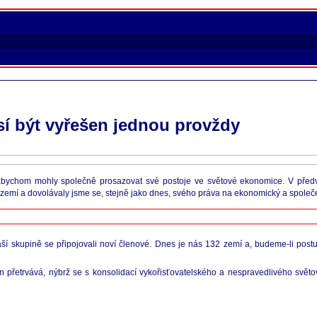
sí být vyřešen jednou provždy
it, abychom mohly společně prosazovat své postoje ve světové ekonomice. V pře
emí a dovolávaly jsme se, stejně jako dnes, svého práva na ekonomický a společen
 naší skupině se připojovali noví členové. Dnes je nás 132 zemí a, budeme-li pos
n přetrvává, nýbrž se s konsolidací vykořisťovatelského a nespravedlivého svět