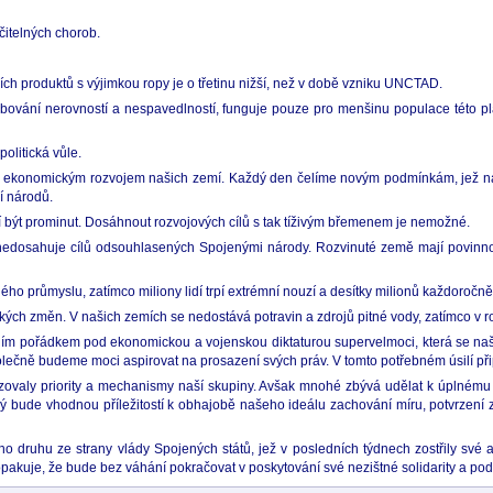
čitelných chorob.
h produktů s výjimkou ropy je o třetinu nižší, než v době vzniku UNCTAD.
ování nerovností a nespavedlností, funguje pouze pro menšinu populace této pla
olitická vůle.
ná s ekonomickým rozvojem našich zemí. Každý den čelíme novým podmínkám, jež n
í národů.
 být prominut. Dosáhnout rozvojových cílů s tak tíživým břemenem je nemožné.
 nedosahuje cílů odsouhlasených Spojenými národy. Rozvinuté země mají povinnos
ho průmyslu, zatímco miliony lidí trpí extrémní nouzí a desítky milionů každoročně 
ckých změn. V našich zemích se nedostává potravin a zdrojů pitné vody, zatímco v r
m pořádkem pod ekonomickou a vojenskou diktaturou supervelmoci, která se naší 
polečně budeme moci aspirovat na prosazení svých práv. V tomto potřebném úsilí p
lizovaly priority a mechanismy naší skupiny. Avšak mnohé zbývá udělat k úplnému 
 bude vhodnou příležitostí k obhajobě našeho ideálu zachování míru, potvrzení 
ho druhu ze strany vlády Spojených států, jež v posledních týdnech zostřily své 
opakuje, že bude bez váhání pokračovat v poskytování své nezištné solidarity a po