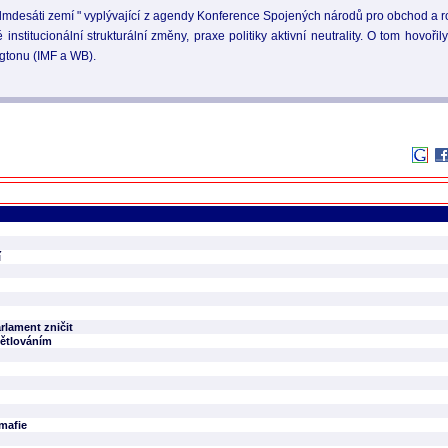
desáti zemí " vyplývající z agendy Konference Spojených národů pro obchod a roz
nstitucionální strukturální změny, praxe politiky aktivní neutrality. O tom hovořil
gtonu (IMF a WB).
í
rlament zničit
větlováním
 mafie