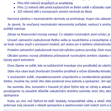
Přes 850 milionů dospělých je analfabety.
Přes 12 milionů dětí umírá každoročně ve třetím světě v důsledku vylé
325 milionů dětí v rozvojových zemích nechodí do školy.
Nerovná výměna v mezinárodním obchodu se prohlubuje. Kupní síla základníc
Je zjevné, že současný mezinárodní ekonomický pořádek, vedoucí k prohlub
požitků vylučuje.
Zdroje na financování rozvoje existují. Co vládám rozvinutých zemí schází, je p
Úroveň zahraniční zadluženosti třetího světa je neudržitelná a neslučitel
se touto cestou snaží o prosazení modelů, jež vedou jen k dalšímu ožebračován
Problém zahraniční zadluženosti musí být vyřešen jednou provždy. Dluh musí
Oficiální pomoc rozvoji přislíbená průmyslově rozvinutými zeměmi zdaleka
bývaly jejich koloniemi.
Dnes žijeme ve světě, kde se každoročně investuje více prostředků do válečné
Stále více obav budí zhoršování životního prostředí a ničivé důsledky klimati
V současném světě, charakterizovaném unipolárním a neoliberálním globální
lidstvo, musíme my, země Jihu dále posilovat svou jednotu a spolupráci. Jen s
Na summitu Jihu, konaném v Havaně již před čtyřmi lety se oživily a aktua
považujeme za zásadně důležité uskutečnění druhého summitu zemí Jihu, který
spolupráce.
Kuba, po více než čtyřicet let oběť blokády, hospodářské války a útoků vše
potvrzuje svůj závazek v oblasti spolupráce a sjednocování úsilí našich zemí a 