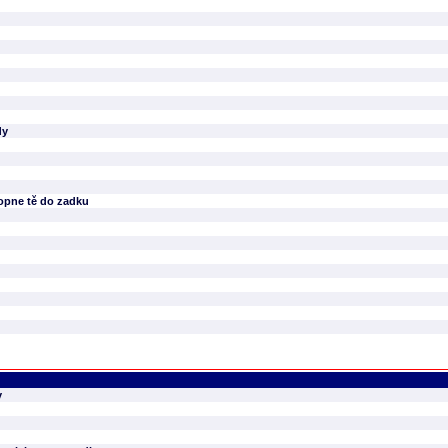
dy
 kopne tě do zadku
y