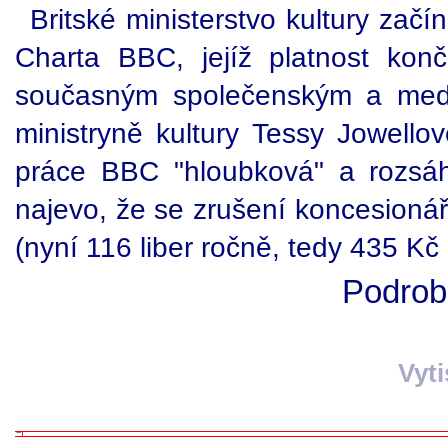
Britské ministerstvo kultury zač
Charta BBC, jejíž platnost kon
současným společenským a med
ministryně kultury Tessy Jowell
práce BBC "hloubková" a rozsáh
najevo, že se zrušení koncesionář
(nyní 116 liber ročně, tedy 435 K
Podrobn
Vyt