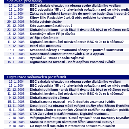
Sdělovací prostředky
16. 1. 2004
BBC zahajuje ofenzívu na obranu svého digitálního vysílání
16. 1. 2004
BBC odvysílala "55 dnů televizních pořadů, na něž se nikdo nedív
13. 1. 2004
Zákaz psát politické komentáře do novin se bude týkat i reporté
12. 1. 2004
Kilroy Silk: Rasistický útok či oběť politické korektnosti?
29. 12. 2003
Média veřejné služby
23. 12. 2003
Kdo zaznamená naši dobu?
22. 12. 2003
Digitální politikum - aneb říkají-li dva totéž, bývá to většinou toté
15. 12. 2003
Konečným cílem PR je důvěra
15. 12. 2003
Ať žije průměrnost!
11. 12. 2003
Digitální, intelektuální televizní okruh BBC 4: Je to k něčemu?
4. 12. 2003
Hrozí Itálii diktatura?
27. 11. 2003
Svobodné názory + "svobodné názory" = podivné souvislosti
27. 11. 2003
Nesnesitelná lehkost informování: ČTK a Appian
26. 11. 2003
Vysílání ČT "bude i nadále zajímavé"
15. 11. 2003
Digitalizace na rozcestí - vidět dopředu znamená i vědět
Digitalizace sdělovacích prostředků
16. 1. 2004
BBC zahajuje ofenzívu na obranu svého digitálního vysílání
16. 1. 2004
BBC odvysílala "55 dnů televizních pořadů, na něž se nikdo nedív
22. 12. 2003
Digitální politikum - aneb říkají-li dva totéž, bývá to většinou toté
11. 12. 2003
Digitální, intelektuální televizní okruh BBC 4: Je to k něčemu?
9. 12. 2003
Digitalizace podle zákona
15. 11. 2003
Digitalizace na rozcestí - vidět dopředu znamená i vědět
13. 11. 2003
Deset bodů na obranu médií veřejné služby před Břéťou Rychlíkem 
5. 11. 2003
Británie: zákon o povinných výtiscích rozšířen na digitální publi
17. 10. 2003
ČT2: Za dveřmi je další revoluce. Digitální revoluce...
17. 10. 2003
Veřejnoprávní multiplex: "Česká vysílací" snad navzdory Mlynářo
12. 10. 2003
Stane se internet jen nástrojem šíření americké kultury?
9. 10. 2003
Co nejmenší role státu v informatice a telekomunikacích