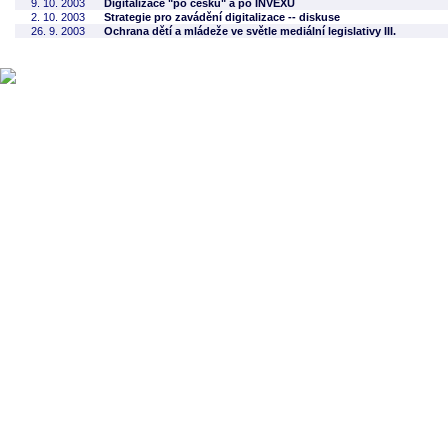
9. 10. 2003
Digitalizace "po česku" a po INVEXU
2. 10. 2003
Strategie pro zavádění digitalizace -- diskuse
26. 9. 2003
Ochrana dětí a mládeže ve světle mediální legislativy III.