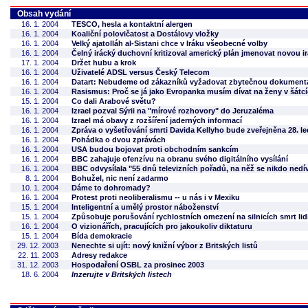
Obsah vydání
16. 1. 2004
TESCO, hesla a kontaktní alergen
16. 1. 2004
Koaliční polovičatost a Dostálovy vložky
16. 1. 2004
Velký ajatolláh al-Sistani chce v Iráku všeobecné volby
16. 1. 2004
Čelný irácký duchovní kritizoval americký plán jmenovat novou i
17. 1. 2004
Držet hubu a krok
16. 1. 2004
Uživatelé ADSL versus Český Telecom
16. 1. 2004
Datart: Nebudeme od zákazníků vyžadovat zbytečnou dokument
16. 1. 2004
Rasismus: Proč se já jako Evropanka musím dívat na ženy v šátcíc
15. 1. 2004
Co dali Arabové světu?
16. 1. 2004
Izrael pozval Sýrii na "mírové rozhovory" do Jeruzaléma
16. 1. 2004
Izrael má obavy z rozšíření jaderných informací
16. 1. 2004
Zpráva o vyšetřování smrti Davida Kellyho bude zveřejněna 28. l
16. 1. 2004
Pohádka o dvou zprávách
16. 1. 2004
USA budou bojovat proti obchodním sankcím
16. 1. 2004
BBC zahajuje ofenzívu na obranu svého digitálního vysílání
16. 1. 2004
BBC odvysílala "55 dnů televizních pořadů, na něž se nikdo nedív
8. 1. 2004
Bohužel, nic není zadarmo
10. 1. 2004
Dáme to dohromady?
16. 1. 2004
Protest proti neoliberalismu -- u nás i v Mexiku
15. 1. 2004
Inteligentní a umělý prostor náboženství
15. 1. 2004
Způsobuje porušování rychlostních omezení na silnicích smrt lid
16. 1. 2004
O vizionářích, pracujících pro jakoukoliv diktaturu
15. 1. 2004
Bída demokracie
29. 12. 2003
Nenechte si ujít: nový knižní výbor z Britských listů
22. 11. 2003
Adresy redakce
31. 12. 2003
Hospodaření OSBL za prosinec 2003
18. 6. 2004
Inzerujte v Britských listech