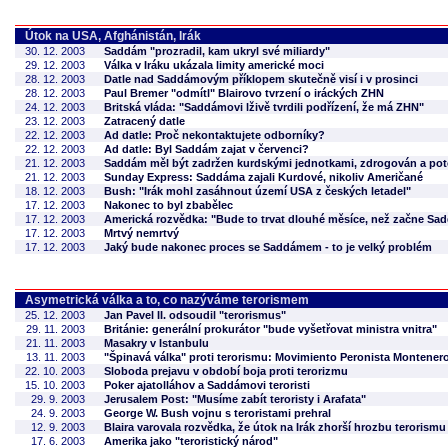
Útok na USA, Afghánistán, Irák
30. 12. 2003
Saddám "prozradil, kam ukryl své miliardy"
29. 12. 2003
Válka v Iráku ukázala limity americké moci
28. 12. 2003
Datle nad Saddámovým příklopem skutečně visí i v prosinci
28. 12. 2003
Paul Bremer "odmítl" Blairovo tvrzení o iráckých ZHN
24. 12. 2003
Britská vláda: "Saddámovi lživě tvrdili podřízení, že má ZHN"
23. 12. 2003
Zatracený datle
22. 12. 2003
Ad datle: Proč nekontaktujete odborníky?
22. 12. 2003
Ad datle: Byl Saddám zajat v červenci?
21. 12. 2003
Saddám měl být zadržen kurdskými jednotkami, zdrogován a po
21. 12. 2003
Sunday Express: Saddáma zajali Kurdové, nikoliv Američané
18. 12. 2003
Bush: "Irák mohl zasáhnout území USA z českých letadel"
17. 12. 2003
Nakonec to byl zbabělec
17. 12. 2003
Americká rozvědka: "Bude to trvat dlouhé měsíce, než začne Sa
17. 12. 2003
Mrtvý nemrtvý
17. 12. 2003
Jaký bude nakonec proces se Saddámem - to je velký problém
Asymetrická válka a to, co nazýváme terorismem
25. 12. 2003
Jan Pavel II. odsoudil "terorismus"
29. 11. 2003
Británie: generální prokurátor "bude vyšetřovat ministra vnitra"
21. 11. 2003
Masakry v Istanbulu
13. 11. 2003
"Špinavá válka" proti terorismu: Movimiento Peronista Montener
22. 10. 2003
Sloboda prejavu v období boja proti terorizmu
15. 10. 2003
Poker ajatolláhov a Saddámovi teroristi
29. 9. 2003
Jerusalem Post: "Musíme zabít teroristy i Arafata"
24. 9. 2003
George W. Bush vojnu s teroristami prehral
12. 9. 2003
Blaira varovala rozvědka, že útok na Irák zhorší hrozbu terorismu
17. 6. 2003
Amerika jako "teroristický národ"