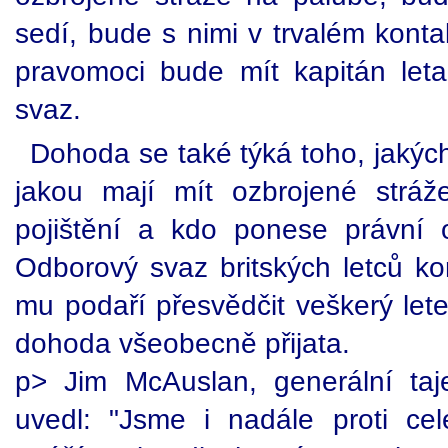
sedí, bude s nimi v trvalém kont
pravomoci bude mít kapitán leta
svaz.
Dohoda se také týká toho, jakýc
jakou mají mít ozbrojené stráže
pojištění a kdo ponese právní
Odborový svaz britských letců ko
mu podaří přesvědčit veškerý lete
dohoda všeobecně přijata.
p> Jim McAuslan, generální ta
uvedl: "Jsme i nadále proti ce