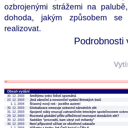
ozbrojenými strážemi na palub
dohoda, jakým způsobem se 
realizovat.
Podrobnosti 
Vyt
Obsah vydání
30. 12. 2003
Smělýmu srdci štěstí spomáhá
23. 12. 2003
Jiná vánoční a novoroční vydání Britských listů
1. 1. 2004
Šťastný nový rok - jezděte autem!
30. 12. 2003
Globalizace omezuje sobectví národních elit
31. 12. 2003
Spojené státy vnucují zahraničním leteckým společnostem ozbro
29. 12. 2003
Rozmetá globální příliv příležitostí monopol domácích elit?
30. 12. 2003
Saddám "prozradil, kam ukryl své miliardy"
30. 12. 2003
Není přípustné užívat ve vězeňství udavače
1. 1. 2004
Výňatky z knihy
Jak Češi bojují
v ČRo 6