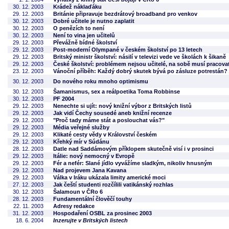
30. 12. 2003
Krádež náklaďáku
29. 12. 2003
Británie připravuje bezdrátový broadband pro venkov
30. 12. 2003
Dobré učitele je nutno zaplatit
30. 12. 2003
O penězích to není
30. 12. 2003
Není to vina jen učitelů
29. 12. 2003
Převážně bídné školství
29. 12. 2003
Post-moderní Olympané v českém školství po 13 letech
29. 12. 2003
Britský ministr školství: násilí v televizi vede ve školách k šikaně
29. 12. 2003
České školství: problémem nejsou učitelé, na sobě musí pracova
23. 12. 2003
Vánoční příběh: Každý dobrý skutek bývá po zásluze potrestán?
30. 12. 2003
Do nového roku mnoho optimismu
30. 12. 2003
Šamanismus, sex a reálpoetika Toma Robbinse
30. 12. 2003
PF 2004
29. 12. 2003
Nenechte si ujít: nový knižní výbor z Britských listů
29. 12. 2003
Jak vidí Čechy sousedé aneb knižní recenze
29. 12. 2003
"Proč tady máme stát a poslouchat vás?"
29. 12. 2003
Média veřejné služby
29. 12. 2003
Klikaté cesty vědy v Království českém
29. 12. 2003
Křehký mír v Súdánu
28. 12. 2003
Datle nad Saddámovým příklopem skutečně visí i v prosinci
29. 12. 2003
Itálie: nový nemocný v Evropě
29. 12. 2003
Fér a nefér: Slané jídlo vyvážíme sladkým, nikoliv hnusným
29. 12. 2003
Nad projevem Jana Kavana
29. 12. 2003
Válka v Iráku ukázala limity americké moci
27. 12. 2003
Jak čeští studenti rozčílili vatikánský rozhlas
30. 12. 2003
Šalamoun v ČRo 6
28. 12. 2003
Fundamentální člověčí touhy
22. 11. 2003
Adresy redakce
31. 12. 2003
Hospodaření OSBL za prosinec 2003
18. 6. 2004
Inzerujte v Britských listech