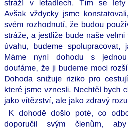
stráží v letadlech. Tím se let
Avšak vždycky jsme konstatovali,
svém rozhodnutí, že budou použív
stráže, a jestliže bude naše velm
úvahu, budeme spolupracovat, 
Máme nyní dohodu s jednou 
doufáme, že ji budeme moci rozšíř
Dohoda snižuje riziko pro cestuj
které jsme vznesli. Nechtěl bych 
jako vítězství, ale jako zdravý roz
K dohodě došlo poté, co odbor
doporučil svým členům, aby 