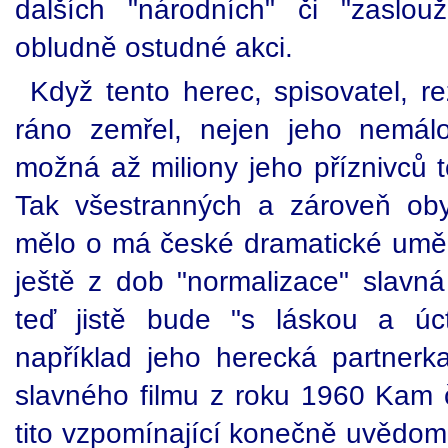
dalších "národních" či "zaslou
obludně ostudné akci.
Když tento herec, spisovatel, re
ráno zemřel, nejen jeho nemál
možná až miliony jeho příznivců t
Tak všestranných a zároveň obyč
mělo o má české dramatické uměn
ještě z dob "normalizace" slavn
teď jistě bude "s láskou a úc
například jeho herecká partnerk
slavného filmu z roku 1960 Kam 
tito vzpomínající konečně uvědomí