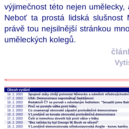
výjimečnost této nejen umělecky, a
Neboť ta prostá lidská slušnost 
právě tou nejsilnější stránkou mn
uměleckých kolegů.
člán
Vyt
Obsah vydání
16. 2. 2003
Spojené státy chtějí potrestat Německo a odměnit středovýchodn
17. 2. 2003
USA: Demonstrace napomáhají Saddámovi
16. 2. 2003
Redaktoři ČT se porvali s odvolaným ředitelem: "Sesadili jsme Ba
17. 2. 2003
Proč se povede válka proti Iráku
16. 2. 2003
Co znamenají obrovské západní protiválečné demonstrace
15. 2. 2003
V Londýně se konala obrovská protiválečná demonstrace
17. 2. 2003
Češi si nemohou dovolit být proti válce v Iráku
16. 2. 2003
"Bez tatínka by byl George W. Bush ve vězení"
16. 2. 2003
V Londýně demonstrovala středostavovská Anglie - konec kariéry 