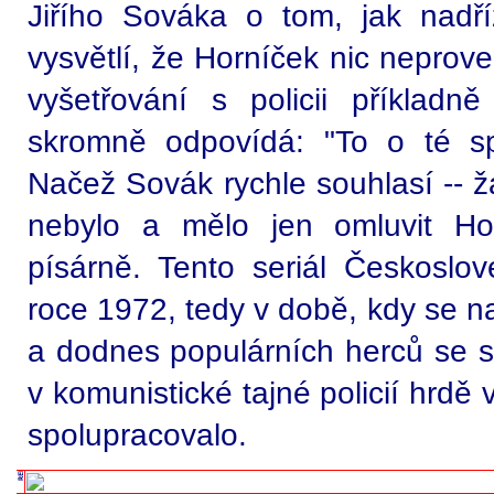
Jiřího Sováka o tom, jak nadř
vysvětlí, že Horníček nic neprove
vyšetřování s policii příkladně
skromně odpovídá: "To o té sp
Načež Sovák rychle souhlasí -- ž
nebylo a mělo jen omluvit Ho
písárně. Tento seriál Českoslov
roce 1972, tedy v době, kdy se 
a dodnes populárních herců se 
v komunistické tajné policií hrdě 
spolupracovalo.