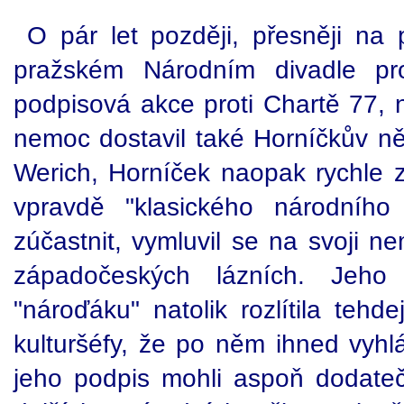
O pár let později, přesněji na
pražském Národním divadle pr
podpisová akce proti Chartě 77, 
nemoc dostavil také Horníčkův ně
Werich, Horníček naopak rychle z
vpravdě "klasického národního
zúčastnit, vymluvil se na svoji n
západočeských lázních. Jeho 
"nároďáku" natolik rozlítila tehd
kulturšéfy, že po něm ihned vyhlás
jeho podpis mohli aspoň dodateč