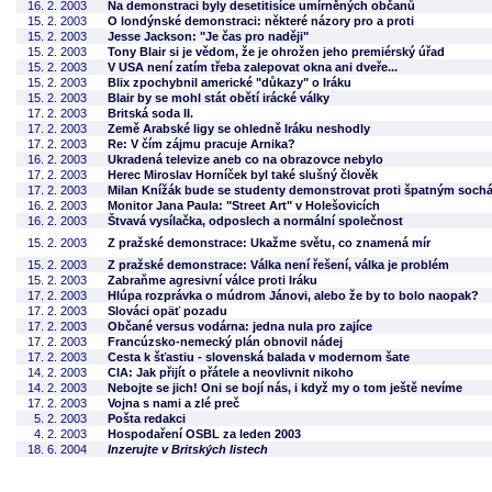
16. 2. 2003
Na demonstraci byly desetitisíce umírněných občanů
15. 2. 2003
O londýnské demonstraci: některé názory pro a proti
15. 2. 2003
Jesse Jackson: "Je čas pro naději"
15. 2. 2003
Tony Blair si je vědom, že je ohrožen jeho premiérský úřad
15. 2. 2003
V USA není zatím třeba zalepovat okna ani dveře...
15. 2. 2003
Blix zpochybnil americké "důkazy" o Iráku
15. 2. 2003
Blair by se mohl stát obětí irácké války
17. 2. 2003
Britská soda II.
17. 2. 2003
Země Arabské ligy se ohledně Iráku neshodly
17. 2. 2003
Re: V čím zájmu pracuje Arnika?
16. 2. 2003
Ukradená televize aneb co na obrazovce nebylo
17. 2. 2003
Herec Miroslav Horníček byl také slušný člověk
17. 2. 2003
Milan Knížák bude se studenty demonstrovat proti špatným soch
16. 2. 2003
Monitor Jana Paula: "Street Art" v Holešovicích
16. 2. 2003
Štvavá vysílačka, odposlech a normální společnost
15. 2. 2003
Z pražské demonstrace: Ukažme světu, co znamená mír
15. 2. 2003
Z pražské demonstrace: Válka není řešení, válka je problém
15. 2. 2003
Zabraňme agresivní válce proti Iráku
17. 2. 2003
Hlúpa rozprávka o múdrom Jánovi, alebo že by to bolo naopak?
17. 2. 2003
Slováci opäť pozadu
17. 2. 2003
Občané versus vodárna: jedna nula pro zajíce
17. 2. 2003
Francúzsko-nemecký plán obnovil nádej
17. 2. 2003
Cesta k šťastiu - slovenská balada v modernom šate
14. 2. 2003
CIA: Jak přijít o přátele a neovlivnit nikoho
14. 2. 2003
Nebojte se jich! Oni se bojí nás, i když my o tom ještě nevíme
17. 2. 2003
Vojna s nami a zlé preč
5. 2. 2003
Pošta redakci
4. 2. 2003
Hospodaření OSBL za leden 2003
18. 6. 2004
Inzerujte v Britských listech