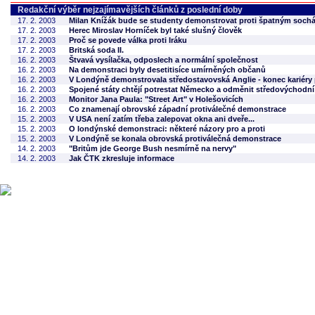
Redakční výběr nejzajímavějších článků z poslední doby
17. 2. 2003
Milan Knížák bude se studenty demonstrovat proti špatným soch
17. 2. 2003
Herec Miroslav Horníček byl také slušný člověk
17. 2. 2003
Proč se povede válka proti Iráku
17. 2. 2003
Britská soda II.
16. 2. 2003
Štvavá vysílačka, odposlech a normální společnost
16. 2. 2003
Na demonstraci byly desetitisíce umírněných občanů
16. 2. 2003
V Londýně demonstrovala středostavovská Anglie - konec kariéry 
16. 2. 2003
Spojené státy chtějí potrestat Německo a odměnit středovýchodn
16. 2. 2003
Monitor Jana Paula: "Street Art" v Holešovicích
16. 2. 2003
Co znamenají obrovské západní protiválečné demonstrace
15. 2. 2003
V USA není zatím třeba zalepovat okna ani dveře...
15. 2. 2003
O londýnské demonstraci: některé názory pro a proti
15. 2. 2003
V Londýně se konala obrovská protiválečná demonstrace
14. 2. 2003
"Britům jde George Bush nesmírně na nervy"
14. 2. 2003
Jak ČTK zkresluje informace