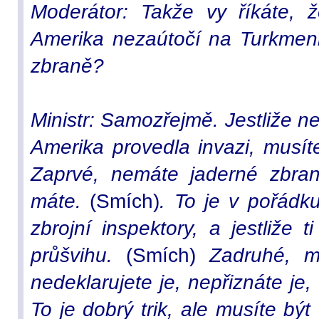
Moderátor: Takže vy říkáte, že
Amerika nezaútočí na Turkmeni
zbraně?
Ministr: Samozřejmě. Jestliže 
Amerika provedla invazi, musíte
Zaprvé, nemáte jaderné zbraně
máte.
(Smích)
. To je v pořádku
zbrojní inspektory, a jestliže t
průšvihu.
(Smích)
Zadruhé, má
nedeklarujete je, nepřiznáte je, 
To je dobrý trik, ale musíte být