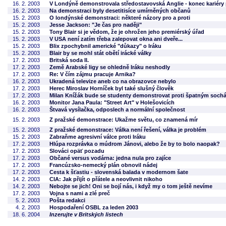
16. 2. 2003
V Londýně demonstrovala středostavovská Anglie - konec kariéry 
16. 2. 2003
Na demonstraci byly desetitisíce umírněných občanů
15. 2. 2003
O londýnské demonstraci: některé názory pro a proti
15. 2. 2003
Jesse Jackson: "Je čas pro naději"
15. 2. 2003
Tony Blair si je vědom, že je ohrožen jeho premiérský úřad
15. 2. 2003
V USA není zatím třeba zalepovat okna ani dveře...
15. 2. 2003
Blix zpochybnil americké "důkazy" o Iráku
15. 2. 2003
Blair by se mohl stát obětí irácké války
17. 2. 2003
Britská soda II.
17. 2. 2003
Země Arabské ligy se ohledně Iráku neshodly
17. 2. 2003
Re: V čím zájmu pracuje Arnika?
16. 2. 2003
Ukradená televize aneb co na obrazovce nebylo
17. 2. 2003
Herec Miroslav Horníček byl také slušný člověk
17. 2. 2003
Milan Knížák bude se studenty demonstrovat proti špatným soch
16. 2. 2003
Monitor Jana Paula: "Street Art" v Holešovicích
16. 2. 2003
Štvavá vysílačka, odposlech a normální společnost
15. 2. 2003
Z pražské demonstrace: Ukažme světu, co znamená mír
15. 2. 2003
Z pražské demonstrace: Válka není řešení, válka je problém
15. 2. 2003
Zabraňme agresivní válce proti Iráku
17. 2. 2003
Hlúpa rozprávka o múdrom Jánovi, alebo že by to bolo naopak?
17. 2. 2003
Slováci opäť pozadu
17. 2. 2003
Občané versus vodárna: jedna nula pro zajíce
17. 2. 2003
Francúzsko-nemecký plán obnovil nádej
17. 2. 2003
Cesta k šťastiu - slovenská balada v modernom šate
14. 2. 2003
CIA: Jak přijít o přátele a neovlivnit nikoho
14. 2. 2003
Nebojte se jich! Oni se bojí nás, i když my o tom ještě nevíme
17. 2. 2003
Vojna s nami a zlé preč
5. 2. 2003
Pošta redakci
4. 2. 2003
Hospodaření OSBL za leden 2003
18. 6. 2004
Inzerujte v Britských listech