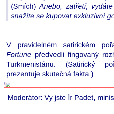
(Smích)
Anebo, zatřetí, vydáte
snažíte se kupovat exkluzivní g
V pravidelném satirickém p
Fortune
předvedli fingovaný roz
Turkmenistánu. (Satirický 
prezentuje skutečná fakta.)
Moderátor: Vy jste Ír Padet, mini