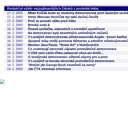
Redakční výběr nejzajímavějších článků z poslední doby
17. 2. 2003
Milan Knížák bude se studenty demonstrovat proti špatným soch
17. 2. 2003
Herec Miroslav Horníček byl také slušný člověk
17. 2. 2003
Proč se povede válka proti Iráku
17. 2. 2003
Britská soda II.
16. 2. 2003
Štvavá vysílačka, odposlech a normální společnost
16. 2. 2003
Na demonstraci byly desetitisíce umírněných občanů
16. 2. 2003
V Londýně demonstrovala středostavovská Anglie - konec kariéry 
16. 2. 2003
Spojené státy chtějí potrestat Německo a odměnit středovýchodn
16. 2. 2003
Monitor Jana Paula: "Street Art" v Holešovicích
16. 2. 2003
Co znamenají obrovské západní protiválečné demonstrace
15. 2. 2003
V USA není zatím třeba zalepovat okna ani dveře...
15. 2. 2003
O londýnské demonstraci: některé názory pro a proti
15. 2. 2003
V Londýně se konala obrovská protiválečná demonstrace
14. 2. 2003
"Britům jde George Bush nesmírně na nervy"
14. 2. 2003
Jak ČTK zkresluje informace