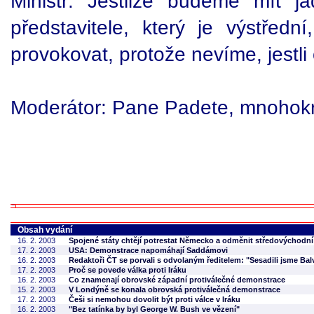
Ministr: Jestliže budeme mít j
představitele, který je výstřed
provokovat, protože nevíme, jestli 
Moderátor: Pane Padete, mnohokr
Obsah vydání
16. 2. 2003
Spojené státy chtějí potrestat Německo a odměnit středovýchodn
17. 2. 2003
USA: Demonstrace napomáhají Saddámovi
16. 2. 2003
Redaktoři ČT se porvali s odvolaným ředitelem: "Sesadili jsme Ba
17. 2. 2003
Proč se povede válka proti Iráku
16. 2. 2003
Co znamenají obrovské západní protiválečné demonstrace
15. 2. 2003
V Londýně se konala obrovská protiválečná demonstrace
17. 2. 2003
Češi si nemohou dovolit být proti válce v Iráku
16. 2. 2003
"Bez tatínka by byl George W. Bush ve vězení"