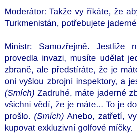
Moderátor: Takže vy říkáte, že aby
Turkmenistán, potřebujete jadern
Ministr: Samozřejmě. Jestliže
provedla invazi, musíte udělat j
zbraně, ale předstíráte, že je má
oni vyšlou zbrojní inspektory, a jes
(Smích)
Zadruhé, máte jaderné zbr
všichni vědí, že je máte... To je do
prošlo.
(Smích)
Anebo, zatřetí, vy
kupovat exkluzivní golfové míčky.