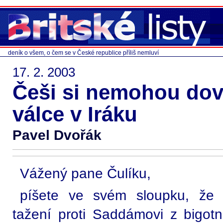
deník o všem, o čem se v České republice příliš nemluví
17. 2. 2003
Češi si nemohou dovo
válce v Iráku
Pavel Dvořák
Vážený pane Čulíku,
píšete ve svém sloupku, že 
tažení proti Saddámovi z bigot