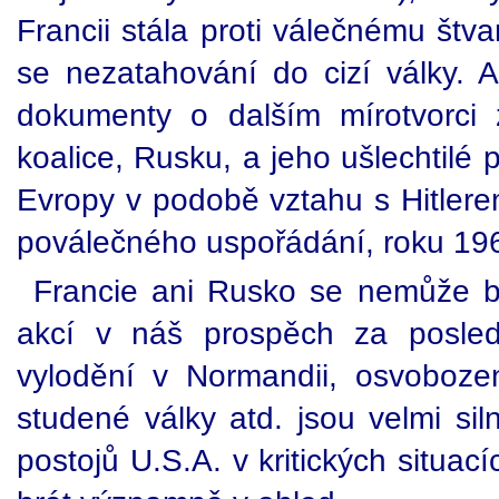
Francii stála proti válečnému št
se nezatahování do cizí války. A
dokumenty o dalším mírotvorci 
koalice, Rusku, a jeho ušlechtilé 
Evropy v podobě vztahu s Hitler
poválečného uspořádání, roku 196
Francie ani Rusko se nemůže 
akcí v náš prospěch za posled
vylodění v Normandii, osvoboze
studené války atd. jsou velmi si
postojů U.S.A. v kritických situac