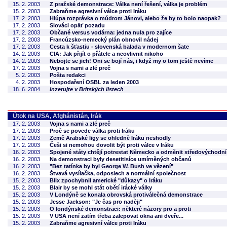
15. 2. 2003
Z pražské demonstrace: Válka není řešení, válka je problém
15. 2. 2003
Zabraňme agresivní válce proti Iráku
17. 2. 2003
Hlúpa rozprávka o múdrom Jánovi, alebo že by to bolo naopak?
17. 2. 2003
Slováci opäť pozadu
17. 2. 2003
Občané versus vodárna: jedna nula pro zajíce
17. 2. 2003
Francúzsko-nemecký plán obnovil nádej
17. 2. 2003
Cesta k šťastiu - slovenská balada v modernom šate
14. 2. 2003
CIA: Jak přijít o přátele a neovlivnit nikoho
14. 2. 2003
Nebojte se jich! Oni se bojí nás, i když my o tom ještě nevíme
17. 2. 2003
Vojna s nami a zlé preč
5. 2. 2003
Pošta redakci
4. 2. 2003
Hospodaření OSBL za leden 2003
18. 6. 2004
Inzerujte v Britských listech
Útok na USA, Afghánistán, Irák
17. 2. 2003
Vojna s nami a zlé preč
17. 2. 2003
Proč se povede válka proti Iráku
17. 2. 2003
Země Arabské ligy se ohledně Iráku neshodly
17. 2. 2003
Češi si nemohou dovolit být proti válce v Iráku
16. 2. 2003
Spojené státy chtějí potrestat Německo a odměnit středovýchodn
16. 2. 2003
Na demonstraci byly desetitisíce umírněných občanů
16. 2. 2003
"Bez tatínka by byl George W. Bush ve vězení"
16. 2. 2003
Štvavá vysílačka, odposlech a normální společnost
15. 2. 2003
Blix zpochybnil americké "důkazy" o Iráku
15. 2. 2003
Blair by se mohl stát obětí irácké války
15. 2. 2003
V Londýně se konala obrovská protiválečná demonstrace
15. 2. 2003
Jesse Jackson: "Je čas pro naději"
15. 2. 2003
O londýnské demonstraci: některé názory pro a proti
15. 2. 2003
V USA není zatím třeba zalepovat okna ani dveře...
15. 2. 2003
Zabraňme agresivní válce proti Iráku