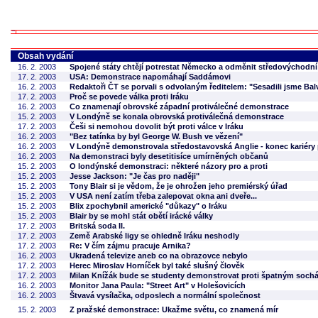
Obsah vydání
16. 2. 2003
Spojené státy chtějí potrestat Německo a odměnit středovýchodn
17. 2. 2003
USA: Demonstrace napomáhají Saddámovi
16. 2. 2003
Redaktoři ČT se porvali s odvolaným ředitelem: "Sesadili jsme Ba
17. 2. 2003
Proč se povede válka proti Iráku
16. 2. 2003
Co znamenají obrovské západní protiválečné demonstrace
15. 2. 2003
V Londýně se konala obrovská protiválečná demonstrace
17. 2. 2003
Češi si nemohou dovolit být proti válce v Iráku
16. 2. 2003
"Bez tatínka by byl George W. Bush ve vězení"
16. 2. 2003
V Londýně demonstrovala středostavovská Anglie - konec kariéry 
16. 2. 2003
Na demonstraci byly desetitisíce umírněných občanů
15. 2. 2003
O londýnské demonstraci: některé názory pro a proti
15. 2. 2003
Jesse Jackson: "Je čas pro naději"
15. 2. 2003
Tony Blair si je vědom, že je ohrožen jeho premiérský úřad
15. 2. 2003
V USA není zatím třeba zalepovat okna ani dveře...
15. 2. 2003
Blix zpochybnil americké "důkazy" o Iráku
15. 2. 2003
Blair by se mohl stát obětí irácké války
17. 2. 2003
Britská soda II.
17. 2. 2003
Země Arabské ligy se ohledně Iráku neshodly
17. 2. 2003
Re: V čím zájmu pracuje Arnika?
16. 2. 2003
Ukradená televize aneb co na obrazovce nebylo
17. 2. 2003
Herec Miroslav Horníček byl také slušný člověk
17. 2. 2003
Milan Knížák bude se studenty demonstrovat proti špatným soch
16. 2. 2003
Monitor Jana Paula: "Street Art" v Holešovicích
16. 2. 2003
Štvavá vysílačka, odposlech a normální společnost
15. 2. 2003
Z pražské demonstrace: Ukažme světu, co znamená mír