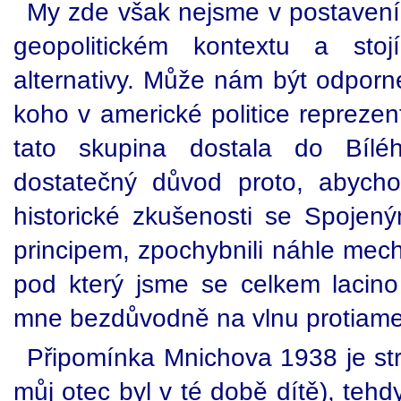
My zde však nejsme v postavení a
geopolitickém kontextu a sto
alternativy. Může nám být odporn
koho v americké politice repreze
tato skupina dostala do Bíl
dostatečný důvod proto, abychom
historické zkušenosti se Spojen
principem, zpochybnili náhle me
pod který jsme se celkem lacino 
mne bezdůvodně na vlnu protiamer
Připomínka Mnichova 1938 je str
můj otec byl v té době dítě), tehdy