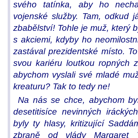
svého tatínka, aby ho necha
vojenské služby. Tam, odkud j
zbabělství! Tohle je muž, který 
s akciemi, kdyby ho neomilostni
zastával prezidentské místo. To
svou kariéru loutkou ropných 
abychom vyslali své mladé muž
kreaturu? Tak to tedy ne!
Na nás se chce, abychom byli 
desetitisíce nevinných irácký
byly ty hlasy, kritizující Sadd
zbraně od vlády Margaret 