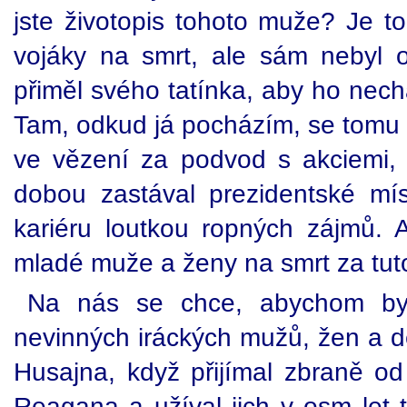
jste životopis tohoto muže? Je to
vojáky na smrt, ale sám nebyl 
přiměl svého tatínka, aby ho nech
Tam, odkud já pocházím, se tomu ří
ve vězení za podvod s akciemi, k
dobou zastával prezidentské mí
kariéru loutkou ropných zájmů.
mladé muže a ženy na smrt za tuto
Na nás se chce, abychom byli 
nevinných iráckých mužů, žen a dět
Husajna, když přijímal zbraně o
Reagana a užíval jich v osm let t