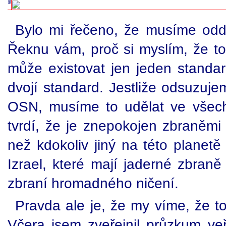
Bylo mi řečeno, že musíme oddě
Řeknu vám, proč si myslím, že to
může existovat jen jeden standar
dvojí standard. Jestliže odsuzuje
OSN, musíme to udělat ve všech
tvrdí, že je znepokojen zbraněm
než kdokoliv jiný na této planetě 
Izrael, které mají jaderné zbra
zbraní hromadného ničení.
Pravda ale je, že my víme, že t
Včera jsem zveřejnil průzkum ve