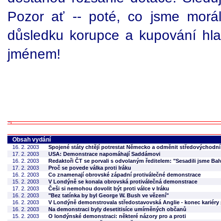
Pozor ať -- poté, co jsme morál
důsledku korupce a kupování hl
jménem!
Obsah vydání
16. 2. 2003
Spojené státy chtějí potrestat Německo a odměnit středovýchodn
17. 2. 2003
USA: Demonstrace napomáhají Saddámovi
16. 2. 2003
Redaktoři ČT se porvali s odvolaným ředitelem: "Sesadili jsme Ba
17. 2. 2003
Proč se povede válka proti Iráku
16. 2. 2003
Co znamenají obrovské západní protiválečné demonstrace
15. 2. 2003
V Londýně se konala obrovská protiválečná demonstrace
17. 2. 2003
Češi si nemohou dovolit být proti válce v Iráku
16. 2. 2003
"Bez tatínka by byl George W. Bush ve vězení"
16. 2. 2003
V Londýně demonstrovala středostavovská Anglie - konec kariéry 
16. 2. 2003
Na demonstraci byly desetitisíce umírněných občanů
15. 2. 2003
O londýnské demonstraci: některé názory pro a proti