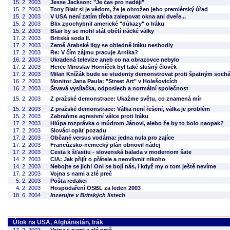
15. 2. 2003
Jesse Jackson: "Je čas pro naději"
15. 2. 2003
Tony Blair si je vědom, že je ohrožen jeho premiérský úřad
15. 2. 2003
V USA není zatím třeba zalepovat okna ani dveře...
15. 2. 2003
Blix zpochybnil americké "důkazy" o Iráku
15. 2. 2003
Blair by se mohl stát obětí irácké války
17. 2. 2003
Britská soda II.
17. 2. 2003
Země Arabské ligy se ohledně Iráku neshodly
17. 2. 2003
Re: V čím zájmu pracuje Arnika?
16. 2. 2003
Ukradená televize aneb co na obrazovce nebylo
17. 2. 2003
Herec Miroslav Horníček byl také slušný člověk
17. 2. 2003
Milan Knížák bude se studenty demonstrovat proti špatným soch
16. 2. 2003
Monitor Jana Paula: "Street Art" v Holešovicích
16. 2. 2003
Štvavá vysílačka, odposlech a normální společnost
15. 2. 2003
Z pražské demonstrace: Ukažme světu, co znamená mír
15. 2. 2003
Z pražské demonstrace: Válka není řešení, válka je problém
15. 2. 2003
Zabraňme agresivní válce proti Iráku
17. 2. 2003
Hlúpa rozprávka o múdrom Jánovi, alebo že by to bolo naopak?
17. 2. 2003
Slováci opäť pozadu
17. 2. 2003
Občané versus vodárna: jedna nula pro zajíce
17. 2. 2003
Francúzsko-nemecký plán obnovil nádej
17. 2. 2003
Cesta k šťastiu - slovenská balada v modernom šate
14. 2. 2003
CIA: Jak přijít o přátele a neovlivnit nikoho
14. 2. 2003
Nebojte se jich! Oni se bojí nás, i když my o tom ještě nevíme
17. 2. 2003
Vojna s nami a zlé preč
5. 2. 2003
Pošta redakci
4. 2. 2003
Hospodaření OSBL za leden 2003
18. 6. 2004
Inzerujte v Britských listech
Útok na USA, Afghánistán, Irák