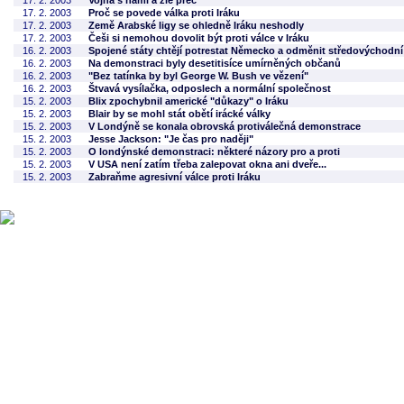
17. 2. 2003
Vojna s nami a zlé preč
17. 2. 2003
Proč se povede válka proti Iráku
17. 2. 2003
Země Arabské ligy se ohledně Iráku neshodly
17. 2. 2003
Češi si nemohou dovolit být proti válce v Iráku
16. 2. 2003
Spojené státy chtějí potrestat Německo a odměnit středovýchodn
16. 2. 2003
Na demonstraci byly desetitisíce umírněných občanů
16. 2. 2003
"Bez tatínka by byl George W. Bush ve vězení"
16. 2. 2003
Štvavá vysílačka, odposlech a normální společnost
15. 2. 2003
Blix zpochybnil americké "důkazy" o Iráku
15. 2. 2003
Blair by se mohl stát obětí irácké války
15. 2. 2003
V Londýně se konala obrovská protiválečná demonstrace
15. 2. 2003
Jesse Jackson: "Je čas pro naději"
15. 2. 2003
O londýnské demonstraci: některé názory pro a proti
15. 2. 2003
V USA není zatím třeba zalepovat okna ani dveře...
15. 2. 2003
Zabraňme agresivní válce proti Iráku