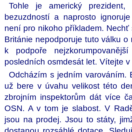
Tohle je americký prezident, 
bezuzdností a naprosto ignoruje 
není pro nikoho příkladem. Nechť 
Británie nepodporuje tuto válku o 
k podpoře nejzkorumpovanější 
posledních osmdesát let. Vítejte 
Odcházím s jedním varováním. B
už bere v úvahu velikost této d
zbrojním inspektorům dát více č
OSN. A v tom je slabost. V Radě
jsou na prodej. Jsou to státy, ji
dostanou rozsáhlé dotace. Sledu