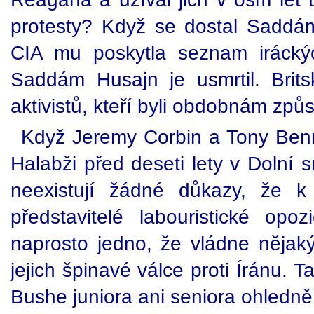
protesty? Když se dostal Saddám
CIA mu poskytla seznam iráckýc
Saddám Husajn je usmrtil. Bri
aktivistů, kteří byli obdobnám způ
Když Jeremy Corbin a Tony Benn 
Halabži před deseti lety v Dolní
neexistují žádné důkazy, že k
představitelé labouristické op
naprosto jedno, že vládne něja
jejich špinavé válce proti Íránu.
Bushe juniora ani seniora ohledně 