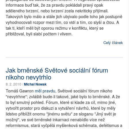
informace buď tak, že za pravdu pokládali pravý opak
sděleného tvrzení, nebo tvrzení zcela nekriticky přijímali.
Takových bylo málo a stále jich ubývalo podle toho jak postupně
vyhodnocovali rozpor mezi tím, co vidí a tím, co slyší a čtou. A
tak ti, kteří měli být oporou režimu v konfliktu, který se
přibližoval, byli slabí počtem i vlivem.
Celý článek
Jak brněnské Světové sociální fórum
nikoho nevytrhlo
8. 2. 2010 /
Michal Nowak
Tomáš Gawron
měl pravdu
, Světové sociální fórum nikoho
"nevytrhne"; zvláště bude-li takové, jaké bylo to brněnské. A že
to byl smutný pohled. Fórum, které si klade za cíl, mimo jiné,
vytvořit prostor pro diskuzi a vytváření návrhů, které by měly
lidstvo přiblížit onomu "jinému světu" ze sloganu "Jiný svět je
možný", ve své brněnské inkarnaci nenabídlo více než
reformismus, stará vyčpělá myšlenková schémata, defétismus a