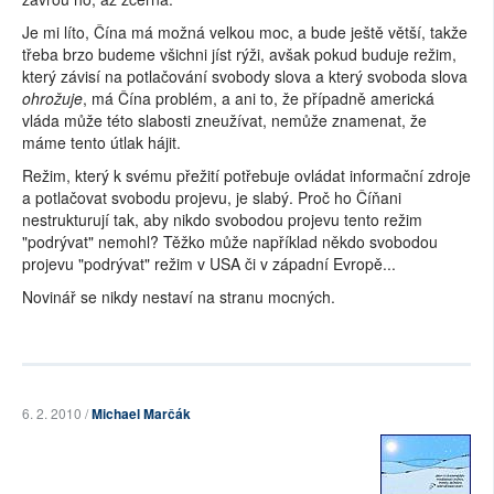
Je mi líto, Čína má možná velkou moc, a bude ještě větší, takže
třeba brzo budeme všichni jíst rýži, avšak pokud buduje režim,
který závisí na potlačování svobody slova a který svoboda slova
ohrožuje
, má Čína problém, a ani to, že případně americká
vláda může této slabosti zneužívat, nemůže znamenat, že
máme tento útlak hájit.
Režim, který k svému přežití potřebuje ovládat informační zdroje
a potlačovat svobodu projevu, je slabý. Proč ho Číňani
nestrukturují tak, aby nikdo svobodou projevu tento režim
"podrývat" nemohl? Těžko může například někdo svobodou
projevu "podrývat" režim v USA či v západní Evropě...
Novinář se nikdy nestaví na stranu mocných.
6. 2. 2010 /
Michael Marčák