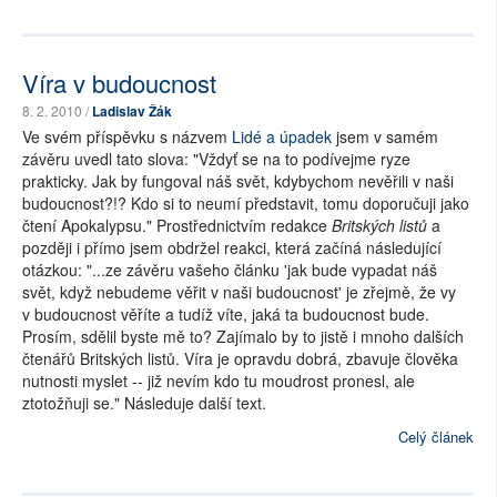
Víra v budoucnost
8. 2. 2010 /
Ladislav Žák
Ve svém příspěvku s názvem
Lidé a úpadek
jsem v samém
závěru uvedl tato slova: "Vždyť se na to podívejme ryze
prakticky. Jak by fungoval náš svět, kdybychom nevěřili v naši
budoucnost?!? Kdo si to neumí představit, tomu doporučuji jako
čtení Apokalypsu." Prostřednictvím redakce
Britských listů
a
později i přímo jsem obdržel reakci, která začíná následující
otázkou: "...ze závěru vašeho článku 'jak bude vypadat náš
svět, když nebudeme věřit v naši budoucnost' je zřejmě, že vy
v budoucnost věříte a tudíž víte, jaká ta budoucnost bude.
Prosím, sdělil byste mě to? Zajímalo by to jistě i mnoho dalších
čtenářů Britských listů. Víra je opravdu dobrá, zbavuje člověka
nutnosti myslet -- již nevím kdo tu moudrost pronesl, ale
ztotožňuji se." Následuje další text.
Celý článek