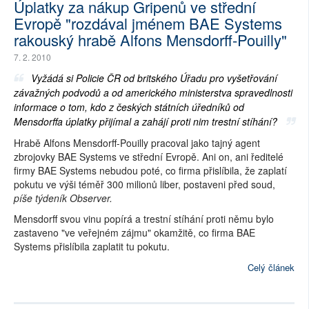
Úplatky za nákup Gripenů ve střední
Evropě "rozdával jménem BAE Systems
rakouský hrabě Alfons Mensdorff-Pouilly"
7. 2. 2010
Vyžádá si Policie ČR od britského Úřadu pro vyšetřování
závažných podvodů a od amerického ministerstva spravedlnosti
informace o tom, kdo z českých státních úředníků od
Mensdorffa úplatky přijímal a zahájí proti nim trestní stíhání?
Hrabě Alfons Mensdorff-Pouilly pracoval jako tajný agent
zbrojovky BAE Systems ve střední Evropě. Ani on, ani ředitelé
firmy BAE Systems nebudou poté, co firma přislíbila, že zaplatí
pokutu ve výši téměř 300 milionů liber, postaveni před soud,
píše týdeník Observer.
Mensdorff svou vinu popírá a trestní stíhání proti němu bylo
zastaveno "ve veřejném zájmu" okamžitě, co firma BAE
Systems přislíbila zaplatit tu pokutu.
Celý článek