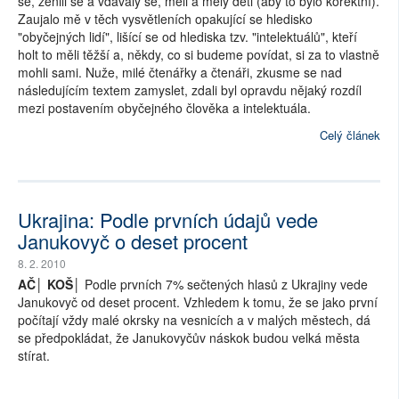
se, ženili se a vdávaly se, měli a měly děti (aby to bylo korektní).
Zaujalo mě v těch vysvětleních opakující se hledisko
"obyčejných lidí", lišící se od hlediska tzv. "intelektuálů", kteří
holt to měli těžší a, někdy, co si budeme povídat, si za to vlastně
mohli sami. Nuže, milé čtenářky a čtenáři, zkusme se nad
následujícím textem zamyslet, zdali byl opravdu nějaký rozdíl
mezi postavením obyčejného člověka a intelektuála.
Celý článek
Ukrajina: Podle prvních údajů vede
Janukovyč o deset procent
8. 2. 2010
AČ│ KOŠ│
Podle prvních 7% sečtených hlasů z Ukrajiny vede
Janukovyč od deset procent. Vzhledem k tomu, že se jako první
počítají vždy malé okrsky na vesnicích a v malých městech, dá
se předpokládat, že Janukovyčův náskok budou velká města
stírat.