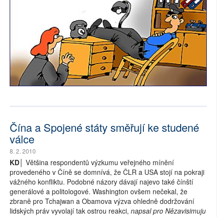
Čína a Spojené státy směřují ke studené
válce
8. 2. 2010
KD│
Většina respondentů výzkumu veřejného mínění
provedeného v Číně se domnívá, že ČLR a USA stojí na pokraji
vážného konfliktu. Podobné názory dávají najevo také čínští
generálové a politologové. Washington ovšem nečekal, že
zbraně pro Tchajwan a Obamova výzva ohledně dodržování
lidských práv vyvolají tak ostrou reakci,
napsal pro Nězavisimuju