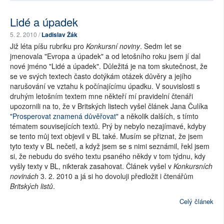
Lidé a úpadek
5. 2. 2010 /
Ladislav Žák
Již léta píšu rubriku pro
Konkursní noviny
. Sedm let se
jmenovala "Evropa a úpadek" a od letošního roku jsem jí dal
nové jméno "Lidé a úpadek". Důležitá je na tom skutečnost, že
se ve svých textech často dotýkám otázek důvěry a jejího
narušování ve vztahu k počínajícímu úpadku. V souvislosti s
druhým letošním textem mne někteří mí pravidelní čtenáři
upozornili na to, že v Britských listech vyšel článek Jana Čulíka
"Prosperovat znamená důvěřovat"
a několik dalších, s tímto
tématem souvisejících textů. Prý by nebylo nezajímavé, kdyby
se tento můj text objevil v BL také. Musím se přiznat, že jsem
tyto texty v BL nečetl, a když jsem se s nimi seznámil, řekl jsem
si, že nebudu do svého textu psaného někdy v tom týdnu, kdy
vyšly texty v BL, nikterak zasahovat. Článek vyšel v
Konkursních
novinách
3. 2. 2010 a já si ho dovoluji předložit i čtenářům
Britských listů
.
Celý článek