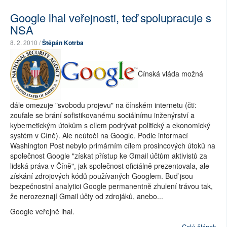
Google lhal veřejnosti, teď spolupracuje s
NSA
8. 2. 2010 /
Štěpán Kotrba
Čínská vláda možná
dále omezuje "svobodu projevu" na čínském internetu (čti:
zoufale se brání sofistikovanému sociálnímu inženýrství a
kybernetickým útokům s cílem podrývat politický a ekonomický
systém v Číně). Ale neútočí na Google. Podle informací
Washington Post nebylo primárním cílem prosincových útoků na
společnost Google "získat přístup ke Gmail účtům aktivistů za
lidská práva v Číně", jak společnost oficiálně prezentovala, ale
získání zdrojových kódů používaných Googlem. Buď jsou
bezpečnostní analytici Google permanentně zhulení trávou tak,
že nerozeznají Gmail účty od zdrojáků, anebo...
Google veřejně lhal.
Celý článek