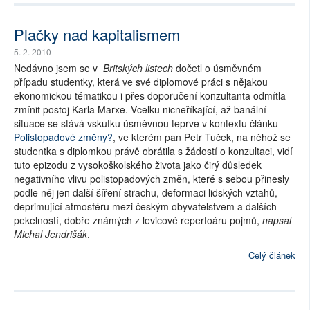
Plačky nad kapitalismem
5. 2. 2010
Nedávno jsem se v
Britských listech
dočetl o úsměvném
případu studentky, která ve své diplomové práci s nějakou
ekonomickou tématikou i přes doporučení konzultanta odmítla
zmínit postoj Karla Marxe. Vcelku nicneříkající, až banální
situace se stává vskutku úsměvnou teprve v kontextu článku
Polistopadové změny?
, ve kterém pan Petr Tuček, na něhož se
studentka s diplomkou právě obrátila s žádostí o konzultaci, vidí
tuto epizodu z vysokoškolského života jako čirý důsledek
negativního vlivu polistopadových změn, které s sebou přinesly
podle něj jen další šíření strachu, deformaci lidských vztahů,
deprimující atmosféru mezi českým obyvatelstvem a dalších
pekelností, dobře známých z levicové repertoáru pojmů,
napsal
Michal Jendrišák
.
Celý článek