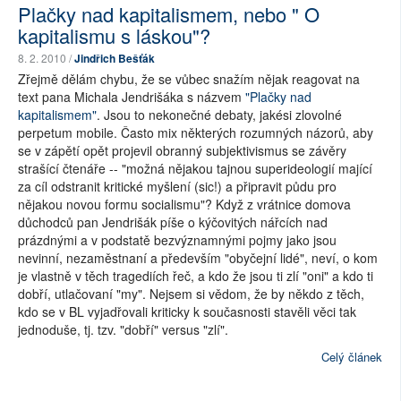
Plačky nad kapitalismem, nebo " O
kapitalismu s láskou"?
8. 2. 2010 /
Jindřich Bešťák
Zřejmě dělám chybu, že se vůbec snažím nějak reagovat na
text pana Michala Jendrišáka s názvem
"Plačky nad
kapitalismem"
. Jsou to nekonečné debaty, jakési zlovolné
perpetum mobile. Často mix některých rozumných názorů, aby
se v zápětí opět projevil obranný subjektivismus se závěry
strašící čtenáře -- "možná nějakou tajnou superideologií mající
za cíl odstranit kritické myšlení (sic!) a připravit půdu pro
nějakou novou formu socialismu"? Když z vrátnice domova
důchodců pan Jendrišák píše o kýčovitých nářcích nad
prázdnými a v podstatě bezvýznamnými pojmy jako jsou
nevinní, nezaměstnaní a především "obyčejní lidé", neví, o kom
je vlastně v těch tragediích řeč, a kdo že jsou ti zlí "oni" a kdo ti
dobří, utlačovaní "my". Nejsem si vědom, že by někdo z těch,
kdo se v BL vyjadřovali kriticky k současnosti stavěli věci tak
jednoduše, tj. tzv. "dobří" versus "zlí".
Celý článek