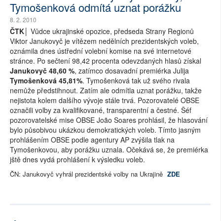
Tymošenková odmítá uznat porážku
8. 2. 2010
ČTK│
Vůdce ukrajinské opozice, předseda Strany Regionů
Viktor Janukovyč je vítězem nedělních prezidentských voleb,
oznámila dnes ústřední volební komise na své internetové
stránce. Po sečtení 98,42 procenta odevzdaných hlasů získal
Janukovyč 48,60 %
, zatímco dosavadní premiérka Julija
Tymošenková 45,81%
. Tymošenková tak už svého rivala
nemůže předstihnout. Zatím ale odmítla uznat porážku, takže
nejistota kolem dalšího vývoje stále trvá. Pozorovatelé OBSE
označili volby za kvalifikované, transparentní a čestné. Šéf
pozorovatelské mise OBSE João Soares prohlásil, že hlasování
bylo působivou ukázkou demokratických voleb. Tímto jasným
prohlášením OBSE podle agentury AP zvýšila tlak na
Tymošenkovou, aby porážku uznala. Očekává se, že premiérka
jště dnes vydá prohlášení k výsledku voleb.
ČN: Janukovyč vyhrál prezidentské volby na Ukrajině
ZDE