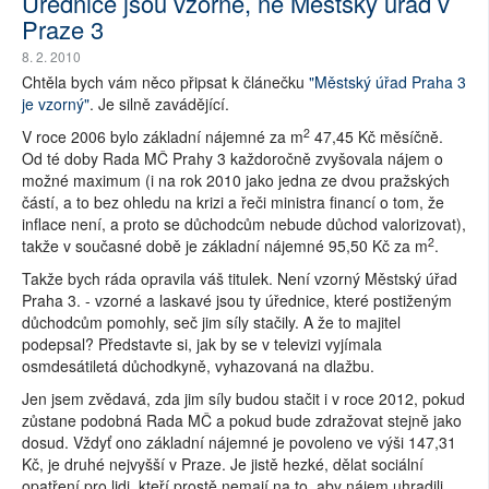
Úřednice jsou vzorné, ne Městský úřad v
Praze 3
8. 2. 2010
Chtěla bych vám něco připsat k článečku
"Městský úřad Praha 3
je vzorný"
. Je silně zavádějící.
2
V roce 2006 bylo základní nájemné za m
47,45 Kč měsíčně.
Od té doby Rada MČ Prahy 3 každoročně zvyšovala nájem o
možné maximum (i na rok 2010 jako jedna ze dvou pražských
částí, a to bez ohledu na krizi a řeči ministra financí o tom, že
inflace není, a proto se důchodcům nebude důchod valorizovat),
2
takže v současné době je základní nájemné 95,50 Kč za m
.
Takže bych ráda opravila váš titulek. Není vzorný Městský úřad
Praha 3. - vzorné a laskavé jsou ty úřednice, které postiženým
důchodcům pomohly, seč jim síly stačily. A že to majitel
podepsal? Představte si, jak by se v televizi vyjímala
osmdesátiletá důchodkyně, vyhazovaná na dlažbu.
Jen jsem zvědavá, zda jim síly budou stačit i v roce 2012, pokud
zůstane podobná Rada MČ a pokud bude zdražovat stejně jako
dosud. Vždyť ono základní nájemné je povoleno ve výši 147,31
Kč, je druhé nejvyšší v Praze. Je jistě hezké, dělat sociální
opatření pro lidi, kteří prostě nemají na to, aby nájem uhradili,