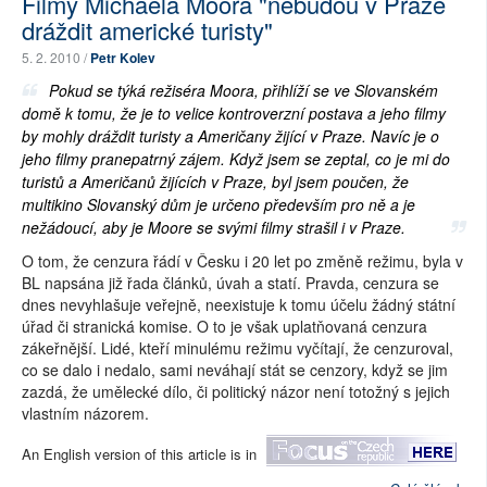
Filmy Michaela Moora "nebudou v Praze
dráždit americké turisty"
5. 2. 2010 /
Petr Kolev
Pokud se týká režiséra Moora, přihlíží se ve Slovanském
domě k tomu, že je to velice kontroverzní postava a jeho filmy
by mohly dráždit turisty a Američany žijící v Praze. Navíc je o
jeho filmy pranepatrný zájem. Když jsem se zeptal, co je mi do
turistů a Američanů žijících v Praze, byl jsem poučen, že
multikino Slovanský dům je určeno především pro ně a je
nežádoucí, aby je Moore se svými filmy strašil i v Praze.
O tom, že cenzura řádí v Česku i 20 let po změně režimu, byla v
BL napsána již řada článků, úvah a statí. Pravda, cenzura se
dnes nevyhlašuje veřejně, neexistuje k tomu účelu žádný státní
úřad či stranická komise. O to je však uplatňovaná cenzura
zákeřnější. Lidé, kteří minulému režimu vyčítají, že cenzuroval,
co se dalo i nedalo, sami neváhají stát se cenzory, když se jim
zazdá, že umělecké dílo, či politický názor není totožný s jejich
vlastním názorem.
An English version of this article is in