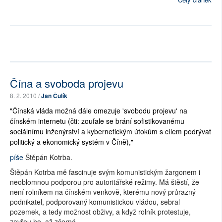
Čína a svoboda projevu
8. 2. 2010 /
Jan Čulík
"Čínská vláda možná dále omezuje 'svobodu projevu' na
čínském internetu (čti: zoufale se brání sofistikovanému
sociálnímu inženýrství a kybernetickým útokům s cílem podrývat
politický a ekonomický systém v Číně),"
píše
Štěpán Kotrba.
Štěpán Kotrba mě fascinuje svým komunistickým žargonem i
neoblomnou podporou pro autoritářské režimy. Má štěstí, že
není rolníkem na čínském venkově, kterému nový průrazný
podnikatel, podporovaný komunistickou vládou, sebral
pozemek, a tedy možnost obživy, a když rolník protestuje,
zavřou ho, až zčerná.