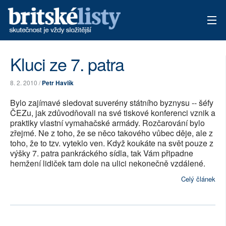
AKTUÁLNÍ VYDÁNÍ
Kluci ze 7. patra
ARCHIV
8. 2. 2010 /
Petr Havlík
TÉMATA
Bylo zajímavé sledovat suverény státního byznysu -- šéfy
ČEZu, jak zdůvodňovali na své tiskové konferenci vznik a
AUTOŘI
praktiky vlastní vymahačské armády. Rozčarování bylo
zřejmé. Ne z toho, že se něco takového vůbec děje, ale z
toho, že to tzv. vyteklo ven. Když koukáte na svět pouze z
PŘÍSPĚVKY NA PROVOZ
výšky 7. patra pankráckého sídla, tak Vám připadne
hemžení lidiček tam dole na ulici nekonečně vzdálené.
Celý článek