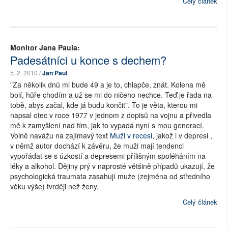
Celý článek
Monitor Jana Paula:
Padesátníci u konce s dechem?
5. 2. 2010 /
Jan Paul
"Za několik dnů mi bude 49 a je to, chlapče, znát. Kolena mě
bolí, hůře chodím a už se mi do ničeho nechce. Teď je řada na
tobě, abys začal, kde já budu končit". To je věta, kterou mi
napsal otec v roce 1977 v jednom z dopisů na vojnu a přivedla
mě k zamyšlení nad tím, jak to vypadá nyní s mou generací.
Volně navážu na zajímavý text
Muži v recesi
, jakož i v depresi ,
v němž autor dochází k závěru, že muži mají tendenci
vypořádat se s úzkostí a depresemi přílišným spoléháním na
léky a alkohol. Dějiny prý v naprosté většině případů ukazují, že
psychologická traumata zasahují muže (zejména od středního
věku výše) tvrději než ženy.
Celý článek