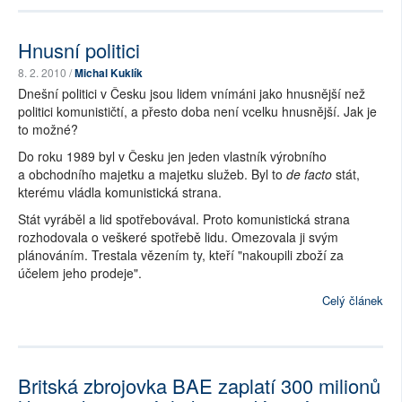
Hnusní politici
8. 2. 2010 /
Michal Kuklík
Dnešní politici v Česku jsou lidem vnímáni jako hnusnější než
politici komunističtí, a přesto doba není vcelku hnusnější. Jak je
to možné?
Do roku 1989 byl v Česku jen jeden vlastník výrobního
a obchodního majetku a majetku služeb. Byl to
de facto
stát,
kterému vládla komunistická strana.
Stát vyráběl a lid spotřebovával. Proto komunistická strana
rozhodovala o veškeré spotřebě lidu. Omezovala ji svým
plánováním. Trestala vězením ty, kteří "nakoupili zboží za
účelem jeho prodeje".
Celý článek
Britská zbrojovka BAE zaplatí 300 milionů