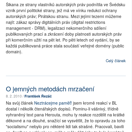
Šikana ze strany vlastníků autorských práv podnítila ve Švédsku
vznik první politické strany, jež má ve vínku redukci ochrany
autorských práv; Pirátskou stranu. Mezi jejími tezemi můžeme
najít: zákaz správy digitálních práv (digital restrictions
management - DRM), legalizaci nekomerčního sdílení
publikovaných prací a zkrácení doby platnosti autorských práv
při komerčním užití na pět let. Po pěti letech od vydání, by se
každá publikovaná práce stala součástí veřejné domény (public
domain).
Celý článek
O jemných metodách mrzačení
8. 2. 2010 /
František Řezáč
Na svůj článek
Neztrácejme paměť!
jsem kromě reakcí v BL
dostal i několik čtenářských dopisů. Pominu-li vášnivý, třídně
vyhraněný text pana Herouta, mohu ty reakce rozdělit na krátké
děkovné a na dlouhé, snažící se vysvětlit, že to opravdu za toho
"socialismu" nebylo pro některé lidi tak strašné. Pracovali, bavili