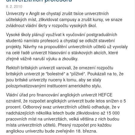
8. 2. 2010
Univerzity v Anglii se chystají zrušit tisíce univerzitních
učitelských míst, zlikvidovat campusy a zrušit kursy, ve snaze
zvládnout vládní škrty v rozpočtu vysokých škol.
Vysoké školy plánují využívat k vyučování postgraduálních
studentů namísto profesorů a chystají se odložit stavební
projekty. Návrhy na propouštění univerzitních učitelů už vyvolaly
na celé řadě univerzit hlasování o stávkových akcích, které
zřejmě vážně naruší výuku a zkoušky.
Rektoři britských univerzit varovali, že omezení rozpočtu
britských univerzit je "bolestné" a "plíživé". Poukázali na to, že
jsou britské univerzity nuceny k tomu, aby se staly
polozprivatizovanými institucemi amerického stylu.
Vládní úřad pro financování anglických univerzit HEFCE
oznámil, že rozpočet anglických univerzit bude letos snížen o 5
procent. Odborový svaz univerzitních učitelů odhaduje, že v
nadcházejících několika letech bude zlikvidováno až 15 000
pracovních míst na univerzitách, velká většina z nich budou
místa univerzitních učitelů. Přesný rozpočet pro každou
anglickou univerzitu bude zveřejněn 18. března.