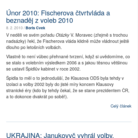
Únor 2010: Fischerova čtvrtvláda a
beznaděj z voleb 2010
8. 2. 2010 /
Boris Cvek
V neděli ve svém pořadu
Otázky
V. Moravec (zřejmě s trochou
nadsázky) řekl, že Fischerova vláda klidně může vládnout ještě
dlouho po letošních volbách.
Vlastně to není vůbec přehnané tvrzení, když si uvědomíme, co
se stalo s volebním výsledkem 2006 a s jakou těsnou většinou
se ustavil Špidlův kabinet v roce 2002.
Špidla to měl o to jednodušší, že Klausova ODS byla tehdy v
izolaci a volby 2002 byly do jisté míry koncem Klausovy
stranické éry (kdo by tehdy čekal, že se stane prezidentem ČR,
a to dokonce dvakrát po sobě!).
Celý článek
UKRAJINA: Janukovyč vyhrál volby,