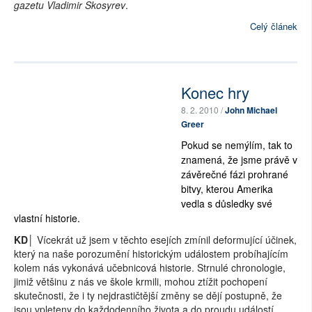
gazetu Vladimir Skosyrev
.
Celý článek
Konec hry
8. 2. 2010 /
John Michael
Greer
Pokud se nemýlím, tak to
znamená, že jsme právě v
závěrečné fázi prohrané
bitvy, kterou Amerika
vedla s důsledky své
vlastní historie.
KD│
Vícekrát už jsem v těchto esejích zmínil deformující účinek,
který na naše porozumění historickým událostem probíhajícím
kolem nás vykonává učebnicová historie. Strnulé chronologie,
jimiž většinu z nás ve škole krmili, mohou ztížit pochopení
skutečnosti, že i ty nejdrastičtější změny se dějí postupně, že
jsou vpleteny do každodenního života a do proudu událostí,