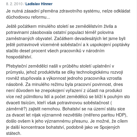
8. 2. 2010 /
Ladislav Hinner
Je nutná zásadní přeměna zdravotního systému, nelze odkládat
důchodovou reformu...
Ještě počátkem minulého století se zemědělstvím živila a
potravinami zásobovala ostatní populaci téměř polovina
zaměstnaných obyvatel. Začátkem devadesátých let jsme byli
ještě potravinově víceméně soběstační a k uspokojení poptávky
stačilo deset procent všech pracovníků v národním
hospodářství.
Přebyteční zemědělci našli v průběhu století uplatnění v
průmyslu, jehož produktivita se díky technologickému rozvoji
rovněž stupňovala a výkonnost jednoho pracovníka vzrostla
násobně. Za minulého režimu byla pracovní povinnost, dnes
není důvodem ke znepokojení vyřazení z účasti na produkci
více než půlmilionu lidí a počet zemědělců se blíží k pouhým sto
dvaceti tisícům, kteří však potravinovou soběstačnost (
záměrně?) zajistit nemohou. Bohatství se na území státu sice
za dvacet let nijak významně nezvětšilo (měřeno paritou HDP),
došlo ovšem k jeho významnému přesunu. Je možné, že cílem
je další koncentrace bohatství, podobně jako ve Spojených
státech.