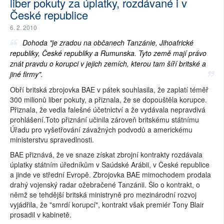
liber pokuty za úplatky, rozdávané i v
České republice
6. 2. 2010
Dohoda "je zradou na občanech Tanzánie, Jihoafrické
republiky, České republiky a Rumunska. Tyto země mají právo
znát pravdu o korupci v jejich zemích, kterou tam šíří britské a
jiné firmy".
Obří britská zbrojovka BAE v pátek souhlasila, že zaplatí téměř
300 milionů liber pokuty, a přiznala, že se dopouštěla korupce.
Přiznala, že vedla falešné účetnictví a že vydávala nepravdivá
prohlášení.Toto přiznání učinila zároveň britskému státnímu
Úřadu pro vyšetřování závažných podvodů a americkému
ministerstvu spravedlnosti.
BAE přiznává, že ve snaze získat zbrojní kontrakty rozdávala
úplatky státním úředníkům v Saúdské Arábii, v České republice
a jinde ve střední Evropě. Zbrojovka BAE mimochodem prodala
drahý vojenský radar ožebračené Tanzánii. Šlo o kontrakt, o
němž se tehdější britská ministryně pro mezinárodní rozvoj
vyjádřila, že "smrdí korupcí", kontrakt však premiér Tony Blair
prosadil v kabinetě.