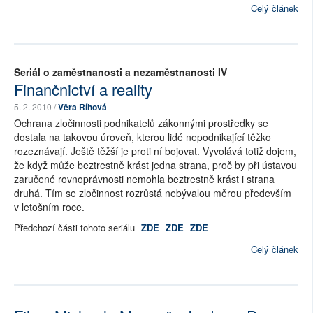
Celý článek
Seriál o zaměstnanosti a nezaměstnanosti IV
Finančnictví a reality
5. 2. 2010 /
Věra Říhová
Ochrana zločinnosti podnikatelů zákonnými prostředky se
dostala na takovou úroveň, kterou lidé nepodnikající těžko
rozeznávají. Ještě těžší je proti ní bojovat. Vyvolává totiž dojem,
že když může beztrestně krást jedna strana, proč by při ústavou
zaručené rovnoprávnosti nemohla beztrestně krást i strana
druhá. Tím se zločinnost rozrůstá nebývalou měrou především
v letošním roce.
Předchozí části tohoto seriálu
ZDE
ZDE
ZDE
Celý článek