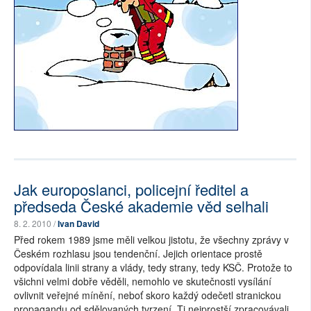
Jak europoslanci, policejní ředitel a
předseda České akademie věd selhali
8. 2. 2010 /
Ivan David
Před rokem 1989 jsme měli velkou jistotu, že všechny zprávy v
Českém rozhlasu jsou tendenční. Jejich orientace prostě
odpovídala linii strany a vlády, tedy strany, tedy KSČ. Protože to
všichni velmi dobře věděli, nemohlo ve skutečnosti vysílání
ovlivnit veřejné mínění, neboť skoro každý odečetl stranickou
propagandu od sdělovaných tvrzení. Ti nejprostší zpracovávali