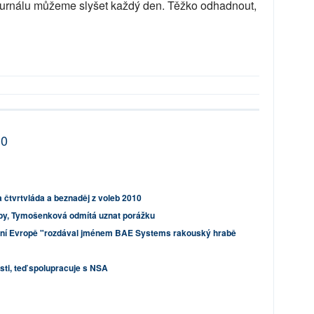
žurnálu můžeme slyšet každý den. Těžko odhadnout,
10
 čtvrtvláda a beznaděj z voleb 2010
y, Tymošenková odmítá uznat porážku
ední Evropě "rozdával jménem BAE Systems rakouský hrabě
sti, teď spolupracuje s NSA