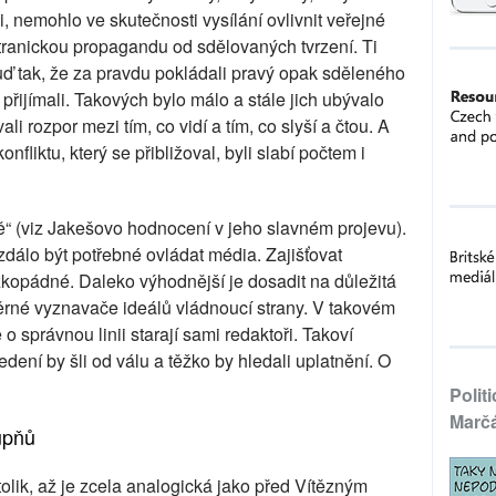
i, nemohlo ve skutečnosti vysílání ovlivnit veřejné
tranickou propagandu od sdělovaných tvrzení. Ti
uď tak, že za pravdu pokládali pravý opak sděleného
y přijímali. Takových bylo málo a stále jich ubývalo
 rozpor mezi tím, co vidí a tím, co slyší a čtou. A
konfliktu, který se přibližoval, byli slabí počtem i
tě“ (viz Jakešovo hodnocení v jeho slavném projevu).
dálo být potřebné ovládat média. Zajišťovat
ěžkopádné. Daleko výhodnější je dosadit na důležitá
ěrné vyznavače ideálů vládnoucí strany. V takovém
o správnou linii starají sami redaktoři. Takoví
edení by šli od válu a těžko by hledali uplatnění. O
Polit
Marč
upňů
olik, až je zcela analogická jako před Vítězným