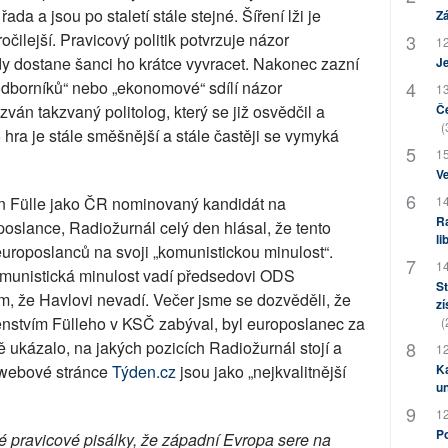
da a jsou po staletí stále stejné. Šíření lži je
Zá
ilejší. Pravicový politik potvrzuje názor
12
dy dostane šanci ho krátce vyvracet. Nakonec zazní
J
odborníků“ nebo „ekonomové“ sdílí názor
13
ván takzvaný politolog, který se již osvědčil a
Če
(
 hra je stále směšnější a stále častěji se vymyká
15
Ve
n Fülle jako ČR nominovaný kandidát na
14
Ra
oslance, Radiožurnál celý den hlásal, že tento
li
uroposlanců na svoji „komunistickou minulost“.
14
 komunistická minulost vadí předsedovi ODS
St
tím, že Havlovi nevadí. Večer jsme se dozvěděli, že
zí
enstvím Fülleho v KSČ zabýval, byl europoslanec za
(
ně ukázalo, na jakých pozicích Radiožurnál stojí a
12
a webové stránce
Týden.cz
jsou jako „nejkvalitnější
Ka
u
12
Po
ké pravicové pisálky, že západní Evropa sere na