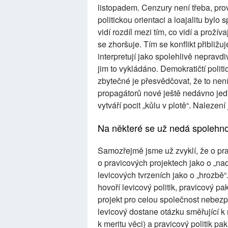
listopadem. Cenzury není třeba, prová
politickou orientaci a loajalitu bylo 
vidí rozdíl mezi tím, co vidí a prožíva
se zhoršuje. Tím se konflikt přibližuj
interpretují jako spolehlivě nepravdi
jim to vykládáno. Demokratičtí politi
zbytečné je přesvědčovat, že to není
propagátorů nové ještě nedávno jedi
vytváří pocit „kůlu v plotě“. Nalez
Na některé se už nedá spolehnou
Samozřejmě jsme už zvyklí, že o pra
o pravicových projektech jako o „nad
levicových tvrzeních jako o „hrozbě“
hovoří levicový politik, pravicový pa
projekt pro celou společnost nebezp
levicový dostane otázku směřující k
k meritu věci) a pravicový politik pa