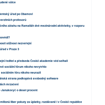
tudené válce
identský úřad po Obamovi
iverzitních profesorů
ního zátahu na Ramalláh dvě mezinárodní aktivistky, v rozporu
povědi?
osti stížnost nezveřejní
úřad v Praze 3
cejní ředitel a předseda České akademie věd selhali
vé sociální fórum nikoho nevytrhlo
sociálním fóru nikoho neurazil
rátská strana podkopává svobodný software
dách mrzačení
e Janukovyč o deset procent
milionů liber pokuty za úplatky, rozdávané i v České republice