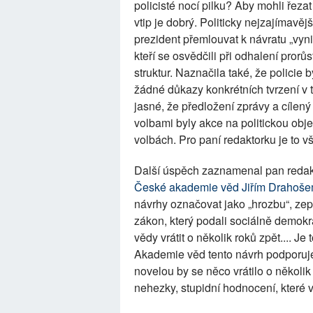
policisté nocí pilku? Aby mohli řeza
vtip je dobrý. Politicky nejzajímavě
prezident přemlouvat k návratu „vyni
kteří se osvědčili při odhalení prorů
struktur. Naznačila také, že policie
žádné důkazy konkrétních tvrzení v
jasné, že předložení zprávy a cílený
volbami byly akce na politickou obj
volbách. Pro paní redaktorku je to v
Další úspěch zaznamenal pan redakt
České akademie věd Jiřím Drahoš
návrhy označovat jako „hrozbu“, zep
zákon, který podali sociálně demokra
vědy vrátit o několik roků zpět.... 
Akademie věd tento návrh podporuje
novelou by se něco vrátilo o několik 
nehezky, stupidní hodnocení, které 