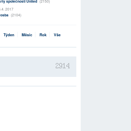
rty společnosti United
(2150)
.4. 2017
rosba
(2104)
Týden
Měsíc
Rok
Vše
2914