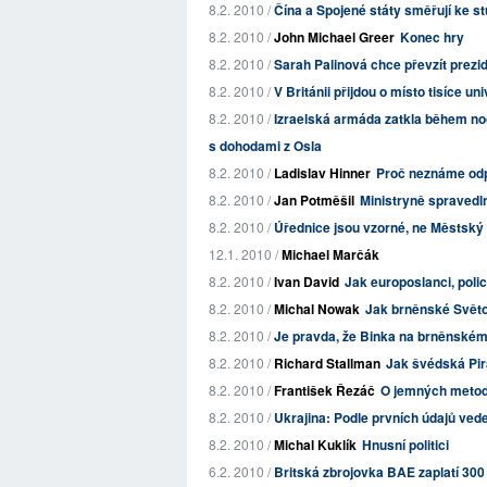
8.2. 2010 /
Čína a Spojené státy směřují ke s
8.2. 2010 /
John Michael Greer
Konec hry
8.2. 2010 /
Sarah Palinová chce převzít prez
8.2. 2010 /
V Británii přijdou o místo tisíce un
8.2. 2010 /
Izraelská armáda zatkla během noč
s dohodami z Osla
8.2. 2010 /
Ladislav Hinner
Proč neznáme od
8.2. 2010 /
Jan Potměšil
Ministryně spravedln
8.2. 2010 /
Úřednice jsou vzorné, ne Městský 
12.1. 2010 /
Michael Marčák
8.2. 2010 /
Ivan David
Jak europoslanci, poli
8.2. 2010 /
Michal Nowak
Jak brněnské Světo
8.2. 2010 /
Je pravda, že Binka na brněnském 
8.2. 2010 /
Richard Stallman
Jak švédská Pi
8.2. 2010 /
František Řezáč
O jemných meto
8.2. 2010 /
Ukrajina: Podle prvních údajů ved
8.2. 2010 /
Michal Kuklík
Hnusní politici
6.2. 2010 /
Britská zbrojovka BAE zaplatí 300 