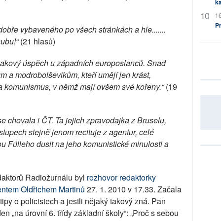
ka
16
P
ře vybaveného po všech stránkách a hle.......
hubu!“
(21 hlasů)
 takový úspěch u západních europoslanců. Snad
 a modrobolševikům, kteří umějí jen krást,
 na komunismus, v němž mají ovšem své kořeny.“
(19
 chovala i ČT. Ta jejich zpravodajka z Bruselu,
stupech stejně jenom recituje z agentur, celé
 Fülleho dusit na jeho komunistické minulosti a
edaktorů Radiožurnálu byl
rozhovor redaktorky
entem Oldřichem Martinů
27. 1. 2010 v 17.33. Začala
ipy o policistech a jestli nějaký takový zná. Pan
en „na úrovní 6. třídy základní školy“: „Proč s sebou