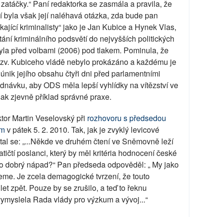
t zatáčky.“ Paní redaktorka se zasmála a pravila, že
jší byla však její naléhavá otázka, zda bude pan
kající kriminalisty“ jako je Jan Kubice a Hynek Vlas,
stání kriminálního podsvětí do nejvyšších politických
 byla před volbami (2006) pod tlakem. Pominula, že
 tzv. Kubiceho vládě nebylo prokázáno a každému je
 únik jejího obsahu čtyři dni před parlamentními
ednávku, aby ODS měla lepší vyhlídky na vítězství ve
šak zjevně příklad správné praxe.
or Martin Veselovský při
rozhovoru s předsedou
em
v pátek 5. 2. 2010. Tak, jak je zvyklý levicové
tal se: „...Někde ve druhém čtení ve Sněmovně leží
tičtí poslanci, který by měl kritéria hodnocení české
Je to dobrý nápad?“ Pan předseda odpověděl: „ My jako
me. Je zcela demagogické tvrzení, že touto
let zpět. Pouze by se zrušilo, a teď to řeknu
vymyslela Rada vlády pro výzkum a vývoj...“