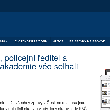
ATA
NEJČTENĚJŠÍ ZA 7 DNÍ
AUTOŘI
PŘÍSPĚVKY NA PROVOZ
 policejní ředitel a
akademie věd selhali
istotu, že všechny zprávy v Českém rozhlasu jsou
povídala linii strany a vlády, tedy strany, tedy KSČ.