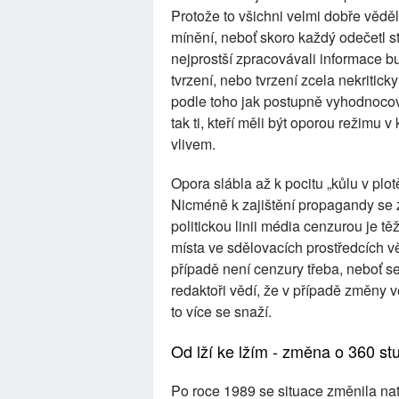
Protože to všichni velmi dobře věděl
mínění, neboť skoro každý odečetl s
nejprostší zpracovávali informace b
tvrzení, nebo tvrzení zcela nekritick
podle toho jak postupně vyhodnocovali
tak ti, kteří měli být oporou režimu v 
vlivem.
Opora slábla až k pocitu „kůlu v plo
Nicméně k zajištění propagandy se z
politickou linii média cenzurou je t
místa ve sdělovacích prostředcích v
případě není cenzury třeba, neboť se 
redaktoři vědí, že v případě změny v
to více se snaží.
Od lží ke lžím - změna o 360 st
Po roce 1989 se situace změnila nat