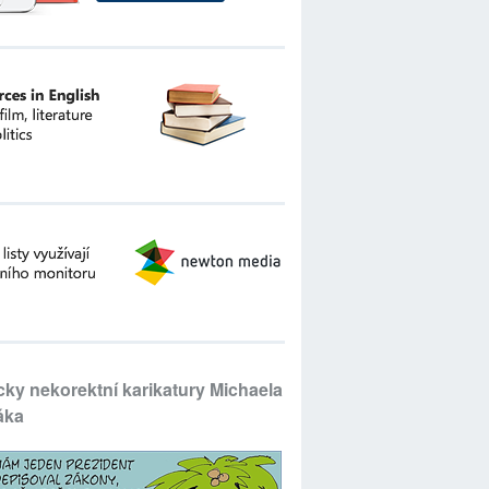
icky nekorektní karikatury Michaela
áka