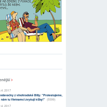
enější
.4. 2017
odavačky z vinohradské Billy: "Protestujeme,
 nám tu Vietnamci zvyšují tržby!"
(5599)
.4. 2017