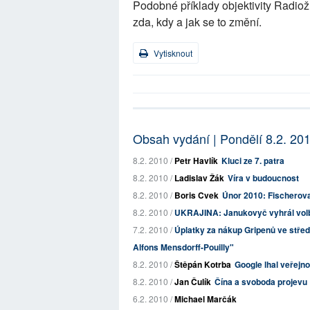
Podobné příklady objektivity Radio
zda, kdy a jak se to změní.
Vytisknout
Obsah vydání | Pondělí 8.2. 20
8.2. 2010 /
Petr Havlík
Kluci ze 7. patra
8.2. 2010 /
Ladislav Žák
Víra v budoucnost
8.2. 2010 /
Boris Cvek
Únor 2010: Fischerova
8.2. 2010 /
UKRAJINA: Janukovyč vyhrál volb
7.2. 2010 /
Úplatky za nákup Gripenů ve stř
Alfons Mensdorff-Pouilly"
8.2. 2010 /
Štěpán Kotrba
Google lhal veřejno
8.2. 2010 /
Jan Čulík
Čína a svoboda projevu
6.2. 2010 /
Michael Marčák