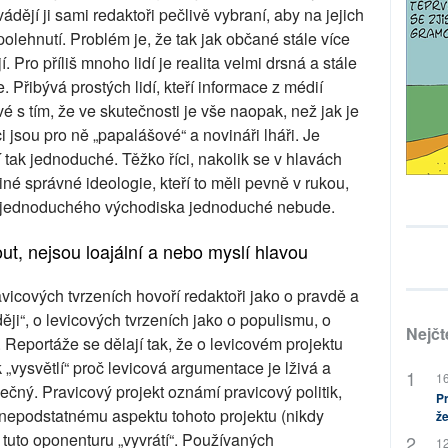
dějí ji sami redaktoři pečlivě vybraní, aby na jejich
spolehnutí. Problém je, že tak jak občané stále více
jí. Pro příliš mnoho lidí je realita velmi drsná a stále
e. Přibývá prostých lidí, kteří informace z médií
vé s tím, že ve skutečnosti je vše naopak, než jak je
ci jsou pro ně „papalášové“ a novináři lháři. Je
 tak jednoduché. Těžko říci, nakolik se v hlavách
né správné ideologie, kteří to měli pevně v rukou,
ení jednoduchého východiska jednoduché nebude.
t, nejsou loajální a nebo myslí hlavou
vicových tvrzeních hovoří redaktoři jako o pravdě a
ěji“, o levicových tvrzeních jako o populismu, o
Nejčt
. Reportáže se dělají tak, že o levicovém projektu
k „vysvětlí“ proč levicová argumentace je lživá a
16
ečný. Pravicový projekt oznámí pravicový politik,
Pr
 nepodstatnému aspektu tohoto projektu (nikdy
že
k tuto oponenturu „vyvrátí“. Používaných
12