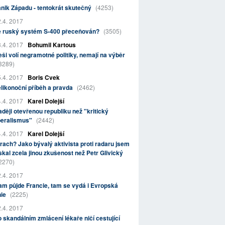
nik Západu - tentokrát skutečný
(4253)
.4. 2017
e ruský systém S-400 přeceňován?
(3505)
.4. 2017
Bohumil Kartous
ši volí negramotné politiky, nemají na výběr
3289)
.4. 2017
Boris Cvek
likonoční příběh a pravda
(2462)
.4. 2017
Karel Dolejší
ději otevřenou republiku než "kritický
beralismus"
(2442)
.4. 2017
Karel Dolejší
rach? Jako bývalý aktivista proti radaru jsem
skal zcela jinou zkušenost než Petr Glivický
2270)
.4. 2017
m půjde Francie, tam se vydá i Evropská
nie
(2225)
.4. 2017
 skandálním zmlácení lékaře ničí cestující