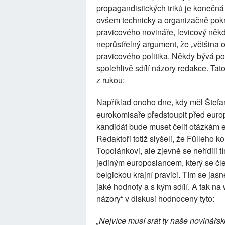
propagandistických triků je konečná řa
ovšem technicky a organizačně pokroč
pravicového novináře, levicový něk
neprůstřelný argument, že „většina 
pravicového politika. Někdy bývá poz
spolehlivě sdílí názory redakce. Tato
z rukou:
Například onoho dne, kdy měl Štefa
eurokomisaře předstoupit před europ
kandidát bude muset čelit otázkám e
Redaktoři totiž slyšeli, že Fülleho
Topolánkovi, ale zjevně se neřídili 
jediným europoslancem, který se čl
belgickou krajní pravici. Tím se jas
jaké hodnoty a s kým sdílí. A tak n
názory“ v diskusi hodnoceny tyto:
„Nejvíce musí srát ty naše novinářs