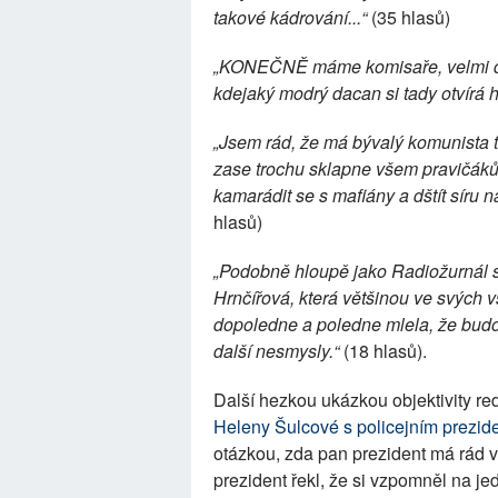
takové kádrování...“
(35 hlasů)
„KONEČNĚ máme komisaře, velmi dob
kdejaký modrý dacan si tady otvírá 
„Jsem rád, že má bývalý komunista
zase trochu sklapne všem pravičákům
kamarádit se s mafiány a dštít síru
hlasů)
„Podobně hloupě jako Radiožurnál se
Hrnčířová, která většinou ve svých v
dopoledne a poledne mlela, že budou
další nesmysly.“
(18 hlasů).
Další hezkou ukázkou objektivity r
Heleny Šulcové s policejním prezid
otázkou, zda pan prezident má rád vt
prezident řekl, že si vzpomněl na jed