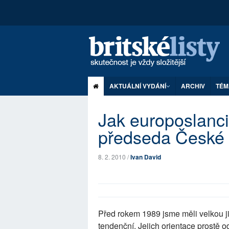
AKTUÁLNÍ VYDÁNÍ
ARCHIV
TÉM
Jak europoslanci,
předseda České 
8. 2. 2010 /
Ivan David
Před rokem 1989 jsme měli velkou j
tendenční. Jejich orientace prostě od