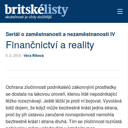
AKTUÁLNÍ VYDÁNÍ
Seriál o zaměstnanosti a nezaměstnanosti IV
Finančnictví a reality
ARCHIV
TÉMATA
5. 2. 2010 /
Věra Říhová
AUTOŘI
PŘÍSPĚVKY NA PROVOZ
Ochrana zločinnosti podnikatelů zákonnými prostředky
se dostala na takovou úroveň, kterou lidé nepodnikající
těžko rozeznávají. Ještě těžší je proti ní bojovat. Vyvolává
totiž dojem, že když může beztrestně krást jedna strana,
proč by při ústavou zaručené rovnoprávnosti nemohla
beztrestně krást i strana druhá. Tím se zločinnost rozrůstá