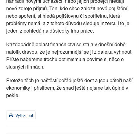
nahradit novými uchazeči, nebo jejich prodejci hledají
nové zdroje příjmů. Ten, kdo chce založit nové pojištění
nebo spoření, si hledá pojišťovnu či spořitelnu, která
problémy nemá, a z tohoto důvodu sleduje inzerci. I to je
jeden z pohledů na důsledky trhu práce.
Každopádně oblast finančnictví se stala v dnešní době
natolik dravou, že je nejrozumnější se jí z daleka vyhnout.
Příště nabereme trochu optimismu a povíme si něco o
slušných firmách.
Protože těch je naštěstí pořád ještě dost a jsou páteří naší
ekonomiky i příslibem, že snad ještě nejsme tak úplně v
pekle.
Vytisknout