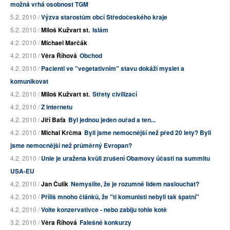
možná vrhá osobnost TGM
5.2. 2010 /
Výzva starostům obcí Středočeského kraje
5.2. 2010 /
Miloš Kužvart st.
Islám
4.2. 2010 /
Michael Marčák
4.2. 2010 /
Věra Říhová
Obchod
4.2. 2010 /
Pacienti ve "vegetativním" stavu dokáží myslet a
komunikovat
4.2. 2010 /
Miloš Kužvart st.
Střety civilizací
4.2. 2010 /
Z internetu
4.2. 2010 /
Jiří Baťa
Byl jednou jeden ouřad a ten...
4.2. 2010 /
Michal Krčma
Byli jsme nemocnější než před 20 lety? Byli
jsme nemocnější než průměrný Evropan?
4.2. 2010 /
Unie je uražena kvůli zrušení Obamovy účasti na summitu
USA-EU
4.2. 2010 /
Jan Čulík
Nemyslíte, že je rozumné lidem naslouchat?
4.2. 2010 /
Příliš mnoho článků, že "ti komunisti nebyli tak špatní"
4.2. 2010 /
Volte konzervativce - nebo zabiju tohle kotě
3.2. 2010 /
Věra Říhová
Falešné konkurzy