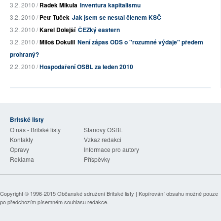
3.2. 2010 /
Radek Mikula
Inventura kapitalismu
3.2. 2010 /
Petr Tuček
Jak jsem se nestal členem KSČ
3.2. 2010 /
Karel Dolejší
ČEZký eastern
3.2. 2010 /
Miloš Dokulil
Není zápas ODS o "rozumné výdaje" předem
prohraný?
2.2. 2010 /
Hospodaření OSBL za leden 2010
Britské listy
O nás - Britské listy
Stanovy OSBL
Kontakty
Vzkaz redakci
Opravy
Informace pro autory
Reklama
Příspěvky
Copyright © 1996-2015
Občanské sdružení Britské listy
| Kopírování obsahu možné pouze
po předchozím písemném souhlasu redakce.