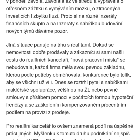
v pondělí zavolá. Zavolala až ve středu a vyprávěla o
otřesném zážitku s vymýváním mozku, o ztracených
investicích i zbytku iluzí. Proto si na různé inzeráty
finančních skupin a na inzeráty s nabídkou budování
nových týmů dáváme pozor.
Jiná situace panuje na trhu s realitami. Dokud se
nemovitosti dobře prodávaly a zákazníci si sami našli
cestu do realitních kanceláří, "nová pracovní místa" se
nebudovala, každá firma měla svou pevnou základnu,
kterou podle potřeby obměňovala, konkurence bylo tolik,
aby se všichni uživili. Dnes se roztrhl pytel s nabídkami
makléřské spolupráce, většinou na ŽL nebo pevné
smlouvy s příslibem pomoci v počátcích formou hypoteční
frenčízy a se zaškolením kompenzovaném procentním
podílem na provizi z prodeje.
Pro realitní kancelář to ovšem znamená podíl na úspěšné
práci jiných. Myšlenku k tomuto druhu podnikání nejspíš