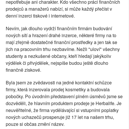
nepotřebuje ani charakter. Kdo všechno práci finančních
prodejců a manažerů nabízí, si může každý přečíst v
denní inzerci tiskové i internetové.
Nevím, jak dlouho vydrží finančním firmám budování
nových sítí a hrazení drahé inzerce, některé firmy na to
mají zřejmě dostatečné finanční prostředky a jen tak se
jich na pracovním trhu nezbavíme. Nežli "uloví" všechny
studenty a nezkušené občany, kteří hledají jakýkoliv
výdělek či přivýdělek, nejspíše budou ještě dlouho
finančně ziskové.
Byla jsem ze zvědavosti na jedné kontaktní schůzce
firmy, která inzerovala prodej kosmetiky a budovala
pobočky. Po úvodním představení plném úsměvů jsme se
dozvěděli, že hlavním produktem prodeje je Herbalife. Je
neuvěřitelné, že firma vydělávající si vstupními poplatky
nových uchazečů prosperuje již 17 let na našem trhu,
pouze si občas změní název.