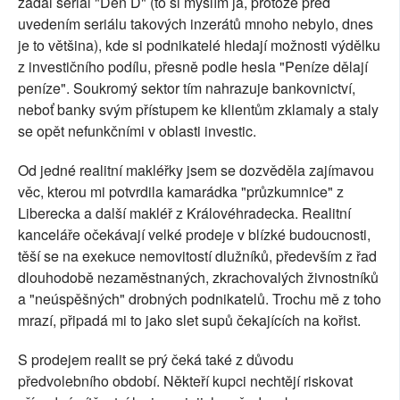
zadal seriál "Den D" (to si myslím já, protože před
uvedením seriálu takových inzerátů mnoho nebylo, dnes
je to většina), kde si podnikatelé hledají možnosti výdělku
z investičního podílu, přesně podle hesla "Peníze dělají
peníze". Soukromý sektor tím nahrazuje bankovnictví,
neboť banky svým přístupem ke klientům zklamaly a staly
se opět nefunkčními v oblasti investic.
Od jedné realitní makléřky jsem se dozvěděla zajímavou
věc, kterou mi potvrdila kamarádka "průzkumnice" z
Liberecka a další makléř z Královéhradecka. Realitní
kanceláře očekávají velké prodeje v blízké budoucnosti,
těší se na exekuce nemovitostí dlužníků, především z řad
dlouhodobě nezaměstnaných, zkrachovalých živnostníků
a "neúspěšných" drobných podnikatelů. Trochu mě z toho
mrazí, připadá mi to jako slet supů čekajících na kořist.
S prodejem realit se prý čeká také z důvodu
předvolebního období. Někteří kupci nechtějí riskovat