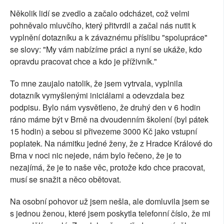
Několik lidí se zvedlo a začalo odcházet, což velmi
pohněvalo mluvčího, který přitvrdil a začal nás nutit k
vyplnění dotazníku a k závaznému příslibu "spolupráce"
se slovy: "My vám nabízíme práci a nyní se ukáže, kdo
opravdu pracovat chce a kdo je příživník."
To mne zaujalo natolik, že jsem vytrvala, vyplnila
dotazník vymyšlenými iniciálami a odevzdala bez
podpisu. Bylo nám vysvětleno, že druhý den v 6 hodin
ráno máme být v Brně na dvoudenním školení (byl pátek
15 hodin) a sebou si přivezeme 3000 Kč jako vstupní
poplatek. Na námitku jedné ženy, že z Hradce Králové do
Brna v noci nic nejede, nám bylo řečeno, že je to
nezajímá, že je to naše věc, protože kdo chce pracovat,
musí se snažit a něco obětovat.
Na osobní pohovor už jsem nešla, ale domluvila jsem se
s jednou ženou, které jsem poskytla telefonní číslo, že mi