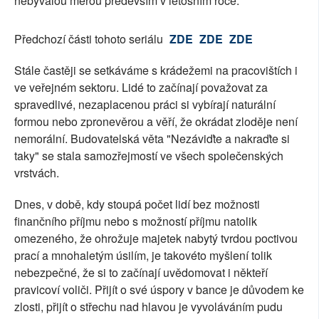
nebývalou měrou především v letošním roce.
Předchozí části tohoto seriálu
ZDE
ZDE
ZDE
Stále častěji se setkáváme s krádežemi na pracovištích i
ve veřejném sektoru. Lidé to začínají považovat za
spravedlivé, nezaplacenou práci si vybírají naturální
formou nebo zpronevěrou a věří, že okrádat zloděje není
nemorální. Budovatelská věta "Nezáviďte a nakraďte si
taky" se stala samozřejmostí ve všech společenských
vrstvách.
Dnes, v době, kdy stoupá počet lidí bez možnosti
finančního příjmu nebo s možností příjmu natolik
omezeného, že ohrožuje majetek nabytý tvrdou poctivou
prací a mnohaletým úsilím, je takovéto myšlení tolik
nebezpečné, že si to začínají uvědomovat i někteří
pravicoví voliči. Přijít o své úspory v bance je důvodem ke
zlosti, přijít o střechu nad hlavou je vyvoláváním pudu