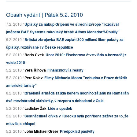
Obsah vydání | Pátek 5.2. 2010
7.2. 2010 /
Úplatky za nákup Gripenů ve střední Evropě "rozdával
jménem BAE Systems rakouský hrabě Alfons Mensdorff-Pouilly"
6.2. 2010 /
Britská zbrojovka BAE zaplatí 300 milionů liber pokuty za
úplatky, rozdávané i v České republice
8.2. 2010 /
Boris Cvek
Únor 2010: Fischerova čtvrtvláda a beznaděj z
voleb 2010
5.2. 2010 /
Věra Říhová
Finančnictví a reality
5.2. 2010 /
Petr Kolev
Filmy Michaela Moora "nebudou v Praze dráždit
americké turisty"
8.2. 2010 /
Izraelská armáda zatkla během nočního zátahu na Ramalláh
dvě mezinárodní aktivistky, v rozporu s dohodami z Osla
5.2. 2010 /
Ladislav Žák
Lidé a úpadek
5.2. 2010 /
Šestnáctiletá dívka v Turecku byla pohřbena zaživa za to, že
mluvila s chlapci
5.2. 2010 /
John Michael Greer
Předpoklad pasivity