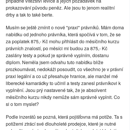
případné vítězství levice a jejich požadavek na
prokazování původu peněz. Ale jsou to jenom realitní
drby a tak to také berte.
Musím se ještě zmínit o nové "praxi" právníků. Mám doma
nabídku od jednoho právníka, která spočívá v tom, že se
za poplatek 875,- Kč mohu přihlásit do měsíčního kurzu
právních znalostí, po měsíci mi budou za 875,- Kč
zaslány testy a pokud je správně vyplním, dostanu
diplom. Neměla jsem odvahu tuto nabídku blíže
prozkoumávat, nedokáži posoudit, co všechno je v právní
praxi legální a co už přesahuje hranice, ale manžel mé
liberecké kamarádky to učinil a testy zanesl právníkovi k
vyplnění. Jsou prý nastavené tak, že je absolvent
měsíčního kurzu nikdy nemůže sám správně vyplnit. Co
si o tom myslet?
Podle inzerátů se pozná, která pojišťovna má potíže. Ta s
potížemi ztrácí své dlouholeté prodejce, které je nutné