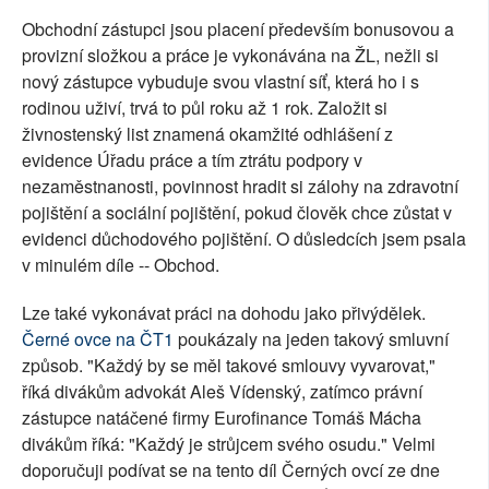
Obchodní zástupci jsou placení především bonusovou a
provizní složkou a práce je vykonávána na ŽL, nežli si
nový zástupce vybuduje svou vlastní síť, která ho i s
rodinou uživí, trvá to půl roku až 1 rok. Založit si
živnostenský list znamená okamžité odhlášení z
evidence Úřadu práce a tím ztrátu podpory v
nezaměstnanosti, povinnost hradit si zálohy na zdravotní
pojištění a sociální pojištění, pokud člověk chce zůstat v
evidenci důchodového pojištění. O důsledcích jsem psala
v minulém díle -- Obchod.
Lze také vykonávat práci na dohodu jako přivýdělek.
Černé ovce na ČT1
poukázaly na jeden takový smluvní
způsob. "Každý by se měl takové smlouvy vyvarovat,"
říká divákům advokát Aleš Vídenský, zatímco právní
zástupce natáčené firmy Eurofinance Tomáš Mácha
divákům říká: "Každý je strůjcem svého osudu." Velmi
doporučuji podívat se na tento díl Černých ovcí ze dne