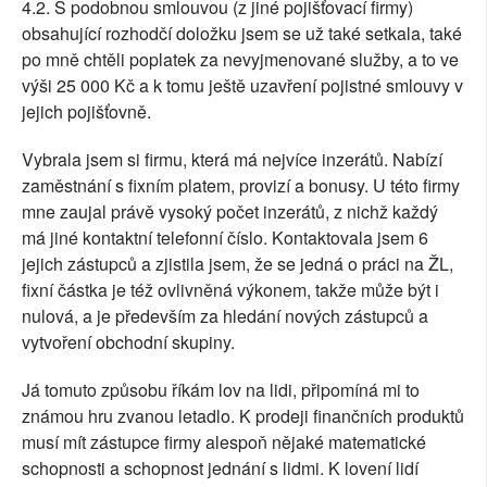
4.2. S podobnou smlouvou (z jiné pojišťovací firmy)
obsahující rozhodčí doložku jsem se už také setkala, také
po mně chtěli poplatek za nevyjmenované služby, a to ve
výši 25 000 Kč a k tomu ještě uzavření pojistné smlouvy v
jejich pojišťovně.
Vybrala jsem si firmu, která má nejvíce inzerátů. Nabízí
zaměstnání s fixním platem, provizí a bonusy. U této firmy
mne zaujal právě vysoký počet inzerátů, z nichž každý
má jiné kontaktní telefonní číslo. Kontaktovala jsem 6
jejich zástupců a zjistila jsem, že se jedná o práci na ŽL,
fixní částka je též ovlivněná výkonem, takže může být i
nulová, a je především za hledání nových zástupců a
vytvoření obchodní skupiny.
Já tomuto způsobu říkám lov na lidi, připomíná mi to
známou hru zvanou letadlo. K prodeji finančních produktů
musí mít zástupce firmy alespoň nějaké matematické
schopnosti a schopnost jednání s lidmi. K lovení lidí