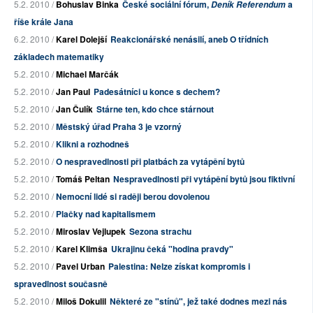
5.2. 2010 /
Bohuslav Binka
České sociální fórum,
a
Deník Referendum
říše krále Jana
6.2. 2010 /
Karel Dolejší
Reakcionářské nenásilí, aneb O třídních
základech matematiky
5.2. 2010 /
Michael Marčák
5.2. 2010 /
Jan Paul
Padesátníci u konce s dechem?
5.2. 2010 /
Jan Čulík
Stárne ten, kdo chce stárnout
5.2. 2010 /
Městský úřad Praha 3 je vzorný
5.2. 2010 /
Klikni a rozhodneš
5.2. 2010 /
O nespravedlnosti při platbách za vytápění bytů
5.2. 2010 /
Tomáš Peltan
Nespravedlnosti při vytápění bytů jsou fiktivní
5.2. 2010 /
Nemocní lidé si raději berou dovolenou
5.2. 2010 /
Plačky nad kapitalismem
5.2. 2010 /
Miroslav Vejlupek
Sezona strachu
5.2. 2010 /
Karel Klimša
Ukrajinu čeká "hodina pravdy"
5.2. 2010 /
Pavel Urban
Palestina: Nelze získat kompromis i
spravedlnost současně
5.2. 2010 /
Miloš Dokulil
Některé ze "stínů", jež také dodnes mezi nás