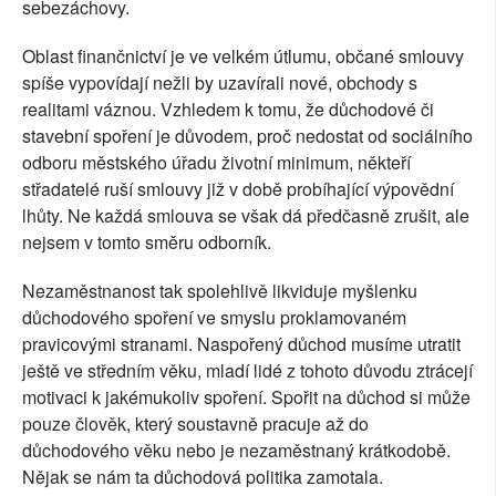
sebezáchovy.
Oblast finančnictví je ve velkém útlumu, občané smlouvy
spíše vypovídají nežli by uzavírali nové, obchody s
realitami váznou. Vzhledem k tomu, že důchodové či
stavební spoření je důvodem, proč nedostat od sociálního
odboru městského úřadu životní minimum, někteří
střadatelé ruší smlouvy již v době probíhající výpovědní
lhůty. Ne každá smlouva se však dá předčasně zrušit, ale
nejsem v tomto směru odborník.
Nezaměstnanost tak spolehlivě likviduje myšlenku
důchodového spoření ve smyslu proklamovaném
pravicovými stranami. Naspořený důchod musíme utratit
ještě ve středním věku, mladí lidé z tohoto důvodu ztrácejí
motivaci k jakémukoliv spoření. Spořit na důchod si může
pouze člověk, který soustavně pracuje až do
důchodového věku nebo je nezaměstnaný krátkodobě.
Nějak se nám ta důchodová politika zamotala.