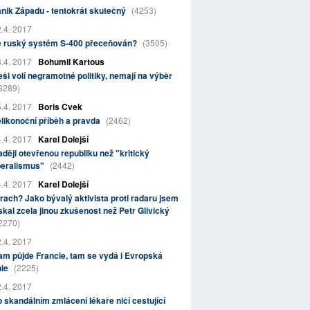
nik Západu - tentokrát skutečný
(4253)
.4. 2017
e ruský systém S-400 přeceňován?
(3505)
.4. 2017
Bohumil Kartous
ši volí negramotné politiky, nemají na výběr
3289)
.4. 2017
Boris Cvek
likonoční příběh a pravda
(2462)
.4. 2017
Karel Dolejší
ději otevřenou republiku než "kritický
beralismus"
(2442)
.4. 2017
Karel Dolejší
rach? Jako bývalý aktivista proti radaru jsem
skal zcela jinou zkušenost než Petr Glivický
2270)
.4. 2017
m půjde Francie, tam se vydá i Evropská
nie
(2225)
.4. 2017
 skandálním zmlácení lékaře ničí cestující