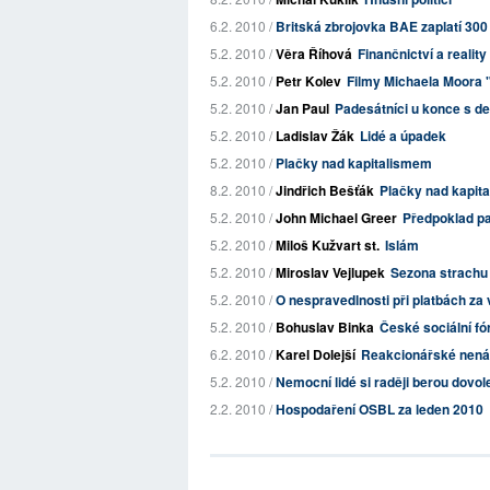
6.2. 2010 /
Britská zbrojovka BAE zaplatí 300 
5.2. 2010 /
Věra Říhová
Finančnictví a reality
5.2. 2010 /
Petr Kolev
Filmy Michaela Moora "
5.2. 2010 /
Jan Paul
Padesátníci u konce s 
5.2. 2010 /
Ladislav Žák
Lidé a úpadek
5.2. 2010 /
Plačky nad kapitalismem
8.2. 2010 /
Jindřich Bešťák
Plačky nad kapita
5.2. 2010 /
John Michael Greer
Předpoklad pa
5.2. 2010 /
Miloš Kužvart st.
Islám
5.2. 2010 /
Miroslav Vejlupek
Sezona strachu
5.2. 2010 /
O nespravedlnosti při platbách za 
5.2. 2010 /
Bohuslav Binka
České sociální f
6.2. 2010 /
Karel Dolejší
Reakcionářské nenás
5.2. 2010 /
Nemocní lidé si raději berou dovo
2.2. 2010 /
Hospodaření OSBL za leden 2010