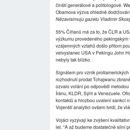
čínští generálové a politologové. 
Obamova výzva ohledně dodržování l
Nězavisimuju gazetu Vladimir Skos
55% Číňanů má za to, že ČLR a USA 
výzkumu provedeného pekingským v
vzájemných vztahů došlo přitom po
velvyslanec USA v Pekingu John Hun
nebyly tak blízko.
Signálem pro vznik protiamerických 
rozhodnutí prodat Tchajwanu zbraně 
ozvalo volání po odpovědi metodou "
Íránu, KLDR, Sýrii a Venezuele. Ofi
kontaktů a hrozbou uvalení sankcí n
Vojenští analytici ovšem tvrdí, že vl
Vojáci vyzývají ke zvýšení kvalitativ
let. "A až budeme dostatečně silní p