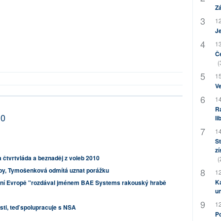
Zá
12
J
13
Če
(
15
Ve
14
Ra
10
li
14
St
zí
 čtvrtvláda a beznaděj z voleb 2010
(
y, Tymošenková odmítá uznat porážku
12
Ka
ední Evropě "rozdával jménem BAE Systems rakouský hrabě
u
12
sti, teď spolupracuje s NSA
Po