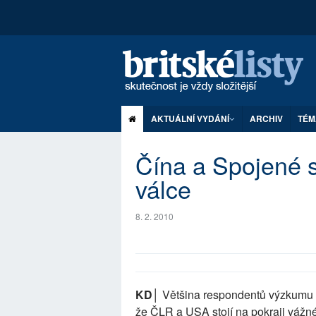
AKTUÁLNÍ VYDÁNÍ
ARCHIV
TÉM
Čína a Spojené s
válce
8. 2. 2010
KD│
Většina respondentů výzkumu 
že ČLR a USA stojí na pokraji vážné