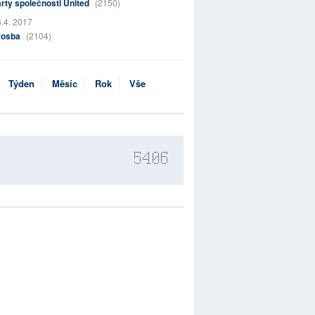
rty společnosti United
(2150)
.4. 2017
rosba
(2104)
Týden
Měsíc
Rok
Vše
5406