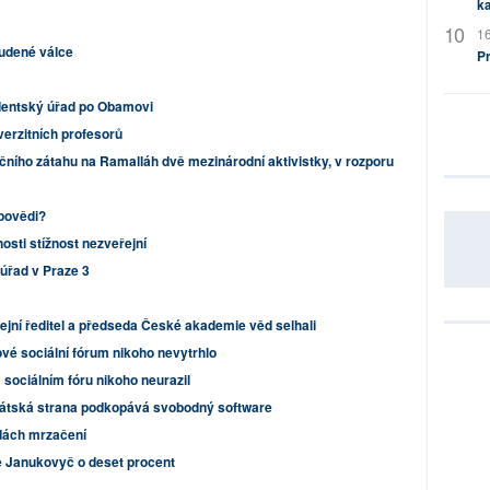
ka
16
tudené válce
P
identský úřad po Obamovi
iverzitních profesorů
ního zátahu na Ramalláh dvě mezinárodní aktivistky, v rozporu
povědi?
osti stížnost nezveřejní
úřad v Praze 3
cejní ředitel a předseda České akademie věd selhali
vé sociální fórum nikoho nevytrhlo
sociálním fóru nikoho neurazil
rátská strana podkopává svobodný software
dách mrzačení
e Janukovyč o deset procent