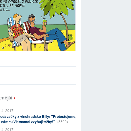
enější
.4. 2017
odavačky z vinohradské Billy: "Protestujeme,
 nám tu Vietnamci zvyšují tržby!"
(5599)
.4. 2017