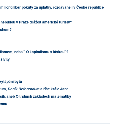
milionů liber pokuty za úplatky, rozdávané i v České republice
nebudou v Praze dráždit americké turisty"
dechem?
lismem, nebo " O kapitalismu s láskou"?
sivity
vytápění bytů
órum,
a říše krále Jana
Deník Referendum
ilí, aneb O třídních základech matematiky
lenou