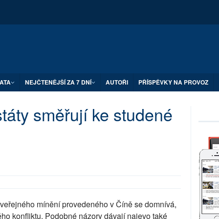
ATA
NEJČTENĚJŠÍ ZA 7 DNÍ
AUTOŘI
PŘÍSPĚVKY NA PROVOZ
táty směřují ke studené
veřejného mínění provedeného v Číně se domnívá,
ho konfliktu. Podobné názory dávají najevo také