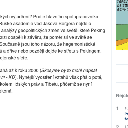
ických vyjádření? Podle hlavního spolupracovníka
 Ruské akademie věd Jakova Bergera nejde o
 analýzy geopolitických změn ve světě, které Peking
krizi dospěli k závěru, že poměr sil ve světě se
Současně jsou toho názoru, že hegemonistická
a dříve nebo později dojde ke střetu s Pekingem.
 vojenské sféře.
ahá až k roku 2000 (
Skosyrev by to mohl napsat
vii - KD
). Nynější vyostření vztahů však přišlo poté,
kolem lidských práv a Tibetu, přičemž se nyní
nekoná.
Nejčt
16
Pr
že
12