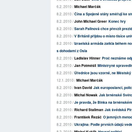
6.2. 2010 /
Michael Marčák
8.2. 2010 /
Čína a Spojené státy směřují ke s
8.2. 2010 /
John Michael Greer
Konec hry
8.2. 2010 /
Sarah Palinová chce převzít prez
8.2. 2010 /
V Británii přijdou o místo tisíce un
8.2. 2010 /
Izraelská armáda zatkla během noč
s dohodami z Osla
8.2. 2010 /
Ladislav Hinner
Proč neznáme od
8.2. 2010 /
Jan Potměšil
Ministryně spravedln
8.2. 2010 /
Úřednice jsou vzorné, ne Městský 
12.1. 2010 /
Michael Marčák
8.2. 2010 /
Ivan David
Jak europoslanci, poli
8.2. 2010 /
Michal Nowak
Jak brněnské Světo
8.2. 2010 /
Je pravda, že Binka na brněnském 
8.2. 2010 /
Richard Stallman
Jak švédská Pi
8.2. 2010 /
František Řezáč
O jemných meto
8.2. 2010 /
Ukrajina: Podle prvních údajů ved
8.2. 2010 /
Michal Kuklík
Hnusní politici