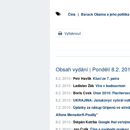
Čína
|
Barack Obama a jeho politika
Vytisknout
Obsah vydání | Pondělí 8.2. 20
8.2. 2010 /
Petr Havlík
Kluci ze 7. patra
8.2. 2010 /
Ladislav Žák
Víra v budoucnost
8.2. 2010 /
Boris Cvek
Únor 2010: Fischerova
8.2. 2010 /
UKRAJINA: Janukovyč vyhrál volb
7.2. 2010 /
Úplatky za nákup Gripenů ve stř
Alfons Mensdorff-Pouilly"
8.2. 2010 /
Štěpán Kotrba
Google lhal veřejno
8.2. 2010 /
Jan Čulík
Čína a svoboda projevu