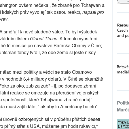
Washington ovšem nečekal, že zbraně pro Tchajwan a
idských práv vyvolají tak ostrou reakci,
napsal pro
yrev
.
směřují k nové studené válce. To byl výsledek
ládním listem
Global Times
. K tomuto vyostření
uhé tři měsíce po návštěvě Baracka Obamy v Číně;
tsman tehdy tvrdil, že obě země si ještě nikdy
nálad mezi politiky a vědci se stalo Obamovo
v hodnotě 6,4 miliardy dolarů. V Číně se okamžitě
oko za oko, zub za zub" - tj. po dodávce zbraní
ciální reakce se omezuje na přerušení vojenských
a společnosti, které Tchajwanu zbraně dodají.
Polit
áda musí zajít dále, "tak aby to Američany bolelo".
Marč
ní úrovně ozbrojených sil v průběhu příštích deseti
ro přímý střet s USA, můžeme jim hodit rukavici,"