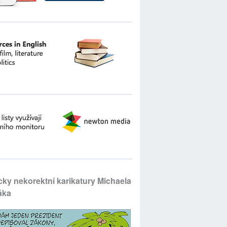
icky nekorektní karikatury Michaela
áka