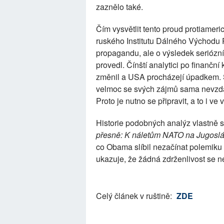
zaznělo také.
Čím vysvětlit tento proud protiamer
ruského Institutu Dálného Východu
propagandu, ale o výsledek seriózní
provedl. Čínští analytici po finanční 
změnil a USA procházejí úpadkem. 
velmoc se svých zájmů sama nevzdá 
Proto je nutno se připravit, a to i ve
Historie podobných analýz vlastně s
přesně: K náletům NATO na Jugoslá
co Obama slíbil nezačínat polemiku 
ukazuje, že žádná zdrženlivost se 
Celý článek v ruštině:
ZDE