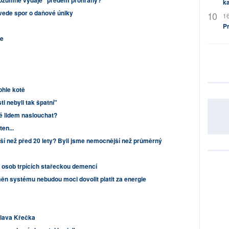
rozumné výdaje" předem prohraný?
ka
ede spor o daňové úniky
16
P
te
ohle kotě
ti nebyli tak špatní"
é lidem naslouchat?
en...
ší než před 20 lety? Byli jsme nemocnější než průměrný
0 osob trpících stařeckou demencí
změn systému nebudou moci dovolit platit za energie
slava Křečka