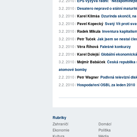
3.2. 2010 /
EPS vyzývá radní: "Nezapomínejte 
3.2. 2010 /
Desatero nepravd o státní maturit
3.2. 2010 /
Karel Klimša
Dzurinda skončil, na
3.2. 2010 /
Pavel Kopecký
Svatý Vít proti s
3.2. 2010 /
Radek Mikula
Inventura kapitalis
3.2. 2010 /
Petr Tuček
Jak jsem se nestal č
3.2. 2010 /
Věra Říhová
Falešné konkurzy
2.2. 2010 /
Karel Dolejší
Globální ekonomická
3.2. 2010 /
Mojmír Babáček
Česká republika s
atomové bomby
2.2. 2010 /
Petr Wagner
Podivná televizní di
2.2. 2010 /
Hospodaření OSBL za leden 2010
Rubriky
 Listy
Zahraničí
Domácí
Ekonomie
Politika
Kultura
Média