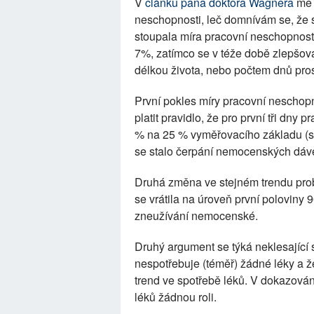
V
článku pana doktora Wagnera
mě 
neschopnosti, leč domnívám se, že s
stoupala míra pracovní neschopnost
7%, zatímco se v téže době zlepšov
délkou života, nebo počtem dnů pro
První pokles míry pracovní neschopno
platit pravidlo, že pro první tři dn
% na 25 % vyměřovacího základu (s
se stalo čerpání nemocenských dá
Druhá změna ve stejném trendu pro
se vrátila na úroveň první poloviny 
zneužívání nemocenské.
Druhý argument se týká neklesající s
nespotřebuje (téměř) žádné léky a ž
trend ve spotřebě léků. V dokazová
léků žádnou roli.