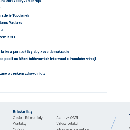
na zdraví obyvatel kraje"
ě
 řadě je Topolánek
vatému Václavu
mu
lenem KSČ
 krize a perspektivy zbytkové demokracie
e podílí na šíření falšovaných informací o íránském vývoji
skuse o českém zdravotnictví
Britské listy
O nás - Britské listy
Stanovy OSBL
Kontakty
Vzkaz redakci
Opravy
Informace pro autory