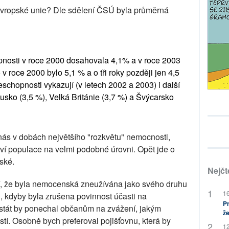
 Evropské unie? Dle sdělení ČSÚ byla průměrná
pnosti v roce 2000 dosahovala 4,1% a v roce 2003
v roce 2000 bylo 5,1 % a o tři roky později jen 4,5
chopnosti vykazují (v letech 2002 a 2003) i další
sko (3,5 %), Velká Británie (3,7 %) a Švýcarsko
ás v dobách největšího "rozkvětu" nemocnosti,
aví populace na velmi podobné úrovni. Opět jde o
ské.
Nejčt
, že byla nemocenská zneužívána jako svého druhu
16
u, kdyby byla zrušena povinnost účasti na
Pr
stát by ponechal občanům na zvážení, jakým
že
tí. Osobně bych preferoval pojišťovnu, která by
12