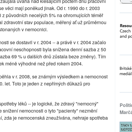
zaujala úvaha nad klesajícím počtem dnů pracovní
e věci mají poněkud jinak. Od r. 1990 do r. 2003
i z původních necelých 5% na ohromujících téměř
al zdravotní stav populace, měřený ať už průměrnou
stonaných v nemocnici.
sti se dostavil v r. 2004 -- a právě v r. 2004 začalo
y pracovní neschopnosti byla snížena denní sazba z 50
azba 69 % u dalších dnů zůstala beze změny). Tím
vek méně výhodné než před rokem 2004.
běhla v r. 2008, se známým výsledkem a nemocnost
90. let. Toto je jeden z nepřímých důkazů pro
potřeby léků -- je logické, že zdravý "nemocný"
Polit
e snížení nemocnosti o tyto "pacienty" nezmění
Marč
ní, zda je nemocenská zneužívána, nehraje spotřeba