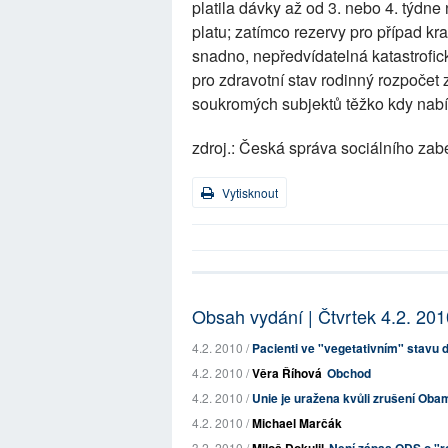
platila dávky až od 3. nebo 4. týdn
platu; zatímco rezervy pro případ kra
snadno, nepředvídatelná katastrofi
pro zdravotní stav rodinný rozpočet 
soukromých subjektů těžko kdy nabí
zdroj.: Česká správa sociálního za
Vytisknout
Obsah vydání | Čtvrtek 4.2. 201
4.2. 2010 /
Pacienti ve "vegetativním" stavu 
4.2. 2010 /
Věra Říhová
Obchod
4.2. 2010 /
Unie je uražena kvůli zrušení Ob
4.2. 2010 /
Michael Marčák
3.2. 2010 /