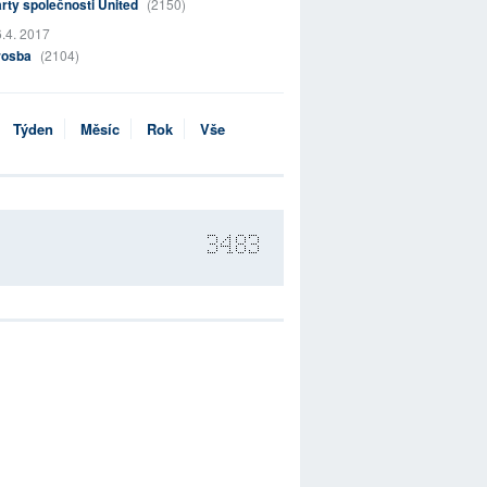
rty společnosti United
(2150)
.4. 2017
rosba
(2104)
Týden
Měsíc
Rok
Vše
3483