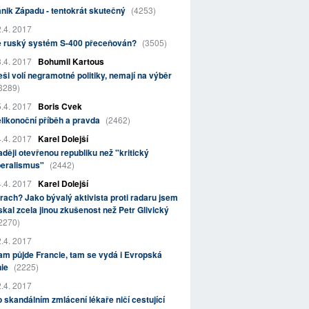
nik Západu - tentokrát skutečný
(4253)
.4. 2017
e ruský systém S-400 přeceňován?
(3505)
.4. 2017
Bohumil Kartous
ši volí negramotné politiky, nemají na výběr
3289)
.4. 2017
Boris Cvek
likonoční příběh a pravda
(2462)
.4. 2017
Karel Dolejší
ději otevřenou republiku než "kritický
beralismus"
(2442)
.4. 2017
Karel Dolejší
rach? Jako bývalý aktivista proti radaru jsem
skal zcela jinou zkušenost než Petr Glivický
2270)
.4. 2017
m půjde Francie, tam se vydá i Evropská
nie
(2225)
.4. 2017
 skandálním zmlácení lékaře ničí cestující