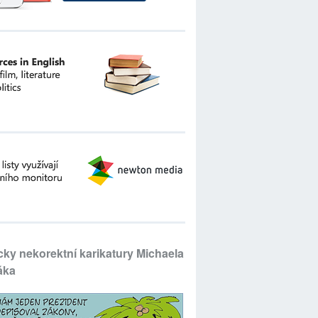
icky nekorektní karikatury Michaela
áka