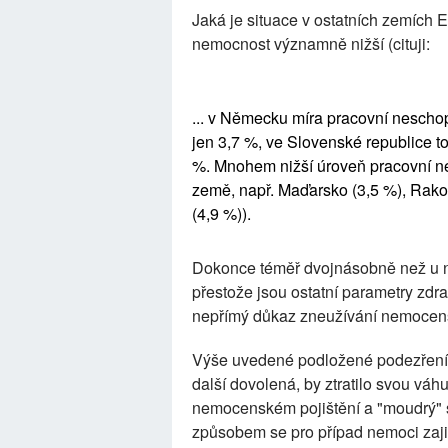
Jaká je situace v ostatních zemích
nemocnost významně nižší (cituji:
... v Německu míra pracovní nescho
jen 3,7 %, ve Slovenské republice to 
%. Mnohem nižší úroveň pracovní nes
země, např. Maďarsko (3,5 %), Rakou
(4,9 %)).
Dokonce téměř dvojnásobně než u n
přestože jsou ostatní parametry zdr
nepřímý důkaz zneužívání nemocen
Výše uvedené podložené podezření
další dovolená, by ztratilo svou váh
nemocenském pojištění a "moudrý" 
způsobem se pro případ nemoci zajis