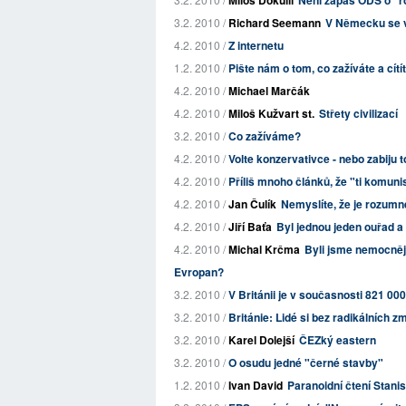
Miloš Dokulil
Není zápas ODS o "
3.2. 2010 /
Richard Seemann
V Německu se v
4.2. 2010 /
Z internetu
1.2. 2010 /
Pište nám o tom, co zažíváte a cítí
4.2. 2010 /
Michael Marčák
4.2. 2010 /
Miloš Kužvart st.
Střety civilizací
3.2. 2010 /
Co zažíváme?
4.2. 2010 /
Volte konzervativce - nebo zabiju t
4.2. 2010 /
Příliš mnoho článků, že "ti komunis
4.2. 2010 /
Jan Čulík
Nemyslíte, že je rozumn
4.2. 2010 /
Jiří Baťa
Byl jednou jeden ouřad a t
4.2. 2010 /
Michal Krčma
Byli jsme nemocněj
Evropan?
3.2. 2010 /
V Británii je v současnosti 821 00
3.2. 2010 /
Británie: Lidé si bez radikálních 
3.2. 2010 /
Karel Dolejší
ČEZký eastern
3.2. 2010 /
O osudu jedné "černé stavby"
1.2. 2010 /
Ivan David
Paranoidní čtení Stani