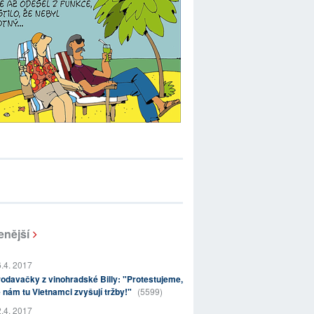
enější
.4. 2017
odavačky z vinohradské Billy: "Protestujeme,
 nám tu Vietnamci zvyšují tržby!"
(5599)
.4. 2017