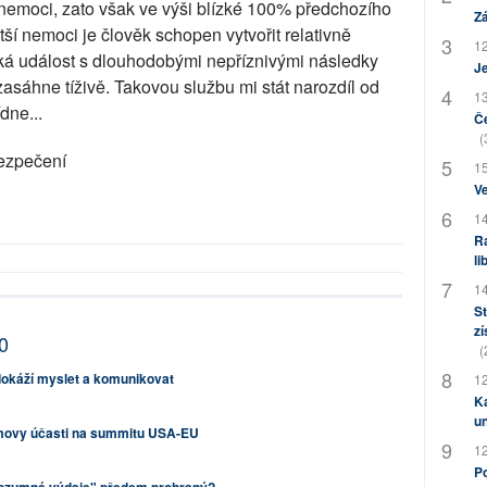
e nemoci, zato však ve výši blízké 100% předchozího
Zá
tší nemoci je člověk schopen vytvořit relativně
12
cká událost s dlouhodobými nepříznivými následky
J
zasáhne tíživě. Takovou službu mi stát narozdíl od
13
dne...
Če
(
bezpečení
15
Ve
14
Ra
li
14
St
zí
0
(
dokáží myslet a komunikovat
12
Ka
u
amovy účasti na summitu USA-EU
12
Po