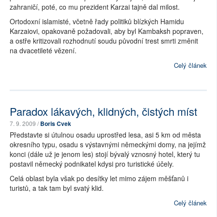
zahraničí, poté, co mu prezident Karzai tajně dal milost.
Ortodoxní islamisté, včetně řady politiků blízkých Hamidu
Karzaiovi, opakovaně požadovali, aby byl Kambaksh popraven,
a ostře kritizovali rozhodnutí soudu původní trest smrti změnit
na dvacetileté vězení.
Celý článek
Paradox lákavých, klidných, čistých míst
7. 9. 2009 /
Boris Cvek
Představte si útulnou osadu uprostřed lesa, asi 5 km od města
okresního typu, osadu s výstavnými německými domy, na jejímž
konci (dále už je jenom les) stojí bývalý vznosný hotel, který tu
postavil německý podnikatel kdysi pro turistické účely.
Celá oblast byla však po desítky let mimo zájem měšťanů i
turistů, a tak tam byl svatý klid.
Celý článek