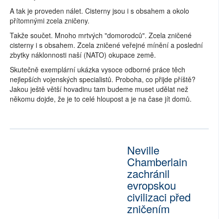
A tak je proveden nálet. Cisterny jsou i s obsahem a okolo
přítomnými zcela zničeny.
Takže součet. Mnoho mrtvých "domorodců". Zcela zničené
cisterny i s obsahem. Zcela zničené veřejné mínění a poslední
zbytky náklonnosti naší (NATO) okupace země.
Skutečně exemplární ukázka vysoce odborné práce těch
nejlepších vojenských specialistů. Proboha, co přijde příště?
Jakou ještě větší hovadinu tam budeme muset udělat než
někomu dojde, že je to celé hloupost a je na čase jít domů.
Neville
Chamberlain
zachránil
evropskou
civilizaci před
zničením