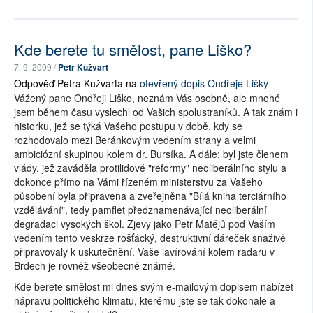
Kde berete tu smělost, pane Liško?
7. 9. 2009 /
Petr Kužvart
Odpověď Petra Kužvarta na
otevřený dopis Ondřeje Lišky
Vážený pane Ondřeji Liško, neznám Vás osobně, ale mnohé
jsem během času vyslechl od Vašich spolustraníků. A tak znám i
historku, jež se týká Vašeho postupu v době, kdy se
rozhodovalo mezi Beránkovým vedením strany a velmi
ambiciózní skupinou kolem dr. Bursíka. A dále: byl jste členem
vlády, jež zaváděla protilidové "reformy" neoliberálního stylu a
dokonce přímo na Vámi řízeném ministerstvu za Vašeho
působení byla připravena a zveřejněna "Bílá kniha terciárního
vzdělávání", tedy pamflet předznamenávající neoliberální
degradaci vysokých škol. Zjevy jako Petr Matějů pod Vaším
vedením tento veskrze rošťácký, destruktivní dáreček snaživě
připravovaly k uskutečnění. Vaše lavírování kolem radaru v
Brdech je rovněž všeobecně známé.
Kde berete smělost mi dnes svým e-mailovým dopisem nabízet
nápravu politického klimatu, kterému jste se tak dokonale a