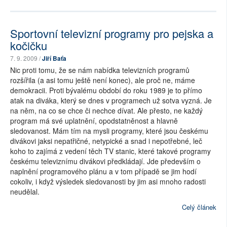
Sportovní televizní programy pro pejska a
kočičku
7. 9. 2009 /
Jiří Baťa
Nic proti tomu, že se nám nabídka televizních programů
rozšířila (a asi tomu ještě není konec), ale proč ne, máme
demokracii. Proti bývalému období do roku 1989 je to přímo
atak na diváka, který se dnes v programech už sotva vyzná. Je
na něm, na co se chce či nechce dívat. Ale přesto, ne každý
program má své uplatnění, opodstatněnost a hlavně
sledovanost. Mám tím na mysli programy, které jsou českému
divákovi jaksi nepatřičné, netypické a snad i nepotřebné, leč
koho to zajímá z vedení těch TV stanic, které takové programy
českému televiznímu divákovi předkládají. Jde především o
naplnění programového plánu a v tom případě se jim hodí
cokoliv, i když výsledek sledovanosti by jim asi mnoho radosti
neudělal.
Celý článek