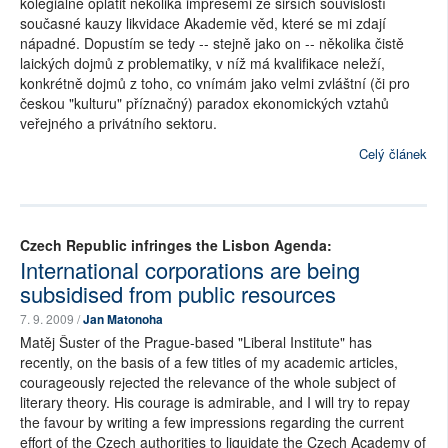
kolegiálně oplatit několika impresemi ze širších souvislostí
současné kauzy likvidace Akademie věd, které se mi zdají
nápadné. Dopustím se tedy -- stejně jako on -- několika čistě
laických dojmů z problematiky, v níž má kvalifikace neleží,
konkrétně dojmů z toho, co vnímám jako velmi zvláštní (či pro
českou "kulturu" příznačný) paradox ekonomických vztahů
veřejného a privátního sektoru.
Celý článek
Czech Republic infringes the Lisbon Agenda:
International corporations are being
subsidised from public resources
7. 9. 2009 /
Jan Matonoha
Matěj Šuster of the Prague-based "Liberal Institute" has
recently, on the basis of a few titles of my academic articles,
courageously rejected the relevance of the whole subject of
literary theory. His courage is admirable, and I will try to repay
the favour by writing a few impressions regarding the current
effort of the Czech authorities to liquidate the Czech Academy of