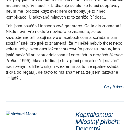
musíme nejdřív naučit žít. Ukazuje se ale, že to asi doopravdy
neumíme, protože když svět není černobílý, je to hned
komplikace. U takzvaně mladých je to zarážející dost...
Tak jsem součástí facebookové generace. Co to ale znamená?
Nikdo neví. Pro některé novináře to znamená, že se
každodenně přihlašuji na www.facebook.com a spřádám tam
sociální sítě, pro jiné to znamená, že mi ještě nebylo třicet nebo
kolik a nebyl jsem osouložen v pracovním procesu (pro ty, kdo
ještě neviděli britskou adolescentní serenádu o drogách
Human
Traffic
(1999), hlavní hrdina je tu v práci pomyslně "ojebáván"
nadřízeným s hitlerovským vzezřením za to, že špatně skládá
trička do regálů), de facto to má znamenat, že jsem takzvaně
"mladý".
Celý článek
Kapitalismus:
Milostný příběh
:
Dojemný,