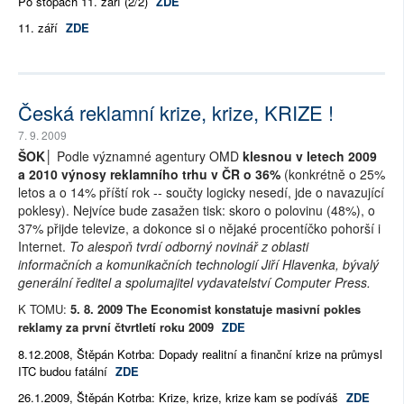
Po stopách 11. září (2/2)
ZDE
11. září
ZDE
Česká reklamní krize, krize, KRIZE !
7. 9. 2009
ŠOK│
Podle významné agentury OMD
klesnou v letech 2009
a 2010 výnosy reklamního trhu v ČR o 36%
(konkrétně o 25%
letos a o 14% příští rok -- součty logicky nesedí, jde o navazující
poklesy). Nejvíce bude zasažen tisk: skoro o polovinu (48%), o
37% přijde televize, a dokonce si o nějaké procentíčko pohorší i
Internet.
To alespoň tvrdí odborný novinář z oblasti
informačních a komunikačních technologií Jiří Hlavenka, bývalý
generální ředitel a spolumajitel vydavatelství Computer Press.
K TOMU:
5. 8. 2009 The Economist konstatuje masivní pokles
reklamy za první čtvrtletí roku 2009
ZDE
8.12.2008, Štěpán Kotrba: Dopady realitní a finanční krize na průmysl
ITC budou fatální
ZDE
26.1.2009, Štěpán Kotrba: Krize, krize, krize kam se podíváš
ZDE