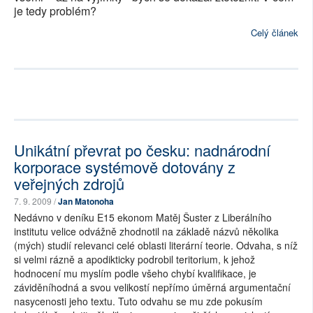
je tedy problém?
Celý článek
Unikátní převrat po česku: nadnárodní
korporace systémově dotovány z
veřejných zdrojů
7. 9. 2009 /
Jan Matonoha
Nedávno v deníku E15 ekonom Matěj Šuster z Liberálního
institutu velice odvážně zhodnotil na základě názvů několika
(mých) studií relevanci celé oblasti literární teorie. Odvaha, s níž
si velmi rázně a apodikticky podrobil teritorium, k jehož
hodnocení mu myslím podle všeho chybí kvalifikace, je
záviděníhodná a svou velikostí nepřímo úměrná argumentační
nasycenosti jeho textu. Tuto odvahu se mu zde pokusím