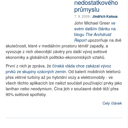
nedostatkového
průmyslu
7. 9. 2009 /
Jindřich Kalous
John Michael Greer
ve
svém dalším článku na
blogu
The Archdruid
Report
upozorňuje na dvě
skutečnosti, které v mediálním prostoru téměř zapadly, a
vyvozuje z nich obecnější závěry pro další vývoj světové
ekonomiky a globálních politicko-ekonomických vztahů.
První z nich je zpráva, že
čínská vláda chce zakázat vývoz
prvků ze skupiny vzácných zemin
. Od baterií mobilních telefonů
přes větrné turbíny až po hybridní vozy a elektromobily - ve
všech těchto aplikacích lze nalézt součásti používající prvky jako
lanthan nebo neodymium. Čína jich v současné době těží přes
90% světové spotřeby.
Celý článek