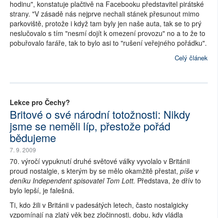
hodinu", konstatuje plačtivě na Facebooku představitel pirátské
strany. "V zásadě nás nejprve nechali stánek přesunout mimo
parkoviště, protože i když tam byly jen naše auta, tak se to prý
neslučovalo s tím "nesmí dojít k omezení provozu" no a to že to
pobuřovalo faráře, tak to bylo asi to "rušení veřejného pořádku".
Celý článek
Lekce pro Čechy?
Britové o své národní totožnosti: Nikdy
jsme se neměli líp, přestože pořád
bědujeme
7. 9. 2009
70. výročí vypuknutí druhé světové války vyvolalo v Británii
proud nostalgie, s kterým by se mělo okamžitě přestat,
píše v
deníku Independent spisovatel Tom Lott.
Představa, že dřív to
bylo lepší, je falešná.
Ti, kdo žili v Británii v padesátých letech, často nostalgicky
vzpomínají na zlatý věk bez zločinnosti, dobu, kdy vládla