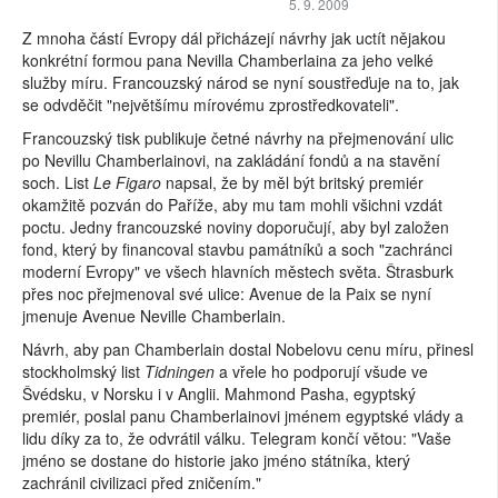
5. 9. 2009
Z mnoha částí Evropy dál přicházejí návrhy jak uctít nějakou
konkrétní formou pana Nevilla Chamberlaina za jeho velké
služby míru. Francouzský národ se nyní soustřeďuje na to, jak
se odvděčit "největšímu mírovému zprostředkovateli".
Francouzský tisk publikuje četné návrhy na přejmenování ulic
po Nevillu Chamberlainovi, na zakládání fondů a na stavění
soch. List
Le Figaro
napsal, že by měl být britský premiér
okamžitě pozván do Paříže, aby mu tam mohli všichni vzdát
poctu. Jedny francouzské noviny doporučují, aby byl založen
fond, který by financoval stavbu památníků a soch "zachránci
moderní Evropy" ve všech hlavních městech světa. Štrasburk
přes noc přejmenoval své ulice: Avenue de la Paix se nyní
jmenuje Avenue Neville Chamberlain.
Návrh, aby pan Chamberlain dostal Nobelovu cenu míru, přinesl
stockholmský list
Tidningen
a vřele ho podporují všude ve
Švédsku, v Norsku i v Anglii. Mahmond Pasha, egyptský
premiér, poslal panu Chamberlainovi jménem egyptské vlády a
lidu díky za to, že odvrátil válku. Telegram končí větou: "Vaše
jméno se dostane do historie jako jméno státníka, který
zachránil civilizaci před zničením."