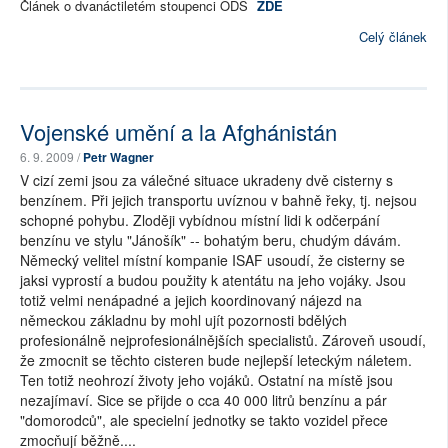
Článek o dvanáctiletém stoupenci ODS
ZDE
Celý článek
Vojenské umění a la Afghánistán
6. 9. 2009 /
Petr Wagner
V cizí zemi jsou za válečné situace ukradeny dvě cisterny s
benzínem. Při jejich transportu uvíznou v bahně řeky, tj. nejsou
schopné pohybu. Zloději vybídnou místní lidi k odčerpání
benzínu ve stylu "Jánošík" -- bohatým beru, chudým dávám.
Německý velitel místní kompanie ISAF usoudí, že cisterny se
jaksi vyprostí a budou použity k atentátu na jeho vojáky. Jsou
totiž velmi nenápadné a jejich koordinovaný nájezd na
německou základnu by mohl ujít pozornosti bdělých
profesionálně nejprofesionálnějších specialistů. Zároveň usoudí,
že zmocnit se těchto cisteren bude nejlepší leteckým náletem.
Ten totiž neohrozí životy jeho vojáků. Ostatní na místě jsou
nezajímaví. Sice se přijde o cca 40 000 litrů benzínu a pár
"domorodců", ale specielní jednotky se takto vozidel přece
zmocňují běžně....