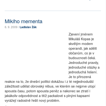
Mikiho mementa
6. 9. 2009 /
Ladislav Žák
Zjevení jménem
Mikuláš Kopas je
skvělým modem
operandi, jak sdělit
občanům, co je v
budoucnosti čeká.
Jednoduché pravdy,
jednoduché otázky a
jednoduchá řešení.
Je to přirozená
reakce na to, že dnešní politici dokážou i z té nejjednodušší
záležitosti udělat obrovský rébus, ve kterém se nejprve utopí
spousta času, potom spousta peněz a nakonec se ztratí i
jakákoliv odpovědnost a titíž packalové s plnými kapsami
vyrážejí radostně řešit nový problém.