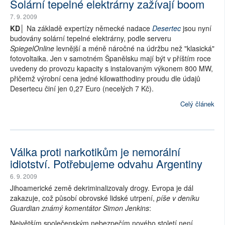
Solární tepelné elektrárny zažívají boom
7. 9. 2009
KD│
Na základě expertízy německé nadace
Desertec
jsou nyní
budovány solární tepelné elektrárny, podle serveru
SpiegelOnline
levnější a méně náročné na údržbu než "klasická"
fotovoltaika. Jen v samotném Španělsku mají být v příštím roce
uvedeny do provozu kapacity s instalovaným výkonem 800 MW,
přičemž výrobní cena jedné kilowatthodiny proudu dle údajů
Desertecu činí jen 0,27 Euro (necelých 7 Kč).
Celý článek
Válka proti narkotikům je nemorální
idiotství. Potřebujeme odvahu Argentiny
6. 9. 2009
Jihoamerické země dekriminalizovaly drogy. Evropa je dál
zakazuje, což působí obrovské lidské utrpení,
píše v deníku
Guardian známý komentátor Simon Jenkins
:
Největším společenským nebezpečím nového století není