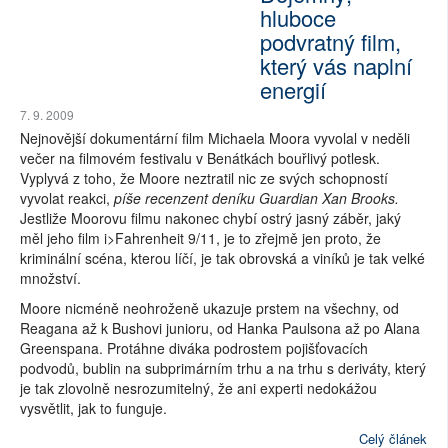
hluboce
podvratný film,
který vás naplní
energií
7. 9. 2009
Nejnovější dokumentární film Michaela Moora vyvolal v neděli
večer na filmovém festivalu v Benátkách bouřlivý potlesk.
Vyplyvá z toho, že Moore neztratil nic ze svých schopností
vyvolat reakci,
píše recenzent deníku Guardian Xan Brooks.
Jestliže Moorovu filmu nakonec chybí ostrý jasný záběr, jaký
měl jeho film i>Fahrenheit 9/11, je to zřejmě jen proto, že
kriminální scéna, kterou líčí, je tak obrovská a viníků je tak velké
množství.
Moore nicméně neohroženě ukazuje prstem na všechny, od
Reagana až k Bushovi junioru, od Hanka Paulsona až po Alana
Greenspana. Protáhne diváka podrostem pojišťovacích
podvodů, bublin na subprimárním trhu a na trhu s deriváty, který
je tak zlovolně nesrozumitelný, že ani experti nedokážou
vysvětlit, jak to funguje.
Celý článek