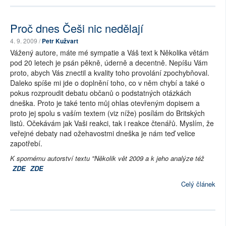
Proč dnes Češi nic nedělají
4. 9. 2009 /
Petr Kužvart
Vážený autore, máte mé sympatie a Váš text k Několika větám
pod 20 letech je psán pěkně, úderně a decentně. Nepíšu Vám
proto, abych Vás znectil a kvality toho provolání zpochybňoval.
Daleko spíše mi jde o doplnění toho, co v něm chybí a také o
pokus rozproudit debatu občanů o podstatných otázkách
dneška. Proto je také tento můj ohlas otevřeným dopisem a
proto jej spolu s vaším textem (viz níže) posílám do Britských
listů. Očekávám jak Vaši reakci, tak i reakce čtenářů. Myslím, že
veřejné debaty nad ožehavostmi dneška je nám teď velice
zapotřebí.
K spornému autorství textu "Několik vět 2009 a k jeho analýze též
ZDE
ZDE
Celý článek