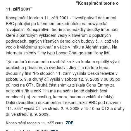
"Konspirační teorie o
11. září 2001"
Konspirační teorie o 11. září 2001 - investigatívní dokument
BBC pátrající po tajemném pozadí útoku na newyorská
"dvojčata". Konspirativní teorie shromáždily desítky informací,
které s patřičným výkladem vedly k závěrům o pojistných
podvodech, tajných řízených demolicích budovy č. 7, což vše
vedlo k vládnímu spiknutí a válce v Iráku a Afghánistánu. Na
internetu zhlédly filmy typu Loose Change stamiliony lidí.
Tým autorů dokumentu rozebírá krok za krokem spletitý vývoj
událostí a přináší nová svědectví. Jiný film na toto téma,
dvoudílný film "Po stopách 11. září" vysílala Česká televize v
sobotu 5. 9. a druhý díl vysílá v sobotu 12. 9. 2009 v 00:05 po
půlnoci na ČT1. Druhá část snímku získala Cenu Emmy za
nejlepší střih a celý film má na svém kontě dalších šest
nominací (mj. za casting, kameru, hudbu a zvláštní efekty).
Další dvoudílnou dokumentární rekonstrukci BBC pod názvem
"11. září" vysílá ČT ve středu 2. 9. 2009 v 15:10 na ČT2 a druhý
díl ve středu 9. 9. 2009.
Konspirační teorie o 11. září 2001
ZDE