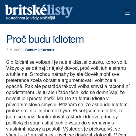
AKTUÁLNÍ VYDÁNÍ
Proč budu idiotem
ARCHIV
7. 9. 2009 /
Bohumil Kartous
TÉMATA
S blížícími se volbami je nutné klást si otázku, koho volit.
Vždycky se dá najít nějaký důvod, proč volit tuhle stranu
AUTOŘI
a tuhle ne. S trochou námahy by ale člověk mohl své
preference zcela obrátit a argumentovat i volit zcela
opačně. Pak ale postrádá taková volba smysl a racionální
PŘÍSPĚVKY NA PROVOZ
opodstatnění. Je tu ale i řada těch, kdo se domnívají, že
nevolit je i přesto horší. Mají to za formu idiotie v
původním slova smyslu. Přiznám se, že asi budu idiotem,
protože mi nic jiného nezbývá. Přišel jsem na to tak, že
jsem se snažil konfrontovat základní ideové principy
politických stran usilujících o vstup do sněmovny s
vlastními názory a postoji. Výsledek je překvapivý: se
všemi -- až na výjimky - bych se dokázal ztotožnit. V čem