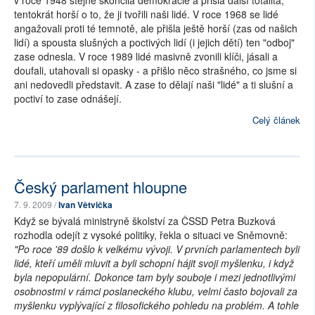
v roce 1948 stejně skončila demokracie a přišla další totalita,
tentokrát horší o to, že ji tvořili naši lidé. V roce 1968 se lidé
angažovali proti té temnotě, ale přišla ještě horší (zas od našich
lidí) a spousta slušných a poctivých lidí (i jejich dětí) ten "odboj"
zase odnesla. V roce 1989 lidé masivně zvonili klíči, jásali a
doufali, utahovali si opasky - a přišlo něco strašného, co jsme si
ani nedovedli představit. A zase to dělají naši "lidé" a ti slušní a
poctiví to zase odnášejí.
Celý článek
Český parlament hloupne
7. 9. 2009 /
Ivan Větvička
Když se bývalá ministryně školství za ČSSD Petra Buzková
rozhodla odejít z vysoké politiky, řekla o situaci ve Sněmovně:
"Po roce '89 došlo k velkému vývoji. V prvních parlamentech byli
lidé, kteří uměli mluvit a byli schopní hájit svoji myšlenku, i když
byla nepopulární. Dokonce tam byly souboje i mezi jednotlivými
osobnostmi v rámci poslaneckého klubu, velmi často bojovali za
myšlenku vyplývající z filosofického pohledu na problém. A tohle