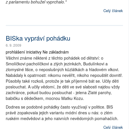
z parlamentu bohužel vyprchalo."
Celý článek
BISka vypráví pohádku
6. 9. 2009
prohlášení iniciativy Ne základnám
Všichni známe některé z těchto pohádek od dětství: o
Smolíčkovi pacholíčkovi a zlých jezinkách, Budulínkovi a
zlomyslné lišce, o neposlušných kůzlátkách a hladovém vlkovi.
Nabádaly k opatrnosti: nikomu nevěřit, nikoho nepouštět dovnitř.
Působily také rozkoš, protože je tak příjemné bát se. Učily děti
poslouchat. A učily vědomí, že děti ve své slabosti najdou vždy
zachránce, pokud budou poslouchat - jelena Zlaté parohy,
babičku s dědečkem, mocnou Matku Kozu.
Dodnes se podobné pohádky často využívají v politice. BIS
právě zopakovala jejich variantu módní dnes u nás: o zlém
ruském medvědovi a jeho naivních nevědomých pomahačích.
Celý článek