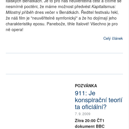
italských Benátkách. Je to pro nás neuvěřitelná čest a cítíme se
nesmírně poctěni, že máme možnost předvést
Kapitalismus:
Milostný příběh
dnes večer v Benátkách. Ředitel festivalu řekl,
že náš film je "neuvěřitelně symfonický" a že ho dojímají jeho
charakteristiky eposu. Panebože, tihle Italové! Všechno je pro
ně opera!
Celý článek
POZVÁNKA
911: Je
konspirační teorií
ta oficiální?
7. 9. 2009
Zítra 20:00 ČT1
dokument BBC