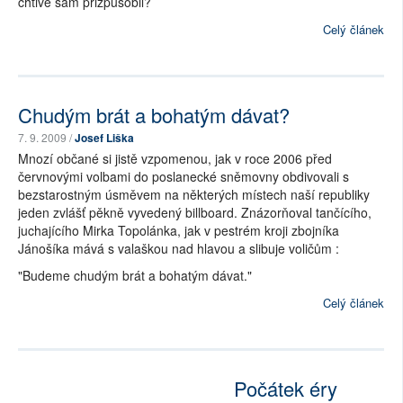
chtivě sám přizpůsobil?
Celý článek
Chudým brát a bohatým dávat?
7. 9. 2009 /
Josef Liška
Mnozí občané si jistě vzpomenou, jak v roce 2006 před
červnovými volbami do poslanecké sněmovny obdivovali s
bezstarostným úsměvem na některých místech naší republiky
jeden zvlášť pěkně vyvedený billboard. Znázorňoval tančícího,
juchajícího Mirka Topolánka, jak v pestrém kroji zbojníka
Jánošíka mává s valaškou nad hlavou a slibuje voličům :
"Budeme chudým brát a bohatým dávat."
Celý článek
Počátek éry