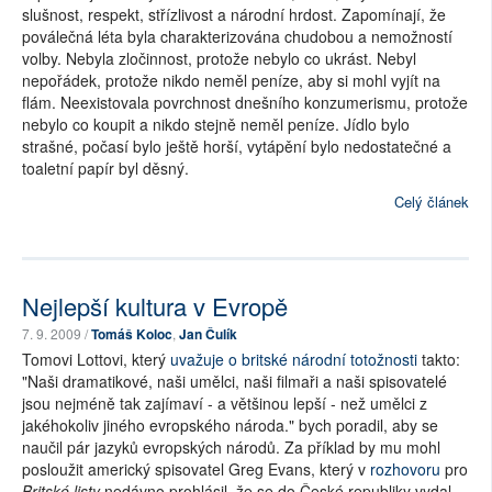
slušnost, respekt, střízlivost a národní hrdost. Zapomínají, že
poválečná léta byla charakterizována chudobou a nemožností
volby. Nebyla zločinnost, protože nebylo co ukrást. Nebyl
nepořádek, protože nikdo neměl peníze, aby si mohl vyjít na
flám. Neexistovala povrchnost dnešního konzumerismu, protože
nebylo co koupit a nikdo stejně neměl peníze. Jídlo bylo
strašné, počasí bylo ještě horší, vytápění bylo nedostatečné a
toaletní papír byl děsný.
Celý článek
Nejlepší kultura v Evropě
7. 9. 2009 /
Tomáš Koloc
,
Jan Čulík
Tomovi Lottovi, který
uvažuje o britské národní totožnosti
takto:
"Naši dramatikové, naši umělci, naši filmaři a naši spisovatelé
jsou nejméně tak zajímaví - a většinou lepší - než umělci z
jakéhokoliv jiného evropského národa." bych poradil, aby se
naučil pár jazyků evropských národů. Za příklad by mu mohl
posloužit americký spisovatel Greg Evans, který v
rozhovoru
pro
Britské listy
nedávno prohlásil, že se do České republiky vydal,