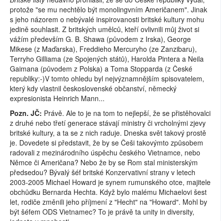
protože "se mu nechtělo být monolingvním Američanem". Jinak
s jeho názorem o nebývalé inspirovanosti britské kultury mohu
jedině souhlasit. Z britských umělců, kteří ovlivnili můj život si
vážím především G. B. Shawa (původem z Irska), George
Mikese (z Maďarska), Freddieho Mercuryho (ze Zanzibaru),
Terryho Gilliama (ze Spojených států), Harolda Pintera a Neila
Gaimana (původem z Polska) a Toma Stopparda (z České
republiky:-)V tomto ohledu byl nejvýznamnějším spisovatelem,
který kdy vlastnil československé občanství, německý
expresionista Heinrich Mann...
Pozn. JČ:
Právě. Ale to je na tom to nejlepší, že se přistěhovalci
z druhé nebo třetí generace stávají ministry či vrcholnými zjevy
britské kultury, a ta se z nich raduje. Dneska svět takový prostě
je. Dovedete si představit, že by se Češi takovýmto způsobem
radovali z mezinárodního úspěchu českého Vietnamce, nebo
Němce či Američana? Nebo že by se Rom stal ministerským
předsedou? Bývalý šéf britské Konzervativní strany v letech
2003-2005 Michael Howard je synem rumunského otce, majitele
obchůdku Bernarda Hechta. Když bylo malému Michaelovi šest
let, rodiče změnili jeho příjmení z "Hecht" na "Howard". Mohl by
být šéfem ODS Vietnamec? To je právě ta unity in diversity,