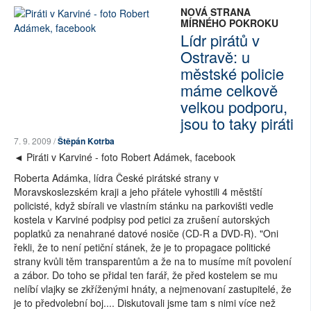
NOVÁ STRANA
MÍRNÉHO POKROKU
Lídr pirátů v
Ostravě: u
městské policie
máme celkově
velkou podporu,
jsou to taky piráti
7. 9. 2009 /
Štěpán Kotrba
◄ Piráti v Karviné - foto Robert Adámek, facebook
Roberta Adámka, lídra České pirátské strany v
Moravskoslezském kraji a jeho přátele vyhostili 4 městští
policisté, když sbírali ve vlastním stánku na parkovišti vedle
kostela v Karviné podpisy pod petici za zrušení autorských
poplatků za nenahrané datové nosiče (CD-R a DVD-R). "Oni
řekli, že to není petiční stánek, že je to propagace politické
strany kvůli těm transparentům a že na to musíme mít povolení
a zábor. Do toho se přidal ten farář, že před kostelem se mu
nelíbí vlajky se zkříženými hnáty, a nejmenovaní zastupitelé, že
je to předvolební boj.... Diskutovali jsme tam s nimi více než