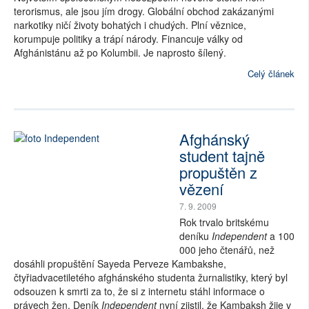
terorismus, ale jsou jím drogy. Globální obchod zakázanými
narkotiky ničí životy bohatých i chudých. Plní věznice,
korumpuje politiky a trápí národy. Financuje války od
Afghánistánu až po Kolumbii. Je naprosto šílený.
Celý článek
Afghánský
student tajně
propuštěn z
vězení
7. 9. 2009
Rok trvalo britskému
deníku
Independent
a 100
000 jeho čtenářů, než
dosáhli propuštění Sayeda Perveze Kambakshe,
čtyřiadvacetiletého afghánského studenta žurnalistiky, který byl
odsouzen k smrti za to, že si z internetu stáhl informace o
právech žen. Deník
Independent
nyní zjistil, že Kambaksh žije v