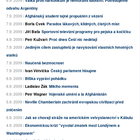
6.9. 2009 /
Válka proti narkotikům je nemorální idiotství. Potřebujeme
odvahu Argentiny
7.9. 2009 /
Afghánský student tajně propuštěn z vězení
7.9. 2009 /
Boris Cvek
Paradox lákavých, klidných, čistých míst
7.9. 2009 /
Jiří Baťa
Sportovní televizní programy pro pejska a kočičku
4.9. 2009 /
Petr Kužvart
Proč dnes Češi nic nedělají
7.9. 2009 /
Jediným cílem zastupitelů je navyšování vlastních hmotných
statků
7.9. 2009 /
Naučená bezmocnost
7.9. 2009 /
Ivan Větvička
Český parlament hloupne
6.9. 2009 /
BISka vypráví pohádku
6.9. 2009 /
Ladislav Žák
Mikiho mementa
6.9. 2009 /
Petr Wagner
Vojenské umění a la Afghánistán
5.9. 2009 /
Neville Chamberlain zachránil evropskou civilizaci před
zničením
6.9. 2009 /
Jak se chovají stráže na americkém velvyslanectví v Kábulu
4.9. 2009 /
Ekonomickou krizi "vyvolal zmatek mezi Londýnem a
Washingtonem"