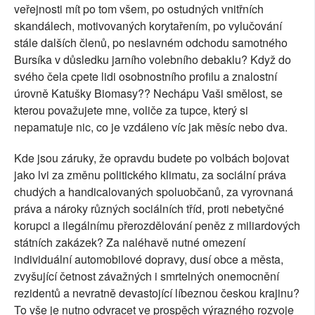
veřejnosti mít po tom všem, po ostudných vnitřních
skandálech, motivovaných korytařením, po vylučování
stále dalších členů, po neslavném odchodu samotného
Bursíka v důsledku jarního volebního debaklu? Když do
svého čela cpete lidi osobnostního profilu a znalostní
úrovně Katušky Biomasy?? Nechápu Vaši smělost, se
kterou považujete mne, voliče za tupce, který si
nepamatuje nic, co je vzdáleno víc jak měsíc nebo dva.
Kde jsou záruky, že opravdu budete po volbách bojovat
jako lvi za změnu politického klimatu, za sociální práva
chudých a handicalovaných spoluobčanů, za vyrovnaná
práva a nároky různých sociálních tříd, proti nebetyčné
korupci a ilegálnímu přerozdělování peněz z miliardových
státních zakázek? Za naléhavě nutné omezení
individuální automobilové dopravy, dusí obce a města,
zvyšující četnost závažných i smrtelných onemocnění
rezidentů a nevratně devastojící líbeznou českou krajinu?
To vše je nutno odvracet ve prospěch výrazného rozvoje