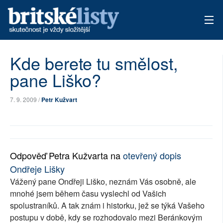
AKTUÁLNÍ VYDÁNÍ
Kde berete tu smělost,
pane Liško?
ARCHIV
TÉMATA
7. 9. 2009 /
Petr Kužvart
AUTOŘI
PŘÍSPĚVKY NA PROVOZ
Odpověď Petra Kužvarta na
otevřený dopis
Ondřeje Lišky
Vážený pane Ondřeji Liško, neznám Vás osobně, ale
mnohé jsem během času vyslechl od Vašich
spolustraníků. A tak znám i historku, jež se týká Vašeho
postupu v době, kdy se rozhodovalo mezi Beránkovým