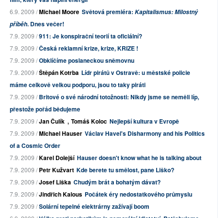
6.9. 2009 /
Michael Moore
Světová premiéra:
Kapitalismus: Milostný
. Dnes večer!
příběh
7.9. 2009 /
911: Je konspirační teorií ta oficiální?
7.9. 2009 /
Česká reklamní krize, krize, KRIZE !
7.9. 2009 /
Obklíčíme poslaneckou sněmovnu
7.9. 2009 /
Štěpán Kotrba
Lídr pirátů v Ostravě: u městské policie
máme celkově velkou podporu, jsou to taky piráti
7.9. 2009 /
Britové o své národní totožnosti: Nikdy jsme se neměli líp,
přestože pořád bědujeme
,
7.9. 2009 /
Jan Čulík
Tomáš Koloc
Nejlepší kultura v Evropě
7.9. 2009 /
Michael Hauser
Václav Havel's Disharmony and his Politics
of a Cosmic Order
7.9. 2009 /
Karel Dolejší
Hauser doesn't know what he is talking about
7.9. 2009 /
Petr Kužvart
Kde berete tu smělost, pane Liško?
7.9. 2009 /
Josef Liška
Chudým brát a bohatým dávat?
7.9. 2009 /
Jindřich Kalous
Počátek éry nedostatkového průmyslu
7.9. 2009 /
Solární tepelné elektrárny zažívají boom