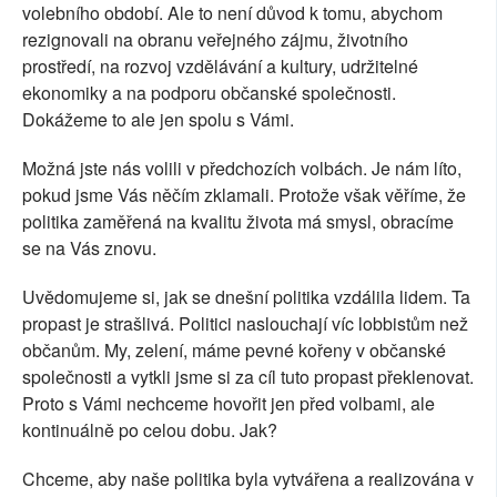
volebního období. Ale to není důvod k tomu, abychom
rezignovali na obranu veřejného zájmu, životního
prostředí, na rozvoj vzdělávání a kultury, udržitelné
ekonomiky a na podporu občanské společnosti.
Dokážeme to ale jen spolu s Vámi.
Možná jste nás volili v předchozích volbách. Je nám líto,
pokud jsme Vás něčím zklamali. Protože však věříme, že
politika zaměřená na kvalitu života má smysl, obracíme
se na Vás znovu.
Uvědomujeme si, jak se dnešní politika vzdálila lidem. Ta
propast je strašlivá. Politici naslouchají víc lobbistům než
občanům. My, zelení, máme pevné kořeny v občanské
společnosti a vytkli jsme si za cíl tuto propast překlenovat.
Proto s Vámi nechceme hovořit jen před volbami, ale
kontinuálně po celou dobu. Jak?
Chceme, aby naše politika byla vytvářena a realizována v