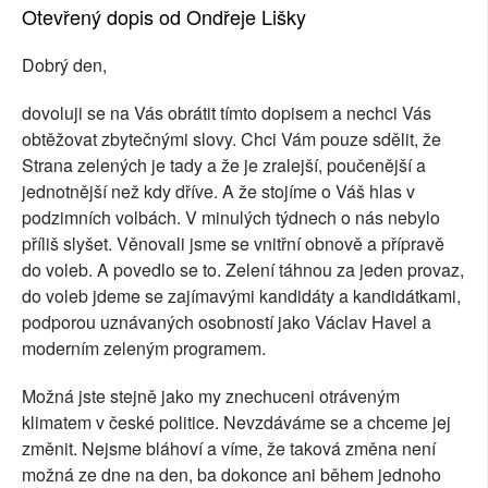
Otevřený dopis od Ondřeje Lišky
Dobrý den,
dovoluji se na Vás obrátit tímto dopisem a nechci Vás
obtěžovat zbytečnými slovy. Chci Vám pouze sdělit, že
Strana zelených je tady a že je zralejší, poučenější a
jednotnější než kdy dříve. A že stojíme o Váš hlas v
podzimních volbách. V minulých týdnech o nás nebylo
příliš slyšet. Věnovali jsme se vnitřní obnově a přípravě
do voleb. A povedlo se to. Zelení táhnou za jeden provaz,
do voleb jdeme se zajímavými kandidáty a kandidátkami,
podporou uznávaných osobností jako Václav Havel a
moderním zeleným programem.
Možná jste stejně jako my znechuceni otráveným
klimatem v české politice. Nevzdáváme se a chceme jej
změnit. Nejsme bláhoví a víme, že taková změna není
možná ze dne na den, ba dokonce ani během jednoho