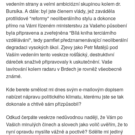
vedením strany a velmi ambiciózní skupinou kolem dr.
Bursíka. A dále: byl jste členem vlády, jež zaváděla
protilidové "reformy" neoliberálního stylu a dokonce
přímo na Vámi řízeném ministerstvu za Vašeho působení
byla připravena a zveřejněna "Bílá kniha terciárního
vzdělávání", tedy pamflet předznamenávající neoliberální
degradaci vysokých škol. Zjevy jako Petr Matějů pod
Vaším vedením tento veskrze rošťácký, destruktivní
dáreček snaživě připravovaly k uskutečnění. Vaše
lavírování kolem radaru v Brdech je rovněž všeobecně
známé.
Kde berete smělost mi dnes svým e-mailovým dopisem
nabízet nápravu politického klimatu, kterému jste se tak
dokonale a chtivě sám přizpůsobil?
Odkud čerpáte veskrze nedůvodnou naději, že Vám po
Vašich minulých činech a slovech jako volič uvěřím, že to
nyní opravdu myslíte vážně a poctivě? Sdělte mi jediný