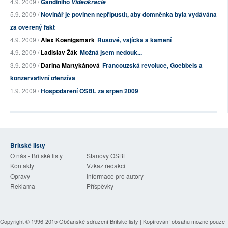
4.9. 2009 /
Gandiniho
Videokracie
5.9. 2009 /
Novinář je povinen nepřipustit, aby domněnka byla vydávána
za ověřený fakt
4.9. 2009 /
Alex Koenigsmark
Rusové, vajíčka a kamení
4.9. 2009 /
Ladislav Žák
Možná jsem nedouk...
3.9. 2009 /
Darina Martykánová
Francouzská revoluce, Goebbels a
konzervativní ofenzíva
1.9. 2009 /
Hospodaření OSBL za srpen 2009
Britské listy
O nás - Britské listy
Stanovy OSBL
Kontakty
Vzkaz redakci
Opravy
Informace pro autory
Reklama
Příspěvky
Copyright © 1996-2015
Občanské sdružení Britské listy
| Kopírování obsahu možné pouze