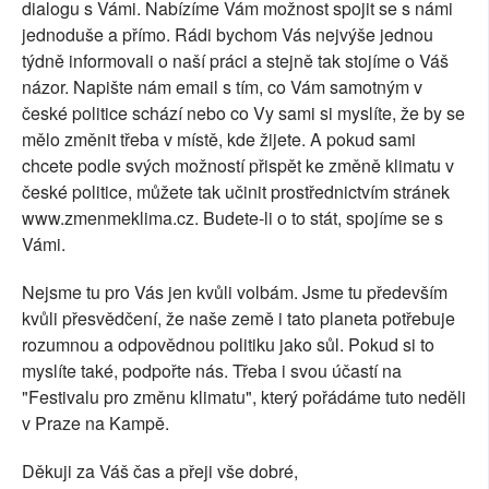
dialogu s Vámi. Nabízíme Vám možnost spojit se s námi
jednoduše a přímo. Rádi bychom Vás nejvýše jednou
týdně informovali o naší práci a stejně tak stojíme o Váš
názor. Napište nám email s tím, co Vám samotným v
české politice schází nebo co Vy sami si myslíte, že by se
mělo změnit třeba v místě, kde žijete. A pokud sami
chcete podle svých možností přispět ke změně klimatu v
české politice, můžete tak učinit prostřednictvím stránek
www.zmenmeklima.cz. Budete-li o to stát, spojíme se s
Vámi.
Nejsme tu pro Vás jen kvůli volbám. Jsme tu především
kvůli přesvědčení, že naše země i tato planeta potřebuje
rozumnou a odpovědnou politiku jako sůl. Pokud si to
myslíte také, podpořte nás. Třeba i svou účastí na
"Festivalu pro změnu klimatu", který pořádáme tuto neděli
v Praze na Kampě.
Děkuji za Váš čas a přeji vše dobré,