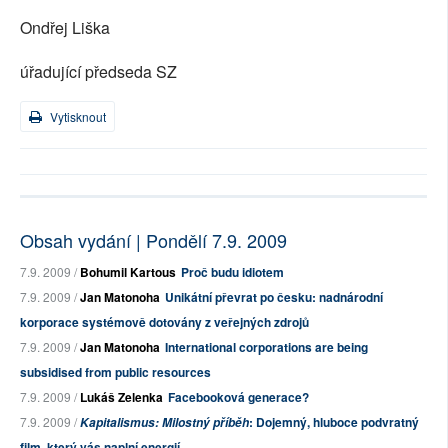
Ondřej Liška
úřadující předseda SZ
Vytisknout
Obsah vydání | Pondělí 7.9. 2009
7.9. 2009 /
Bohumil Kartous
Proč budu idiotem
7.9. 2009 /
Jan Matonoha
Unikátní převrat po česku: nadnárodní
korporace systémově dotovány z veřejných zdrojů
7.9. 2009 /
Jan Matonoha
International corporations are being
subsidised from public resources
7.9. 2009 /
Lukáš Zelenka
Facebooková generace?
7.9. 2009 /
: Dojemný, hluboce podvratný
Kapitalismus: Milostný příběh
film, který vás naplní energií