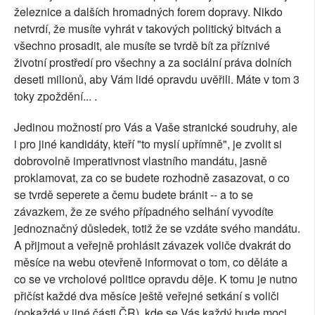
železnice a dalších hromadných forem dopravy. Nikdo
netvrdí, že musíte vyhrát v takových politický bitvách a
všechno prosadit, ale musíte se tvrdě bít za příznivé
životní prostředí pro všechny a za sociální práva dolních
deseti milionů, aby Vám lidé opravdu uvěřili. Máte v tom 3
toky zpoždění... .
Jedinou možností pro Vás a Vaše stranické soudruhy, ale
i pro jiné kandidáty, kteří "to myslí upřímně", je zvolit si
dobrovolně imperativnost vlastního mandátu, jasně
proklamovat, za co se budete rozhodně zasazovat, o co
se tvrdě seperete a čemu budete bránit -- a to se
závazkem, že ze svého případného selhání vyvodíte
jednoznačný důsledek, totiž že se vzdáte svého mandátu.
A přijmout a veřejně prohlásit závazek voliče dvakrát do
měsíce na webu otevřeně informovat o tom, co děláte a
co se ve vrcholové politice opravdu děje. K tomu je nutno
přičíst každé dva měsíce ještě veřejné setkání s voliči
(pokaždé v jiné části ČR), kde se Vás každý bude moci