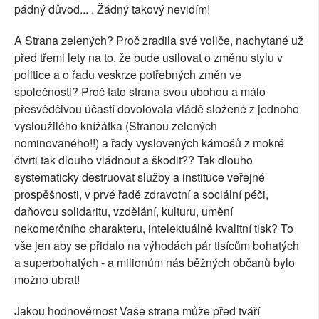
pádný důvod... . Žádný takový nevidím!
A Strana zelených? Proč zradila své voliče, nachytané už
před třemi lety na to, že bude usilovat o změnu stylu v
politice a o řadu veskrze potřebných změn ve
společnosti? Proč tato strana svou ubohou a málo
přesvědčivou účastí dovolovala vládě složené z jednoho
vysloužilého knížátka (Stranou zelených
nominovaného!!) a řady vyslovených kámošů z mokré
čtvrti tak dlouho vládnout a škodit?? Tak dlouho
systematicky destruovat služby a instituce veřejné
prospěšnosti, v prvé řadě zdravotní a sociální péči,
daňovou solidaritu, vzdělání, kulturu, umění
nekomerčního charakteru, intelektuálně kvalitní tisk? To
vše jen aby se přidalo na výhodách pár tisícům bohatých
a superbohatých - a milionům nás běžných občanů bylo
možno ubrat!
Jakou hodnověrnost Vaše strana může před tváří