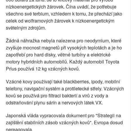
nízkoenergetických žárovek. Čína uvádí, že potřebuje
všechno své terbium, vzhledem k tomu, že přechází jako
celek od wolframových žárovek k nízkoenergetickým
světelným zdrojům.
Žádná náhražka nebyla nalezena pro neodymium, které
zvyšuje mocnost magnetů při vysokých teplotách a je ho
zapotřebí pro hard disky, větrné turbíny a elektrické
motory hybridních automobilů. Každý automobil Toyota
Prius používá 12 kg vzácných kovů.
Vzácné kovy používají také blackberries, ipody, mobilní
telefony, navigační systém a protiletecké střely. Vzácných
kovů se používá pro filtraci bakterií a virů z vody a
odstraňování plynu sárín a nervových látek VX.
Japonská vláda vypracovala dokument pro "Strategii na
zajištění stabilních zásob vzácných kovů". Evropa dosud
nereagovala.