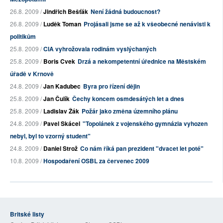
26.8. 2009 /
Jindřich Bešťák
Není žádná budoucnost?
26.8. 2009 /
Luděk Toman
Projásali jsme se až k všeobecné nenávisti k
politikům
25.8. 2009 /
CIA vyhrožovala rodinám vyslýchaných
25.8. 2009 /
Boris Cvek
Drzá a nekompetentní úřednice na Městském
úřadě v Krnově
24.8. 2009 /
Jan Kadubec
Byra pro řízení dějin
25.8. 2009 /
Jan Čulík
Čechy koncem osmdesátých let a dnes
25.8. 2009 /
Ladislav Žák
Požár jako změna územního plánu
24.8. 2009 /
Pavel Skácel
"Topolánek z vojenského gymnázia vyhozen
nebyl, byl to vzorný student"
24.8. 2009 /
Daniel Strož
Co nám říká pan prezident "dvacet let poté"
10.8. 2009 /
Hospodaření OSBL za červenec 2009
Britské listy