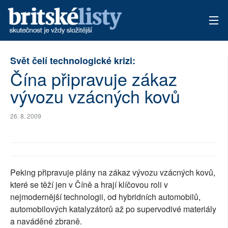
AKTUÁLNÍ VYDÁNÍ
Svět čelí technologické krizi:
Čína připravuje zákaz
ARCHIV
vývozu vzácných kovů
TÉMATA
26. 8. 2009
AUTOŘI
PŘÍSPĚVKY NA PROVOZ
Peking připravuje plány na zákaz vývozu vzácných kovů,
které se těží jen v Číně a hrají klíčovou roli v
nejmodernější technologii, od hybridních automobilů,
automobilových katalyzátorů až po supervodivé materiály
a naváděné zbraně.