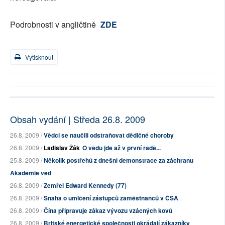
Podrobnosti v angličtině
ZDE
Vytisknout
Obsah vydání | Středa 26.8. 2009
26.8. 2009 /
Vědci se naučili odstraňovat dědičné choroby
26.8. 2009 /
Ladislav Žák
O vědu jde až v první řadě...
25.8. 2009 /
Několik postřehů z dnešní demonstrace za záchranu
Akademie věd
26.8. 2009 /
Zemřel Edward Kennedy (77)
26.8. 2009 /
Snaha o umlčení zástupců zaměstnanců v ČSA
26.8. 2009 /
Čína připravuje zákaz vývozu vzácných kovů
26.8. 2009 /
Britské energetické společnosti okrádají zákazníky