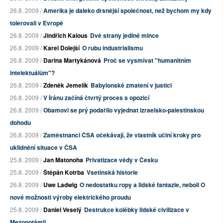
26.8. 2009 /
Amerika je daleko drsnější společnost, než bychom my kdy
tolerovali v Evropě
26.8. 2009 /
Jindřich Kalous
Dvě strany jediné mince
26.8. 2009 /
Karel Dolejší
O rubu industrialismu
26.8. 2009 /
Darina Martykánová
Proč se vysmívat "humanitním
intelektuálům"?
26.8. 2009 /
Zdeněk Jemelík
Babylonské zmatení v justici
26.8. 2009 /
V Íránu začíná čtvrtý proces s opozicí
26.8. 2009 /
Obamovi se prý podařilo vyjednat izraelsko-palestinskou
dohodu
26.8. 2009 /
Zaměstnanci ČSA očekávají, že vlastník učiní kroky pro
uklidnění situace v ČSA
25.8. 2009 /
Jan Matonoha
Privatizace vědy v Česku
25.8. 2009 /
Štěpán Kotrba
Vsetínská historie
26.8. 2009 /
Uwe Ladwig
O nedostatku ropy a lidské fantazie, neboli O
nové možnosti výroby elektrického proudu
25.8. 2009 /
Daniel Veselý
Destrukce kolébky lidské civilizace v
Mezopotámii