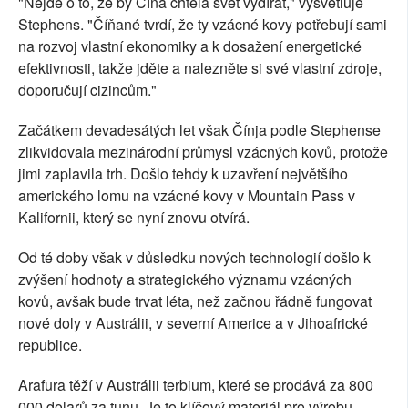
"Nejde o to, že by Čína chtěla svět vydírat," vysvětluje
Stephens. "Číňané tvrdí, že ty vzácné kovy potřebují sami
na rozvoj vlastní ekonomiky a k dosažení energetické
efektivnosti, takže jděte a nalezněte si své vlastní zdroje,
doporučují cizincům."
Začátkem devadesátých let však Čínja podle Stephense
zlikvidovala mezinárodní průmysl vzácných kovů, protože
jimi zaplavila trh. Došlo tehdy k uzavření největšího
amerického lomu na vzácné kovy v Mountain Pass v
Kalifornii, který se nyní znovu otvírá.
Od té doby však v důsledku nových technologií došlo k
zvýšení hodnoty a strategického významu vzácných
kovů, avšak bude trvat léta, než začnou řádně fungovat
nové doly v Austrálii, v severní Americe a v Jihoafrické
republice.
Arafura těží v Austrálii terbium, které se prodává za 800
000 dolarů za tunu. Je to klíčový materiál pro výrobu