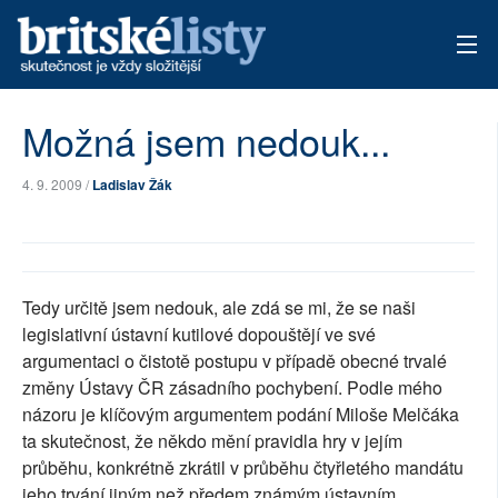
AKTUÁLNÍ VYDÁNÍ
Možná jsem nedouk...
ARCHIV
4. 9. 2009 /
Ladislav Žák
TÉMATA
AUTOŘI
Tedy určitě jsem nedouk, ale zdá se mi, že se naši
PŘÍSPĚVKY NA PROVOZ
legislativní ústavní kutilové dopouštějí ve své
argumentaci o čistotě postupu v případě obecné trvalé
změny Ústavy ČR zásadního pochybení. Podle mého
názoru je klíčovým argumentem podání Miloše Melčáka
ta skutečnost, že někdo mění pravidla hry v jejím
průběhu, konkrétně zkrátil v průběhu čtyřletého mandátu
jeho trvání jiným než předem známým ústavním