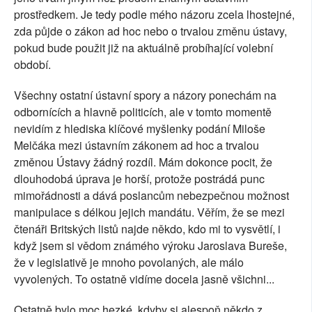
prostředkem. Je tedy podle mého názoru zcela lhostejné,
zda půjde o zákon ad hoc nebo o trvalou změnu ústavy,
pokud bude použit již na aktuálně probíhající volební
období.
Všechny ostatní ústavní spory a názory ponechám na
odbornících a hlavně politicích, ale v tomto momentě
nevidím z hlediska klíčové myšlenky podání Miloše
Melčáka mezi ústavním zákonem ad hoc a trvalou
změnou Ústavy žádný rozdíl. Mám dokonce pocit, že
dlouhodobá úprava je horší, protože postrádá punc
mimořádnosti a dává poslancům nebezpečnou možnost
manipulace s délkou jejich mandátu. Věřím, že se mezi
čtenáři Britských listů najde někdo, kdo mi to vysvětlí, i
když jsem si vědom známého výroku Jaroslava Bureše,
že v legislativě je mnoho povolaných, ale málo
vyvolených. To ostatně vidíme docela jasně všichni...
Ostatně bylo moc hezké, kdyby si alespoň někdo z