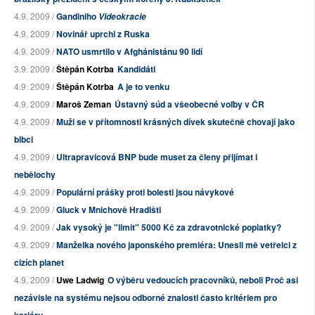
4.9. 2009 /
Gandiniho
Videokracie
4.9. 2009 /
Novinář uprchl z Ruska
4.9. 2009 /
NATO usmrtilo v Afghánistánu 90 lidí
3.9. 2009 /
Štěpán Kotrba
Kandidáti
4.9. 2009 /
Štěpán Kotrba
A je to venku
4.9. 2009 /
Maroš Zeman
Ústavný súd a všeobecné voľby v ČR
4.9. 2009 /
Muži se v přítomnosti krásných dívek skutečně chovají jako
blbci
4.9. 2009 /
Ultrapravicová BNP bude muset za členy přijímat i
nebělochy
4.9. 2009 /
Populární prášky proti bolesti jsou návykové
4.9. 2009 /
Gluck v Mnichově Hradišti
4.9. 2009 /
Jak vysoký je "limit" 5000 Kč za zdravotnické poplatky?
4.9. 2009 /
Manželka nového japonského premiéra: Unesli mě vetřelci z
cizích planet
4.9. 2009 /
Uwe Ladwig
O výběru vedoucích pracovníků, neboli Proč asi
nezávisle na systému nejsou odborné znalosti často kritériem pro