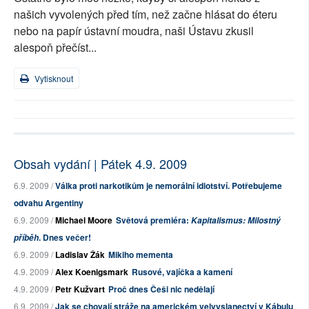
našich vyvolených před tím, než začne hlásat do éteru
nebo na papír ústavní moudra, naši Ústavu zkusil
alespoň přečíst...
Vytisknout
Obsah vydání | Pátek 4.9. 2009
6.9. 2009 /
Válka proti narkotikům je nemorální idiotství. Potřebujeme
odvahu Argentiny
6.9. 2009 /
Michael Moore
Světová premiéra:
Kapitalismus: Milostný
. Dnes večer!
příběh
6.9. 2009 /
Ladislav Žák
Mikiho mementa
4.9. 2009 /
Alex Koenigsmark
Rusové, vajíčka a kamení
4.9. 2009 /
Petr Kužvart
Proč dnes Češi nic nedělají
6.9. 2009 /
Jak se chovají stráže na americkém velvyslanectví v Kábulu