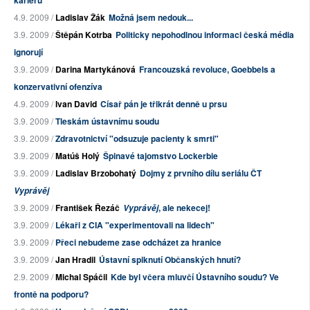
kariéru
4.9. 2009 /
Ladislav Žák
Možná jsem nedouk...
3.9. 2009 /
Štěpán Kotrba
Politicky nepohodlnou informaci česká média
ignorují
3.9. 2009 /
Darina Martykánová
Francouzská revoluce, Goebbels a
konzervativní ofenzíva
4.9. 2009 /
Ivan David
Císař pán je třikrát denně u prsu
3.9. 2009 /
Tleskám ústavnímu soudu
3.9. 2009 /
Zdravotnictví "odsuzuje pacienty k smrti"
3.9. 2009 /
Matúš Holý
Špinavé tajomstvo Lockerbie
3.9. 2009 /
Ladislav Brzobohatý
Dojmy z prvního dílu seriálu ČT
Vyprávěj
3.9. 2009 /
František Řezáč
, ale nekecej!
Vyprávěj
3.9. 2009 /
Lékaři z CIA "experimentovali na lidech"
3.9. 2009 /
Přeci nebudeme zase odcházet za hranice
3.9. 2009 /
Jan Hradil
Ústavní spiknutí Občanských hnutí?
2.9. 2009 /
Michal Spáčil
Kde byl včera mluvčí Ústavního soudu? Ve
frontě na podporu?