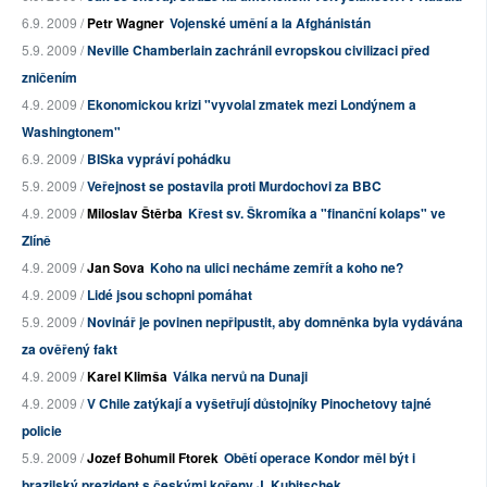
6.9. 2009 /
Petr Wagner
Vojenské umění a la Afghánistán
5.9. 2009 /
Neville Chamberlain zachránil evropskou civilizaci před
zničením
4.9. 2009 /
Ekonomickou krizi "vyvolal zmatek mezi Londýnem a
Washingtonem"
6.9. 2009 /
BISka vypráví pohádku
5.9. 2009 /
Veřejnost se postavila proti Murdochovi za BBC
4.9. 2009 /
Miloslav Štěrba
Křest sv. Škromíka a "finanční kolaps" ve
Zlíně
4.9. 2009 /
Jan Sova
Koho na ulici necháme zemřít a koho ne?
4.9. 2009 /
Lidé jsou schopni pomáhat
5.9. 2009 /
Novinář je povinen nepřipustit, aby domněnka byla vydávána
za ověřený fakt
4.9. 2009 /
Karel Klimša
Válka nervů na Dunaji
4.9. 2009 /
V Chile zatýkají a vyšetřují důstojníky Pinochetovy tajné
policie
5.9. 2009 /
Jozef Bohumil Ftorek
Obětí operace Kondor měl být i
brazilský prezident s českými kořeny J. Kubitschek