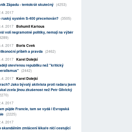
nik Západu - tentokrát skutečný
(4253)
.4. 2017
e ruský systém S-400 přeceňován?
(3505)
.4. 2017
Bohumil Kartous
ši volí negramotné politiky, nemají na výběr
3289)
.4. 2017
Boris Cvek
likonoční příběh a pravda
(2462)
.4. 2017
Karel Dolejší
ději otevřenou republiku než "kritický
beralismus"
(2442)
.4. 2017
Karel Dolejší
rach? Jako bývalý aktivista proti radaru jsem
skal zcela jinou zkušenost než Petr Glivický
2270)
.4. 2017
m půjde Francie, tam se vydá i Evropská
nie
(2225)
.4. 2017
 skandálním zmlácení lékaře ničí cestující