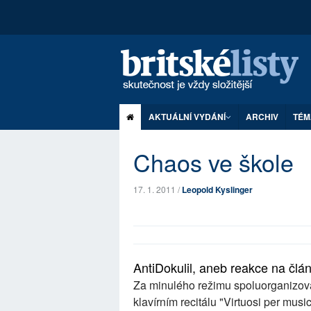
AKTUÁLNÍ VYDÁNÍ
ARCHIV
TÉM
Chaos ve škole
17. 1. 2011 /
Leopold Kyslinger
AntiDokulil, aneb reakce na čl
Za minulého režimu spoluorganizov
klavírním recitálu "Virtuosi per music