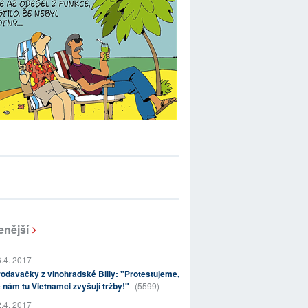
enější
.4. 2017
odavačky z vinohradské Billy: "Protestujeme,
 nám tu Vietnamci zvyšují tržby!"
(5599)
.4. 2017