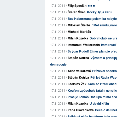
17.1. 2011 /
Filip Špecián
■ ■ ■
17.1. 2011 /
Štefan Švec
Kočky, ty já žeru
17.1. 2011 /
Bez Habermase polemika nebylo
17.1. 2011 /
Miloslav Štěrba
"Měl smůlu, naro
17.1. 2011 /
Michael Marčák
17.1. 2011 /
Milan Kozelka
Dobří holubi se vra
17.1. 2011 /
Immanuel Wallerstein
Immanuel 
17.1. 2011 /
Švýcar Rudolf Elmer plánuje před
17.1. 2011 /
Štěpán Kotrba
Význam a principy
demagogie
17.1. 2011 /
Alice Valkarová
Příznivci neočkov
17.1. 2011 /
Štěpán Kotrba
Pět let Rádia Wave
17.1. 2011 /
Ladislav Žák
Kam se ztratil občan
17.1. 2011 /
Kouření způsobuje fatální genet
16.1. 2011 /
Proč je Tomáš Chalupa mimo civil
17.1. 2011 /
Milan Kozelka
U devíti křížů
17.1. 2011 /
Irena Hlaváčková
Péče o děti n
17.1. 2011 /
Střídavá péče by dětem byla pr