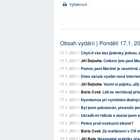
Vytisknout
Obsah vydání | Pondělí 17.1. 2
17.1. 2011 /
Chytí-li vás bez jízdenky jednou
17.1. 2011 /
Jiří Šejnoha
Celkem jste paní Mar
17.1. 2011 /
Pomoc paní Martině je nesmírně z
17.1. 2011 /
Dnes začala vysílat nová intern
17.1. 2011 /
Jiří Šejnoha
Vezmi si půjčku, užij
17.1. 2011 /
Boris Cvek
Lidi se nechávají pří
17.1. 2011 /
Hyenismus při vymáhání dlužnýc
17.1. 2011 /
Byl jsem pokutován, přestože js
17.1. 2011 /
Ukradli mi řidičák a dostal jsem e
17.1. 2011 /
Petice proti exekuční šikaně?
17.1. 2011 /
Boris Cvek
Za mafiánství v ČR 
17.1. 2011 /
Jiří Baťa
Nestoudné praktiky úřa