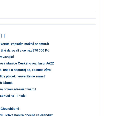
011
, exekuci zaplatíte možná sedmkrát
tině darovali více než 370 000 Kč
avazující
etová stanice Českého rozhlasu. JAZZ
 si hned a nestarej se, co bude zítra
sliby půjček neuvěřitelně zmást
h částek
em novou adresu oznámil
xekuci na 11 tisíc
můžou občané
dů, lichva kontra obecné referendum