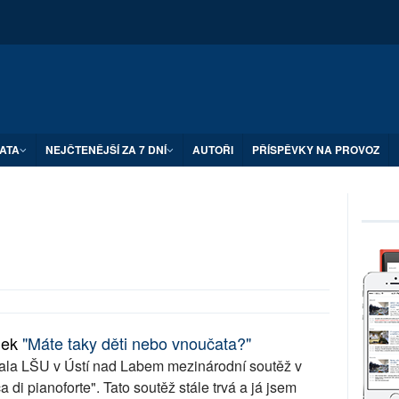
ATA
NEJČTENĚJŠÍ ZA 7 DNÍ
AUTOŘI
PŘÍSPĚVKY NA PROVOZ
ánek
"Máte taky děti nebo vnoučata?"
ala LŠU v Ústí nad Labem mezinárodní soutěž v
a di pianoforte". Tato soutěž stále trvá a já jsem