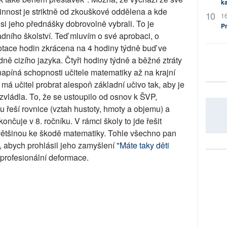
ka
innost je striktně od zkouškové oddělena a kde
16
 si jeho přednášky dobrovolně vybrali. To je
P
adního školství. Teď mluvím o své aprobaci, o
otace hodin zkrácena na 4 hodiny týdně buď ve
dně cizího jazyka. Čtyři hodiny týdně a běžné ztráty
) napíná schopnosti učitele matematiky až na krajní
 má učitel probrat alespoň základní učivo tak, aby je
 zvládla. To, že se ustoupilo od osnov k ŠVP,
íku řeší rovnice (vztah hustoty, hmoty a objemu) a
ončuje v 8. ročníku. V rámci školy to jde řešit
 většinou ke škodě matematiky. Tohle všechno pan
te, abych prohlásil jeho zamyšlení
"Máte taky děti
 profesionální deformace.