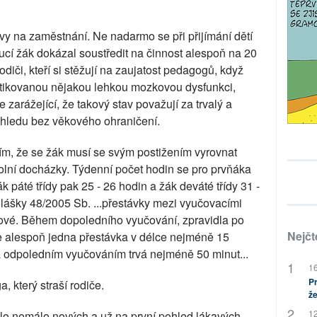
y na zaměstnání. Ne nadarmo se při přijímání dětí
oucí žák dokázal soustředit na činnost alespoň na 20
odiči, kteří si stěžují na zaujatost pedagogů, když
stikovanou nějakou lehkou mozkovou dysfunkci,
e zarážející, že takový stav považují za trvalý a
ohledu bez věkového ohraničení.
 tím, že se žák musí se svým postižením vyrovnat
olní docházky. Týdenní počet hodin se pro prvňáka
k páté třídy pak 25 - 26 hodin a žák deváté třídy 31 -
lášky 48/2005 Sb. ...přestávky mezi vyučovacími
ové. Během dopoledního vyučování, zpravidla po
Nejčt
e alespoň jedna přestávka v délce nejméně 15
 odpoledním vyučováním trvá nejméně 50 minut...
16
Pr
který straší rodiče.
že
12
vilo nemálo nových a už na první pohled lákavých