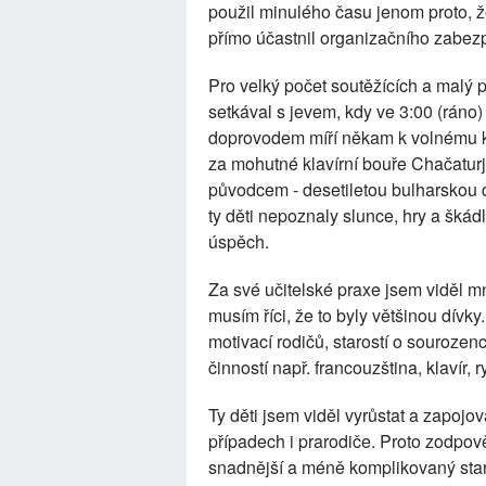
použil minulého času jenom proto, ž
přímo účastnil organizačního zabez
Pro velký počet soutěžících a malý p
setkával s jevem, kdy ve 3:00 (ráno)
doprovodem míří někam k volnému kl
za mohutné klavírní bouře Chačatur
původcem - desetiletou bulharskou dí
ty děti nepoznaly slunce, hry a škádl
úspěch.
Za své učitelské praxe jsem viděl m
musím říci, že to byly většinou dívk
motivací rodičů, starostí o souroze
činností např. francouzština, klavír, r
Ty děti jsem viděl vyrůstat a zapojov
případech i prarodiče. Proto zodpov
snadnější a méně komplikovaný start