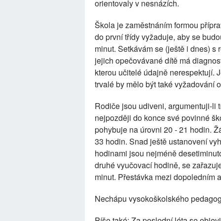
orientovaly v nesnázích.
Škola je zaměstnáním formou příprav
do první třídy vyžaduje, aby se bud
minut. Setkávám se (ještě i dnes) s r
jejich opečovávané dítě má diagno
kterou učitelé údajně nerespektují. J
trvalé by mělo být také vyžadování 
Rodiče jsou udiveni, argumentuji-li
nejpozději do konce své povinné šk
pohybuje na úrovni 20 - 21 hodin. Žá
33 hodin. Snad ještě ustanovení vyh
hodinami jsou nejméně desetiminut
druhé vyučovací hodině, se zařazuj
minut. Přestávka mezi dopoledním a
Nechápu vysokoškolského pedagoga, 
Píše také: Za poslední léta se obje