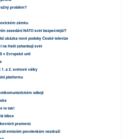
ávažný problém?
ebovickém zámku
ním zasedání NATO svět bezpečnější?
lší ukázka nové podoby České televize
 na Haiti zahanbují svět
S v Evropské unii
e
 1. a 2. světové války
lní platformu
rotikomunistickém odboji
uska
 to tak!
ělá blbce
írkevních pramenů
ůli emisním povolenkám nezdraží