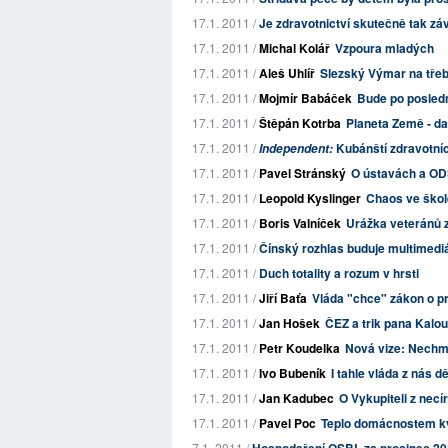
17.1. 2011 /
Je zdravotnictví skutečně tak z
17.1. 2011 /
Michal Kolář
Vzpoura mladých
17.1. 2011 /
Aleš Uhlíř
Slezský Výmar na tř
17.1. 2011 /
Mojmír Babáček
Bude po posled
17.1. 2011 /
Štěpán Kotrba
Planeta Země - da
17.1. 2011 /
Kubánští zdravotníci
Independent:
17.1. 2011 /
Pavel Stránský
O ústavách a OD
17.1. 2011 /
Leopold Kyslinger
Chaos ve škol
17.1. 2011 /
Boris Valníček
Urážka veteránů z
17.1. 2011 /
Čínský rozhlas buduje multimediá
17.1. 2011 /
Duch totality a rozum v hrsti
17.1. 2011 /
Jiří Baťa
Vláda "chce" zákon o p
17.1. 2011 /
Jan Hošek
ČEZ a trik pana Kalo
17.1. 2011 /
Petr Koudelka
Nová vize: Nechme
17.1. 2011 /
Ivo Bubeník
I tahle vláda z nás d
17.1. 2011 /
Jan Kadubec
O Vykupiteli z nec
17.1. 2011 /
Pavel Poc
Teplo domácnostem kv
7.1. 2011 /