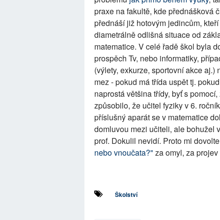
praxe na fakultě, kde přednášková č
přednáší již hotovým jedincům, kteří
diametrálně odlišná situace od zákl
matematice. V celé řadě škol byla d
prospěch Tv, nebo informatiky, přípa
(výlety, exkurze, sportovní akce aj.
mez - pokud má třída uspět tj. pokud
naprostá většina třídy, byť s pomocí,
způsobilo, že učitel fyziky v 6. ročn
příslušný aparát se v matematice dok
domluvou mezi učiteli, ale bohužel
prof. Dokulil nevidí. Proto mi dovol
nebo vnoučata?"
za omyl, za projev
Školství