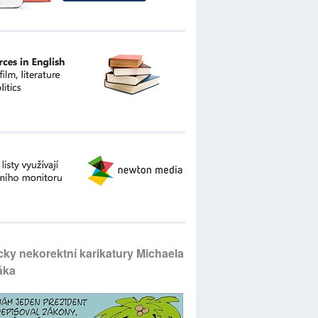
icky nekorektní karikatury Michaela
áka