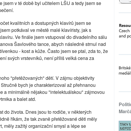
e jsem v té době byl učitelem LŠU a tedy jsem se
pečení.
očet kvalitních a dostupných klavírů jsem se
 jsem potkával ve městě malé klavíristy, jak s
avíru. Ve finále jsem vstupoval do divadelního sálu
janova Šavlového tance, abych následně strnul nad
venkou - kost a kůže. Často jsem se ptal, zda to, že
ení svých vrstevníků, není příliš velká cena za
noho "přetěžovaných" dětí. V zájmu objektivity
y. Stručně bych je charakterizoval až přehnanou
nce a minimálně nějakou "intelektuálskou" zájmovou
ytmika a balet atd.
Polit
Marč
at do života. Dnes jsou to rodiče, v některých
ědně říkám, že tak zvaně přetěžované děti měly
, měly zažitý organizační smysl a lépe se