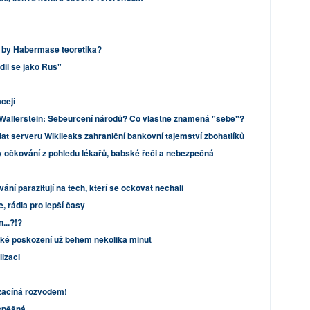
 by Habermase teoretika?
dil se jako Rus"
cejí
Wallerstein: Sebeurčení národů? Co vlastně znamená "sebe"?
at serveru Wikileaks zahraniční bankovní tajemství zbohatlíků
 očkování z pohledu lékařů, babské řeči a nebezpečná
ání parazitují na těch, kteří se očkovat nechali
, rádia pro lepší časy
...?!?
ické poškození už během několika minut
izaci
ezačíná rozvodem!
ospěšná