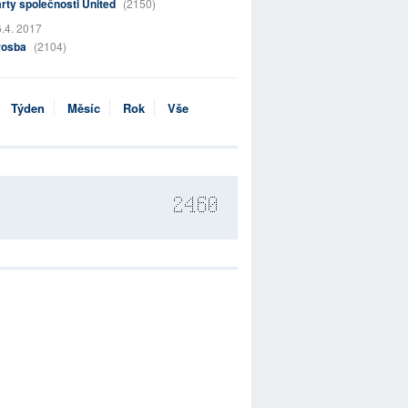
rty společnosti United
(2150)
.4. 2017
rosba
(2104)
Týden
Měsíc
Rok
Vše
2460