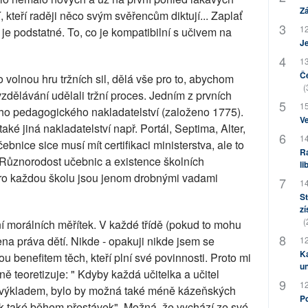
Zá
, kteří raději něco svým svěřencům diktují... Zaplať
12
co je podstatné. To, co je kompatibilní s učivem na
J
13
Če
o volnou hru tržních sil, dělá vše pro to, abychom
(
vzdělávání udělali tržní proces. Jedním z prvních
15
ího pedagogického nakladatelství (založeno 1775).
Ve
é jiná nakladatelství např. Portál, Septima, Alter,
14
bnice sice musí mít certifikaci ministerstva, ale to
Ra
Různorodost učebnic a existence školních
li
pro každou školu jsou jenom drobnými vadami
14
St
zí
(
 morálních měřítek. V každé třídě (pokud to mohu
na práva dětí. Nikde - opakuji nikde jsem se
12
Ka
u benefitem těch, kteří plní své povinnosti. Proto mi
u
aně teoretizuje: " Kdyby každá učitelka a učitel
12
vým výkladem, bylo by možná také méně kázeňských
Po
ak také během přestávek". Možná, že vychází ze své