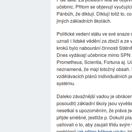
učebnic. Přitom se objevují vyučující
Pánbůh, že diktují. Diktují totiž to, 
jiných základních školách.
Politické vedení státu ve své snaze 
uznali i lidské vědění za zboží a ze 
kroků bylo nabourání činnosti Státn
Dnes vydávají učebnice mimo SPN tak
Prometheus, Scientia, Fortuna aj. Uče
neznamená, že mají totožný obsah. 
vzdělávacích plánů individuálních 
systému.
Daleko závažnější vadou je obrácení
posoudit) základní školy jsou vyvěše
nesetkal s upozorněním, že práva jso
přijde směšné, jestliže p. Dokulil pl
usilovali o to, aby zaujali třídu s
problémů
jak přímo během výuky
, t