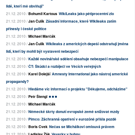
lidé, kteří mě obviňují"
21.12. 2010 /
Bohumil Kartous
WikiLeaks jako pětiprocentní zlo
21.12. 2010 /
Jan Čulík
Zásadní informace, které Wikileaks zatím
přinesly i české politice
21.12. 2010 /
Michael Marčák
21.12. 2010 /
Jan Čulík
Wikileaks z amerických depeší odstraňují jména
lidí, kteří by mohli být vystaveni nebezpečí
21.12. 2010 /
Každé novinářské sdělení obsahuje nebezpečí manipulace
21.12. 2010 /
ČT: Škůdci a rozbíječi ve Věcích veřejných
21.12. 2010 /
Karel Dolejší
Amnesty International jako nástroj americké
propagandy?
21.12. 2010 /
Hledáme víc informací o projektu "Děkujeme, odcházíme"
21.12. 2010 /
Petr Štengl
■ ■ ■
21.12. 2010 /
Michael Marčák
21.12. 2010 /
Německé škrty donutí evropské země snižovat mzdy
21.12. 2010 /
Pimco: Záchranná opatření v eurozóně přišla pozdě
20.12. 2010 /
Boris Cvek
Nečas se Michálkovi omlouvá právem
21.12. 2010 /
Ladislav Žák
Veverky v bubnu