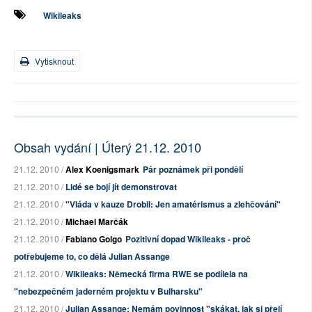
Wikileaks
Vytisknout
Obsah vydání | Úterý 21.12. 2010
21.12. 2010 /
Alex Koenigsmark
Pár poznámek při pondělí
21.12. 2010 /
Lidé se bojí jít demonstrovat
21.12. 2010 /
"Vláda v kauze Drobil: Jen amatérismus a zlehčování"
21.12. 2010 /
Michael Marčák
21.12. 2010 /
Fabiano Golgo
Pozitivní dopad Wikileaks - proč
potřebujeme to, co dělá Julian Assange
21.12. 2010 /
Wikileaks: Německá firma RWE se podílela na
"nebezpečném jaderném projektu v Bulharsku"
21.12. 2010 /
Julian Assange: Nemám povinnost "skákat, jak si přejí