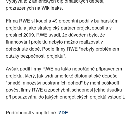
Vyplývá to z amerických diplomatických depeší,
prozrazených na Wikileaks.
Firma RWE si koupila 49 procentní podíl v bulharském
projektu a jako strategický partner projekt opustila v
prosinci 2009. RWE uvádí, že důvodem bylo, že
financování projektu nebylo možno realizovat v
dohodnuté době. Podle firmy RWE "nebyly problémem
otázky bezpečnosti projektu".
Avšak podíl firmy RWE na takto nepořádně připraveném
projektu, který, jak tvrdí americké diplomatické depeše
"smrděl množství postranních dohod" by mohl poškodit
pověst firmy RWE a zpochybnit schopnost jejího úsudku
při posuzování, do jakých energetických projektů vstoupit.
Podrobnosti v angličtině
ZDE