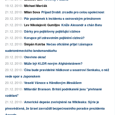
19.12. 2010 /
Michael Marčák
21.12. 2010 /
Milan Sova
Případ Drobil: zrcadlo pro celou společnost
20.12. 2010 /
Pár poznámek k incidentu s ostravským primátorem
21.12. 2010 /
Lev Nikolajevič Gumiljov
Kníže Alexandr a chán Batu
21.12. 2010 /
Dárky pro pojišťovny pojišťující cizince
21.12. 2010 /
Korupce při zdravotním pojištění cizinců?
21.12. 2010 /
Štěpán Kotrba
Nečas oficiálně přijal i zástupce
sudetoněmeckého landsmandšaftu
20.12. 2010 /
Otevřete okna!
20.12. 2010 /
Může být KLDR novým Afghánistánem?
20.12. 2010 /
Čína bude pravidelně hlídkovat u soustroví Senkaku, o něž
vede spor s Japonskem
20.12. 2010 /
Veselé Vánoce s Händlovým
Mesiášem
21.12. 2010 /
Miliardář Branson: Britští podnikatelé jsou "přehnaně
vzdělaní"
21.12. 2010 /
Americké depeše zveřejněné na Wikileaks: Sýrie je
přesvědčená, že Izrael zavraždil bezpečnostního poradce prezidenta
Assada