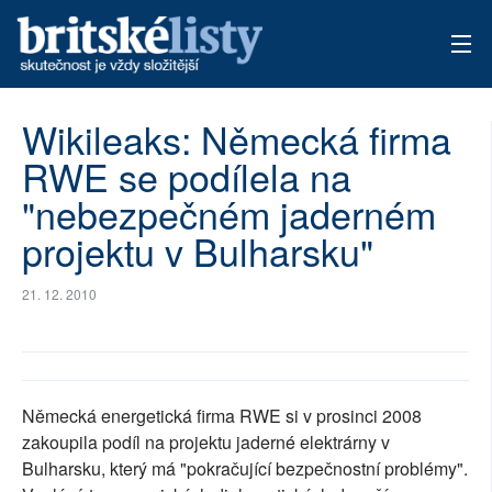
AKTUÁLNÍ VYDÁNÍ
Wikileaks: Německá firma
RWE se podílela na
ARCHIV
"nebezpečném jaderném
TÉMATA
projektu v Bulharsku"
AUTOŘI
21. 12. 2010
PŘÍSPĚVKY NA PROVOZ
Německá energetická firma RWE si v prosinci 2008
zakoupila podíl na projektu jaderné elektrárny v
Bulharsku, který má "pokračující bezpečnostní problémy".