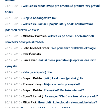
21.12. 2010 /
WikiLeaks představuje pro americké prokurátory právní
oříšek
20.12. 2010 /
Stojí to Assangovi za to?
20.12. 2010 /
Wikileaks: Jak se Spojené státy snaží neutralizovat
jadernou hrozbu ve světě
20.12. 2010 /
Miroslav Polreich
Wikileaks po česku aneb američtí
udavači v českých službách
20.12. 2010 /
John Michael Greer
Dvě poučení z praktické ekologie
28.12. 2010 /
Petr Ďoubalík
20.12. 2010 /
Jan Kavan
Jak si Blesk představuje opravu vlastních
výmyslů
21.12. 2010 /
Věta (včerejšího) dne
20.12. 2010 /
Štěpán Kotrba
(Wiki) Leak není (pirátský) lík
19.12. 2010 /
Přemysl Janýr
Mějme odvahu přemýšlet!
20.12. 2010 /
Štěpán Kotrba
Přemýšlet? Protože Internet?
17.12. 2010 /
Egon T. Lánský
Assange: "Chcú ma trestať za pravdu"
20.12. 2010 /
Miloš Pick
Hrozí další kolo globální ekonomické krize?