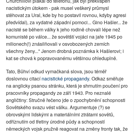
Churchillovi plakal do telefonu, jak byl překvapen
nacistickým útokem - pak musel veškerý průmysl
stěhovat za Ural, kde by ho postavil rovnou, kdyby agresi
předvídal), za vydatné západní pomoci... Gino Hašler... že
nacisté se během války k jeho rodině chovali lépe než
komunisté po válce... že sovětští vojáci na jaře 1945 po
milionech(!) znásilňovali v osvobozených zemích
všechny ženy..." Jenom drobná poznámka k Hašlerovi; i
kat se chová k popravovanému většinou ohleduplně.
Tato, Bůhví odkud vymačkaná slova, jsou téměř
doslovnou citací
nacistické propagandy
. Odkaz směřuje
na anglicky psanou stránku, která je shrnutím poučení pro
pracovníky propagandy ze září 1943. Pro neznalé
angličtiny: Stručně řečeno jde o zpochybnění schopnosti
Sovětského svazu vést válku. Argumentuje (?) se
obrovskými lidskými a materiálními ztrátami sovětů,
odříznutím od třetiny úrodné půdy a schopností
německých vojsk pružně reagovat na změny fronty tak, že