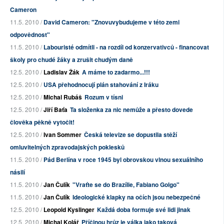
Cameron
11.5. 2010 /
David Cameron: "Znovuvybudujeme v této zemi
odpovědnost"
11.5. 2010 /
Labouristé odmítli - na rozdíl od konzervativců - financovat
školy pro chudé žáky a zrušit chudým daně
12.5. 2010 /
Ladislav Žák
A máme to zadarmo...!!!
12.5. 2010 /
USA přehodnocují plán stahování z Iráku
12.5. 2010 /
Michal Rubáš
Rozum v tísni
12.5. 2010 /
Jiří Baťa
Ta složenka za nic nemůže a přesto dovede
člověka pěkně vytočit!
12.5. 2010 /
Ivan Sommer
Česká televize se dopustila stěží
omluvitelných zpravodajských poklesků
11.5. 2010 /
Pád Berlína v roce 1945 byl obrovskou vlnou sexuálního
násilí
11.5. 2010 /
Jan Čulík
"Vraťte se do Brazílie, Fabiano Golgo"
11.5. 2010 /
Jan Čulík
Ideologické klapky na očích jsou nebezpečné
12.5. 2010 /
Leopold Kyslinger
Každá doba formuje své lidi jinak
12.5. 2010 /
Michal Kolář
Příčinou hrůz je válka jako taková