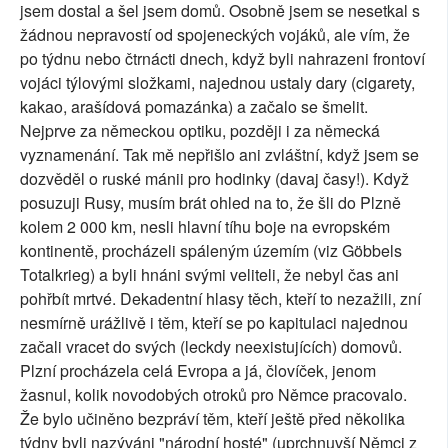
jsem dostal a šel jsem domů. Osobně jsem se nesetkal s
žádnou nepravostí od spojeneckých vojáků, ale vím, že
po týdnu nebo čtrnácti dnech, když byli nahrazeni frontoví
vojáci týlovými složkami, najednou ustaly dary (cigarety,
kakao, arašídová pomazánka) a začalo se šmelit.
Nejprve za německou optiku, později i za německá
vyznamenání. Tak mě nepřišlo ani zvláštní, když jsem se
dozvěděl o ruské mánii pro hodinky (davaj časy!). Když
posuzuji Rusy, musím brát ohled na to, že šli do Plzně
kolem 2 000 km, nesli hlavní tíhu boje na evropském
kontinentě, procházeli spáleným územím (viz Göbbels
Totalkrieg) a byli hnáni svými veliteli, že nebyl čas ani
pohřbít mrtvé. Dekadentní hlasy těch, kteří to nezažili, zní
nesmírně urážlivě i těm, kteří se po kapitulaci najednou
začali vracet do svých (leckdy neexistujících) domovů.
Plzní procházela celá Evropa a já, človíček, jenom
žasnul, kolik novodobých otroků pro Němce pracovalo.
Že bylo učiněno bezpráví těm, kteří ještě před několika
týdny byli nazýváni "národní hosté" (uprchnuvší Němci z