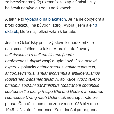
za bezvýznamný (?) územní zisk zaplatí násilnický
bolševik nebývalou cenu na životech.
A takhle to
vypadalo na plakátech
. Je na ně copyright a
proto odkazuji na původní zdroj. Vybral jsem ale
13
ukázek
, které mají bližší vztah k tématu.
Jestliže Oxfordský politický slovník charakterizuje
nacismus (fašismus) takto: V praxi uplatňovaný
antislavismus a antisemitismus (teorie
nadřazenosti árijské rasy)
a uplatňování tzv.
rasové
hygieny
, politicky
antimarxismus, antikomunismus,
antibolševismus, antianarchismus a antiliberalismus
(odstranění parlamentarismu)
, aplikace
vůdcovského
principu, sociální darwinismus (odstranění občanské
společnosti a užití principu Blut und Boden) a nakonec
i koncepce Drang nach Osten
, tak nechápu, kde lze
připsat Čechům, lhostejno zda v roce 1938 či v roce
1945, fašistoidní tendence. Zato dnešní propaganda,