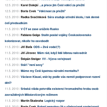
12.5. 2010 /
Karel Dolejší
...a přece jim Češi vděčí za přežití
12.5. 2010 /
Boris Cvek
"Vděčnost za přežití"
12.5. 2010 /
Radka Svačinková
Sára studuje střední školu, i tak denně
čelí předsudkům
11.5. 2010 /
V ČT se zase uráželo Rusko
11.5. 2010 /
Fabiano Golgo
Stalin poslal vojáky Československo
kolonizovat, nikoliv ho osvobodit
11.5. 2010 /
Jiří Baťa
ODS = živá voda!(?)
11.5. 2010 /
Jiří Jírovec
Mám rád, když lidé blbnou nakvadrát
11.5. 2010 /
Štěpán Steiger
VV - Výzva veřejnosti
11.5. 2010 /
Stáří "není sexy"
11.5. 2010 /
Máme my Češi špatnou národní mentalitu?
11.5. 2010 /
Václave Klausi, stát by podle vás neměl podporovat rození
dětí?
11.5. 2010 /
Srbská vláda potvrdila existenci hromadného hrobu osob
zavražděných Miloševičovým režimem
11.5. 2010 /
Martin Škabraha
Logický rozpor
10.5. 2010 /
Boris Cvek
Bohatí nemohou žít v ožebračené společnosti