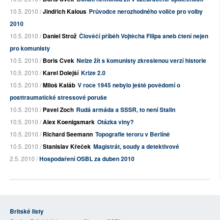
10.5. 2010 /
Jindřich Kalous
Průvodce nerozhodného voliče pro volby
2010
10.5. 2010 /
Daniel Strož
Člověčí příběh Vojtěcha Filipa aneb čtení nejen
pro komunisty
10.5. 2010 /
Boris Cvek
Nelze žít s komunisty zkreslenou verzí historie
10.5. 2010 /
Karel Dolejší
Krize 2.0
10.5. 2010 /
Miloš Kaláb
V roce 1945 nebylo ještě povědomí o
posttraumatické stressové poruše
10.5. 2010 /
Pavel Zoch
Rudá armáda a SSSR, to není Stalin
10.5. 2010 /
Alex Koenigsmark
Otázka viny?
10.5. 2010 /
Richard Seemann
Topografie teroru v Berlíně
10.5. 2010 /
Stanislav Křeček
Magistrát, soudy a detektivové
2.5. 2010 /
Hospodaření OSBL za duben 2010
Britské listy