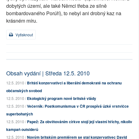
dobytých území, ale také Němci třeba ze silně
bombardovaného Porúří), to nebyl ani drobný kaz na
krásném míru.
Vytisknout
Obsah vydání | Středa 12.5. 2010
12.5. 2010 /
Britští konzervativci a liberální demokraté na ochranu
občanských svobod
12.5. 2010 /
Ekologický program nové britské vlády
12.5. 2010 /
Večerník: Postkomunismus v ČR prospívá úzké vrstvičce
superbohatých
12.5. 2010 /
Papež: Za obviňováním církve stojí její vlastní hříchy, nikoliv
kampaň outsiderů
12.5. 2010 /
Novým britským premiérem se stal konzervativec David