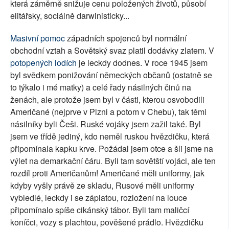
která záměrně snižuje cenu položených životů, působí
elitářsky, sociálně darwinisticky...
Masivní pomoc
západních spojenců byl normální
obchodní vztah a Sovětský svaz platil dodávky zlatem. V
potopených lodích
je leckdy dodnes. V roce 1945 jsem
byl svědkem ponižování německých občanů (ostatně se
to týkalo i mé matky) a celé řady násilných činů na
ženách, ale protože jsem byl v části, kterou osvobodili
Američané (nejprve v Plzni a potom v Chebu), tak těmi
násilníky byli Češi. Ruské vojáky jsem zažil také. Byl
jsem ve třídě jediný, kdo neměl ruskou hvězdičku, která
připomínala kapku krve. Požádal jsem otce a šli jsme na
výlet na demarkační čáru. Byli tam sovětští vojáci, ale ten
rozdíl proti Američanům! Američané měli uniformy, jak
kdyby vyšly právě ze skladu, Rusové měli uniformy
vybledlé, leckdy i se záplatou, rozložení na louce
připomínalo spíše cikánský tábor. Byli tam maličcí
koníčci, vozy s plachtou, pověšené prádlo. Hvězdičku