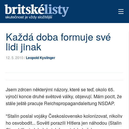
AKTUÁLNÍ VYDÁNÍ
Každá doba formuje své
lidi jinak
ARCHIV
TÉMATA
12. 5. 2010 /
Leopold Kyslinger
AUTOŘI
PŘÍSPĚVKY NA PROVOZ
Jsem zdrcen některými názory, které se teď, okolo 65.
výročí konce druhé světové války, objevují. Mám pocit, že
stále ještě pracuje Reichspropagandaleitung NSDAP.
"Stalin poslal vojáky Československo kolonizovat, nikoliv
ho osvobodit... Sověti porazili Hitlera jen náhodou (Stalin